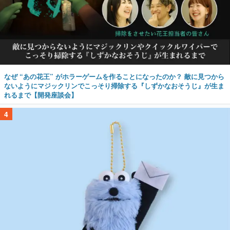
なぜ “あの花王” がホラーゲームを作ることになったのか？ 敵に見つから
ないようにマジックリンでこっそり掃除する『しずかなおそうじ』が生ま
れるまで【開発座談会】
4