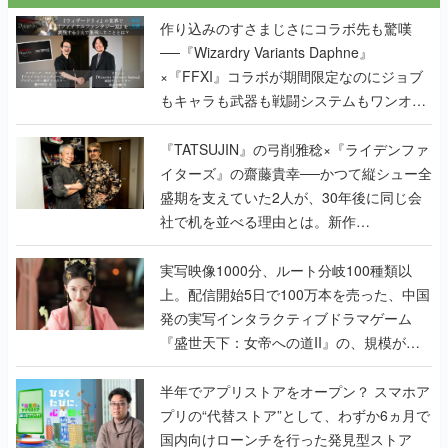
作り込みのすさまじさにコラボ先も驚嘆
──『Wizardry Variants Daphne』
×『FFXI』コラボが期間限定なのにジョブ
もキャラも武器も戦闘システムもワンオフ
で作り込まれた理由を両ディレクターに聞
く
『TATSUJIN』の弓削雅稔×『ライデンファ
イターズ』の齋藤貴幸──かつて縦シュー全
盛期を支えていた2人が、30年後に同じ会
社で机を並べる理由とは。新作
『TATSUJIN EXTREME』で初タッグを組
んだレジェンド2人に訊く開発秘話
実写映像1000分、ルート分岐100種類以
上。配信開始5日で100万本を売った、中国
発の実写インタラクティブドラマゲーム
『盛世天下：女帝への道II』の、規模が違
うこだわりをプロデューサーに聞いた
半年でアプリストアをオープン？ スマホア
プリの“代替ストア”として、わずか6ヵ月で
国内向けローンチを行った発見型ストア