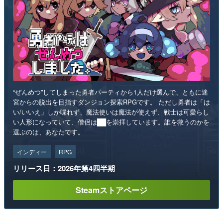
“ぜんめつ”してしまった勇者パーティから1人だけ選んで、ともに迷
宮からの脱出を目指すダンジョン探索RPGです。 ただし勇者は「は
い/いいえ」しか喋れず、魔法使いは魔法が使えず、戦士は可愛らし
い人形になっていて、僧侶は██を崇拝しています。誰を救うのかを
選ぶのは、あなたです。
インディー
RPG
リリース日：2026年第4四半期
Steamストアページ