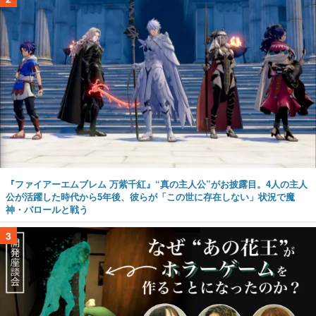
『ファイアーエムブレム 万紫千紅』“真の主人公”がお披露目。4人の主人
公が活躍した時代から5年後、彼らが「この世に存在しない」状況で魔
神・バロールと戦う
3