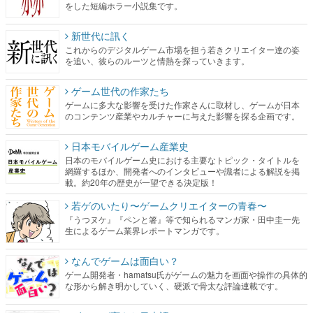
をした短編ホラー小説集です。
新世代に訊く
これからのデジタルゲーム市場を担う若きクリエイター達の姿
を追い、彼らのルーツと情熱を探っていきます。
ゲーム世代の作家たち
ゲームに多大な影響を受けた作家さんに取材し、ゲームが日本
のコンテンツ産業やカルチャーに与えた影響を探る企画です。
日本モバイルゲーム産業史
日本のモバイルゲーム史における主要なトピック・タイトルを
網羅するほか、開発者へのインタビューや識者による解説を掲
載。約20年の歴史が一望できる決定版！
若ゲのいたり〜ゲームクリエイターの青春〜
『うつヌケ』『ペンと箸』等で知られるマンガ家・田中圭一先
生によるゲーム業界レポートマンガです。
なんでゲームは面白い？
ゲーム開発者・hamatsu氏がゲームの魅力を画面や操作の具体的
な形から解き明かしていく、硬派で骨太な評論連載です。