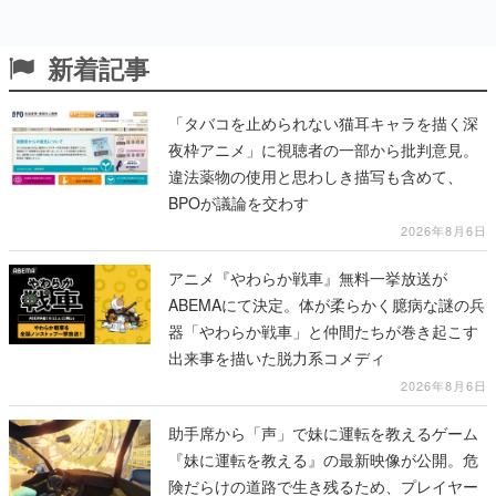
新着記事
「タバコを止められない猫耳キャラを描く深
夜枠アニメ」に視聴者の一部から批判意見。
違法薬物の使用と思わしき描写も含めて、
BPOが議論を交わす
2026年8月6日
アニメ『やわらか戦車』無料一挙放送が
ABEMAにて決定。体が柔らかく臆病な謎の兵
器「やわらか戦車」と仲間たちが巻き起こす
出来事を描いた脱力系コメディ
2026年8月6日
助手席から「声」で妹に運転を教えるゲーム
『妹に運転を教える』の最新映像が公開。危
険だらけの道路で生き残るため、プレイヤー