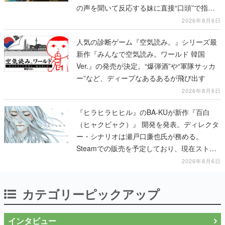
の声を聞いて反応する妹に直接“口頭”で指示
を出していく
2026年8月6日
人気の診断ゲーム『空気読み。』シリーズ最
新作『みんなで空気読み。ワールド 韓国
Ver.』の発売が決定。“爆弾酒”や“軍隊サッカ
ー”など、ディープなあるあるが飛び出す
2026年8月6日
『ヒラヒラヒヒル』のBA-KUが新作『百白
（ヒャクビャク）』 開発を発表。ディレクタ
ー・シナリオは瀬戸口廉也氏が務める。
Steamでの販売を予定しており、現在ストア
ページを準備中
2026年8月6日
カテゴリーピックアップ
インタビュー