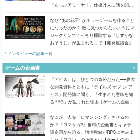
『あっぷアリーナ！』仕掛け人に話を聞い
てみた
なぜ “あの花王” がホラーゲームを作ること
になったのか？ 敵に見つからないようにマ
ジックリンでこっそり掃除する『しずかな
おそうじ』が生まれるまで【開発座談会】
インタビュー
の記事一覧
ゲームの企画書
『アビス』は、ひとつの奇跡だった──膨大
な開発資料とともに『テイルズ オブ ジ ア
ビス』開発陣に聞く、「生まれた意味を知
るRPG」が生まれた理由【ゲームの企画
書】
なにが、人を「ロマンシング」させるの
か？『ロマサガ2』当時の企画書とキャラ
設定画から迫る、河津秋敏がRPGに生み出
した「ロマン」の正体とは【ゲームの企画