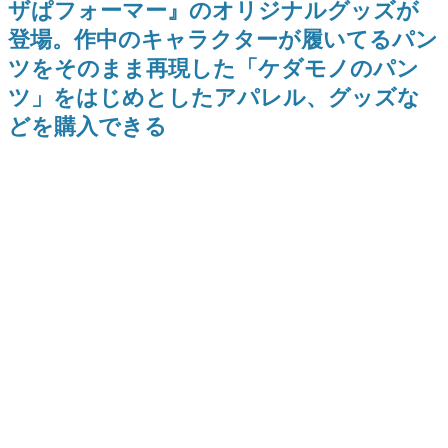
ザぱフォーマー』のオリジナルグッズが
式リリースを記念したキャンペ
介
日本のコンテンツ産業やカルチャーに与えた影響を探る企
ーン
登場。作中のキャラクターが履いてるパン
画です。
ツをそのまま再現した「ケダモノのパン
日本モバイルゲーム産業史
日本のモバイルゲーム史における主要なトピック・タイト
ツ」をはじめとしたアパレル、グッズな
ルを網羅するほか、開発者へのインタビューや識者による
解説を掲載。約20年の歴史が一望できる決定版！
どを購入できる
若ゲのいたり〜ゲームクリエイターの青春〜
『うつヌケ』『ペンと箸』等で知られるマンガ家・田中圭
一先生によるゲーム業界レポートマンガです。
なんでゲームは面白い？
ゲーム開発者・hamatsu氏がゲームの魅力を画面や操作の
具体的な形から解き明かしていく、硬派で骨太な評論連載
です。
ゲームが変えた日本語
「経験値」「裏技」「ラスボス」… ゲームにまつわる言葉
の起源や用法の変遷を、コンピューター文化史研究家・タ
イニーP氏が徹底調査。
カテゴリ
特集記事