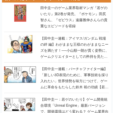
田中圭一のゲーム業界取材マンガ『若ゲの
いたり』第2巻が発売。『ポケモン』田尻
智さん、『ゼビウス』遠藤雅伸さんらの貴
重なエピソードを収録
【田中圭一連載：アイマス/ガンダム 戦場
の絆 編】わがままな王様のわがままなニー
ズを満たす！──小山順一朗が貫く姿勢に、
ゲームクリエイターとしての矜持を見た
【若ゲのいたり最終回】
【田中圭一連載：バーチャファイター編】
「新しい3D表現のために、軍事技術を採り
入れたい」世界情勢を味方につけて、ゲー
ムに革命をもたらした鈴木 裕の功績【若ゲ
のいたり】
【田中圭一：若ゲのいたり】ゲーム開発統
合環境「Unreal Engine」最新バージョン
で、開発環境はどう変わる？ ゲーム業界向