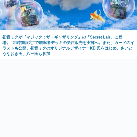
初音ミクが『マジック：ザ・ギャザリング』の「Secret Lair」に登
場。“24時間限定”で統率者デッキの受注販売を実施へ。また、カードのイ
ラストも公開。初音ミクのオリジナルデザイナーKEI氏をはじめ、さいと
うなおき氏、八三氏も参加