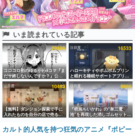
インタビュー
連載・特集一覧
いま読まれている記事
殿堂入り記事
SNS拡散数が数千以上！ ページビュー数万以上！ などな
ど。多くの人々に読まれた、電ファミ渾身の“殿堂入り”記
注目度
29106
注目度
16533
事をまとめました。
ゲームの企画書
名作ゲームクリエイターの方々に製作時のエピソードをお
聞きし、ヒットする企画（ゲーム）とは何か？を探ってい
コロコロ初のゆるかわ4コマ『ま
ハローキティやポムポムプリン
きます。
だサ終しないんですか？』公開
と眠れる睡眠サポートアプリ
スタート。主人公は新入社員の
『ゆめたび』が配信中。キャラ
赫本
注目度
10483
注目度
9691
侘石ダイヤ、ゲーム会社を舞台
ごとのASMRや目覚ましアラー
この物語を解いてはいけない。『赫本』は、〈試験問題〉
にトラブルへ対応する社員たち
ムも搭載
の形をした短編ホラー小説集です。
を描く
新世代に訊く
【無料】ダンジョン探索で手に
『映画ちいかわ』の“単三電
これからのデジタルゲーム市場を担う若きクリエイター達
入れたものを自分の店で売るゲ
池”を再現した消しゴムセットが
の姿を追い、彼らのルーツと情熱を探っていきます。
ーム『Moonlighter』がSteam
8月7日より発売決定。公式は
にて無料配布中！続編
「在ったものを 消しながら いつ
カルト的人気を持つ狂気のアニメ『ポピー
ゲーム世代の作家たち
『Moonlighter 2』の9月2日正
かなくなる 永遠のいのち」と紹
ゲームに多大な影響を受けた作家さんに取材し、ゲームが