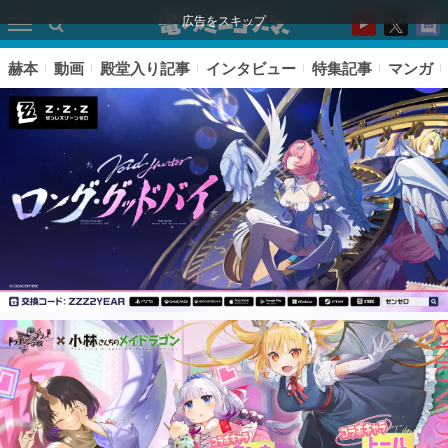
広告をスキップ
赫本
動画
殿堂入り記事
インタビュー
特集記事
マンガ
ピックアップ
電ファミのいま読まれている記事ランキング
アプリセール情報