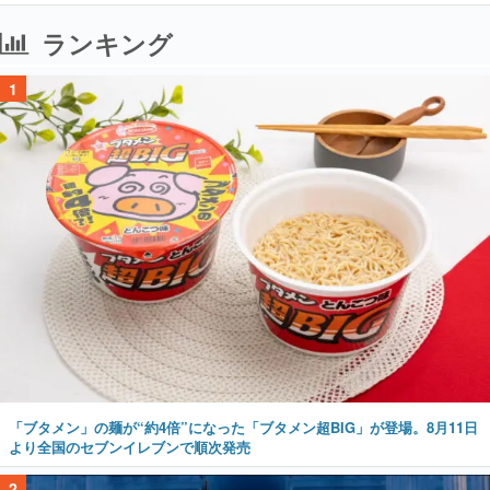
ランキング
1
「ブタメン」の麺が“約4倍”になった「ブタメン超BIG」が登場。8月11日
より全国のセブンイレブンで順次発売
2