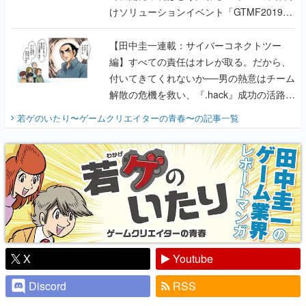
けソリューションイベント「GTMF2019」
に行って、より理解を深めよう【PR】
【田中圭一連載：サイバーコネクトツー
編】すべての責任はオレが取る。だから、
付いてきてくれないか──男の熱意はチーム
解散の危機を救い、『.hack』成功の活路を
開く。業界の快男児・松山 洋に流れる血は
若ゲのいたり〜ゲームクリエイターの青春〜
の記事一覧
『少年ジャンプ』色だった【若ゲのいた
り】
X
Youtube
Discord
RSS