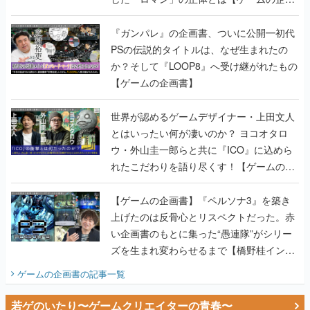
書】
『ガンパレ』の企画書、ついに公開━初代
PSの伝説的タイトルは、なぜ生まれたの
か？そして『LOOP8』へ受け継がれたもの
【ゲームの企画書】
世界が認めるゲームデザイナー・上田文人
とはいったい何が凄いのか？ ヨコオタロ
ウ・外山圭一郎らと共に『ICO』に込めら
れたこだわりを語り尽くす！【ゲームの企
画書】
【ゲームの企画書】『ペルソナ3』を築き
上げたのは反骨心とリスペクトだった。赤
い企画書のもとに集った“愚連隊”がシリー
ズを生まれ変わらせるまで【橋野桂インタ
ビュー】
ゲームの企画書
の記事一覧
若ゲのいたり〜ゲームクリエイターの青春〜