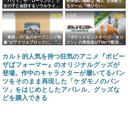
「パリィ」や「ローリング」で
野球部の過酷な“補欠”を体験す
女の子と会話するソウルライク
るゲーム『球ひろい
インタビュー
恋愛ゲーム『小早川さんはソウ
Simulator』が「1件」のウィッ
注目度
3476
注目度
2431
ルライク』無料公開。返事に失
シュリストをもとにチェコ語に
連載・特集一覧
敗すると「YOU DIED」
対応しSNSで話題に。『キング
ダム・カム』開発元やチェコの
プロ野球選手から称賛の声
殿堂入り記事
「東映」の“あのオープニング映
『ポケットモンスター ジ・オリ
SNS拡散数が数千以上！ ページビュー数万以上！ などな
ど。多くの人々に読まれた、電ファミ渾身の“殿堂入り”記
像”がアクリルブロックに。「東
ジン』の再放送がTVerで配信
事をまとめました。
映ヒストリカル グッズコレクシ
中！レッド（CV：竹内順子）が
ョン」が8月下旬より発売
主人公のオリジナルアニメ
カルト的人気を持つ狂気のアニメ『ポピー
ゲームの企画書
名作ゲームクリエイターの方々に製作時のエピソードをお
ザぱフォーマー』のオリジナルグッズが
聞きし、ヒットする企画（ゲーム）とは何か？を探ってい
きます。
登場。作中のキャラクターが履いてるパン
赫本
ツをそのまま再現した「ケダモノのパン
この物語を解いてはいけない。『赫本』は、〈試験問題〉
ツ」をはじめとしたアパレル、グッズな
の形をした短編ホラー小説集です。
どを購入できる
新世代に訊く
これからのデジタルゲーム市場を担う若きクリエイター達
の姿を追い、彼らのルーツと情熱を探っていきます。
ゲーム世代の作家たち
ゲームに多大な影響を受けた作家さんに取材し、ゲームが