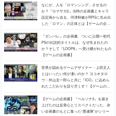
なにが、人を「ロマンシング」させるの
か？『ロマサガ2』当時の企画書とキャラ
設定画から迫る、河津秋敏がRPGに生み出
した「ロマン」の正体とは【ゲームの企画
書】
『ガンパレ』の企画書、ついに公開━初代
PSの伝説的タイトルは、なぜ生まれたの
か？そして『LOOP8』へ受け継がれたもの
【ゲームの企画書】
世界が認めるゲームデザイナー・上田文人
とはいったい何が凄いのか？ ヨコオタロ
ウ・外山圭一郎らと共に『ICO』に込めら
れたこだわりを語り尽くす！【ゲームの企
画書】
【ゲームの企画書】『ペルソナ3』を築き
上げたのは反骨心とリスペクトだった。赤
い企画書のもとに集った“愚連隊”がシリー