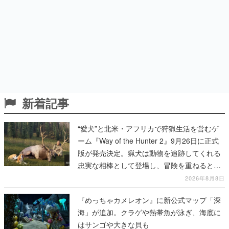
新着記事
“愛犬”と北米・アフリカで狩猟生活を営むゲ
ーム『Way of the Hunter 2』9月26日に正式
版が発売決定。猟犬は動物を追跡してくれる
忠実な相棒として登場し、冒険を重ねると成
長する。記念撮影も可能
2026年8月8日
『めっちゃカメレオン』に新公式マップ「深
海」が追加。クラゲや熱帯魚が泳ぎ、海底に
はサンゴや大きな貝も