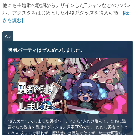
他にも主題歌の歌詞からデザインしたTシャツなどのアパレ
ル、アクスタをはじめとした小物系グッズを購入可能...
[続
きを読む]
AD
勇者パーティはぜんめつしました。
“ぜんめつ”してしまった勇者パーティから1人だけ選んで、ともに迷
宮からの脱出を目指すダンジョン探索RPGです。 ただし勇者は「は
い/いいえ」しか喋れず、魔法使いは魔法が使えず、戦士は可愛らし