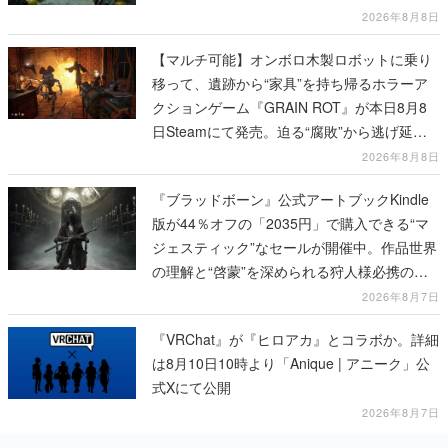
2026年8月8日
【マルチ可能】オンボロ木製ロボットに乗り
移って、遺跡から“家具”を持ち帰るホラーア
クションゲーム『GRAIN ROT』が本日8月8
日Steamにて発売。迫る“腐敗”から逃げ延
び、持ち帰った家具で基地を再建
2026年8月8日
『ブラッドボーン』公式アートブックKindle
版が44％オフの「2035円」で購入できる“マ
ジェスティック”なセールが開催中。作品世界
の理解と“啓蒙”を深められる狩人様必携の一
冊
2026年8月7日
『VRChat』が『ヒロアカ』とコラボか。詳細
は8月10日10時より「Anique | アニーク」公
式Xにて公開
2026年8月7日