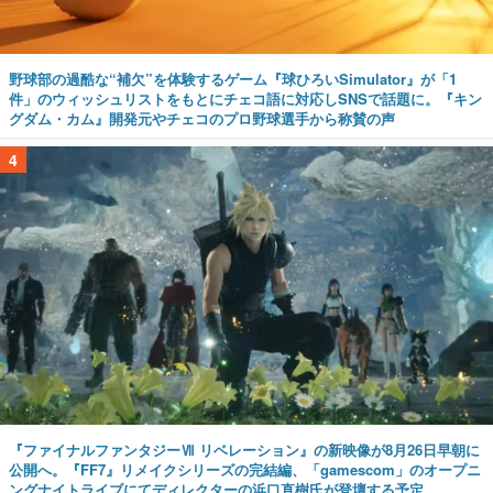
野球部の過酷な“補欠”を体験するゲーム『球ひろいSimulator』が「1
件」のウィッシュリストをもとにチェコ語に対応しSNSで話題に。『キン
グダム・カム』開発元やチェコのプロ野球選手から称賛の声
4
『ファイナルファンタジーⅦ リベレーション』の新映像が8月26日早朝に
公開へ。『FF7』リメイクシリーズの完結編、「gamescom」のオープニ
ングナイトライブにてディレクターの浜口直樹氏が登壇する予定