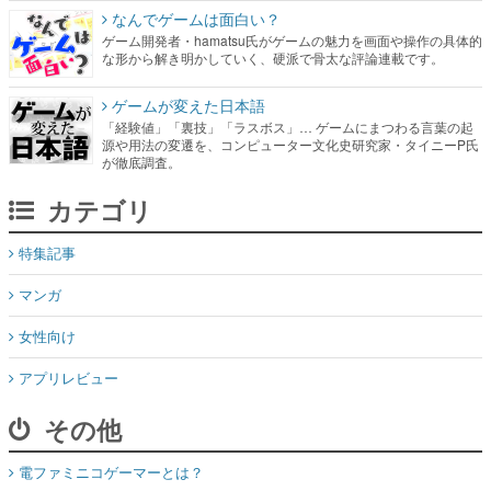
なんでゲームは面白い？
ゲーム開発者・hamatsu氏がゲームの魅力を画面や操作の具体的
な形から解き明かしていく、硬派で骨太な評論連載です。
ゲームが変えた日本語
「経験値」「裏技」「ラスボス」… ゲームにまつわる言葉の起
源や用法の変遷を、コンピューター文化史研究家・タイニーP氏
が徹底調査。
カテゴリ
特集記事
マンガ
女性向け
アプリレビュー
その他
電ファミニコゲーマーとは？