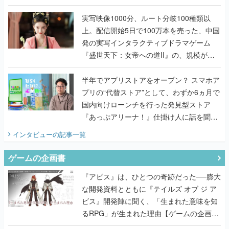
『TATSUJIN EXTREME』で初タッグを組
んだレジェンド2人に訊く開発秘話
実写映像1000分、ルート分岐100種類以
上。配信開始5日で100万本を売った、中国
発の実写インタラクティブドラマゲーム
『盛世天下：女帝への道II』の、規模が違
うこだわりをプロデューサーに聞いた
半年でアプリストアをオープン？ スマホア
プリの“代替ストア”として、わずか6ヵ月で
国内向けローンチを行った発見型ストア
『あっぷアリーナ！』仕掛け人に話を聞い
てみた
インタビュー
の記事一覧
ゲームの企画書
『アビス』は、ひとつの奇跡だった──膨大
な開発資料とともに『テイルズ オブ ジ ア
ビス』開発陣に聞く、「生まれた意味を知
るRPG」が生まれた理由【ゲームの企画
書】