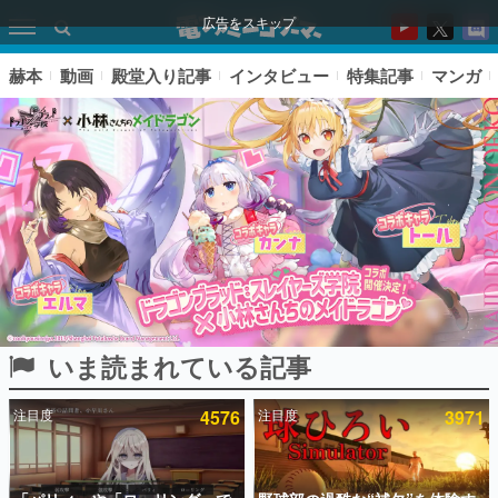
広告をスキップ
赫本
動画
殿堂入り記事
インタビュー
特集記事
マンガ
いま読まれている記事
ピックアップ
注目度
4576
注目度
3971
電ファミのいま読まれている記事ランキング
アプリセール情報