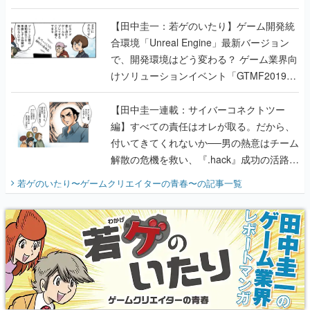
のいたり】
【田中圭一：若ゲのいたり】ゲーム開発統
合環境「Unreal Engine」最新バージョン
で、開発環境はどう変わる？ ゲーム業界向
けソリューションイベント「GTMF2019」
に行って、より理解を深めよう【PR】
【田中圭一連載：サイバーコネクトツー
編】すべての責任はオレが取る。だから、
付いてきてくれないか──男の熱意はチーム
解散の危機を救い、『.hack』成功の活路を
開く。業界の快男児・松山 洋に流れる血は
若ゲのいたり〜ゲームクリエイターの青春〜
の記事一覧
『少年ジャンプ』色だった【若ゲのいた
り】