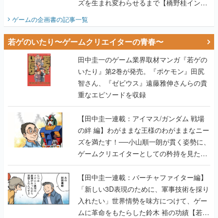
ズを生まれ変わらせるまで【橋野桂インタ
ビュー】
ゲームの企画書
の記事一覧
若ゲのいたり〜ゲームクリエイターの青春〜
田中圭一のゲーム業界取材マンガ『若ゲの
いたり』第2巻が発売。『ポケモン』田尻
智さん、『ゼビウス』遠藤雅伸さんらの貴
重なエピソードを収録
【田中圭一連載：アイマス/ガンダム 戦場
の絆 編】わがままな王様のわがままなニー
ズを満たす！──小山順一朗が貫く姿勢に、
ゲームクリエイターとしての矜持を見た
【若ゲのいたり最終回】
【田中圭一連載：バーチャファイター編】
「新しい3D表現のために、軍事技術を採り
入れたい」世界情勢を味方につけて、ゲー
ムに革命をもたらした鈴木 裕の功績【若ゲ