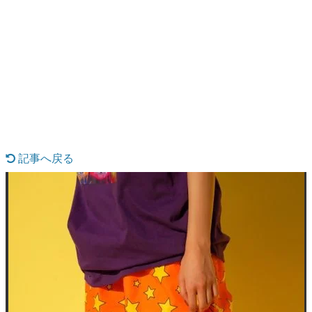
日本のコンテンツ産業やカルチャーに与えた影響を探る企
画です。
日本モバイルゲーム産業史
日本のモバイルゲーム史における主要なトピック・タイト
ルを網羅するほか、開発者へのインタビューや識者による
解説を掲載。約20年の歴史が一望できる決定版！
若ゲのいたり〜ゲームクリエイターの青春〜
『うつヌケ』『ペンと箸』等で知られるマンガ家・田中圭
一先生によるゲーム業界レポートマンガです。
記事へ戻る
なんでゲームは面白い？
ゲーム開発者・hamatsu氏がゲームの魅力を画面や操作の
具体的な形から解き明かしていく、硬派で骨太な評論連載
です。
ゲームが変えた日本語
「経験値」「裏技」「ラスボス」… ゲームにまつわる言葉
の起源や用法の変遷を、コンピューター文化史研究家・タ
イニーP氏が徹底調査。
カテゴリ
特集記事