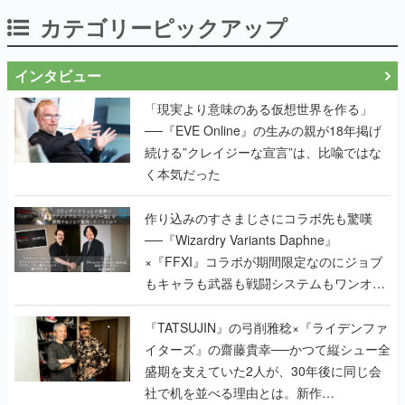
カテゴリーピックアップ
インタビュー
「現実より意味のある仮想世界を作る」
──『EVE Online』の生みの親が18年掲げ
続ける”クレイジーな宣言”は、比喩ではな
く本気だった
作り込みのすさまじさにコラボ先も驚嘆
──『Wizardry Variants Daphne』
×『FFXI』コラボが期間限定なのにジョブ
もキャラも武器も戦闘システムもワンオフ
で作り込まれた理由を両ディレクターに聞
く
『TATSUJIN』の弓削雅稔×『ライデンファ
イターズ』の齋藤貴幸──かつて縦シュー全
盛期を支えていた2人が、30年後に同じ会
社で机を並べる理由とは。新作