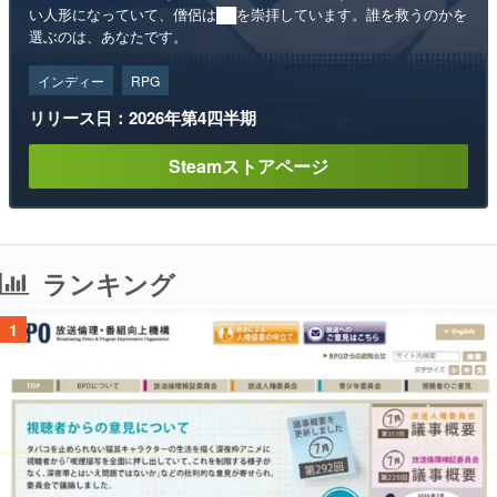
い人形になっていて、僧侶は██を崇拝しています。誰を救うのかを
選ぶのは、あなたです。
インディー
RPG
リリース日：2026年第4四半期
Steamストアページ
ランキング
1