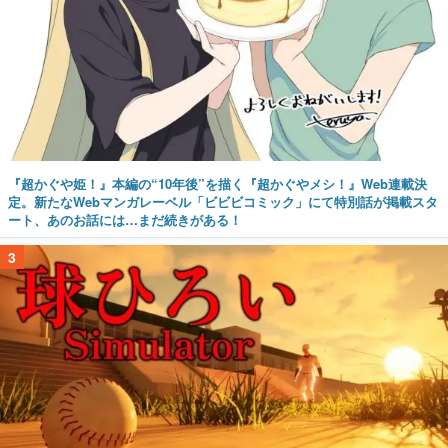
『超かぐや姫！』本編の“10年後”を描く『超かぐやメシ！』Web連載決
定。新たなWebマンガレーベル「ビビビコミック」にて特別話が掲載スタ
ート、あのお話には…まだ続きがある！
3