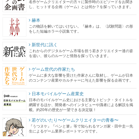
名作ゲームクリエイターの方々に製作時のエピソードをお聞き
し、ヒットする企画（ゲーム）とは何か？を探っていきます。
赫本
この物語を解いてはいけない。『赫本』は、〈試験問題〉の形
をした短編ホラー小説集です。
新世代に訊く
これからのデジタルゲーム市場を担う若きクリエイター達の姿
を追い、彼らのルーツと情熱を探っていきます。
ゲーム世代の作家たち
ゲームに多大な影響を受けた作家さんに取材し、ゲームが日本
のコンテンツ産業やカルチャーに与えた影響を探る企画です。
日本モバイルゲーム産業史
日本のモバイルゲーム史における主要なトピック・タイトルを
網羅するほか、開発者へのインタビューや識者による解説を掲
載。約20年の歴史が一望できる決定版！
若ゲのいたり〜ゲームクリエイターの青春〜
『うつヌケ』『ペンと箸』等で知られるマンガ家・田中圭一先
生によるゲーム業界レポートマンガです。