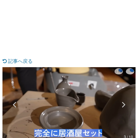
日本のコンテンツ産業やカルチャーに与えた影響を探る企
画です。
日本モバイルゲーム産業史
日本のモバイルゲーム史における主要なトピック・タイト
ルを網羅するほか、開発者へのインタビューや識者による
解説を掲載。約20年の歴史が一望できる決定版！
若ゲのいたり〜ゲームクリエイターの青春〜
『うつヌケ』『ペンと箸』等で知られるマンガ家・田中圭
一先生によるゲーム業界レポートマンガです。
記事へ戻る
なんでゲームは面白い？
ゲーム開発者・hamatsu氏がゲームの魅力を画面や操作の
具体的な形から解き明かしていく、硬派で骨太な評論連載
です。
ゲームが変えた日本語
「経験値」「裏技」「ラスボス」… ゲームにまつわる言葉
の起源や用法の変遷を、コンピューター文化史研究家・タ
イニーP氏が徹底調査。
カテゴリ
3 / 10
特集記事