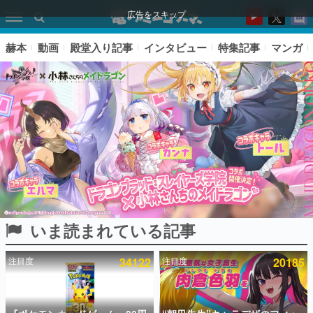
広告をスキップ
赫本
動画
殿堂入り記事
インタビュー
特集記事
マンガ
いま読まれている記事
ピックアップ
注目度
34122
注目度
20185
電ファミのいま読まれている記事ランキング
アプリセール情報