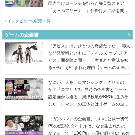
国内向けローンチを行った発見型ストア
『あっぷアリーナ！』仕掛け人に話を聞い
てみた
インタビュー
の記事一覧
ゲームの企画書
『アビス』は、ひとつの奇跡だった──膨大
な開発資料とともに『テイルズ オブ ジ ア
ビス』開発陣に聞く、「生まれた意味を知
るRPG」が生まれた理由【ゲームの企画
書】
なにが、人を「ロマンシング」させるの
か？『ロマサガ2』当時の企画書とキャラ
設定画から迫る、河津秋敏がRPGに生み出
した「ロマン」の正体とは【ゲームの企画
書】
『ガンパレ』の企画書、ついに公開━初代
PSの伝説的タイトルは、なぜ生まれたの
か？そして『LOOP8』へ受け継がれたもの