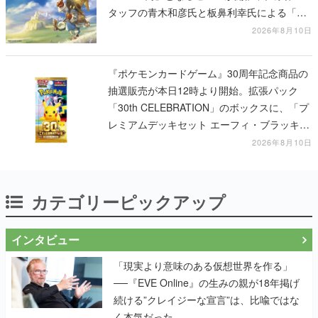
タッフの青木和彦氏と板鼻利幸氏による「ビ
ビ」の前日譚
2026年8月10日
『ポケモンカードゲーム』30周年記念商品の
抽選販売が本日12時より開始。拡張パック
「30th CELEBRATION」のボックスに、「プ
レミアムデッキセット エーフィ・ブラッキ
ー」「FUTURISTIC BOX」の計3商品
2026年8月10日
カテゴリーピックアップ
インタビュー
「現実より意味のある仮想世界を作る」
──『EVE Online』の生みの親が18年掲げ
続ける”クレイジーな宣言”は、比喩ではな
く本気だった