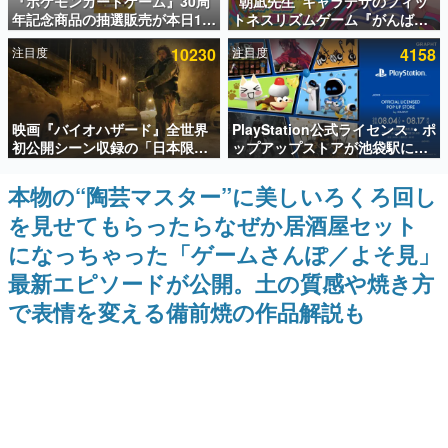
『ポケモンカードゲーム』30周
“朝凪先生”キャラデザのフィッ
年記念商品の抽選販売が本日12
トネスリズムゲーム『がんば
インタビュー
時より開始。拡張パック「30th
れ！チアリズム』Steamストア
注目度
10230
注目度
4158
CELEBRATION」のボックス
ページが公開。キャラクターの
連載・特集一覧
に、「プレミアムデッキセット
CVは陽向葵ゅかさん
エーフィ・ブラッキー」
「FUTURISTIC BOX」の計3商
殿堂入り記事
品
映画『バイオハザード』全世界
PlayStation公式ライセンス・ポ
SNS拡散数が数千以上！ ページビュー数万以上！ などな
ど。多くの人々に読まれた、電ファミ渾身の“殿堂入り”記
初公開シーン収録の「日本限
ップアップストアが池袋駅にて
事をまとめました。
定」予告映像が解禁。バイオの
期間限定で開催。夏のアパレル
日（8月10日）にあわせて、
や『ブラッドボーン』の新作ア
本物の“陶芸マスター”に美しいろくろ回し
ゲームの企画書
「ラクーンシティ総合病院」へ
イテムが登場
名作ゲームクリエイターの方々に製作時のエピソードをお
を見せてもらったらなぜか居酒屋セット
行く配達人の姿が披露
聞きし、ヒットする企画（ゲーム）とは何か？を探ってい
きます。
になっちゃった「ゲームさんぽ／よそ見」
赫本
最新エピソードが公開。土の質感や焼き方
この物語を解いてはいけない。『赫本』は、〈試験問題〉
で表情を変える備前焼の作品解説も
の形をした短編ホラー小説集です。
新世代に訊く
これからのデジタルゲーム市場を担う若きクリエイター達
の姿を追い、彼らのルーツと情熱を探っていきます。
ゲーム世代の作家たち
ゲームに多大な影響を受けた作家さんに取材し、ゲームが