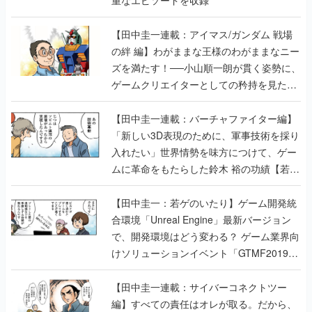
重なエピソードを収録
【田中圭一連載：アイマス/ガンダム 戦場
の絆 編】わがままな王様のわがままなニー
ズを満たす！──小山順一朗が貫く姿勢に、
ゲームクリエイターとしての矜持を見た
【若ゲのいたり最終回】
【田中圭一連載：バーチャファイター編】
「新しい3D表現のために、軍事技術を採り
入れたい」世界情勢を味方につけて、ゲー
ムに革命をもたらした鈴木 裕の功績【若ゲ
のいたり】
【田中圭一：若ゲのいたり】ゲーム開発統
合環境「Unreal Engine」最新バージョン
で、開発環境はどう変わる？ ゲーム業界向
けソリューションイベント「GTMF2019」
に行って、より理解を深めよう【PR】
【田中圭一連載：サイバーコネクトツー
編】すべての責任はオレが取る。だから、