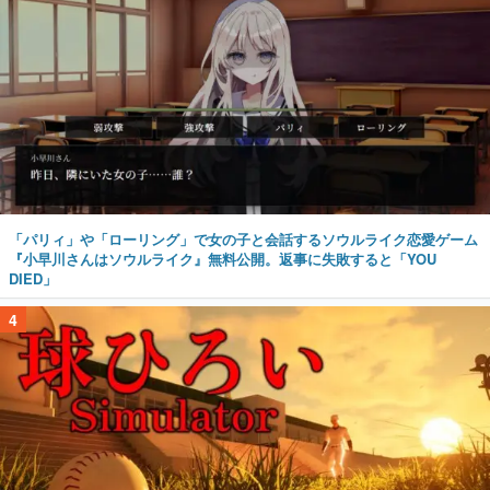
「パリィ」や「ローリング」で女の子と会話するソウルライク恋愛ゲーム
『小早川さんはソウルライク』無料公開。返事に失敗すると「YOU
DIED」
4