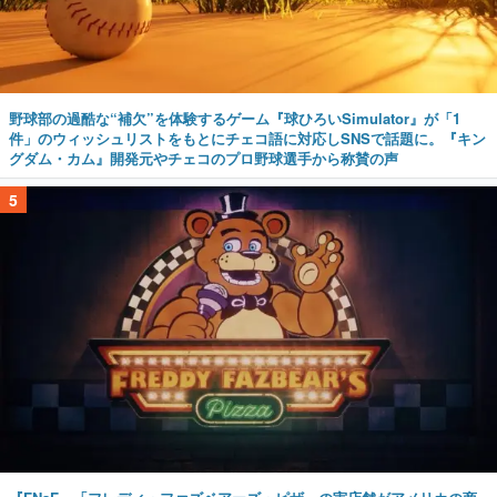
野球部の過酷な“補欠”を体験するゲーム『球ひろいSimulator』が「1
件」のウィッシュリストをもとにチェコ語に対応しSNSで話題に。『キン
グダム・カム』開発元やチェコのプロ野球選手から称賛の声
5