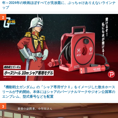
年～2024年の映画ほぼすべてが見放題に、ぶっちゃけありえないラインナ
ップ
2
『機動戦士ガンダム』の「シャア専用ザクⅡ」をイメージした散水ホース
リールが予約開始。本体にはシャアのパーソナルマークやジオン公国軍の
エンブレム、型式番号などを配置
3