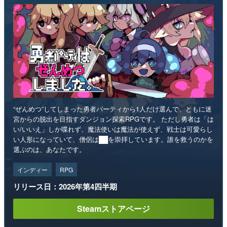
“ぜんめつ”してしまった勇者パーティから1人だけ選んで、ともに迷
宮からの脱出を目指すダンジョン探索RPGです。 ただし勇者は「は
い/いいえ」しか喋れず、魔法使いは魔法が使えず、戦士は可愛らし
い人形になっていて、僧侶は██を崇拝しています。誰を救うのかを
選ぶのは、あなたです。
インディー
RPG
リリース日：2026年第4四半期
Steamストアページ