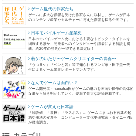
ゲーム世代の作家たち
ゲームに多大な影響を受けた作家さんに取材し、ゲームが日本
のコンテンツ産業やカルチャーに与えた影響を探る企画です。
日本モバイルゲーム産業史
日本のモバイルゲーム史における主要なトピック・タイトルを
網羅するほか、開発者へのインタビューや識者による解説を掲
載。約20年の歴史が一望できる決定版！
若ゲのいたり〜ゲームクリエイターの青春〜
『うつヌケ』『ペンと箸』等で知られるマンガ家・田中圭一先
生によるゲーム業界レポートマンガです。
なんでゲームは面白い？
ゲーム開発者・hamatsu氏がゲームの魅力を画面や操作の具体的
な形から解き明かしていく、硬派で骨太な評論連載です。
ゲームが変えた日本語
「経験値」「裏技」「ラスボス」… ゲームにまつわる言葉の起
源や用法の変遷を、コンピューター文化史研究家・タイニーP氏
が徹底調査。
カテゴリ