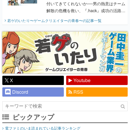
付いてきてくれないか──男の熱意はチーム
解散の危機を救い、『.hack』成功の活路を
開く。業界の快男児・松山 洋に流れる血は
若ゲのいたり〜ゲームクリエイターの青春〜
の記事一覧
『少年ジャンプ』色だった【若ゲのいた
り】
X
Youtube
Discord
RSS
ピックアップ
電ファミのいま読まれている記事ランキング