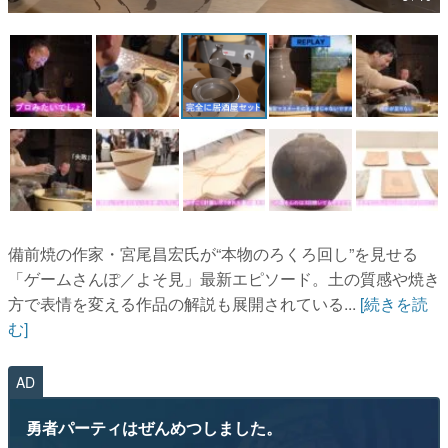
マンガ
女性向け
アプリレビュー
その他
電ファミニコゲーマーとは？
運営：株式会社マレ
備前焼の作家・宮尾昌宏氏が“本物のろくろ回し”を見せる
「ゲームさんぽ／よそ見」最新エピソード。土の質感や焼き
方で表情を変える作品の解説も展開されている...
[続きを読
む]
AD
勇者パーティはぜんめつしました。