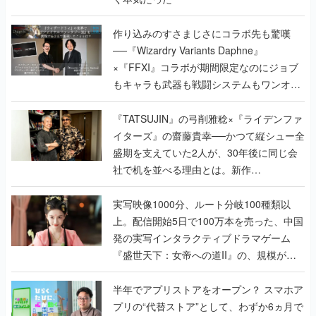
作り込みのすさまじさにコラボ先も驚嘆
──『Wizardry Variants Daphne』
×『FFXI』コラボが期間限定なのにジョブ
もキャラも武器も戦闘システムもワンオフ
で作り込まれた理由を両ディレクターに聞
く
『TATSUJIN』の弓削雅稔×『ライデンファ
イターズ』の齋藤貴幸──かつて縦シュー全
盛期を支えていた2人が、30年後に同じ会
社で机を並べる理由とは。新作
『TATSUJIN EXTREME』で初タッグを組
んだレジェンド2人に訊く開発秘話
実写映像1000分、ルート分岐100種類以
上。配信開始5日で100万本を売った、中国
発の実写インタラクティブドラマゲーム
『盛世天下：女帝への道II』の、規模が違
うこだわりをプロデューサーに聞いた
半年でアプリストアをオープン？ スマホア
プリの“代替ストア”として、わずか6ヵ月で