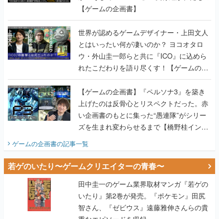
【ゲームの企画書】
世界が認めるゲームデザイナー・上田文人
とはいったい何が凄いのか？ ヨコオタロ
ウ・外山圭一郎らと共に『ICO』に込めら
れたこだわりを語り尽くす！【ゲームの企
画書】
【ゲームの企画書】『ペルソナ3』を築き
上げたのは反骨心とリスペクトだった。赤
い企画書のもとに集った“愚連隊”がシリー
ズを生まれ変わらせるまで【橋野桂インタ
ビュー】
ゲームの企画書
の記事一覧
若ゲのいたり〜ゲームクリエイターの青春〜
田中圭一のゲーム業界取材マンガ『若ゲの
いたり』第2巻が発売。『ポケモン』田尻
智さん、『ゼビウス』遠藤雅伸さんらの貴