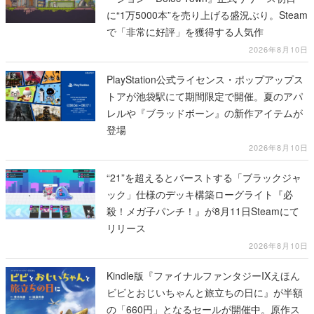
に“1万5000本”を売り上げる盛況ぶり。Steam
で「非常に好評」を獲得する人気作
2026年8月10日
PlayStation公式ライセンス・ポップアップス
トアが池袋駅にて期間限定で開催。夏のアパ
レルや『ブラッドボーン』の新作アイテムが
登場
2026年8月10日
“21”を超えるとバーストする「ブラックジャ
ック」仕様のデッキ構築ローグライト『必
殺！メガ子パンチ！』が8月11日Steamにて
リリース
2026年8月10日
Kindle版『ファイナルファンタジーIXえほん
ビビとおじいちゃんと旅立ちの日に』が半額
の「660円」となるセールが開催中。原作ス