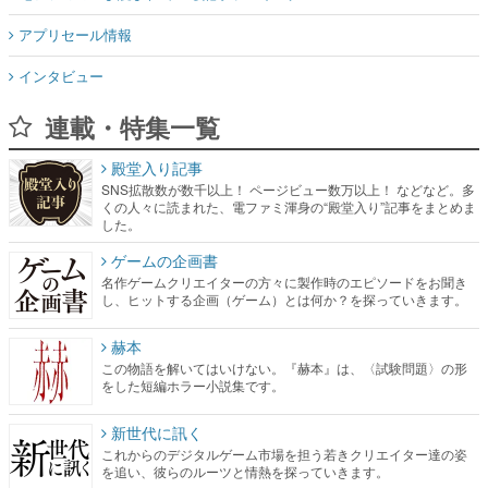
アプリセール情報
インタビュー
連載・特集一覧
殿堂入り記事
SNS拡散数が数千以上！ ページビュー数万以上！ などなど。多
くの人々に読まれた、電ファミ渾身の“殿堂入り”記事をまとめま
した。
ゲームの企画書
名作ゲームクリエイターの方々に製作時のエピソードをお聞き
し、ヒットする企画（ゲーム）とは何か？を探っていきます。
赫本
この物語を解いてはいけない。『赫本』は、〈試験問題〉の形
をした短編ホラー小説集です。
新世代に訊く
これからのデジタルゲーム市場を担う若きクリエイター達の姿
を追い、彼らのルーツと情熱を探っていきます。