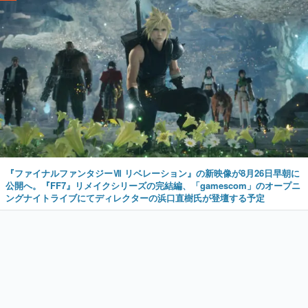
『ファイナルファンタジーⅦ リベレーション』の新映像が8月26日早朝に
公開へ。『FF7』リメイクシリーズの完結編、「gamescom」のオープニ
ングナイトライブにてディレクターの浜口直樹氏が登壇する予定