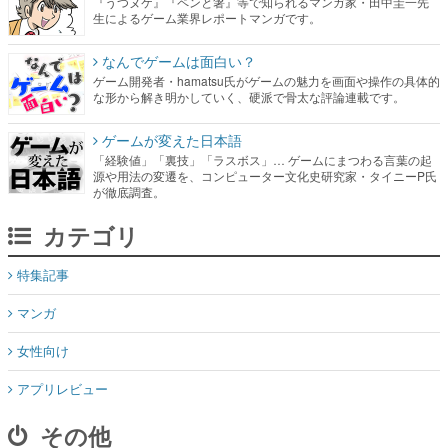
『うつヌケ』『ペンと箸』等で知られるマンガ家・田中圭一先
生によるゲーム業界レポートマンガです。
なんでゲームは面白い？
ゲーム開発者・hamatsu氏がゲームの魅力を画面や操作の具体的
な形から解き明かしていく、硬派で骨太な評論連載です。
ゲームが変えた日本語
「経験値」「裏技」「ラスボス」… ゲームにまつわる言葉の起
源や用法の変遷を、コンピューター文化史研究家・タイニーP氏
が徹底調査。
カテゴリ
特集記事
マンガ
女性向け
アプリレビュー
その他