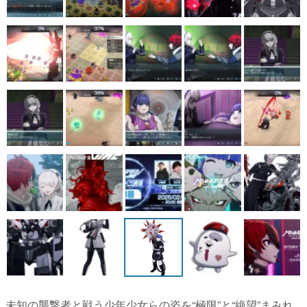
未知の襲撃者と戦う少年少女らの姿を“極限”と“絶望”まみれ