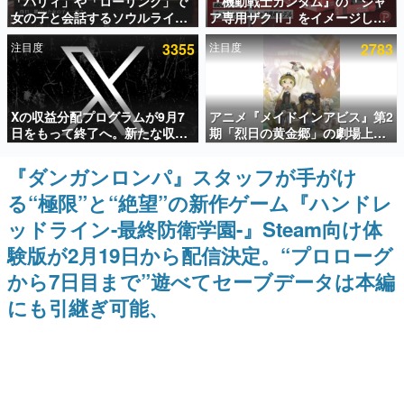
「パリィ」や「ローリング」で
『機動戦士ガンダム』の「シャ
女の子と会話するソウルライク
ア専用ザクⅡ」をイメージした
インタビュー
恋愛ゲーム『小早川さんはソウ
散水ホースリールが予約開始。
注目度
3355
注目度
2783
ルライク』無料公開。返事に失
本体にはシャアのパーソナルマ
連載・特集一覧
敗すると「YOU DIED」
ークやジオン公国軍のエンブレ
ム、型式番号などを配置
殿堂入り記事
Xの収益分配プログラムが9月7
アニメ『メイドインアビス』第2
SNS拡散数が数千以上！ ページビュー数万以上！ などな
ど。多くの人々に読まれた、電ファミ渾身の“殿堂入り”記
日をもって終了へ。新たな収益
期「烈日の黄金郷」の劇場上映
事をまとめました。
化制度「Original Content
が決定！レグ役・伊瀬茉莉也さ
Rewards Program」を発表
んらが登壇する舞台挨拶も実施
『ダンガンロンパ』スタッフが手がけ
ゲームの企画書
名作ゲームクリエイターの方々に製作時のエピソードをお
る“極限”と“絶望”の新作ゲーム『ハンドレ
聞きし、ヒットする企画（ゲーム）とは何か？を探ってい
きます。
ッドライン-最終防衛学園-』Steam向け体
赫本
験版が2月19日から配信決定。“プロローグ
この物語を解いてはいけない。『赫本』は、〈試験問題〉
から7日目まで”遊べてセーブデータは本編
の形をした短編ホラー小説集です。
にも引継ぎ可能、
新世代に訊く
これからのデジタルゲーム市場を担う若きクリエイター達
の姿を追い、彼らのルーツと情熱を探っていきます。
ゲーム世代の作家たち
ゲームに多大な影響を受けた作家さんに取材し、ゲームが