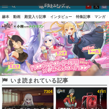
広告をスキップ
赫本
動画
殿堂入り記事
インタビュー
特集記事
マンガ
いま読まれている記事
ピックアップ
注目度
7304
注目度
4741
電ファミのいま読まれている記事ランキング
アプリセール情報