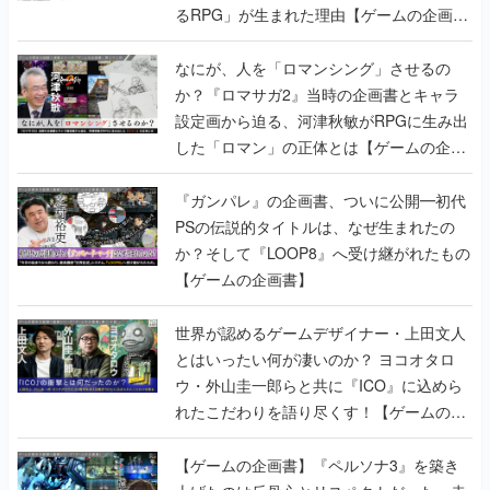
るRPG」が生まれた理由【ゲームの企画
書】
なにが、人を「ロマンシング」させるの
か？『ロマサガ2』当時の企画書とキャラ
設定画から迫る、河津秋敏がRPGに生み出
した「ロマン」の正体とは【ゲームの企画
書】
『ガンパレ』の企画書、ついに公開━初代
PSの伝説的タイトルは、なぜ生まれたの
か？そして『LOOP8』へ受け継がれたもの
【ゲームの企画書】
世界が認めるゲームデザイナー・上田文人
とはいったい何が凄いのか？ ヨコオタロ
ウ・外山圭一郎らと共に『ICO』に込めら
れたこだわりを語り尽くす！【ゲームの企
画書】
【ゲームの企画書】『ペルソナ3』を築き