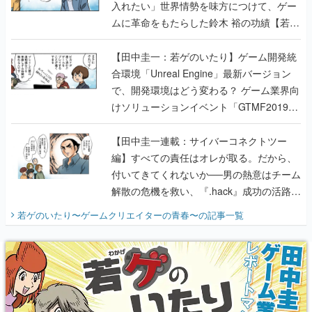
入れたい」世界情勢を味方につけて、ゲー
ムに革命をもたらした鈴木 裕の功績【若ゲ
のいたり】
【田中圭一：若ゲのいたり】ゲーム開発統
合環境「Unreal Engine」最新バージョン
で、開発環境はどう変わる？ ゲーム業界向
けソリューションイベント「GTMF2019」
に行って、より理解を深めよう【PR】
【田中圭一連載：サイバーコネクトツー
編】すべての責任はオレが取る。だから、
付いてきてくれないか──男の熱意はチーム
解散の危機を救い、『.hack』成功の活路を
開く。業界の快男児・松山 洋に流れる血は
若ゲのいたり〜ゲームクリエイターの青春〜
の記事一覧
『少年ジャンプ』色だった【若ゲのいた
り】