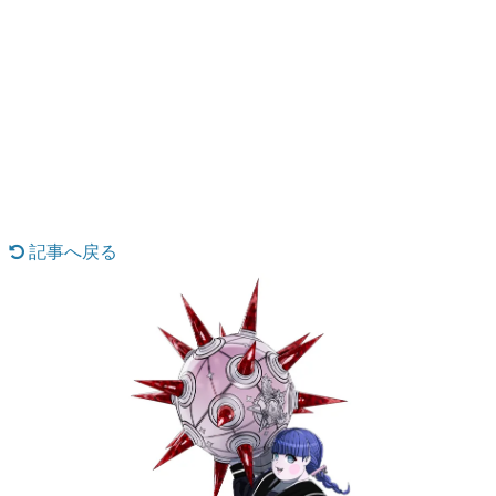
日本のコンテンツ産業やカルチャーに与えた影響を探る企
画です。
日本モバイルゲーム産業史
日本のモバイルゲーム史における主要なトピック・タイト
ルを網羅するほか、開発者へのインタビューや識者による
解説を掲載。約20年の歴史が一望できる決定版！
若ゲのいたり〜ゲームクリエイターの青春〜
『うつヌケ』『ペンと箸』等で知られるマンガ家・田中圭
一先生によるゲーム業界レポートマンガです。
記事へ戻る
なんでゲームは面白い？
ゲーム開発者・hamatsu氏がゲームの魅力を画面や操作の
具体的な形から解き明かしていく、硬派で骨太な評論連載
です。
ゲームが変えた日本語
「経験値」「裏技」「ラスボス」… ゲームにまつわる言葉
の起源や用法の変遷を、コンピューター文化史研究家・タ
イニーP氏が徹底調査。
カテゴリ
特集記事