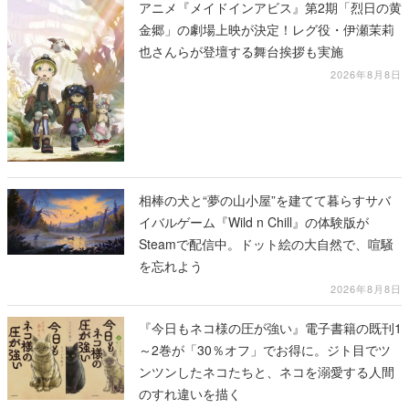
アニメ『メイドインアビス』第2期「烈日の黄
金郷」の劇場上映が決定！レグ役・伊瀬茉莉
也さんらが登壇する舞台挨拶も実施
2026年8月8日
相棒の犬と“夢の山小屋”を建てて暮らすサバ
イバルゲーム『Wild n Chill』の体験版が
Steamで配信中。ドット絵の大自然で、喧騒
を忘れよう
2026年8月8日
『今日もネコ様の圧が強い』電子書籍の既刊1
～2巻が「30％オフ」でお得に。ジト目でツ
ンツンしたネコたちと、ネコを溺愛する人間
のすれ違いを描く