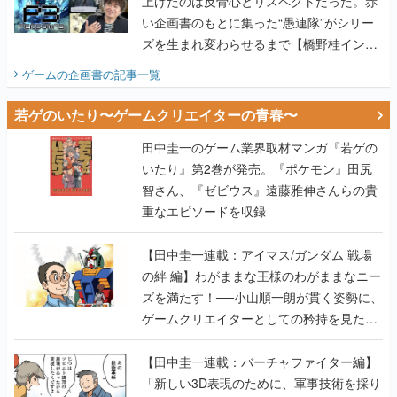
上げたのは反骨心とリスペクトだった。赤
い企画書のもとに集った“愚連隊”がシリー
ズを生まれ変わらせるまで【橋野桂インタ
ビュー】
ゲームの企画書
の記事一覧
若ゲのいたり〜ゲームクリエイターの青春〜
田中圭一のゲーム業界取材マンガ『若ゲの
いたり』第2巻が発売。『ポケモン』田尻
智さん、『ゼビウス』遠藤雅伸さんらの貴
重なエピソードを収録
【田中圭一連載：アイマス/ガンダム 戦場
の絆 編】わがままな王様のわがままなニー
ズを満たす！──小山順一朗が貫く姿勢に、
ゲームクリエイターとしての矜持を見た
【若ゲのいたり最終回】
【田中圭一連載：バーチャファイター編】
「新しい3D表現のために、軍事技術を採り