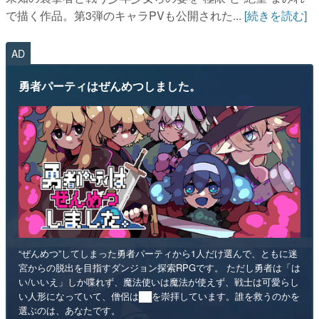
で描く作品。第3弾のキャラPVも公開された...
[続きを読む]
AD
勇者パーティはぜんめつしました。
“ぜんめつ”してしまった勇者パーティから1人だけ選んで、ともに迷
宮からの脱出を目指すダンジョン探索RPGです。 ただし勇者は「は
い/いいえ」しか喋れず、魔法使いは魔法が使えず、戦士は可愛らし
い人形になっていて、僧侶は██を崇拝しています。誰を救うのかを
選ぶのは、あなたです。