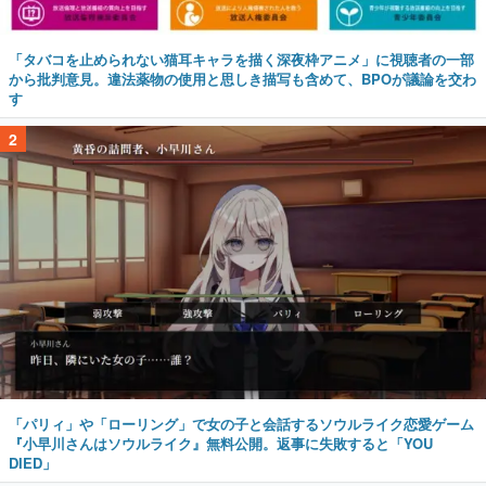
「タバコを止められない猫耳キャラを描く深夜枠アニメ」に視聴者の一部
から批判意見。違法薬物の使用と思しき描写も含めて、BPOが議論を交わ
す
2
「パリィ」や「ローリング」で女の子と会話するソウルライク恋愛ゲーム
『小早川さんはソウルライク』無料公開。返事に失敗すると「YOU
DIED」