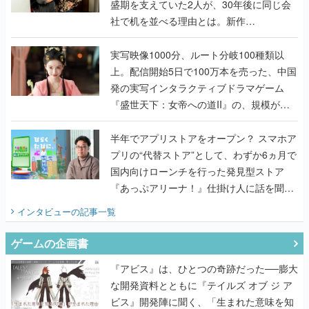
盛期を支えていた2人が、30年後に同じ会
社で机を並べる理由とは。新作
『TATSUJIN EXTREME』で初タッグを組
んだレジェンド2人に訊く開発秘話
実写映像1000分、ルート分岐100種類以
上。配信開始5日で100万本を売った、中国
発の実写インタラクティブドラマゲーム
『盛世天下：女帝への道II』の、規模が違
うこだわりをプロデューサーに聞いた
半年でアプリストアをオープン？ スマホア
プリの“代替ストア”として、わずか6ヵ月で
国内向けローンチを行った発見型ストア
『あっぷアリーナ！』仕掛け人に話を聞い
てみた
インタビュー
の記事一覧
ゲームの企画書
『アビス』は、ひとつの奇跡だった──膨大
な開発資料とともに『テイルズ オブ ジ ア
ビス』開発陣に聞く、「生まれた意味を知