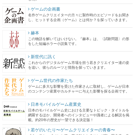
ゲームの企画書
名作ゲームクリエイターの方々に製作時のエピソードをお聞き
し、ヒットする企画（ゲーム）とは何か？を探っていきます。
赫本
この物語を解いてはいけない。『赫本』は、〈試験問題〉の形
をした短編ホラー小説集です。
新世代に訊く
これからのデジタルゲーム市場を担う若きクリエイター達の姿
を追い、彼らのルーツと情熱を探っていきます。
ゲーム世代の作家たち
ゲームに多大な影響を受けた作家さんに取材し、ゲームが日本
のコンテンツ産業やカルチャーに与えた影響を探る企画です。
日本モバイルゲーム産業史
日本のモバイルゲーム史における主要なトピック・タイトルを
網羅するほか、開発者へのインタビューや識者による解説を掲
載。約20年の歴史が一望できる決定版！
若ゲのいたり〜ゲームクリエイターの青春〜