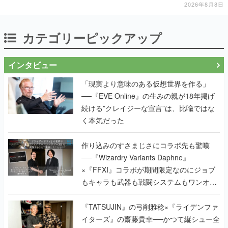
2026年8月8日
カテゴリーピックアップ
インタビュー
「現実より意味のある仮想世界を作る」
──『EVE Online』の生みの親が18年掲げ
続ける”クレイジーな宣言”は、比喩ではな
く本気だった
作り込みのすさまじさにコラボ先も驚嘆
──『Wizardry Variants Daphne』
×『FFXI』コラボが期間限定なのにジョブ
もキャラも武器も戦闘システムもワンオフ
で作り込まれた理由を両ディレクターに聞
く
『TATSUJIN』の弓削雅稔×『ライデンファ
イターズ』の齋藤貴幸──かつて縦シュー全