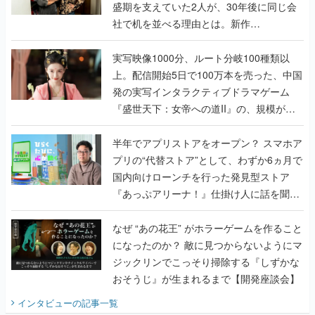
盛期を支えていた2人が、30年後に同じ会
社で机を並べる理由とは。新作
『TATSUJIN EXTREME』で初タッグを組
んだレジェンド2人に訊く開発秘話
実写映像1000分、ルート分岐100種類以
上。配信開始5日で100万本を売った、中国
発の実写インタラクティブドラマゲーム
『盛世天下：女帝への道II』の、規模が違
うこだわりをプロデューサーに聞いた
半年でアプリストアをオープン？ スマホア
プリの“代替ストア”として、わずか6ヵ月で
国内向けローンチを行った発見型ストア
『あっぷアリーナ！』仕掛け人に話を聞い
てみた
なぜ “あの花王” がホラーゲームを作ること
になったのか？ 敵に見つからないようにマ
ジックリンでこっそり掃除する『しずかな
おそうじ』が生まれるまで【開発座談会】
インタビュー
の記事一覧