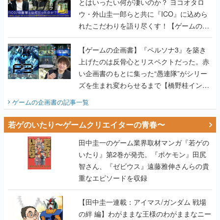
とはいったい何が凄いのか？ ヨコオタロ
ウ・外山圭一郎らと共に『ICO』に込めら
れたこだわりを語り尽くす！【ゲームの企
画書】
【ゲームの企画書】『ペルソナ3』を築き
上げたのは反骨心とリスペクトだった。赤
い企画書のもとに集った“愚連隊”がシリー
ズを生まれ変わらせるまで【橋野桂インタ
ビュー】
ゲームの企画書
の記事一覧
若ゲのいたり〜ゲームクリエイターの青春〜
田中圭一のゲーム業界取材マンガ『若ゲの
いたり』第2巻が発売。『ポケモン』田尻
智さん、『ゼビウス』遠藤雅伸さんらの貴
重なエピソードを収録
【田中圭一連載：アイマス/ガンダム 戦場
の絆 編】わがままな王様のわがままなニー