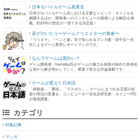
日本モバイルゲーム産業史
日本のモバイルゲーム史における主要なトピック・タイトルを
網羅するほか、開発者へのインタビューや識者による解説を掲
載。約20年の歴史が一望できる決定版！
若ゲのいたり〜ゲームクリエイターの青春〜
『うつヌケ』『ペンと箸』等で知られるマンガ家・田中圭一先
生によるゲーム業界レポートマンガです。
なんでゲームは面白い？
ゲーム開発者・hamatsu氏がゲームの魅力を画面や操作の具体的
な形から解き明かしていく、硬派で骨太な評論連載です。
ゲームが変えた日本語
「経験値」「裏技」「ラスボス」… ゲームにまつわる言葉の起
源や用法の変遷を、コンピューター文化史研究家・タイニーP氏
が徹底調査。
カテゴリ
特集記事
マンガ