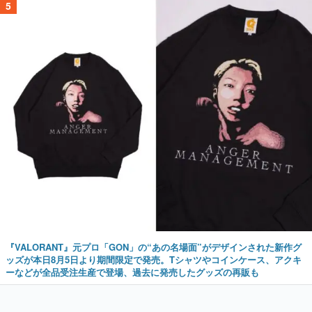
5
『VALORANT』元プロ「GON」の“あの名場面”がデザインされた新作グ
ッズが本日8月5日より期間限定で発売。Tシャツやコインケース、アクキ
ーなどが全品受注生産で登場、過去に発売したグッズの再販も