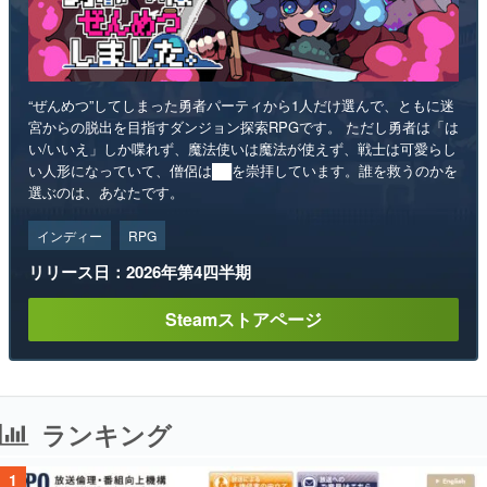
“ぜんめつ”してしまった勇者パーティから1人だけ選んで、ともに迷
宮からの脱出を目指すダンジョン探索RPGです。 ただし勇者は「は
い/いいえ」しか喋れず、魔法使いは魔法が使えず、戦士は可愛らし
い人形になっていて、僧侶は██を崇拝しています。誰を救うのかを
選ぶのは、あなたです。
インディー
RPG
リリース日：2026年第4四半期
Steamストアページ
ランキング
1