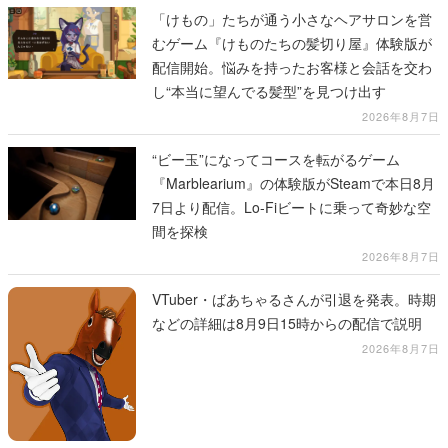
「けもの」たちが通う小さなヘアサロンを営
むゲーム『けものたちの髪切り屋』体験版が
配信開始。悩みを持ったお客様と会話を交わ
し“本当に望んでる髪型”を見つけ出す
2026年8月7日
“ビー玉”になってコースを転がるゲーム
『Marblearium』の体験版がSteamで本日8月
7日より配信。Lo-Fiビートに乗って奇妙な空
間を探検
2026年8月7日
VTuber・ばあちゃるさんが引退を発表。時期
などの詳細は8月9日15時からの配信で説明
2026年8月7日