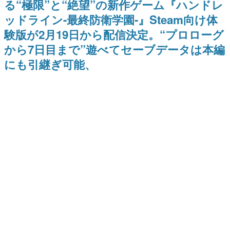
る“極限”と“絶望”の新作ゲーム『ハンドレ
日本のコンテンツ産業やカルチャーに与えた影響を探る企
ッドライン-最終防衛学園-』Steam向け体
画です。
験版が2月19日から配信決定。“プロローグ
日本モバイルゲーム産業史
日本のモバイルゲーム史における主要なトピック・タイト
から7日目まで”遊べてセーブデータは本編
ルを網羅するほか、開発者へのインタビューや識者による
解説を掲載。約20年の歴史が一望できる決定版！
にも引継ぎ可能、
若ゲのいたり〜ゲームクリエイターの青春〜
『うつヌケ』『ペンと箸』等で知られるマンガ家・田中圭
一先生によるゲーム業界レポートマンガです。
なんでゲームは面白い？
ゲーム開発者・hamatsu氏がゲームの魅力を画面や操作の
具体的な形から解き明かしていく、硬派で骨太な評論連載
です。
ゲームが変えた日本語
「経験値」「裏技」「ラスボス」… ゲームにまつわる言葉
の起源や用法の変遷を、コンピューター文化史研究家・タ
イニーP氏が徹底調査。
カテゴリ
特集記事