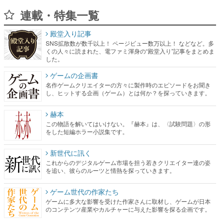
連載・特集一覧
殿堂入り記事
SNS拡散数が数千以上！ ページビュー数万以上！ などなど。多
くの人々に読まれた、電ファミ渾身の“殿堂入り”記事をまとめま
した。
ゲームの企画書
名作ゲームクリエイターの方々に製作時のエピソードをお聞き
し、ヒットする企画（ゲーム）とは何か？を探っていきます。
赫本
この物語を解いてはいけない。『赫本』は、〈試験問題〉の形
をした短編ホラー小説集です。
新世代に訊く
これからのデジタルゲーム市場を担う若きクリエイター達の姿
を追い、彼らのルーツと情熱を探っていきます。
ゲーム世代の作家たち
ゲームに多大な影響を受けた作家さんに取材し、ゲームが日本
のコンテンツ産業やカルチャーに与えた影響を探る企画です。