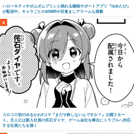
ハローキティやポムポムプリンと眠れる睡眠サポートアプリ『ゆめたび』
が配信中。キャラごとのASMRや目覚ましアラームも搭載
4
コロコロ初のゆるかわ4コマ『まだサ終しないんですか？』公開スター
ト。主人公は新入社員の侘石ダイヤ、ゲーム会社を舞台にトラブルへ対応
する社員たちを描く