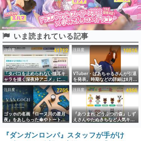
インタビュー
連載・特集一覧
いま読まれている記事
殿堂入り記事
SNS拡散数が数千以上！ ページビュー数万以上！ などな
ど。多くの人々に読まれた、電ファミ渾身の“殿堂入り”記
注目度
41712
注目度
10516
事をまとめました。
ゲームの企画書
名作ゲームクリエイターの方々に製作時のエピソードをお
聞きし、ヒットする企画（ゲーム）とは何か？を探ってい
「タバコを止められない猫耳キ
VTuber・ばあちゃるさんが引退
きます。
ャラを描く深夜枠アニメ」に視
を発表。時期などの詳細は8月9
聴者の一部から批判意見。違法
日15時からの配信で説明
赫本
注目度
7755
注目度
4356
薬物の使用と思しき描写も含め
この物語を解いてはいけない。『赫本』は、〈試験問題〉
て、BPOが議論を交わす
の形をした短編ホラー小説集です。
新世代に訊く
ゴッホの名画『ローヌ川の星月
『あつまれ どうぶつの森』しず
これからのデジタルゲーム市場を担う若きクリエイター達
夜』をあしらった傘やトートバ
えさんやたぬきちなど人気キャ
の姿を追い、彼らのルーツと情熱を探っていきます。
ッグなどが登場。8月7日21時よ
ラクターのフロッキードールが9
り2日間限定で予約販売
月に発売開始。「とたけけ」や
『ダンガンロンパ』スタッフが手がけ
ゲーム世代の作家たち
「ちゃちゃまる」も
ゲームに多大な影響を受けた作家さんに取材し、ゲームが