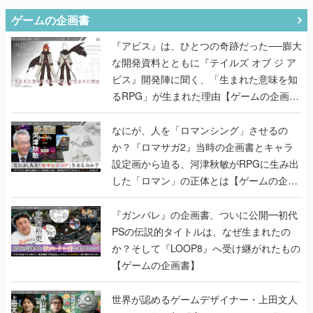
ゲームの企画書
『アビス』は、ひとつの奇跡だった──膨大
な開発資料とともに『テイルズ オブ ジ ア
ビス』開発陣に聞く、「生まれた意味を知
るRPG」が生まれた理由【ゲームの企画
書】
なにが、人を「ロマンシング」させるの
か？『ロマサガ2』当時の企画書とキャラ
設定画から迫る、河津秋敏がRPGに生み出
した「ロマン」の正体とは【ゲームの企画
書】
『ガンパレ』の企画書、ついに公開━初代
PSの伝説的タイトルは、なぜ生まれたの
か？そして『LOOP8』へ受け継がれたもの
【ゲームの企画書】
世界が認めるゲームデザイナー・上田文人