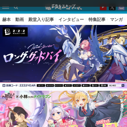
広告をスキップ
赫本
動画
殿堂入り記事
インタビュー
特集記事
マンガ
ピックアップ
電ファミのいま読まれている記事ランキング
アプリセール情報