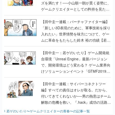
ズを満たす！──小山順一朗が貫く姿勢に、
ゲームクリエイターとしての矜持を見た
【若ゲのいたり最終回】
【田中圭一連載：バーチャファイター編】
「新しい3D表現のために、軍事技術を採り
入れたい」世界情勢を味方につけて、ゲー
ムに革命をもたらした鈴木 裕の功績【若ゲ
のいたり】
【田中圭一：若ゲのいたり】ゲーム開発統
合環境「Unreal Engine」最新バージョン
で、開発環境はどう変わる？ ゲーム業界向
けソリューションイベント「GTMF2019」
に行って、より理解を深めよう【PR】
【田中圭一連載：サイバーコネクトツー
編】すべての責任はオレが取る。だから、
付いてきてくれないか──男の熱意はチーム
解散の危機を救い、『.hack』成功の活路を
開く。業界の快男児・松山 洋に流れる血は
若ゲのいたり〜ゲームクリエイターの青春〜
の記事一覧
『少年ジャンプ』色だった【若ゲのいた