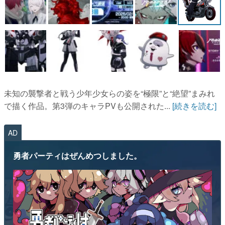
未知の襲撃者と戦う少年少女らの姿を“極限”と“絶望”まみれ
で描く作品。第3弾のキャラPVも公開された...
[続きを読む]
AD
勇者パーティはぜんめつしました。