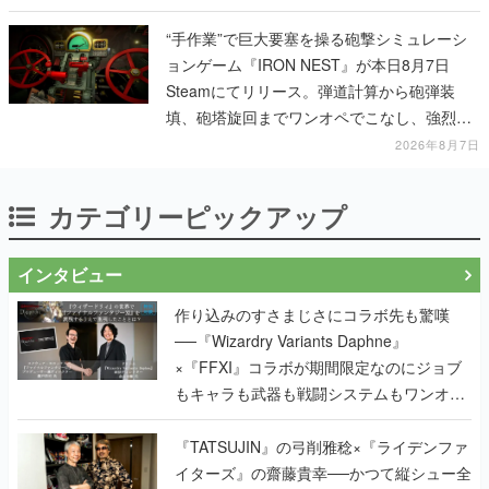
“手作業”で巨大要塞を操る砲撃シミュレーシ
ョンゲーム『IRON NEST』が本日8月7日
Steamにてリリース。弾道計算から砲弾装
填、砲塔旋回までワンオペでこなし、強烈な
一撃をブチかませるロマンある作品
2026年8月7日
カテゴリーピックアップ
インタビュー
作り込みのすさまじさにコラボ先も驚嘆
──『Wizardry Variants Daphne』
×『FFXI』コラボが期間限定なのにジョブ
もキャラも武器も戦闘システムもワンオフ
で作り込まれた理由を両ディレクターに聞
く
『TATSUJIN』の弓削雅稔×『ライデンファ
イターズ』の齋藤貴幸──かつて縦シュー全