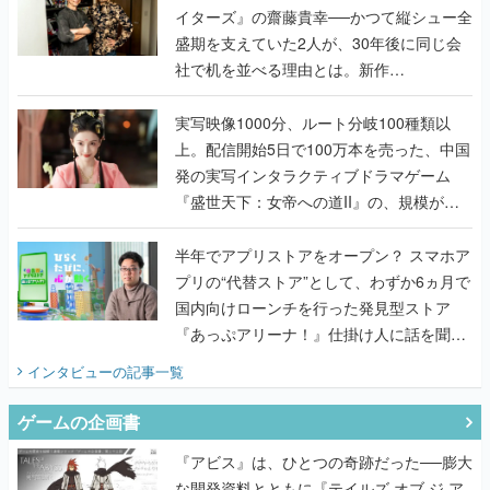
イターズ』の齋藤貴幸──かつて縦シュー全
盛期を支えていた2人が、30年後に同じ会
社で机を並べる理由とは。新作
『TATSUJIN EXTREME』で初タッグを組
んだレジェンド2人に訊く開発秘話
実写映像1000分、ルート分岐100種類以
上。配信開始5日で100万本を売った、中国
発の実写インタラクティブドラマゲーム
『盛世天下：女帝への道II』の、規模が違
うこだわりをプロデューサーに聞いた
半年でアプリストアをオープン？ スマホア
プリの“代替ストア”として、わずか6ヵ月で
国内向けローンチを行った発見型ストア
『あっぷアリーナ！』仕掛け人に話を聞い
てみた
インタビュー
の記事一覧
ゲームの企画書
『アビス』は、ひとつの奇跡だった──膨大
な開発資料とともに『テイルズ オブ ジ ア