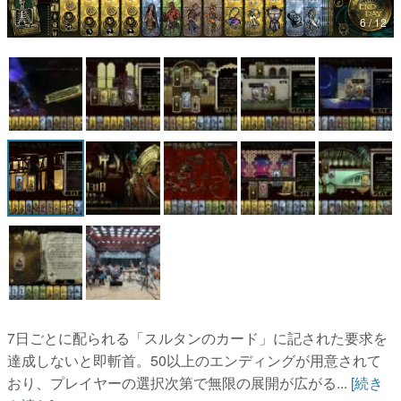
6 / 12
マンガ
女性向け
アプリレビュー
その他
電ファミニコゲーマーとは？
運営：株式会社マレ
7日ごとに配られる「スルタンのカード」に記された要求を
達成しないと即斬首。50以上のエンディングが用意されて
おり、プレイヤーの選択次第で無限の展開が広がる...
[続き