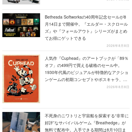
Bethesda Softworksの40周年記念セールが8
月14日まで開催中。『エルダー・スクロール
ズ』や『フォールアウト』シリーズがまとめ
てお得にゲットできる
2026年8月8日
人気作『Cuphead』のアートブックが「89％
オフ」の499円で買える破格のセール中。
1930年代風のビジュアルが特徴的なアクショ
ンゲームの初期コンセプトやボスキャラ、ス
テージのイラストも収録
2026年8月8日
不死身のニワトリと宇宙船を探索する“非常に
好評”なサバイバルゲーム『Breathedge』が
無料で配布中。入手できる期間は8月10日ま