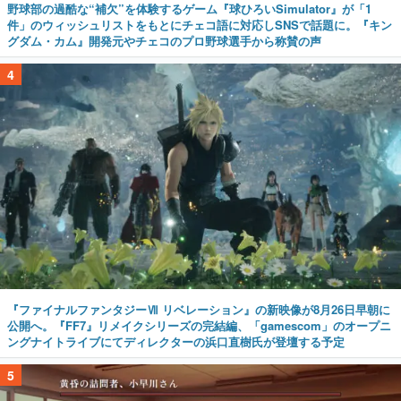
野球部の過酷な“補欠”を体験するゲーム『球ひろいSimulator』が「1
件」のウィッシュリストをもとにチェコ語に対応しSNSで話題に。『キン
グダム・カム』開発元やチェコのプロ野球選手から称賛の声
4
『ファイナルファンタジーⅦ リベレーション』の新映像が8月26日早朝に
公開へ。『FF7』リメイクシリーズの完結編、「gamescom」のオープニ
ングナイトライブにてディレクターの浜口直樹氏が登壇する予定
5