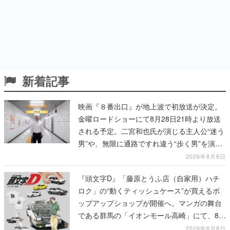
新着記事
映画『８番出口』が地上波で初放送が決定。
金曜ロードショーにて8月28日21時より放送
される予定。二宮和也氏が演じる主人公“迷う
男”や、無限に通路ですれ違う“歩く男”を演じ
る河内大和氏の迫真の演技は必見
2026年8月8日
『頭文字D』「藤原とうふ店（自家用）ハチ
ロク」の“動くティッシュケース”が買えるポ
ップアップショップが開催へ。マンガの舞台
である群馬の「イオンモール高崎」にて、8月
11日から8月20日までの期間限定で開催予定
2026年8月8日