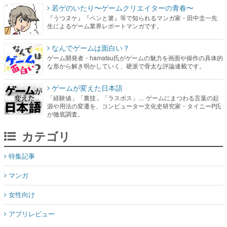
若ゲのいたり〜ゲームクリエイターの青春〜
『うつヌケ』『ペンと箸』等で知られるマンガ家・田中圭一先
生によるゲーム業界レポートマンガです。
なんでゲームは面白い？
ゲーム開発者・hamatsu氏がゲームの魅力を画面や操作の具体的
な形から解き明かしていく、硬派で骨太な評論連載です。
ゲームが変えた日本語
「経験値」「裏技」「ラスボス」… ゲームにまつわる言葉の起
源や用法の変遷を、コンピューター文化史研究家・タイニーP氏
が徹底調査。
カテゴリ
特集記事
マンガ
女性向け
アプリレビュー