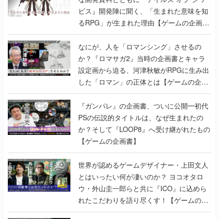
ビス』開発陣に聞く、「生まれた意味を知
るRPG」が生まれた理由【ゲームの企画
書】
なにが、人を「ロマンシング」させるの
か？『ロマサガ2』当時の企画書とキャラ
設定画から迫る、河津秋敏がRPGに生み出
した「ロマン」の正体とは【ゲームの企画
書】
『ガンパレ』の企画書、ついに公開━初代
PSの伝説的タイトルは、なぜ生まれたの
か？そして『LOOP8』へ受け継がれたもの
【ゲームの企画書】
世界が認めるゲームデザイナー・上田文人
とはいったい何が凄いのか？ ヨコオタロ
ウ・外山圭一郎らと共に『ICO』に込めら
れたこだわりを語り尽くす！【ゲームの企
画書】