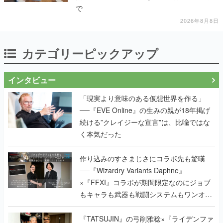
で
2026年8月8日
カテゴリーピックアップ
インタビュー
「現実より意味のある仮想世界を作る」
──『EVE Online』の生みの親が18年掲げ
続ける”クレイジーな宣言”は、比喩ではな
く本気だった
作り込みのすさまじさにコラボ先も驚嘆
──『Wizardry Variants Daphne』
×『FFXI』コラボが期間限定なのにジョブ
もキャラも武器も戦闘システムもワンオフ
で作り込まれた理由を両ディレクターに聞
く
『TATSUJIN』の弓削雅稔×『ライデンファ