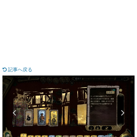
日本のコンテンツ産業やカルチャーに与えた影響を探る企
画です。
日本モバイルゲーム産業史
日本のモバイルゲーム史における主要なトピック・タイト
ルを網羅するほか、開発者へのインタビューや識者による
解説を掲載。約20年の歴史が一望できる決定版！
若ゲのいたり〜ゲームクリエイターの青春〜
『うつヌケ』『ペンと箸』等で知られるマンガ家・田中圭
一先生によるゲーム業界レポートマンガです。
記事へ戻る
なんでゲームは面白い？
ゲーム開発者・hamatsu氏がゲームの魅力を画面や操作の
具体的な形から解き明かしていく、硬派で骨太な評論連載
です。
ゲームが変えた日本語
「経験値」「裏技」「ラスボス」… ゲームにまつわる言葉
の起源や用法の変遷を、コンピューター文化史研究家・タ
イニーP氏が徹底調査。
カテゴリ
特集記事