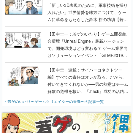
「新しい3D表現のために、軍事技術を採り
入れたい」世界情勢を味方につけて、ゲー
ムに革命をもたらした鈴木 裕の功績【若ゲ
のいたり】
【田中圭一：若ゲのいたり】ゲーム開発統
合環境「Unreal Engine」最新バージョン
で、開発環境はどう変わる？ ゲーム業界向
けソリューションイベント「GTMF2019」
に行って、より理解を深めよう【PR】
【田中圭一連載：サイバーコネクトツー
編】すべての責任はオレが取る。だから、
付いてきてくれないか──男の熱意はチーム
解散の危機を救い、『.hack』成功の活路を
開く。業界の快男児・松山 洋に流れる血は
若ゲのいたり〜ゲームクリエイターの青春〜
の記事一覧
『少年ジャンプ』色だった【若ゲのいた
り】