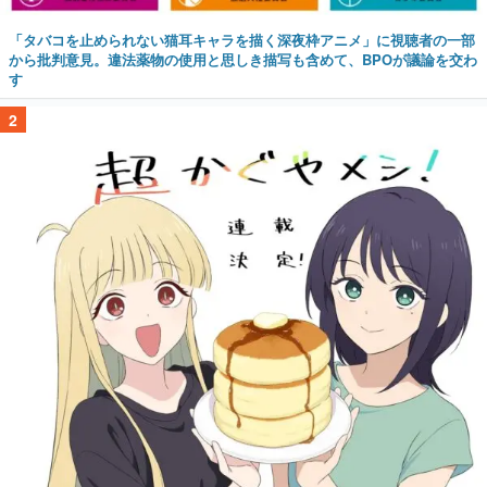
「タバコを止められない猫耳キャラを描く深夜枠アニメ」に視聴者の一部
から批判意見。違法薬物の使用と思しき描写も含めて、BPOが議論を交わ
す
2