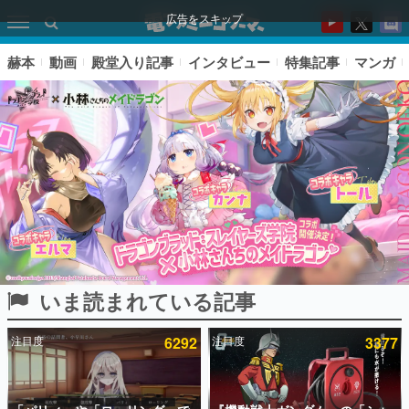
広告をスキップ
赫本
動画
殿堂入り記事
インタビュー
特集記事
マンガ
いま読まれている記事
ピックアップ
注目度
6292
注目度
3377
電ファミのいま読まれている記事ランキング
アプリセール情報