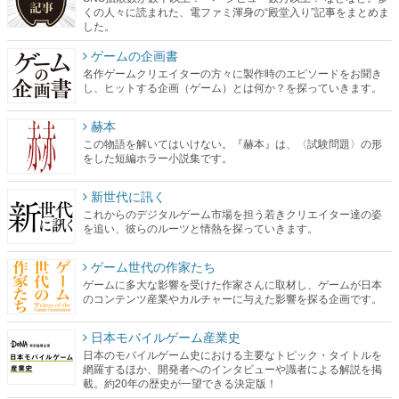
くの人々に読まれた、電ファミ渾身の“殿堂入り”記事をまとめま
した。
ゲームの企画書
名作ゲームクリエイターの方々に製作時のエピソードをお聞き
し、ヒットする企画（ゲーム）とは何か？を探っていきます。
赫本
この物語を解いてはいけない。『赫本』は、〈試験問題〉の形
をした短編ホラー小説集です。
新世代に訊く
これからのデジタルゲーム市場を担う若きクリエイター達の姿
を追い、彼らのルーツと情熱を探っていきます。
ゲーム世代の作家たち
ゲームに多大な影響を受けた作家さんに取材し、ゲームが日本
のコンテンツ産業やカルチャーに与えた影響を探る企画です。
日本モバイルゲーム産業史
日本のモバイルゲーム史における主要なトピック・タイトルを
網羅するほか、開発者へのインタビューや識者による解説を掲
載。約20年の歴史が一望できる決定版！