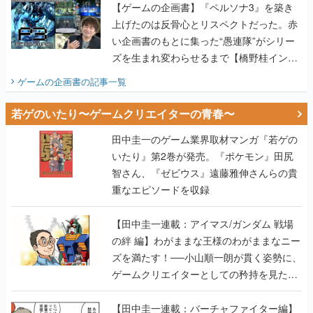
【ゲームの企画書】『ペルソナ3』を築き
上げたのは反骨心とリスペクトだった。赤
い企画書のもとに集った“愚連隊”がシリー
ズを生まれ変わらせるまで【橋野桂インタ
ビュー】
ゲームの企画書
の記事一覧
若ゲのいたり〜ゲームクリエイターの青春〜
田中圭一のゲーム業界取材マンガ『若ゲの
いたり』第2巻が発売。『ポケモン』田尻
智さん、『ゼビウス』遠藤雅伸さんらの貴
重なエピソードを収録
【田中圭一連載：アイマス/ガンダム 戦場
の絆 編】わがままな王様のわがままなニー
ズを満たす！──小山順一朗が貫く姿勢に、
ゲームクリエイターとしての矜持を見た
【若ゲのいたり最終回】
【田中圭一連載：バーチャファイター編】