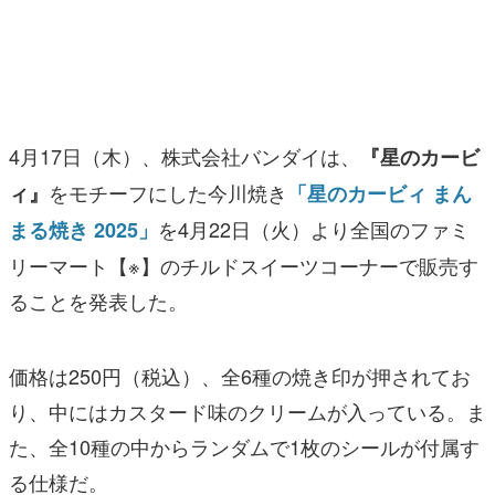
マンガ
女性向け
アプリレビュー
4月17日（木）、株式会社バンダイは、
『星のカービ
その他
をモチーフにした今川焼き
ィ』
「星のカービィ まん
を4月22日（火）より全国のファミ
まる焼き 2025」
電ファミニコゲーマーとは？
リーマート【※】のチルドスイーツコーナーで販売す
運営：株式会社マレ
ることを発表した。
価格は250円（税込）、全6種の焼き印が押されてお
り、中にはカスタード味のクリームが入っている。ま
た、全10種の中からランダムで1枚のシールが付属す
る仕様だ。