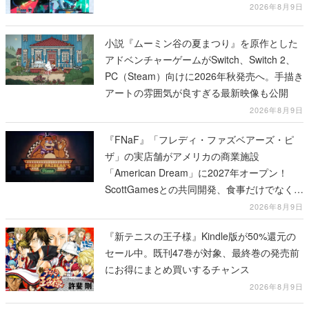
2026年8月9日
小説『ムーミン谷の夏まつり』を原作とした
アドベンチャーゲームがSwitch、Switch 2、
PC（Steam）向けに2026年秋発売へ。手描き
アートの雰囲気が良すぎる最新映像も公開
2026年8月9日
『FNaF』「フレディ・ファズベアーズ・ピ
ザ」の実店舗がアメリカの商業施設
「American Dream」に2027年オープン！
ScottGamesとの共同開発、食事だけでなくス
テージショーや没入型のホラー体験も楽しめ
2026年8月9日
る
『新テニスの王子様』Kindle版が50%還元の
セール中。既刊47巻が対象、最終巻の発売前
にお得にまとめ買いするチャンス
2026年8月9日