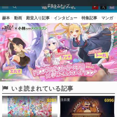
広告をスキップ
赫本
動画
殿堂入り記事
インタビュー
特集記事
マンガ
いま読まれている記事
ピックアップ
注目度
8261
注目度
6996
電ファミのいま読まれている記事ランキング
アプリセール情報