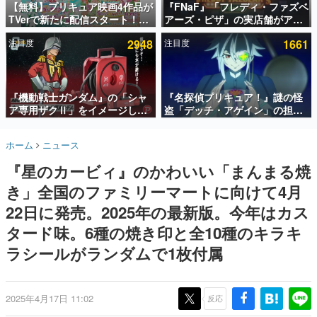
【無料】プリキュア映画4作品が
『FNaF』「フレディ・ファズベ
TVerで新たに配信スタート！な
アーズ・ピザ」の実店舗がアメ
インタビュー
んと2018年～2024年の映画ほぼ
リカの商業施設「American
注目度
2948
注目度
1661
すべてが見放題に、ぶっちゃけ
Dream」に2027年オープン！
連載・特集一覧
ありえないラインナップ
ScottGamesとの共同開発、食
事だけでなくステージショーや
殿堂入り記事
没入型のホラー体験も楽しめる
SNS拡散数が数千以上！ ページビュー数万以上！ などな
『機動戦士ガンダム』の「シャ
『名探偵プリキュア！』謎の怪
ど。多くの人々に読まれた、電ファミ渾身の“殿堂入り”記
ア専用ザクⅡ」をイメージした
盗「デッチ・アゲイン」の担当
事をまとめました。
散水ホースリールが予約開始。
キャストは天﨑滉平さんと判
本体にはシャアのパーソナルマ
明。『Re:ゼロから始める異世
ゲームの企画書
ホーム
ニュース
ークやジオン公国軍のエンブレ
界生活』オットー役、『ヒプノ
名作ゲームクリエイターの方々に製作時のエピソードをお
聞きし、ヒットする企画（ゲーム）とは何か？を探ってい
ム、型式番号などを配置
シスマイク』山田三郎役など
『星のカービィ』のかわいい「まんまる焼
きます。
き」全国のファミリーマートに向けて4月
赫本
この物語を解いてはいけない。『赫本』は、〈試験問題〉
22日に発売。2025年の最新版。今年はカス
の形をした短編ホラー小説集です。
タード味。6種の焼き印と全10種のキラキ
ラシールがランダムで1枚付属
新世代に訊く
これからのデジタルゲーム市場を担う若きクリエイター達
の姿を追い、彼らのルーツと情熱を探っていきます。
2025年4月17日 11:02
反応
ゲーム世代の作家たち
ゲームに多大な影響を受けた作家さんに取材し、ゲームが