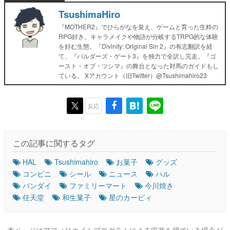
TsushimaHiro
『MOTHER2』でひらがなを覚え、ゲームと育った生粋の
RPG好き。キャラメイクや物語が分岐するTRPG的な体験
を好む生態。『Divinity: Original Sin 2』の有志翻訳を経
て、『バルダーズ・ゲート3』を独力で全訳し完走。『ゴ
ースト・オブ・ツシマ』の舞台となった対馬のガイドもし
ている。 Xアカウント（旧Twitter）@Tsushimahiro23
反応
この記事に関するタグ
HAL
Tsushimahiro
お菓子
グッズ
コンビニ
シール
ニュース
ハル
バンダイ
ファミリーマート
今川焼き
任天堂
和生菓子
星のカービィ