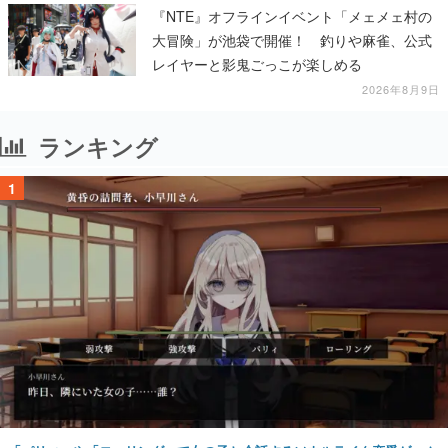
『NTE』オフラインイベント「メェメェ村の
大冒険」が池袋で開催！ 釣りや麻雀、公式
レイヤーと影鬼ごっこが楽しめる
2026年8月9日
ランキング
1