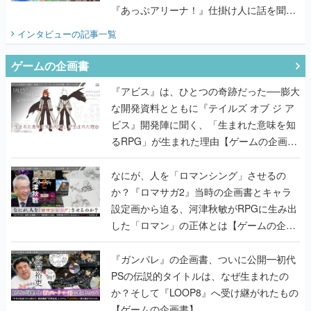
『あっぷアリーナ！』仕掛け人に話を聞い
てみた
インタビュー
の記事一覧
ゲームの企画書
『アビス』は、ひとつの奇跡だった──膨大
な開発資料とともに『テイルズ オブ ジ ア
ビス』開発陣に聞く、「生まれた意味を知
るRPG」が生まれた理由【ゲームの企画
書】
なにが、人を「ロマンシング」させるの
か？『ロマサガ2』当時の企画書とキャラ
設定画から迫る、河津秋敏がRPGに生み出
した「ロマン」の正体とは【ゲームの企画
書】
『ガンパレ』の企画書、ついに公開━初代
PSの伝説的タイトルは、なぜ生まれたの
か？そして『LOOP8』へ受け継がれたもの
【ゲームの企画書】