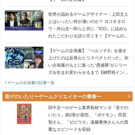
世界が認めるゲームデザイナー・上田文人
とはいったい何が凄いのか？ ヨコオタロ
ウ・外山圭一郎らと共に『ICO』に込めら
れたこだわりを語り尽くす！【ゲームの企
画書】
【ゲームの企画書】『ペルソナ3』を築き
上げたのは反骨心とリスペクトだった。赤
い企画書のもとに集った“愚連隊”がシリー
ズを生まれ変わらせるまで【橋野桂インタ
ビュー】
ゲームの企画書
の記事一覧
若ゲのいたり〜ゲームクリエイターの青春〜
田中圭一のゲーム業界取材マンガ『若ゲの
いたり』第2巻が発売。『ポケモン』田尻
智さん、『ゼビウス』遠藤雅伸さんらの貴
重なエピソードを収録