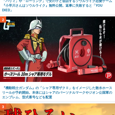
「パリィ」や「ローリング」で女の子と会話するソウルライク恋愛ゲーム
『小早川さんはソウルライク』無料公開。返事に失敗すると「YOU
DIED」
2
『機動戦士ガンダム』の「シャア専用ザクⅡ」をイメージした散水ホース
リールが予約開始。本体にはシャアのパーソナルマークやジオン公国軍の
エンブレム、型式番号などを配置
3