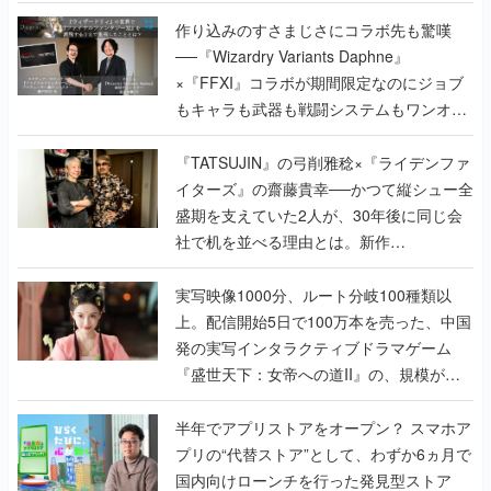
作り込みのすさまじさにコラボ先も驚嘆
──『Wizardry Variants Daphne』
×『FFXI』コラボが期間限定なのにジョブ
もキャラも武器も戦闘システムもワンオフ
で作り込まれた理由を両ディレクターに聞
く
『TATSUJIN』の弓削雅稔×『ライデンファ
イターズ』の齋藤貴幸──かつて縦シュー全
盛期を支えていた2人が、30年後に同じ会
社で机を並べる理由とは。新作
『TATSUJIN EXTREME』で初タッグを組
んだレジェンド2人に訊く開発秘話
実写映像1000分、ルート分岐100種類以
上。配信開始5日で100万本を売った、中国
発の実写インタラクティブドラマゲーム
『盛世天下：女帝への道II』の、規模が違
うこだわりをプロデューサーに聞いた
半年でアプリストアをオープン？ スマホア
プリの“代替ストア”として、わずか6ヵ月で
国内向けローンチを行った発見型ストア