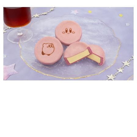
日本のコンテンツ産業やカルチャーに与えた影響を探る企
画です。
日本モバイルゲーム産業史
日本のモバイルゲーム史における主要なトピック・タイト
ルを網羅するほか、開発者へのインタビューや識者による
解説を掲載。約20年の歴史が一望できる決定版！
若ゲのいたり〜ゲームクリエイターの青春〜
『うつヌケ』『ペンと箸』等で知られるマンガ家・田中圭
一先生によるゲーム業界レポートマンガです。
なんでゲームは面白い？
ゲーム開発者・hamatsu氏がゲームの魅力を画面や操作の
具体的な形から解き明かしていく、硬派で骨太な評論連載
です。
ゲームが変えた日本語
「経験値」「裏技」「ラスボス」… ゲームにまつわる言葉
の起源や用法の変遷を、コンピューター文化史研究家・タ
イニーP氏が徹底調査。
カテゴリ
特集記事