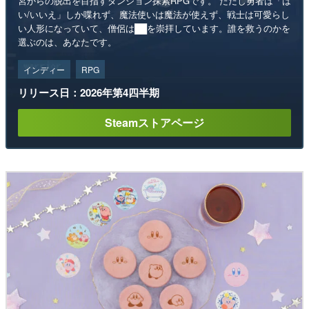
宮からの脱出を目指すダンジョン探索RPGです。 ただし勇者は「は
い/いいえ」しか喋れず、魔法使いは魔法が使えず、戦士は可愛らし
い人形になっていて、僧侶は██を崇拝しています。誰を救うのかを
選ぶのは、あなたです。
インディー
RPG
リリース日：2026年第4四半期
Steamストアページ