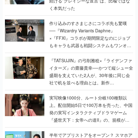
続ける”クレイジーな宣言”は、比喩ではな
く本気だった
作り込みのすさまじさにコラボ先も驚嘆
──『Wizardry Variants Daphne』
×『FFXI』コラボが期間限定なのにジョブ
もキャラも武器も戦闘システムもワンオフ
で作り込まれた理由を両ディレクターに聞
く
『TATSUJIN』の弓削雅稔×『ライデンファ
イターズ』の齋藤貴幸──かつて縦シュー全
盛期を支えていた2人が、30年後に同じ会
社で机を並べる理由とは。新作
『TATSUJIN EXTREME』で初タッグを組
んだレジェンド2人に訊く開発秘話
実写映像1000分、ルート分岐100種類以
上。配信開始5日で100万本を売った、中国
発の実写インタラクティブドラマゲーム
『盛世天下：女帝への道II』の、規模が違
うこだわりをプロデューサーに聞いた
半年でアプリストアをオープン？ スマホア