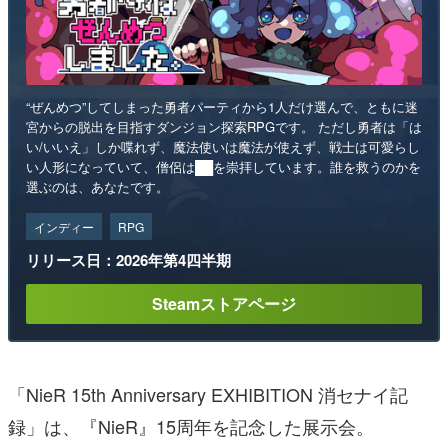
“ぜんめつ”してしまった勇者パーティから1人だけ選んで、ともに迷
宮からの脱出を目指すダンジョン探索RPGです。 ただし勇者は「は
い/いいえ」しか喋れず、魔法使いは魔法が使えず、戦士は可愛らし
い人形になっていて、僧侶は██を崇拝しています。誰を救うのかを
選ぶのは、あなたです。
インディー
RPG
リリース日：2026年第4四半期
Steamストアページ
「NieR 15th Anniversary EXHIBITION 消セナイ記
録」は、『NieR』15周年を記念した展示会。