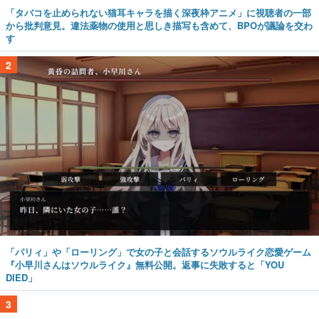
「タバコを止められない猫耳キャラを描く深夜枠アニメ」に視聴者の一部
から批判意見。違法薬物の使用と思しき描写も含めて、BPOが議論を交わ
す
2
「パリィ」や「ローリング」で女の子と会話するソウルライク恋愛ゲーム
『小早川さんはソウルライク』無料公開。返事に失敗すると「YOU
DIED」
3