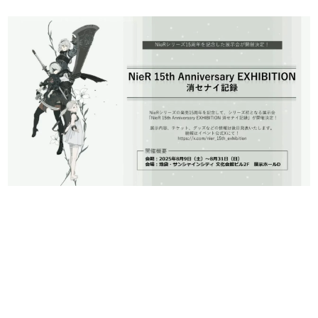
日本のコンテンツ産業やカルチャーに与えた影響を探る企
画です。
日本モバイルゲーム産業史
日本のモバイルゲーム史における主要なトピック・タイト
ルを網羅するほか、開発者へのインタビューや識者による
解説を掲載。約20年の歴史が一望できる決定版！
若ゲのいたり〜ゲームクリエイターの青春〜
『うつヌケ』『ペンと箸』等で知られるマンガ家・田中圭
一先生によるゲーム業界レポートマンガです。
なんでゲームは面白い？
ゲーム開発者・hamatsu氏がゲームの魅力を画面や操作の
具体的な形から解き明かしていく、硬派で骨太な評論連載
です。
ゲームが変えた日本語
「経験値」「裏技」「ラスボス」… ゲームにまつわる言葉
の起源や用法の変遷を、コンピューター文化史研究家・タ
イニーP氏が徹底調査。
カテゴリ
特集記事