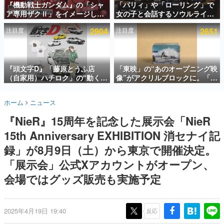
『機動戦士ガンダム』の「シャ
「パリィ」や「ローリング」で
ア専用ザクⅡ」をイメージした
女の子と会話するソウルライク
インタビュー
散水ホースリールが予約開始。
恋愛ゲーム『小早川さんはソウ
注目度
2904
注目度
2651
本体にはシャアのパーソナルマ
ルライク』無料公開。返事に失
連載・特集一覧
ークやジオン公国軍のエンブレ
敗すると「YOU DIED」
ム、型式番号などを配置
殿堂入り記事
SNS拡散数が数千以上！ ページビュー数万以上！ などな
『頭文字D』「藤原とうふ店
「東映」の“あのオープニング映
ど。多くの人々に読まれた、電ファミ渾身の“殿堂入り”記
（自家用）ハチロク」の“動くテ
像”がアクリルブロックに。「東
事をまとめました。
ィッシュケース”が買えるポップ
映ヒストリカル グッズコレクシ
アップショップが開催へ。マン
ョン」が8月下旬より発売
ゲームの企画書
ホーム
ニュース
ガの舞台である群馬の「イオン
名作ゲームクリエイターの方々に製作時のエピソードをお
聞きし、ヒットする企画（ゲーム）とは何か？を探ってい
モール高崎」にて、8月11日か
『NieR』15周年を記念した展示会「NieR
きます。
ら8月20日までの期間限定で開
催予定
15th Anniversary EXHIBITION 消セナイ記
赫本
この物語を解いてはいけない。『赫本』は、〈試験問題〉
録」が8月9日（土）から東京で開催決定。
の形をした短編ホラー小説集です。
「展示会」公式Xアカウントがオープン、
会場ではグッズ販売も実施予定
新世代に訊く
これからのデジタルゲーム市場を担う若きクリエイター達
の姿を追い、彼らのルーツと情熱を探っていきます。
2025年4月19日 19:40
反応
ゲーム世代の作家たち
ゲームに多大な影響を受けた作家さんに取材し、ゲームが