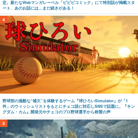
定。新たなWebマンガレーベル「ビビビコミック」にて特別話が掲載スタ
ート、あのお話には…まだ続きがある！
4
野球部の過酷な“補欠”を体験するゲーム『球ひろいSimulator』が「1
件」のウィッシュリストをもとにチェコ語に対応しSNSで話題に。『キン
グダム・カム』開発元やチェコのプロ野球選手から称賛の声
5