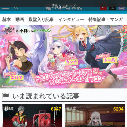
広告をスキップ
赫本
動画
殿堂入り記事
インタビュー
特集記事
マンガ
いま読まれている記事
ピックアップ
注目度
6347
注目度
6204
電ファミのいま読まれている記事ランキング
アプリセール情報