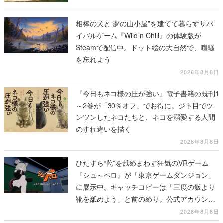
相棒の犬と“夢の山小屋”を建てて暮らすサバ
イバルゲーム『Wild n Chill』の体験版が
Steamで配信中。ドット絵の大自然で、喧騒
を忘れよう
2026年8月8日
『今日もネコ様の圧が強い』電子書籍の既刊1
～2巻が「30％オフ」でお得に。ジト目でツ
ンツンしたネコたちと、ネコを溺愛する人間
のすれ違いを描く
2026年8月8日
ひたすら“靴”を舐めまわす狂気のVRゲーム
『シュ～ペロ』が「東京ゲームダンジョン」
に展示中。キャッチコピーは「三度の飯より
靴を舐めよう」と前のめり。公式アカウント
も開設され、2026年リリースに向けて開発中
2026年8月8日