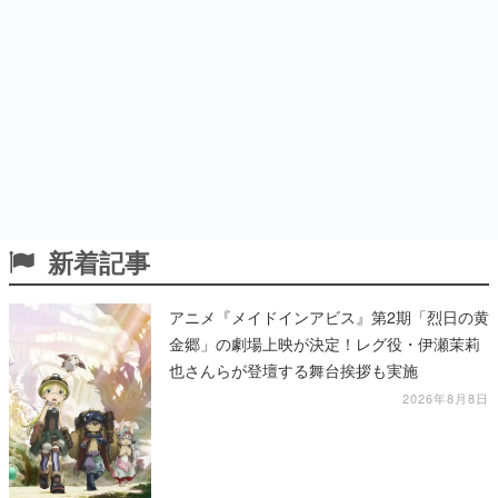
新着記事
アニメ『メイドインアビス』第2期「烈日の黄
金郷」の劇場上映が決定！レグ役・伊瀬茉莉
也さんらが登壇する舞台挨拶も実施
2026年8月8日