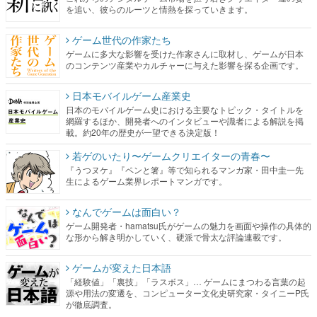
を追い、彼らのルーツと情熱を探っていきます。
ゲーム世代の作家たち
ゲームに多大な影響を受けた作家さんに取材し、ゲームが日本
のコンテンツ産業やカルチャーに与えた影響を探る企画です。
日本モバイルゲーム産業史
日本のモバイルゲーム史における主要なトピック・タイトルを
網羅するほか、開発者へのインタビューや識者による解説を掲
載。約20年の歴史が一望できる決定版！
若ゲのいたり〜ゲームクリエイターの青春〜
『うつヌケ』『ペンと箸』等で知られるマンガ家・田中圭一先
生によるゲーム業界レポートマンガです。
なんでゲームは面白い？
ゲーム開発者・hamatsu氏がゲームの魅力を画面や操作の具体的
な形から解き明かしていく、硬派で骨太な評論連載です。
ゲームが変えた日本語
「経験値」「裏技」「ラスボス」… ゲームにまつわる言葉の起
源や用法の変遷を、コンピューター文化史研究家・タイニーP氏
が徹底調査。