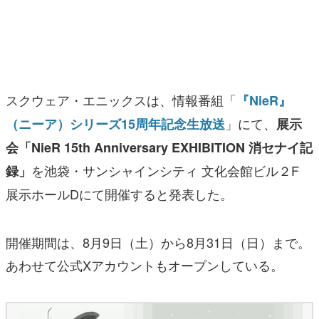
マンガ
女性向け
アプリレビュー
スクウェア・エニックスは、情報番組「
『NieR』
その他
」にて、
（ニーア）シリーズ15周年記念生放送
展示
会「NieR 15th Anniversary EXHIBITION 消セナイ記
電ファミニコゲーマーとは？
を池袋・サンシャインシティ 文化会館ビル２F
録」
運営：株式会社マレ
展示ホールDにて開催すると発表した。
開催期間は、8月9日（土）から8月31日（日）まで。
あわせて公式Xアカウントもオープンしている。