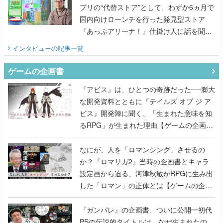
プリの“代替ストア”として、わずか6ヵ月で
国内向けローンチを行った発見型ストア
『あっぷアリーナ！』仕掛け人に話を聞い
てみた
インタビュー
の記事一覧
ゲームの企画書
『アビス』は、ひとつの奇跡だった──膨大
な開発資料とともに『テイルズ オブ ジ ア
ビス』開発陣に聞く、「生まれた意味を知
るRPG」が生まれた理由【ゲームの企画
書】
なにが、人を「ロマンシング」させるの
か？『ロマサガ2』当時の企画書とキャラ
設定画から迫る、河津秋敏がRPGに生み出
した「ロマン」の正体とは【ゲームの企画
書】
『ガンパレ』の企画書、ついに公開━初代
PSの伝説的タイトルは、なぜ生まれたの