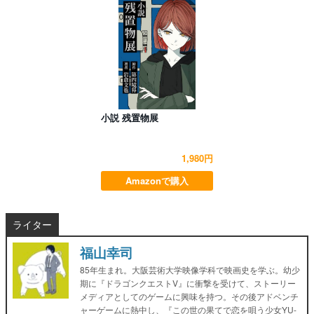
小説 残置物展
1,980円
Amazonで購入
ライター
福山幸司
85年生まれ。大阪芸術大学映像学科で映画史を学ぶ。幼少
期に『ドラゴンクエストV』に衝撃を受けて、ストーリー
メディアとしてのゲームに興味を持つ。その後アドベンチ
ャーゲームに熱中し、『この世の果てで恋を唄う少女YU-