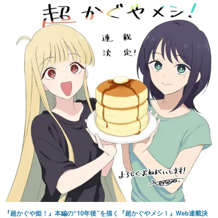
『超かぐや姫！』本編の“10年後”を描く『超かぐやメシ！』Web連載決