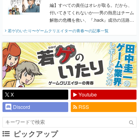
編】すべての責任はオレが取る。だから、
付いてきてくれないか──男の熱意はチーム
解散の危機を救い、『.hack』成功の活路を
開く。業界の快男児・松山 洋に流れる血は
若ゲのいたり〜ゲームクリエイターの青春〜
の記事一覧
『少年ジャンプ』色だった【若ゲのいた
り】
X
Youtube
Discord
RSS
ピックアップ