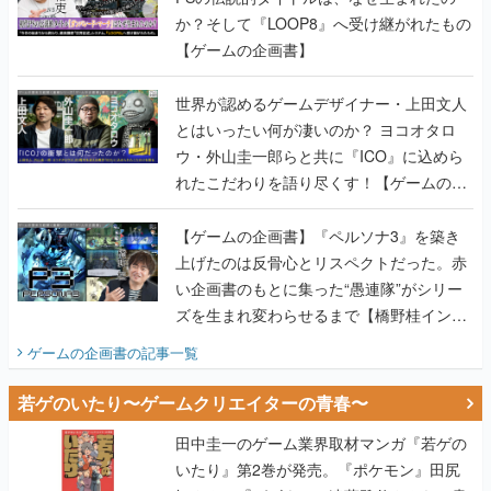
か？そして『LOOP8』へ受け継がれたもの
【ゲームの企画書】
世界が認めるゲームデザイナー・上田文人
とはいったい何が凄いのか？ ヨコオタロ
ウ・外山圭一郎らと共に『ICO』に込めら
れたこだわりを語り尽くす！【ゲームの企
画書】
【ゲームの企画書】『ペルソナ3』を築き
上げたのは反骨心とリスペクトだった。赤
い企画書のもとに集った“愚連隊”がシリー
ズを生まれ変わらせるまで【橋野桂インタ
ビュー】
ゲームの企画書
の記事一覧
若ゲのいたり〜ゲームクリエイターの青春〜
田中圭一のゲーム業界取材マンガ『若ゲの
いたり』第2巻が発売。『ポケモン』田尻