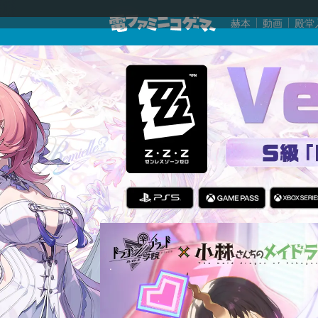
赫本
動画
殿堂