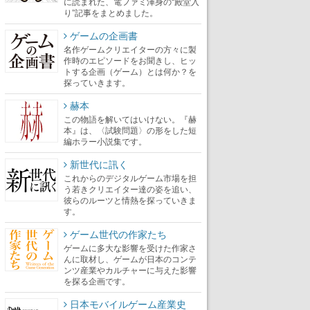
に読まれた、電ファミ渾身の“殿堂入
り”記事をまとめました。
ゲームの企画書
名作ゲームクリエイターの方々に製
作時のエピソードをお聞きし、ヒッ
トする企画（ゲーム）とは何か？を
探っていきます。
赫本
この物語を解いてはいけない。『赫
本』は、〈試験問題〉の形をした短
編ホラー小説集です。
新世代に訊く
これからのデジタルゲーム市場を担
う若きクリエイター達の姿を追い、
彼らのルーツと情熱を探っていきま
す。
ゲーム世代の作家たち
ゲームに多大な影響を受けた作家さ
んに取材し、ゲームが日本のコンテ
ンツ産業やカルチャーに与えた影響
を探る企画です。
日本モバイルゲーム産業史