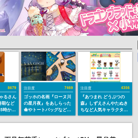
8679
7469
4356
注目度
注目度
ちゃるさん
ゴッホの名画『ローヌ川
『あつまれ どうぶつの
時期など
の星月夜』をあしらった
森』しずえさんやたぬき
15時から
傘やトートバッグなどが
ちなど人気キャラクター
登場。8月7日21時より2
のフロッキードールが9
日間限定で予約販売
月に発売開始。「とたけ
け」や「ちゃちゃまる」
も