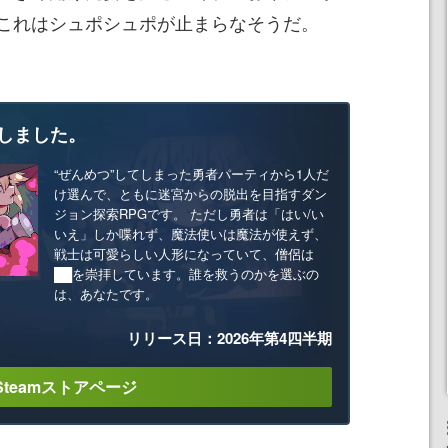
これはシュポシュポが止まらなそうだ。
しました。
“ぜんめつ”してしまった勇者パーティから1人だ
け選んで、ともに迷宮からの脱出を目指すダン
ジョン探索RPGです。 ただし勇者は「はい/い
いえ」しか喋れず、魔法使いは魔法が使えず、
戦士は可愛らしい人形になっていて、僧侶は
██を崇拝しています。誰を救うのかを選ぶの
は、あなたです。
リリース日：2026年第4四半期
Steamストアページ