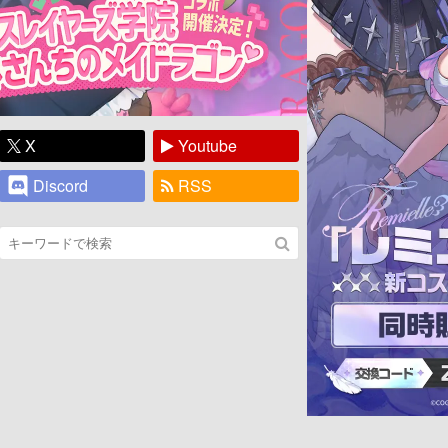
X
Youtube
Discord
RSS