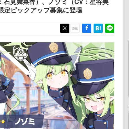
：石見舞菜香）、ノゾミ（CV：星谷美
り限定ピックアップ募集に登場
反応