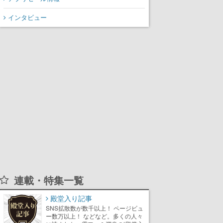
インタビュー
連載・特集一覧
殿堂入り記事
SNS拡散数が数千以上！ ページビュ
ー数万以上！ などなど。多くの人々