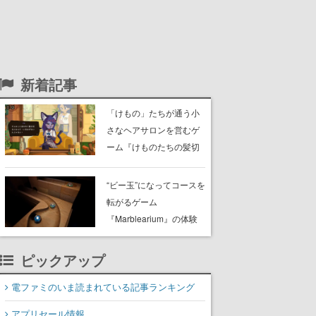
新着記事
「けもの」たちが通う小
さなヘアサロンを営むゲ
ーム『けものたちの髪切
り屋』体験版が配信開
始。悩みを持ったお客様
“ビー玉”になってコースを
と会話を交わし“本当に望
転がるゲーム
んでる髪型”を見つけ出す
『Marblearium』の体験
版がSteamで本日8月7日
より配信。Lo-Fiビートに
ピックアップ
乗って奇妙な空間を探検
電ファミのいま読まれている記事ランキング
アプリセール情報