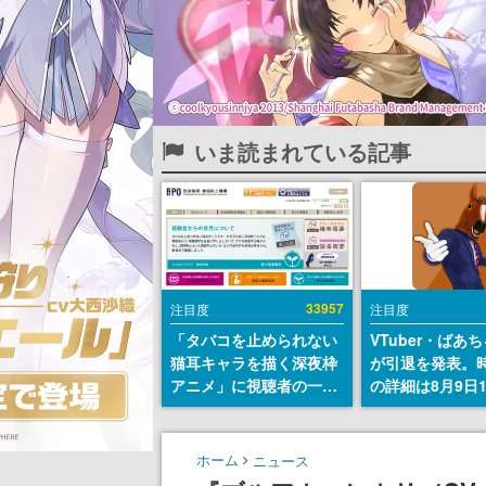
いま読まれている記事
33957
注目度
注目度
「タバコを止められない
VTuber・ばあ
猫耳キャラを描く深夜枠
が引退を発表。
アニメ」に視聴者の一部
の詳細は8月9日
から批判意見。違法薬物
の配信で説明
の使用と思しき描写も含
めて、BPOが議論を交わ
ホーム
ニュース
す