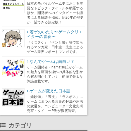
日本のモバイルゲーム史における主
要なトピック・タイトルを網羅する
ほか、開発者へのインタビューや識
者による解説を掲載。約20年の歴史
が一望できる決定版！
若ゲのいたり〜ゲームクリエ
イターの青春〜
『うつヌケ』『ペンと箸』等で知ら
れるマンガ家・田中圭一先生による
ゲーム業界レポートマンガです。
なんでゲームは面白い？
ゲーム開発者・hamatsu氏がゲーム
の魅力を画面や操作の具体的な形か
ら解き明かしていく、硬派で骨太な
評論連載です。
ゲームが変えた日本語
「経験値」「裏技」「ラスボス」…
ゲームにまつわる言葉の起源や用法
の変遷を、コンピューター文化史研
究家・タイニーP氏が徹底調査。
カテゴリ