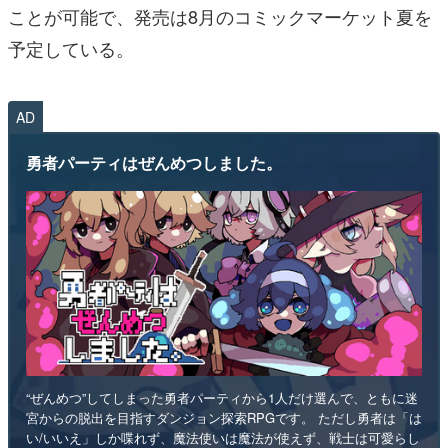
ことが可能で、発売は8月のコミックマーケット夏を
予定している。
AD
勇者パーティはぜんめつしました。
“ぜんめつ”してしまった勇者パーティから1人だけ選んで、ともに迷
宮からの脱出を目指すダンジョン探索RPGです。 ただし勇者は「は
い/いいえ」しか喋れず、魔法使いは魔法が使えず、戦士は可愛らし