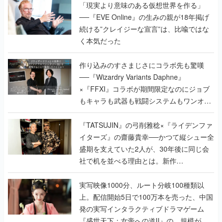
「現実より意味のある仮想世界を作る」
──『EVE Online』の生みの親が18年掲げ
続ける”クレイジーな宣言”は、比喩ではな
く本気だった
作り込みのすさまじさにコラボ先も驚嘆
──『Wizardry Variants Daphne』
×『FFXI』コラボが期間限定なのにジョブ
もキャラも武器も戦闘システムもワンオフ
で作り込まれた理由を両ディレクターに聞
く
『TATSUJIN』の弓削雅稔×『ライデンファ
イターズ』の齋藤貴幸──かつて縦シュー全
盛期を支えていた2人が、30年後に同じ会
社で机を並べる理由とは。新作
『TATSUJIN EXTREME』で初タッグを組
んだレジェンド2人に訊く開発秘話
実写映像1000分、ルート分岐100種類以
上。配信開始5日で100万本を売った、中国
発の実写インタラクティブドラマゲーム
『盛世天下：女帝への道II』の、規模が違