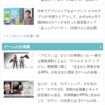
うこだわりをプロデューサーに聞いた
半年でアプリストアをオープン？ スマホア
プリの“代替ストア”として、わずか6ヵ月で
国内向けローンチを行った発見型ストア
『あっぷアリーナ！』仕掛け人に話を聞い
てみた
インタビュー
の記事一覧
ゲームの企画書
『アビス』は、ひとつの奇跡だった──膨大
な開発資料とともに『テイルズ オブ ジ ア
ビス』開発陣に聞く、「生まれた意味を知
るRPG」が生まれた理由【ゲームの企画
書】
なにが、人を「ロマンシング」させるの
か？『ロマサガ2』当時の企画書とキャラ
設定画から迫る、河津秋敏がRPGに生み出
した「ロマン」の正体とは【ゲームの企画