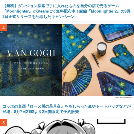
【無料】ダンジョン探索で手に入れたものを自分の店で売るゲーム
『Moonlighter』がSteamにて無料配布中！続編『Moonlighter 2』の9月
2日正式リリースを記念したキャンペーン
4
ゴッホの名画『ローヌ川の星月夜』をあしらった傘やトートバッグなどが
登場。8月7日21時より2日間限定で予約販売
5