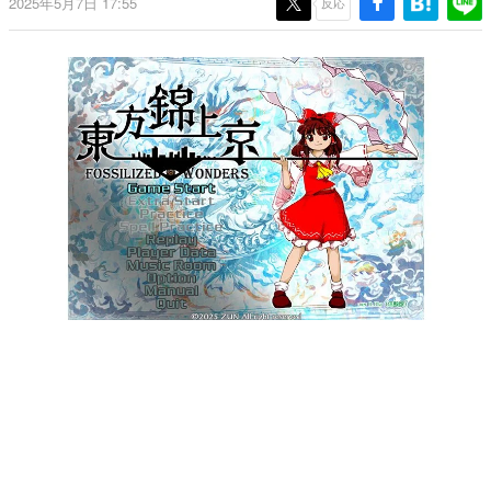
2025年5月7日 17:55
反応
日本のコンテンツ産業やカルチャーに与えた影響を探る企
画です。
日本モバイルゲーム産業史
日本のモバイルゲーム史における主要なトピック・タイト
ルを網羅するほか、開発者へのインタビューや識者による
解説を掲載。約20年の歴史が一望できる決定版！
若ゲのいたり〜ゲームクリエイターの青春〜
『うつヌケ』『ペンと箸』等で知られるマンガ家・田中圭
一先生によるゲーム業界レポートマンガです。
なんでゲームは面白い？
ゲーム開発者・hamatsu氏がゲームの魅力を画面や操作の
具体的な形から解き明かしていく、硬派で骨太な評論連載
です。
ゲームが変えた日本語
「経験値」「裏技」「ラスボス」… ゲームにまつわる言葉
の起源や用法の変遷を、コンピューター文化史研究家・タ
イニーP氏が徹底調査。
カテゴリ
特集記事