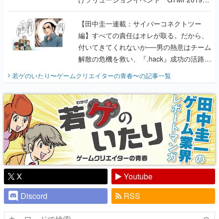
に行って、より理解を深めよう【PR】
【田中圭一連載：サイバーコネクトツー
編】すべての責任はオレが取る。だから、
付いてきてくれないか──男の熱意はチーム
解散の危機を救い、『.hack』成功の活路を
開く。業界の快男児・松山 洋に流れる血は
若ゲのいたり〜ゲームクリエイターの青春〜
の記事一覧
『少年ジャンプ』色だった【若ゲのいた
り】
X
Youtube
Discord
RSS