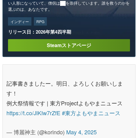
い人形になっていて、僧侶は██を崇拝しています。誰を救うのかを
選ぶのは、あなたです。
インディー
RPG
リリース日：2026年第4四半期
Steamストアページ
記事書きましたー。明日、よろしくお願いしま
す！
例大祭情報です | 東方Projectよもやまニュース
https://t.co/JlKIw7rZfE
#東方よもやまニュース
— 博麗神主 (@korindo)
May 4, 2025