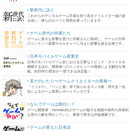
新世代に訊く
これからのデジタルゲーム市場を担う若きクリエイター達の姿
を追い、彼らのルーツと情熱を探っていきます。
ゲーム世代の作家たち
ゲームに多大な影響を受けた作家さんに取材し、ゲームが日本
のコンテンツ産業やカルチャーに与えた影響を探る企画です。
日本モバイルゲーム産業史
日本のモバイルゲーム史における主要なトピック・タイトルを
網羅するほか、開発者へのインタビューや識者による解説を掲
載。約20年の歴史が一望できる決定版！
若ゲのいたり〜ゲームクリエイターの青春〜
『うつヌケ』『ペンと箸』等で知られるマンガ家・田中圭一先
生によるゲーム業界レポートマンガです。
なんでゲームは面白い？
ゲーム開発者・hamatsu氏がゲームの魅力を画面や操作の具体的
な形から解き明かしていく、硬派で骨太な評論連載です。
ゲームが変えた日本語