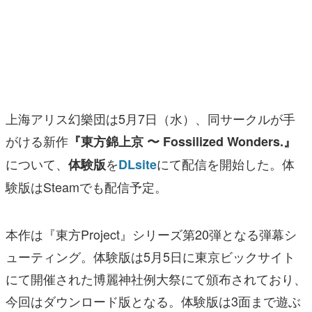
マンガ
女性向け
アプリレビュー
その他
上海アリス幻樂団は5月7日（水）、同サークルが手
がける新作
『東方錦上京 〜 Fossilized Wonders.』
電ファミニコゲーマーとは？
について、
を
にて配信を開始した。体
体験版
DLsite
運営：株式会社マレ
験版はSteamでも配信予定。
本作は『東方Project』シリーズ第20弾となる弾幕シ
ューティング。体験版は5月5日に東京ビックサイト
にて開催された博麗神社例大祭にて頒布されており、
今回はダウンロード版となる。体験版は3面まで遊ぶ