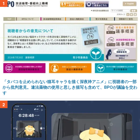
1
「タバコを止められない猫耳キャラを描く深夜枠アニメ」に視聴者の一部
から批判意見。違法薬物の使用と思しき描写も含めて、BPOが議論を交わ
す
2