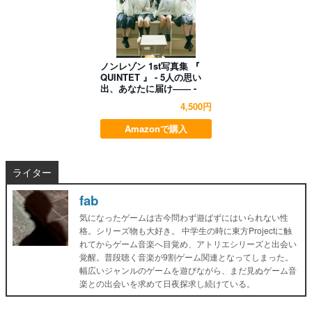
ノンレゾン 1st写真集 『
QUINTET 』 - 5人の思い
出、あなたに届け―― -
4,500円
Amazonで購入
ライター
fab
気になったゲームは古今問わず遊ばずにはいられない性
格。シリーズ物も大好き。 中学生の時に東方Projectに触
れてからゲーム音楽へ目覚め、アトリエシリーズと出会い
覚醒。普段聴く音楽が9割ゲーム関連となってしまった。
幅広いジャンルのゲームを遊びながら、まだ見ぬゲーム音
楽との出会いを求めて日夜探求し続けている。