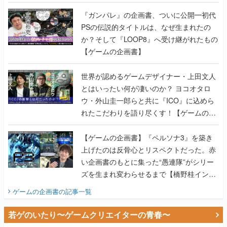
書】
『ガンパレ』の企画書、ついに公開━初代
PSの伝説的タイトルは、なぜ生まれたの
か？そして『LOOP8』へ受け継がれたもの
【ゲームの企画書】
世界が認めるゲームデザイナー・上田文人
とはいったい何が凄いのか？ ヨコオタロ
ウ・外山圭一郎らと共に『ICO』に込めら
れたこだわりを語り尽くす！【ゲームの企
画書】
【ゲームの企画書】『ペルソナ3』を築き
上げたのは反骨心とリスペクトだった。赤
い企画書のもとに集った“愚連隊”がシリー
ズを生まれ変わらせるまで【橋野桂インタ
ビュー】
ゲームの企画書
の記事一覧
若ゲのいたり〜ゲームクリエイターの青春〜