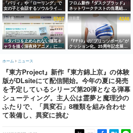
「パリィ」や「ローリング」で
フロム新作『ダスクブラッド』
女の子と会話するソウルライク
ネットワークテストの当選結果
インタビュー
恋愛ゲーム『小早川さんはソウ
が8月7日22時に発表。応募サイ
注目度
5357
注目度
4246
ルライク』無料公開。返事に失
トのマイページから確認可能、
連載・特集一覧
敗すると「YOU DIED」
テスト実施は8月21日～24日
殿堂入り記事
SNS拡散数が数千以上！ ページビュー数万以上！ などな
「タバコを止められない猫耳キ
『FF10』の“ブリッツボール”が
ど。多くの人々に読まれた、電ファミ渾身の“殿堂入り”記
ャラを描く深夜枠アニメ」に視
クッション化。25周年記念展
事をまとめました。
聴者の一部から批判意見。違法
「FINAL FANTASY X
薬物の使用と思しき描写も含め
MUSEUM-幻光の記憶-」のグッ
ゲームの企画書
ホーム
ニュース
て、BPOが議論を交わす
ズ情報が一部公開
名作ゲームクリエイターの方々に製作時のエピソードをお
聞きし、ヒットする企画（ゲーム）とは何か？を探ってい
『東方Project』新作『東方錦上京』の体験
きます。
版がDLsiteにて配信開始。今年の夏に発売
赫本
この物語を解いてはいけない。『赫本』は、〈試験問題〉
を予定しているシリーズ第20弾となる弾幕
の形をした短編ホラー小説集です。
シューティング。主人公は霊夢と魔理沙の
ふたりで、「異変石」8種類を組み合わせ
新世代に訊く
これからのデジタルゲーム市場を担う若きクリエイター達
て装備し、異変に挑む
の姿を追い、彼らのルーツと情熱を探っていきます。
ゲーム世代の作家たち
ゲームに多大な影響を受けた作家さんに取材し、ゲームが