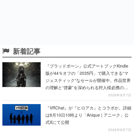
新着記事
『ブラッドボーン』公式アートブックKindle
版が44％オフの「2035円」で購入できる“マ
ジェスティック”なセールが開催中。作品世界
の理解と“啓蒙”を深められる狩人様必携の一
冊
2026年8月7日
『VRChat』が『ヒロアカ』とコラボか。詳細
は8月10日10時より「Anique | アニーク」公
式Xにて公開
2026年8月7日