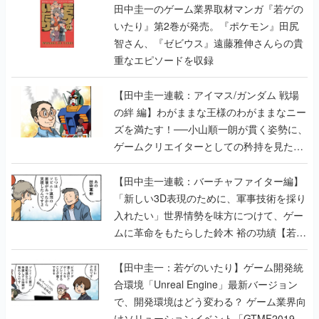
田中圭一のゲーム業界取材マンガ『若ゲの
いたり』第2巻が発売。『ポケモン』田尻
智さん、『ゼビウス』遠藤雅伸さんらの貴
重なエピソードを収録
【田中圭一連載：アイマス/ガンダム 戦場
の絆 編】わがままな王様のわがままなニー
ズを満たす！──小山順一朗が貫く姿勢に、
ゲームクリエイターとしての矜持を見た
【若ゲのいたり最終回】
【田中圭一連載：バーチャファイター編】
「新しい3D表現のために、軍事技術を採り
入れたい」世界情勢を味方につけて、ゲー
ムに革命をもたらした鈴木 裕の功績【若ゲ
のいたり】
【田中圭一：若ゲのいたり】ゲーム開発統
合環境「Unreal Engine」最新バージョン
で、開発環境はどう変わる？ ゲーム業界向
けソリューションイベント「GTMF2019」