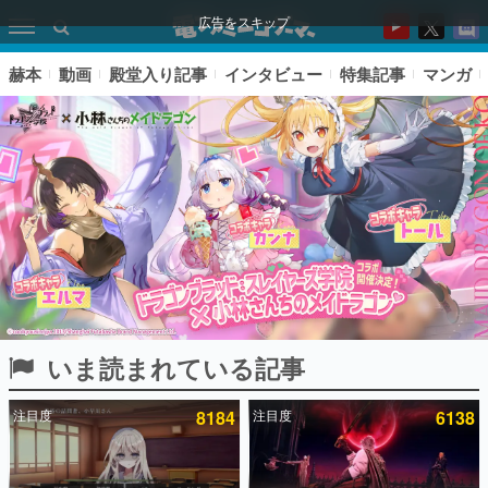
広告をスキップ
赫本
動画
殿堂入り記事
インタビュー
特集記事
マンガ
いま読まれている記事
ピックアップ
注目度
8184
注目度
6138
電ファミのいま読まれている記事ランキング
アプリセール情報