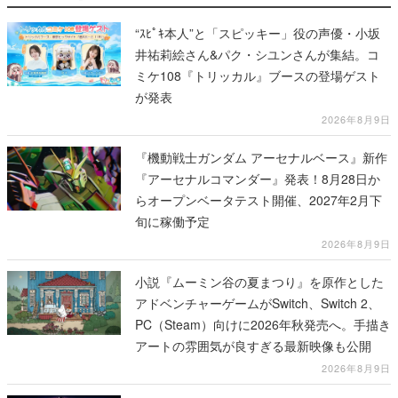
“ｽﾋﾟｷ本人”と「スピッキー」役の声優・小坂
井祐莉絵さん&パク・シユンさんが集結。コ
ミケ108『トリッカル』ブースの登場ゲスト
が発表
2026年8月9日
『機動戦士ガンダム アーセナルベース』新作
『アーセナルコマンダー』発表！8月28日か
らオープンベータテスト開催、2027年2月下
旬に稼働予定
2026年8月9日
小説『ムーミン谷の夏まつり』を原作とした
アドベンチャーゲームがSwitch、Switch 2、
PC（Steam）向けに2026年秋発売へ。手描き
アートの雰囲気が良すぎる最新映像も公開
2026年8月9日