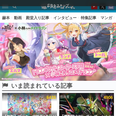
広告をスキップ
赫本
動画
殿堂入り記事
インタビュー
特集記事
マンガ
いま読まれている記事
ピックアップ
注目度
6435
注目度
4906
電ファミのいま読まれている記事ランキング
アプリセール情報