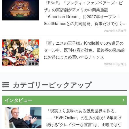
『FNaF』「フレディ・ファズベアーズ・ピ
ザ」の実店舗がアメリカの商業施設
「American Dream」に2027年オープン！
ScottGamesとの共同開発、食事だけでなくス
テージショーや没入型のホラー体験も楽しめ
2026年8月9日
る
『新テニスの王子様』Kindle版が50%還元の
セール中。既刊47巻が対象、最終巻の発売前
にお得にまとめ買いするチャンス
2026年8月9日
カテゴリーピックアップ
インタビュー
「現実より意味のある仮想世界を作る」
──『EVE Online』の生みの親が18年掲げ
続ける”クレイジーな宣言”は、比喩ではな