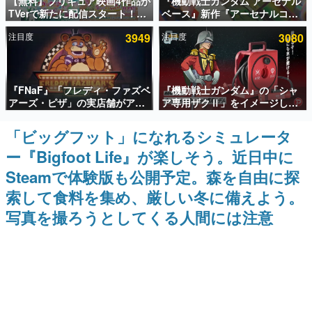
【無料】プリキュア映画4作品が
『機動戦士ガンダム アーセナル
TVerで新たに配信スタート！な
ベース』新作『アーセナルコマ
インタビュー
んと2018年～2024年の映画ほぼ
ンダー』発表！8月28日からオ
注目度
3949
注目度
3080
すべてが見放題に、ぶっちゃけ
ープンベータテスト開催、2027
連載・特集一覧
ありえないラインナップ
年2月下旬に稼働予定
殿堂入り記事
『FNaF』「フレディ・ファズベ
『機動戦士ガンダム』の「シャ
SNS拡散数が数千以上！ ページビュー数万以上！ などな
ど。多くの人々に読まれた、電ファミ渾身の“殿堂入り”記
アーズ・ピザ」の実店舗がアメ
ア専用ザクⅡ」をイメージした
事をまとめました。
リカの商業施設「American
散水ホースリールが予約開始。
Dream」に2027年オープン！
本体にはシャアのパーソナルマ
「ビッグフット」になれるシミュレータ
ゲームの企画書
ScottGamesとの共同開発、食
ークやジオン公国軍のエンブレ
名作ゲームクリエイターの方々に製作時のエピソードをお
ー『Bigfoot Life』が楽しそう。近日中に
事だけでなくステージショーや
ム、型式番号などを配置
聞きし、ヒットする企画（ゲーム）とは何か？を探ってい
没入型のホラー体験も楽しめる
きます。
Steamで体験版も公開予定。森を自由に探
赫本
索して食料を集め、厳しい冬に備えよう。
この物語を解いてはいけない。『赫本』は、〈試験問題〉
写真を撮ろうとしてくる人間には注意
の形をした短編ホラー小説集です。
新世代に訊く
これからのデジタルゲーム市場を担う若きクリエイター達
の姿を追い、彼らのルーツと情熱を探っていきます。
ゲーム世代の作家たち
ゲームに多大な影響を受けた作家さんに取材し、ゲームが