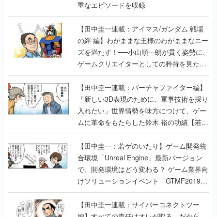
重なエピソードを収録
【田中圭一連載：アイマス/ガンダム 戦場
の絆 編】わがままな王様のわがままなニー
ズを満たす！──小山順一朗が貫く姿勢に、
ゲームクリエイターとしての矜持を見た
【若ゲのいたり最終回】
【田中圭一連載：バーチャファイター編】
「新しい3D表現のために、軍事技術を採り
入れたい」世界情勢を味方につけて、ゲー
ムに革命をもたらした鈴木 裕の功績【若ゲ
のいたり】
【田中圭一：若ゲのいたり】ゲーム開発統
合環境「Unreal Engine」最新バージョン
で、開発環境はどう変わる？ ゲーム業界向
けソリューションイベント「GTMF2019」
に行って、より理解を深めよう【PR】
【田中圭一連載：サイバーコネクトツー
編】すべての責任はオレが取る。だから、