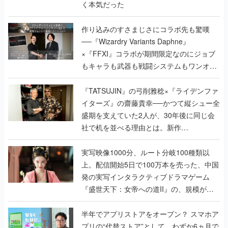
く本気だった
作り込みのすさまじさにコラボ先も驚嘆
──『Wizardry Variants Daphne』
×『FFXI』コラボが期間限定なのにジョブ
もキャラも武器も戦闘システムもワンオフ
で作り込まれた理由を両ディレクターに聞
く
『TATSUJIN』の弓削雅稔×『ライデンファ
イターズ』の齋藤貴幸──かつて縦シュー全
盛期を支えていた2人が、30年後に同じ会
社で机を並べる理由とは。新作
『TATSUJIN EXTREME』で初タッグを組
んだレジェンド2人に訊く開発秘話
実写映像1000分、ルート分岐100種類以
上。配信開始5日で100万本を売った、中国
発の実写インタラクティブドラマゲーム
『盛世天下：女帝への道II』の、規模が違
うこだわりをプロデューサーに聞いた
半年でアプリストアをオープン？ スマホア
プリの“代替ストア”として、わずか6ヵ月で