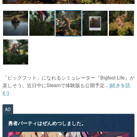
マンガ
女性向け
アプリレビュー
その他
電ファミニコゲーマーとは？
運営：株式会社マレ
「ビッグフット」になれるシミュレーター『Bigfoot Life』が
楽しそう。近日中にSteamで体験版も公開予定...
[続きを読
む]
AD
勇者パーティはぜんめつしました。