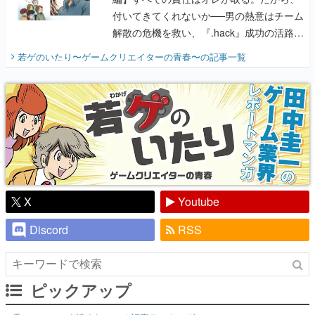
付いてきてくれないか──男の熱意はチーム
解散の危機を救い、『.hack』成功の活路を
開く。業界の快男児・松山 洋に流れる血は
若ゲのいたり〜ゲームクリエイターの青春〜
の記事一覧
『少年ジャンプ』色だった【若ゲのいた
り】
X
Youtube
Discord
RSS
ピックアップ