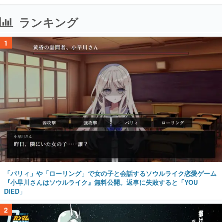
ランキング
1
「パリィ」や「ローリング」で女の子と会話するソウルライク恋愛ゲーム
『小早川さんはソウルライク』無料公開。返事に失敗すると「YOU
DIED」
2