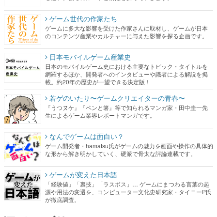
ゲーム世代の作家たち
ゲームに多大な影響を受けた作家さんに取材し、ゲームが日本
のコンテンツ産業やカルチャーに与えた影響を探る企画です。
日本モバイルゲーム産業史
日本のモバイルゲーム史における主要なトピック・タイトルを
網羅するほか、開発者へのインタビューや識者による解説を掲
載。約20年の歴史が一望できる決定版！
若ゲのいたり〜ゲームクリエイターの青春〜
『うつヌケ』『ペンと箸』等で知られるマンガ家・田中圭一先
生によるゲーム業界レポートマンガです。
なんでゲームは面白い？
ゲーム開発者・hamatsu氏がゲームの魅力を画面や操作の具体的
な形から解き明かしていく、硬派で骨太な評論連載です。
ゲームが変えた日本語
「経験値」「裏技」「ラスボス」… ゲームにまつわる言葉の起
源や用法の変遷を、コンピューター文化史研究家・タイニーP氏
が徹底調査。