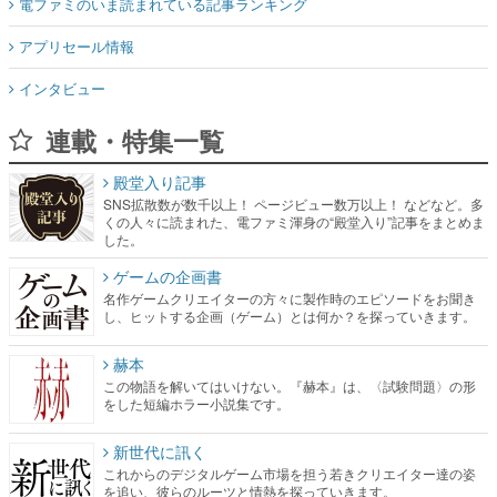
電ファミのいま読まれている記事ランキング
アプリセール情報
インタビュー
連載・特集一覧
殿堂入り記事
SNS拡散数が数千以上！ ページビュー数万以上！ などなど。多
くの人々に読まれた、電ファミ渾身の“殿堂入り”記事をまとめま
した。
ゲームの企画書
名作ゲームクリエイターの方々に製作時のエピソードをお聞き
し、ヒットする企画（ゲーム）とは何か？を探っていきます。
赫本
この物語を解いてはいけない。『赫本』は、〈試験問題〉の形
をした短編ホラー小説集です。
新世代に訊く
これからのデジタルゲーム市場を担う若きクリエイター達の姿
を追い、彼らのルーツと情熱を探っていきます。