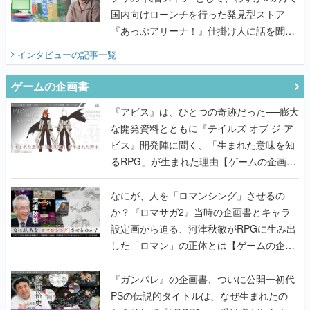
国内向けローンチを行った発見型ストア
『あっぷアリーナ！』仕掛け人に話を聞い
てみた
インタビュー
の記事一覧
ゲームの企画書
『アビス』は、ひとつの奇跡だった──膨大
な開発資料とともに『テイルズ オブ ジ ア
ビス』開発陣に聞く、「生まれた意味を知
るRPG」が生まれた理由【ゲームの企画
書】
なにが、人を「ロマンシング」させるの
か？『ロマサガ2』当時の企画書とキャラ
設定画から迫る、河津秋敏がRPGに生み出
した「ロマン」の正体とは【ゲームの企画
書】
『ガンパレ』の企画書、ついに公開━初代
PSの伝説的タイトルは、なぜ生まれたの