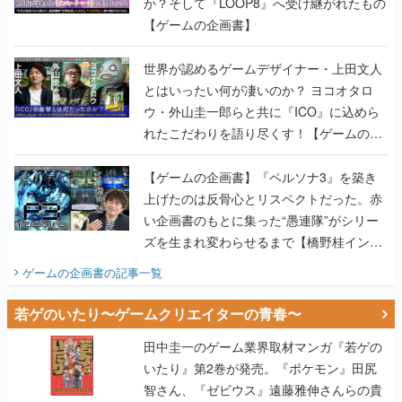
か？そして『LOOP8』へ受け継がれたもの
【ゲームの企画書】
世界が認めるゲームデザイナー・上田文人
とはいったい何が凄いのか？ ヨコオタロ
ウ・外山圭一郎らと共に『ICO』に込めら
れたこだわりを語り尽くす！【ゲームの企
画書】
【ゲームの企画書】『ペルソナ3』を築き
上げたのは反骨心とリスペクトだった。赤
い企画書のもとに集った“愚連隊”がシリー
ズを生まれ変わらせるまで【橋野桂インタ
ビュー】
ゲームの企画書
の記事一覧
若ゲのいたり〜ゲームクリエイターの青春〜
田中圭一のゲーム業界取材マンガ『若ゲの
いたり』第2巻が発売。『ポケモン』田尻
智さん、『ゼビウス』遠藤雅伸さんらの貴