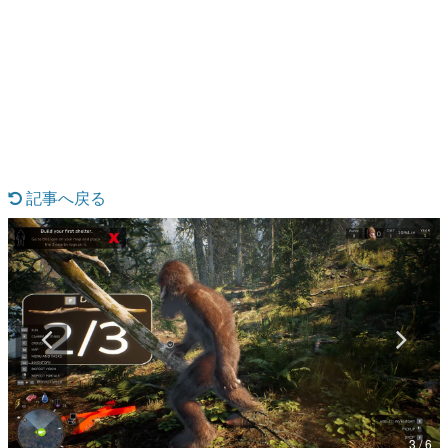
日本のコンテンツ産業やカルチャーに与えた影響を探る企
画です。
日本モバイルゲーム産業史
日本のモバイルゲーム史における主要なトピック・タイト
ルを網羅するほか、開発者へのインタビューや識者による
解説を掲載。約20年の歴史が一望できる決定版！
若ゲのいたり〜ゲームクリエイターの青春〜
『うつヌケ』『ペンと箸』等で知られるマンガ家・田中圭
一先生によるゲーム業界レポートマンガです。
記事へ戻る
なんでゲームは面白い？
ゲーム開発者・hamatsu氏がゲームの魅力を画面や操作の
具体的な形から解き明かしていく、硬派で骨太な評論連載
です。
ゲームが変えた日本語
「経験値」「裏技」「ラスボス」… ゲームにまつわる言葉
の起源や用法の変遷を、コンピューター文化史研究家・タ
イニーP氏が徹底調査。
カテゴリ
3 / 6
特集記事