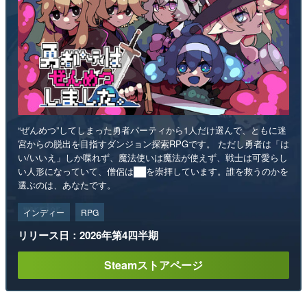
“ぜんめつ”してしまった勇者パーティから1人だけ選んで、ともに迷
宮からの脱出を目指すダンジョン探索RPGです。 ただし勇者は「は
い/いいえ」しか喋れず、魔法使いは魔法が使えず、戦士は可愛らし
い人形になっていて、僧侶は██を崇拝しています。誰を救うのかを
選ぶのは、あなたです。
インディー
RPG
リリース日：2026年第4四半期
Steamストアページ