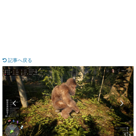
日本のコンテンツ産業やカルチャーに与えた影響を探る企
画です。
日本モバイルゲーム産業史
日本のモバイルゲーム史における主要なトピック・タイト
ルを網羅するほか、開発者へのインタビューや識者による
解説を掲載。約20年の歴史が一望できる決定版！
若ゲのいたり〜ゲームクリエイターの青春〜
『うつヌケ』『ペンと箸』等で知られるマンガ家・田中圭
一先生によるゲーム業界レポートマンガです。
記事へ戻る
なんでゲームは面白い？
ゲーム開発者・hamatsu氏がゲームの魅力を画面や操作の
具体的な形から解き明かしていく、硬派で骨太な評論連載
です。
ゲームが変えた日本語
「経験値」「裏技」「ラスボス」… ゲームにまつわる言葉
の起源や用法の変遷を、コンピューター文化史研究家・タ
イニーP氏が徹底調査。
カテゴリ
5 / 6
特集記事