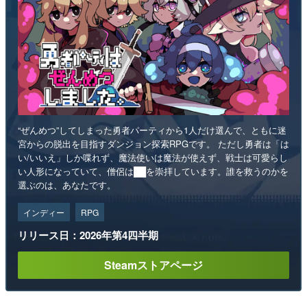
“ぜんめつ”してしまった勇者パーティから1人だけ選んで、ともに迷
宮からの脱出を目指すダンジョン探索RPGです。 ただし勇者は「は
い/いいえ」しか喋れず、魔法使いは魔法が使えず、戦士は可愛らし
い人形になっていて、僧侶は██を崇拝しています。誰を救うのかを
選ぶのは、あなたです。
インディー
RPG
リリース日：2026年第4四半期
Steamストアページ