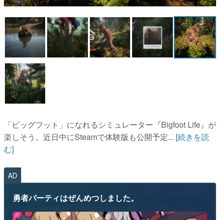
マンガ
女性向け
アプリレビュー
その他
電ファミニコゲーマーとは？
運営：株式会社マレ
「ビッグフット」になれるシミュレーター『Bigfoot Life』が
楽しそう。近日中にSteamで体験版も公開予定...
[続きを読
む]
AD
勇者パーティはぜんめつしました。