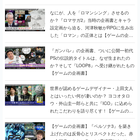
書】
なにが、人を「ロマンシング」させるの
か？『ロマサガ2』当時の企画書とキャラ
設定画から迫る、河津秋敏がRPGに生み出
した「ロマン」の正体とは【ゲームの企画
書】
『ガンパレ』の企画書、ついに公開━初代
PSの伝説的タイトルは、なぜ生まれたの
か？そして『LOOP8』へ受け継がれたもの
【ゲームの企画書】
世界が認めるゲームデザイナー・上田文人
とはいったい何が凄いのか？ ヨコオタロ
ウ・外山圭一郎らと共に『ICO』に込めら
れたこだわりを語り尽くす！【ゲームの企
画書】
【ゲームの企画書】『ペルソナ3』を築き
上げたのは反骨心とリスペクトだった。赤