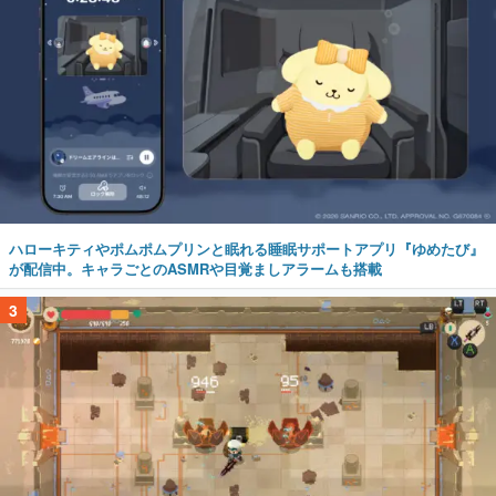
ハローキティやポムポムプリンと眠れる睡眠サポートアプリ『ゆめたび』
が配信中。キャラごとのASMRや目覚ましアラームも搭載
3