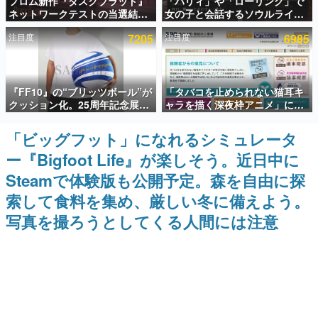
フロム新作『ダスクブラッド』
「パリィ」や「ローリング」で
ネットワークテストの当選結果
女の子と会話するソウルライク
インタビュー
が8月7日22時に発表。応募サイ
恋愛ゲーム『小早川さんはソウ
注目度
7205
注目度
6985
トのマイページから確認可能、
ルライク』無料公開。返事に失
連載・特集一覧
テスト実施は8月21日～24日
敗すると「YOU DIED」
殿堂入り記事
『FF10』の“ブリッツボール”が
「タバコを止められない猫耳キ
SNS拡散数が数千以上！ ページビュー数万以上！ などな
ど。多くの人々に読まれた、電ファミ渾身の“殿堂入り”記
クッション化。25周年記念展
ャラを描く深夜枠アニメ」に視
事をまとめました。
「FINAL FANTASY X
聴者の一部から批判意見。違法
MUSEUM-幻光の記憶-」のグッ
薬物の使用と思しき描写も含め
「ビッグフット」になれるシミュレータ
ゲームの企画書
ズ情報が一部公開
て、BPOが議論を交わす
名作ゲームクリエイターの方々に製作時のエピソードをお
ー『Bigfoot Life』が楽しそう。近日中に
聞きし、ヒットする企画（ゲーム）とは何か？を探ってい
きます。
Steamで体験版も公開予定。森を自由に探
赫本
索して食料を集め、厳しい冬に備えよう。
この物語を解いてはいけない。『赫本』は、〈試験問題〉
写真を撮ろうとしてくる人間には注意
の形をした短編ホラー小説集です。
新世代に訊く
これからのデジタルゲーム市場を担う若きクリエイター達
の姿を追い、彼らのルーツと情熱を探っていきます。
ゲーム世代の作家たち
ゲームに多大な影響を受けた作家さんに取材し、ゲームが