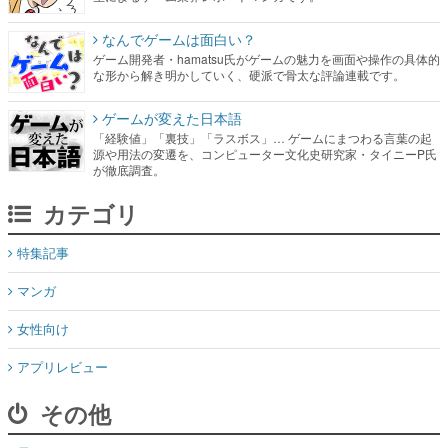
なんでゲームは面白い？
ゲーム開発者・hamatsu氏がゲームの魅力を画面や操作の具体的
な形から解き明かしていく、硬派で骨太な評論連載です。
ゲームが変えた日本語
「経験値」「裏技」「ラスボス」… ゲームにまつわる言葉の起
源や用法の変遷を、コンピューター文化史研究家・タイニーP氏
が徹底調査。
カテゴリ
特集記事
マンガ
女性向け
アプリレビュー
その他