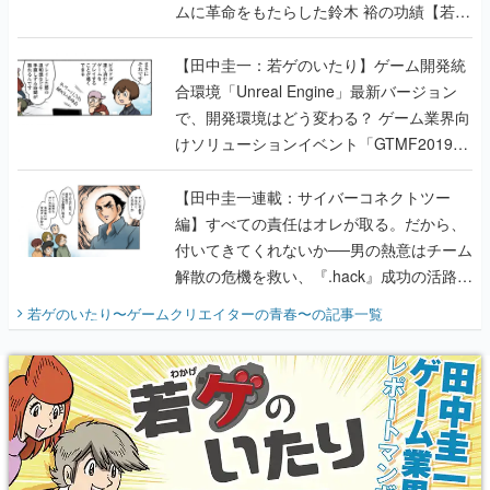
ムに革命をもたらした鈴木 裕の功績【若ゲ
のいたり】
【田中圭一：若ゲのいたり】ゲーム開発統
合環境「Unreal Engine」最新バージョン
で、開発環境はどう変わる？ ゲーム業界向
けソリューションイベント「GTMF2019」
に行って、より理解を深めよう【PR】
【田中圭一連載：サイバーコネクトツー
編】すべての責任はオレが取る。だから、
付いてきてくれないか──男の熱意はチーム
解散の危機を救い、『.hack』成功の活路を
開く。業界の快男児・松山 洋に流れる血は
若ゲのいたり〜ゲームクリエイターの青春〜
の記事一覧
『少年ジャンプ』色だった【若ゲのいた
り】