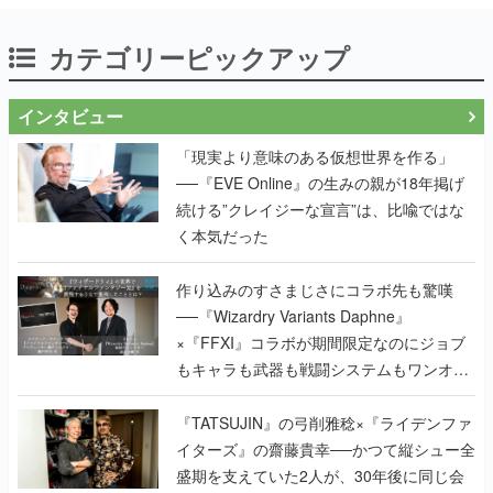
カテゴリーピックアップ
インタビュー
「現実より意味のある仮想世界を作る」
──『EVE Online』の生みの親が18年掲げ
続ける”クレイジーな宣言”は、比喩ではな
く本気だった
作り込みのすさまじさにコラボ先も驚嘆
──『Wizardry Variants Daphne』
×『FFXI』コラボが期間限定なのにジョブ
もキャラも武器も戦闘システムもワンオフ
で作り込まれた理由を両ディレクターに聞
く
『TATSUJIN』の弓削雅稔×『ライデンファ
イターズ』の齋藤貴幸──かつて縦シュー全
盛期を支えていた2人が、30年後に同じ会