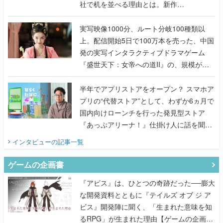
社で机を並べる理由とは。新作
『TATSUJIN EXTREME』で初タッグを組
んだレジェンド2人に訊く開発秘話
実写映像1000分、ルート分岐100種類以
上。配信開始5日で100万本を売った、中国
発の実写インタラクティブドラマゲーム
『盛世天下：女帝への道II』の、規模が違
うこだわりをプロデューサーに聞いた
半年でアプリストアをオープン？ スマホア
プリの“代替ストア”として、わずか6ヵ月で
国内向けローンチを行った発見型ストア
『あっぷアリーナ！』仕掛け人に話を聞い
てみた
インタビュー
の記事一覧
ゲームの企画書
『アビス』は、ひとつの奇跡だった──膨大
な開発資料とともに『テイルズ オブ ジ ア
ビス』開発陣に聞く、「生まれた意味を知
るRPG」が生まれた理由【ゲームの企画