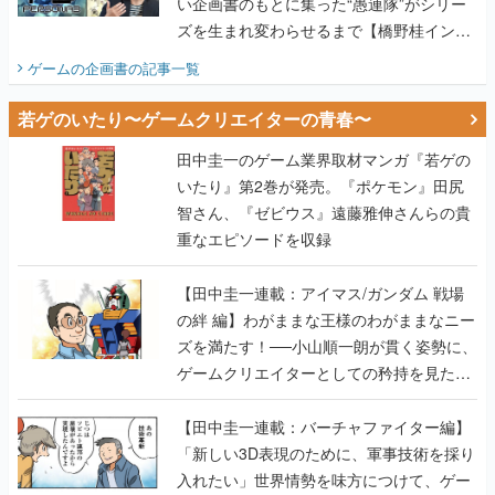
い企画書のもとに集った“愚連隊”がシリー
ズを生まれ変わらせるまで【橋野桂インタ
ビュー】
ゲームの企画書
の記事一覧
若ゲのいたり〜ゲームクリエイターの青春〜
田中圭一のゲーム業界取材マンガ『若ゲの
いたり』第2巻が発売。『ポケモン』田尻
智さん、『ゼビウス』遠藤雅伸さんらの貴
重なエピソードを収録
【田中圭一連載：アイマス/ガンダム 戦場
の絆 編】わがままな王様のわがままなニー
ズを満たす！──小山順一朗が貫く姿勢に、
ゲームクリエイターとしての矜持を見た
【若ゲのいたり最終回】
【田中圭一連載：バーチャファイター編】
「新しい3D表現のために、軍事技術を採り
入れたい」世界情勢を味方につけて、ゲー