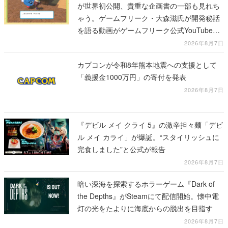
が世界初公開、貴重な企画書の一部も見れち
ゃう。ゲームフリーク・大森滋氏が開発秘話
を語る動画がゲームフリーク公式YouTubeで
公開中
2026年8月7日
カプコンが令和8年熊本地震への支援として
「義援金1000万円」の寄付を発表
2026年8月7日
『デビル メイ クライ 5』の激辛担々麺「デビ
ル メイ カライ」が爆誕。“スタイリッシュに
完食しました”と公式が報告
2026年8月7日
暗い深海を探索するホラーゲーム『Dark of
the Depths』がSteamにて配信開始。懐中電
灯の光をたよりに海底からの脱出を目指す
2026年8月7日