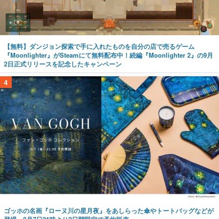
【無料】ダンジョン探索で手に入れたものを自分の店で売るゲーム
『Moonlighter』がSteamにて無料配布中！続編『Moonlighter 2』の9月
2日正式リリースを記念したキャンペーン
4
ゴッホの名画『ローヌ川の星月夜』をあしらった傘やトートバッグなどが