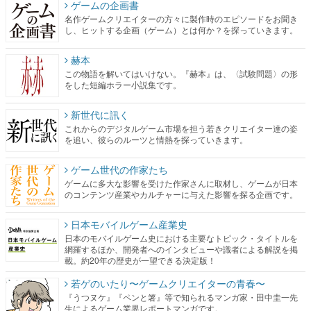
ゲームの企画書
名作ゲームクリエイターの方々に製作時のエピソードをお聞き
し、ヒットする企画（ゲーム）とは何か？を探っていきます。
赫本
この物語を解いてはいけない。『赫本』は、〈試験問題〉の形
をした短編ホラー小説集です。
新世代に訊く
これからのデジタルゲーム市場を担う若きクリエイター達の姿
を追い、彼らのルーツと情熱を探っていきます。
ゲーム世代の作家たち
ゲームに多大な影響を受けた作家さんに取材し、ゲームが日本
のコンテンツ産業やカルチャーに与えた影響を探る企画です。
日本モバイルゲーム産業史
日本のモバイルゲーム史における主要なトピック・タイトルを
網羅するほか、開発者へのインタビューや識者による解説を掲
載。約20年の歴史が一望できる決定版！
若ゲのいたり〜ゲームクリエイターの青春〜
『うつヌケ』『ペンと箸』等で知られるマンガ家・田中圭一先
生によるゲーム業界レポートマンガです。