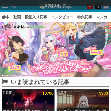
広告をスキップ
赫本
動画
殿堂入り記事
インタビュー
特集記事
マンガ
いま読まれている記事
ピックアップ
注目度
13706
注目度
9933
電ファミのいま読まれている記事ランキング
アプリセール情報