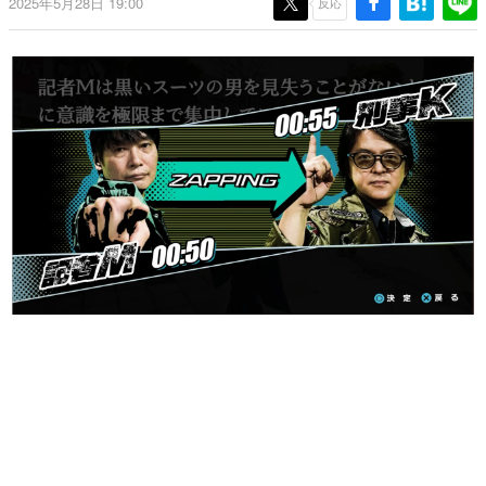
2025年5月28日 19:00
反応
日本のコンテンツ産業やカルチャーに与えた影響を探る企
画です。
日本モバイルゲーム産業史
日本のモバイルゲーム史における主要なトピック・タイト
ルを網羅するほか、開発者へのインタビューや識者による
解説を掲載。約20年の歴史が一望できる決定版！
若ゲのいたり〜ゲームクリエイターの青春〜
『うつヌケ』『ペンと箸』等で知られるマンガ家・田中圭
一先生によるゲーム業界レポートマンガです。
なんでゲームは面白い？
ゲーム開発者・hamatsu氏がゲームの魅力を画面や操作の
具体的な形から解き明かしていく、硬派で骨太な評論連載
です。
ゲームが変えた日本語
「経験値」「裏技」「ラスボス」… ゲームにまつわる言葉
の起源や用法の変遷を、コンピューター文化史研究家・タ
イニーP氏が徹底調査。
カテゴリ
特集記事