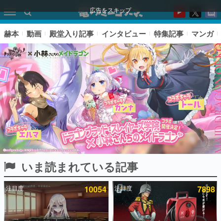
広告をスキップ
赫本
動画
殿堂入り記事
インタビュー
特集記事
マンガ
いま読まれている記事
ピックアップ
注目度
10054
注目度
7898
電ファミのいま読まれている記事ランキング
アプリセール情報