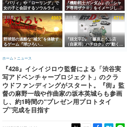
「パリィ」や「ローリング」で
『機動戦士ガンダム』の「シャ
女の子と会話するソウルライク
ア専用ザクⅡ」をイメージした
インタビュー
恋愛ゲーム『小早川さんはソウ
散水ホースリールが予約開始。
注目度
4983
注目度
4719
ルライク』無料公開。返事に失
本体にはシャアのパーソナルマ
連載・特集一覧
敗すると「YOU DIED」
ークやジオン公国軍のエンブレ
ム、型式番号などを配置
殿堂入り記事
SNS拡散数が数千以上！ ページビュー数万以上！ などな
野球部の過酷な“補欠”を体験す
『頭文字D』「藤原とうふ店
ど。多くの人々に読まれた、電ファミ渾身の“殿堂入り”記
るゲーム『球ひろい
（自家用）ハチロク」の“動くテ
事をまとめました。
Simulator』が「1件」のウィッ
ィッシュケース”が買えるポップ
シュリストをもとにチェコ語に
アップショップが開催へ。マン
ゲームの企画書
ホーム
ニュース
対応しSNSで話題に。『キング
ガの舞台である群馬の「イオン
名作ゲームクリエイターの方々に製作時のエピソードをお
聞きし、ヒットする企画（ゲーム）とは何か？を探ってい
ダム・カム』開発元やチェコの
モール高崎」にて、8月11日か
『428』イシイジロウ監督による「渋谷実
きます。
プロ野球選手から称賛の声
ら8月20日までの期間限定で開
催予定
写アドベンチャープロジェクト」のクラ
赫本
この物語を解いてはいけない。『赫本』は、〈試験問題〉
ウドファンディングがスタート。『街』監
の形をした短編ホラー小説集です。
督の麻野一哉や作曲家の坂本英城らも参画
し、約1時間の“プレゼン用プロトタイ
新世代に訊く
これからのデジタルゲーム市場を担う若きクリエイター達
プ”完成を目指す
の姿を追い、彼らのルーツと情熱を探っていきます。
ゲーム世代の作家たち
ゲームに多大な影響を受けた作家さんに取材し、ゲームが