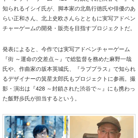
知られるイシイ氏が、脚本家の北島行徳氏や俳優のあ
らい正和さん、北上史欧さんらとともに実写アドベン
チャーゲームの開発・販売を目指すプロジェクトだ。
発表によると、今作では実写アドベンチャーゲーム
『街 ～運命の交差点～』で総監督を務めた麻野一哉
氏や、作曲家の坂本英城氏、『ラブプラス』で知られ
るデザイナーの箕星太郎氏もプロジェクトに参画。撮
影・演出は『428 ～封鎖された渋谷で～』にも携わっ
た飯野歩氏が担当するという。