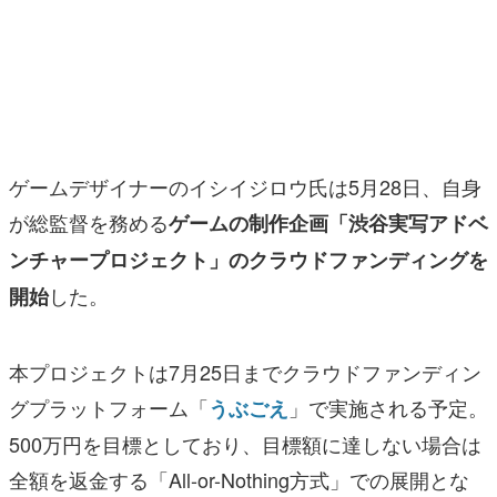
マンガ
女性向け
アプリレビュー
その他
ゲームデザイナーのイシイジロウ氏は5月28日、自身
が総監督を務める
ゲームの制作企画「渋谷実写アドベ
電ファミニコゲーマーとは？
ンチャープロジェクト」のクラウドファンディングを
運営：株式会社マレ
した。
開始
本プロジェクトは7月25日までクラウドファンディン
グプラットフォーム「
」で実施される予定。
うぶごえ
500万円を目標としており、目標額に達しない場合は
全額を返金する「All-or-Nothing方式」での展開とな