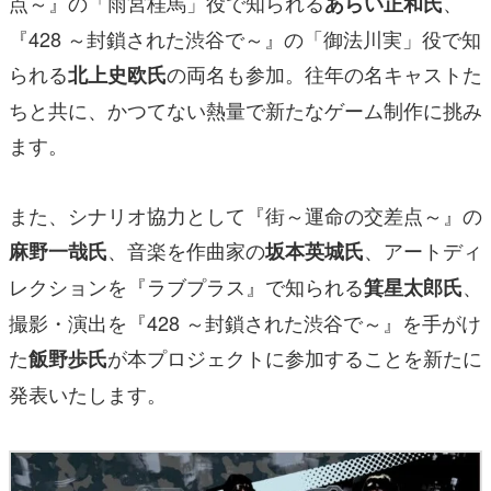
点～』の「雨宮桂馬」役で知られる
、
あらい正和氏
『428 ～封鎖された渋谷で～』の「御法川実」役で知
られる
の両名も参加。往年の名キャストた
北上史欧氏
ちと共に、かつてない熱量で新たなゲーム制作に挑み
ます。
また、シナリオ協力として『街～運命の交差点～』の
、音楽を作曲家の
、アートディ
麻野一哉氏
坂本英城氏
レクションを『ラブプラス』で知られる
、
箕星太郎氏
撮影・演出を『428 ～封鎖された渋谷で～』を手がけ
た
が本プロジェクトに参加することを新たに
飯野歩氏
発表いたします。