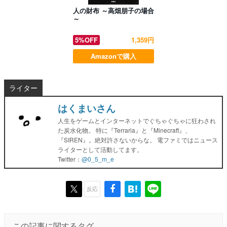
人の財布 ～高畑朋子の場合
～
5%OFF
1,359円
Amazonで購入
ライター
はくまいさん
人生をゲームとインターネットでぐちゃぐちゃに狂わされ
た炭水化物。 特に『Terraria』と『Minecraft』、
『SIREN』。絶対許さないからな。 電ファミではニュース
ライターとして活動してます。
Twitter：
@0_5_m_e
反応
この記事に関するタグ