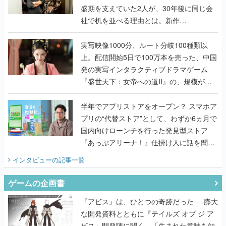
盛期を支えていた2人が、30年後に同じ会
社で机を並べる理由とは。新作
『TATSUJIN EXTREME』で初タッグを組
んだレジェンド2人に訊く開発秘話
実写映像1000分、ルート分岐100種類以
上。配信開始5日で100万本を売った、中国
発の実写インタラクティブドラマゲーム
『盛世天下：女帝への道II』の、規模が違
うこだわりをプロデューサーに聞いた
半年でアプリストアをオープン？ スマホア
プリの“代替ストア”として、わずか6ヵ月で
国内向けローンチを行った発見型ストア
『あっぷアリーナ！』仕掛け人に話を聞い
てみた
インタビュー
の記事一覧
ゲームの企画書
『アビス』は、ひとつの奇跡だった──膨大
な開発資料とともに『テイルズ オブ ジ ア
ビス』開発陣に聞く、「生まれた意味を知