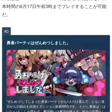
本時間の6月17日午前3時までプレイすることが可能
だ。
AD
勇者パーティはぜんめつしました。
“ぜんめつ”してしまった勇者パーティから1人だけ選んで、ともに迷
宮からの脱出を目指すダンジョン探索RPGです。 ただし勇者は「は
い/いいえ」しか喋れず、魔法使いは魔法が使えず、戦士は可愛らし