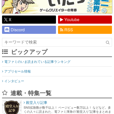
X
Youtube
Discord
RSS
ピックアップ
電ファミのいま読まれている記事ランキング
アプリセール情報
インタビュー
連載・特集一覧
殿堂入り記事
SNS拡散数が数千以上！ ページビュー数万以上！ などなど。多
くの人々に読まれた、電ファミ渾身の“殿堂入り”記事をまとめま