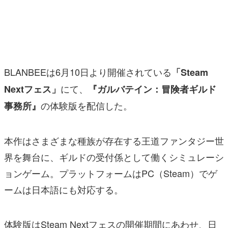
マンガ
女性向け
アプリレビュー
BLANBEEは6月10日より開催されている
「Steam
その他
にて、
Nextフェス」
『ガルバテイン：冒険者ギルド
の体験版を配信した。
事務所』
電ファミニコゲーマーとは？
運営：株式会社マレ
本作はさまざまな種族が存在する王道ファンタジー世
界を舞台に、ギルドの受付係として働くシミュレーシ
ョンゲーム。プラットフォームはPC（Steam）でゲ
ームは日本語にも対応する。
体験版はSteam Nextフェスの開催期間にあわせ、日