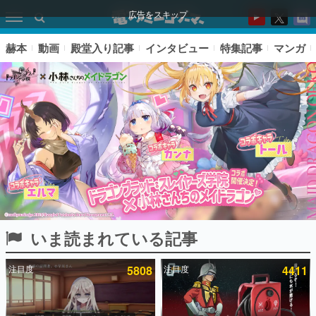
広告をスキップ
赫本
動画
殿堂入り記事
インタビュー
特集記事
マンガ
いま読まれている記事
ピックアップ
注目度
5808
注目度
4411
電ファミのいま読まれている記事ランキング
アプリセール情報