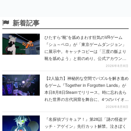
新着記事
ひたすら“靴”を舐めまわす狂気のVRゲーム
『シュ～ペロ』が「東京ゲームダンジョン」
に展示中。キャッチコピーは「三度の飯より
靴を舐めよう」と前のめり。公式アカウント
も開設され、2026年リリースに向けて開発中
2026年8月8日
【2人協力】神秘的な空間でパズルを解き進め
るゲーム『Together in Forgotten Lands』が
本日8月8日Steamでリリース。時に忘れ去ら
れた世界の古代洞窟を舞台に、4つのバイオー
ムを探索しながら脱出を目指す
2026年8月8日
『名探偵プリキュア！』第28話「謎の怪盗デ
ッチ・アゲイン」先行カット解禁。泣きぼく