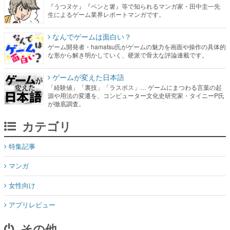
『うつヌケ』『ペンと箸』等で知られるマンガ家・田中圭一先
生によるゲーム業界レポートマンガです。
なんでゲームは面白い？
ゲーム開発者・hamatsu氏がゲームの魅力を画面や操作の具体的
な形から解き明かしていく、硬派で骨太な評論連載です。
ゲームが変えた日本語
「経験値」「裏技」「ラスボス」… ゲームにまつわる言葉の起
源や用法の変遷を、コンピューター文化史研究家・タイニーP氏
が徹底調査。
カテゴリ
特集記事
マンガ
女性向け
アプリレビュー
その他