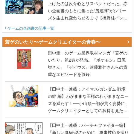
上げたのは反骨心とリスペクトだった。赤
い企画書のもとに集った“愚連隊”がシリー
ズを生まれ変わらせるまで【橋野桂インタ
ビュー】
ゲームの企画書
の記事一覧
若ゲのいたり〜ゲームクリエイターの青春〜
田中圭一のゲーム業界取材マンガ『若ゲの
いたり』第2巻が発売。『ポケモン』田尻
智さん、『ゼビウス』遠藤雅伸さんらの貴
重なエピソードを収録
【田中圭一連載：アイマス/ガンダム 戦場
の絆 編】わがままな王様のわがままなニー
ズを満たす！──小山順一朗が貫く姿勢に、
ゲームクリエイターとしての矜持を見た
【若ゲのいたり最終回】
【田中圭一連載：バーチャファイター編】
「新しい3D表現のために、軍事技術を採り