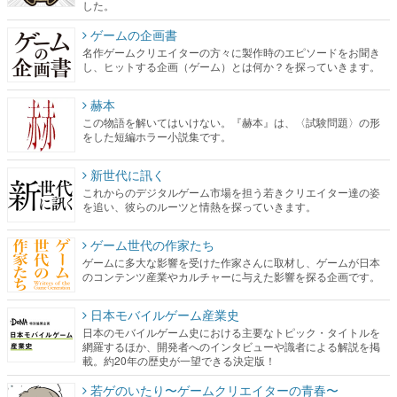
した。
ゲームの企画書
名作ゲームクリエイターの方々に製作時のエピソードをお聞き
し、ヒットする企画（ゲーム）とは何か？を探っていきます。
赫本
この物語を解いてはいけない。『赫本』は、〈試験問題〉の形
をした短編ホラー小説集です。
新世代に訊く
これからのデジタルゲーム市場を担う若きクリエイター達の姿
を追い、彼らのルーツと情熱を探っていきます。
ゲーム世代の作家たち
ゲームに多大な影響を受けた作家さんに取材し、ゲームが日本
のコンテンツ産業やカルチャーに与えた影響を探る企画です。
日本モバイルゲーム産業史
日本のモバイルゲーム史における主要なトピック・タイトルを
網羅するほか、開発者へのインタビューや識者による解説を掲
載。約20年の歴史が一望できる決定版！
若ゲのいたり〜ゲームクリエイターの青春〜