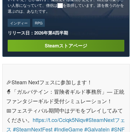
い人形になっていて、僧侶は██を崇拝しています。誰を救うのかを
選ぶのは、あなたです。
インディー
RPG
リリース日：2026年第4四半期
Steamストアページ
🎉Steam Nextフェスに参加します！
🧙「ガルバテイン：冒険者ギルド事務所」— 正統
ファンタジーギルド受付シミュレーション！
📅フェスティバル期間中はデモをプレイしてみて
ください。
https://t.co/Cciqk5Niqv
#SteamNextフェ
ス
#SteamNextFest
#IndieGame
#Galvatein
#SNF