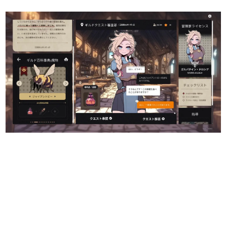
日本のコンテンツ産業やカルチャーに与えた影響を探る企
画です。
日本モバイルゲーム産業史
日本のモバイルゲーム史における主要なトピック・タイト
ルを網羅するほか、開発者へのインタビューや識者による
解説を掲載。約20年の歴史が一望できる決定版！
若ゲのいたり〜ゲームクリエイターの青春〜
『うつヌケ』『ペンと箸』等で知られるマンガ家・田中圭
一先生によるゲーム業界レポートマンガです。
なんでゲームは面白い？
ゲーム開発者・hamatsu氏がゲームの魅力を画面や操作の
具体的な形から解き明かしていく、硬派で骨太な評論連載
です。
ゲームが変えた日本語
「経験値」「裏技」「ラスボス」… ゲームにまつわる言葉
の起源や用法の変遷を、コンピューター文化史研究家・タ
イニーP氏が徹底調査。
カテゴリ
特集記事