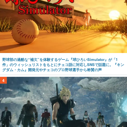
野球部の過酷な“補欠”を体験するゲーム『球ひろいSimulator』が「1
件」のウィッシュリストをもとにチェコ語に対応しSNSで話題に。『キン
グダム・カム』開発元やチェコのプロ野球選手から称賛の声
4