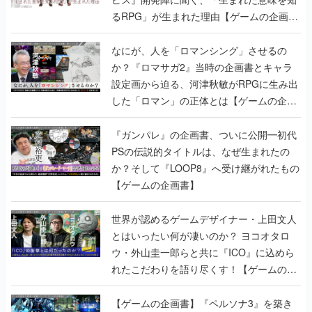
るRPG」が生まれた理由【ゲームの企画
書】
なにが、人を「ロマンシング」させるの
か？『ロマサガ2』当時の企画書とキャラ
設定画から迫る、河津秋敏がRPGに生み出
した「ロマン」の正体とは【ゲームの企画
書】
『ガンパレ』の企画書、ついに公開━初代
PSの伝説的タイトルは、なぜ生まれたの
か？そして『LOOP8』へ受け継がれたもの
【ゲームの企画書】
世界が認めるゲームデザイナー・上田文人
とはいったい何が凄いのか？ ヨコオタロ
ウ・外山圭一郎らと共に『ICO』に込めら
れたこだわりを語り尽くす！【ゲームの企
画書】
【ゲームの企画書】『ペルソナ3』を築き