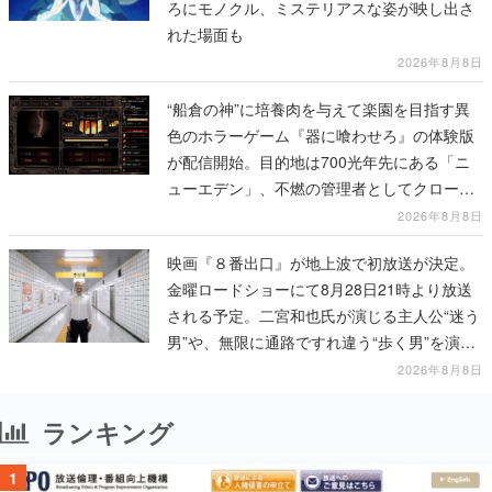
ろにモノクル、ミステリアスな姿が映し出さ
れた場面も
2026年8月8日
“船倉の神”に培養肉を与えて楽園を目指す異
色のホラーゲーム『器に喰わせろ』の体験版
が配信開始。目的地は700光年先にある「ニ
ューエデン」、不燃の管理者としてクローン
人間を増やし、加工して神に捧げる
2026年8月8日
映画『８番出口』が地上波で初放送が決定。
金曜ロードショーにて8月28日21時より放送
される予定。二宮和也氏が演じる主人公“迷う
男”や、無限に通路ですれ違う“歩く男”を演じ
る河内大和氏の迫真の演技は必見
2026年8月8日
ランキング
1