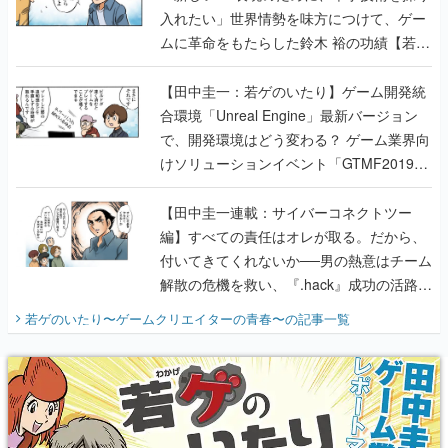
入れたい」世界情勢を味方につけて、ゲー
ムに革命をもたらした鈴木 裕の功績【若ゲ
のいたり】
【田中圭一：若ゲのいたり】ゲーム開発統
合環境「Unreal Engine」最新バージョン
で、開発環境はどう変わる？ ゲーム業界向
けソリューションイベント「GTMF2019」
に行って、より理解を深めよう【PR】
【田中圭一連載：サイバーコネクトツー
編】すべての責任はオレが取る。だから、
付いてきてくれないか──男の熱意はチーム
解散の危機を救い、『.hack』成功の活路を
開く。業界の快男児・松山 洋に流れる血は
若ゲのいたり〜ゲームクリエイターの青春〜
の記事一覧
『少年ジャンプ』色だった【若ゲのいた
り】