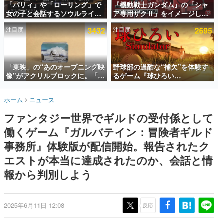
「パリィ」や「ローリング」で
『機動戦士ガンダム』の「シャ
女の子と会話するソウルライク
ア専用ザクⅡ」をイメージした
インタビュー
恋愛ゲーム『小早川さんはソウ
散水ホースリールが予約開始。
注目度
3432
注目度
2695
ルライク』無料公開。返事に失
本体にはシャアのパーソナルマ
連載・特集一覧
敗すると「YOU DIED」
ークやジオン公国軍のエンブレ
ム、型式番号などを配置
殿堂入り記事
SNS拡散数が数千以上！ ページビュー数万以上！ などな
「東映」の“あのオープニング映
野球部の過酷な“補欠”を体験す
ど。多くの人々に読まれた、電ファミ渾身の“殿堂入り”記
像”がアクリルブロックに。「東
るゲーム『球ひろい
事をまとめました。
映ヒストリカル グッズコレクシ
Simulator』が「1件」のウィッ
ョン」が8月下旬より発売
シュリストをもとにチェコ語に
ゲームの企画書
ホーム
ニュース
対応しSNSで話題に。『キング
名作ゲームクリエイターの方々に製作時のエピソードをお
聞きし、ヒットする企画（ゲーム）とは何か？を探ってい
ダム・カム』開発元やチェコの
ファンタジー世界でギルドの受付係として
きます。
プロ野球選手から称賛の声
働くゲーム『ガルバテイン：冒険者ギルド
赫本
この物語を解いてはいけない。『赫本』は、〈試験問題〉
事務所』体験版が配信開始。報告されたク
の形をした短編ホラー小説集です。
エストが本当に達成されたのか、会話と情
報から判別しよう
新世代に訊く
これからのデジタルゲーム市場を担う若きクリエイター達
の姿を追い、彼らのルーツと情熱を探っていきます。
2025年6月11日 12:08
反応
ゲーム世代の作家たち
ゲームに多大な影響を受けた作家さんに取材し、ゲームが