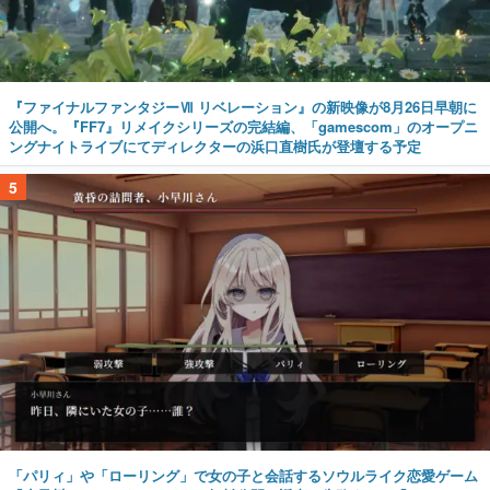
『ファイナルファンタジーⅦ リベレーション』の新映像が8月26日早朝に
公開へ。『FF7』リメイクシリーズの完結編、「gamescom」のオープニ
ングナイトライブにてディレクターの浜口直樹氏が登壇する予定
5
「パリィ」や「ローリング」で女の子と会話するソウルライク恋愛ゲーム