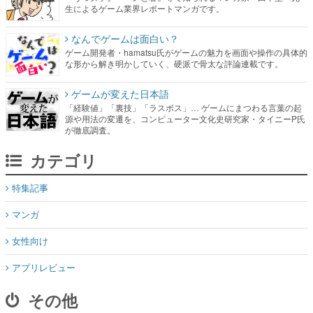
生によるゲーム業界レポートマンガです。
なんでゲームは面白い？
ゲーム開発者・hamatsu氏がゲームの魅力を画面や操作の具体的
な形から解き明かしていく、硬派で骨太な評論連載です。
ゲームが変えた日本語
「経験値」「裏技」「ラスボス」… ゲームにまつわる言葉の起
源や用法の変遷を、コンピューター文化史研究家・タイニーP氏
が徹底調査。
カテゴリ
特集記事
マンガ
女性向け
アプリレビュー
その他