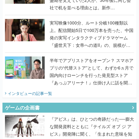
社で机を並べる理由とは。新作
『TATSUJIN EXTREME』で初タッグを組
んだレジェンド2人に訊く開発秘話
実写映像1000分、ルート分岐100種類以
上。配信開始5日で100万本を売った、中国
発の実写インタラクティブドラマゲーム
『盛世天下：女帝への道II』の、規模が違
うこだわりをプロデューサーに聞いた
半年でアプリストアをオープン？ スマホア
プリの“代替ストア”として、わずか6ヵ月で
国内向けローンチを行った発見型ストア
『あっぷアリーナ！』仕掛け人に話を聞い
てみた
インタビュー
の記事一覧
ゲームの企画書
『アビス』は、ひとつの奇跡だった──膨大
な開発資料とともに『テイルズ オブ ジ ア
ビス』開発陣に聞く、「生まれた意味を知