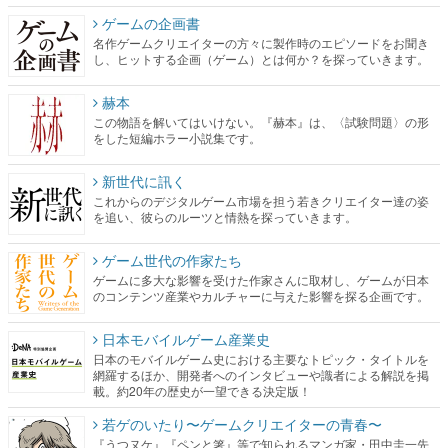
ゲームの企画書
名作ゲームクリエイターの方々に製作時のエピソードをお聞き
し、ヒットする企画（ゲーム）とは何か？を探っていきます。
赫本
この物語を解いてはいけない。『赫本』は、〈試験問題〉の形
をした短編ホラー小説集です。
新世代に訊く
これからのデジタルゲーム市場を担う若きクリエイター達の姿
を追い、彼らのルーツと情熱を探っていきます。
ゲーム世代の作家たち
ゲームに多大な影響を受けた作家さんに取材し、ゲームが日本
のコンテンツ産業やカルチャーに与えた影響を探る企画です。
日本モバイルゲーム産業史
日本のモバイルゲーム史における主要なトピック・タイトルを
網羅するほか、開発者へのインタビューや識者による解説を掲
載。約20年の歴史が一望できる決定版！
若ゲのいたり〜ゲームクリエイターの青春〜
『うつヌケ』『ペンと箸』等で知られるマンガ家・田中圭一先