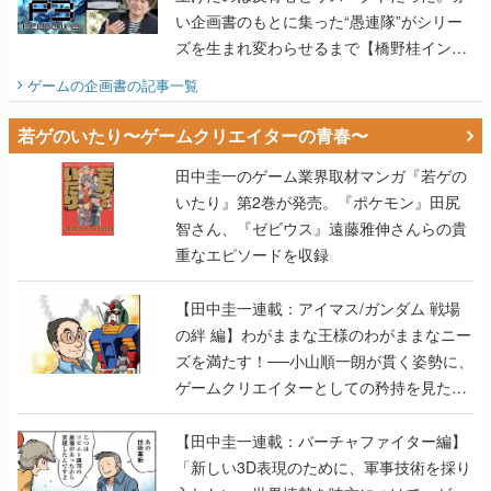
い企画書のもとに集った“愚連隊”がシリー
ズを生まれ変わらせるまで【橋野桂インタ
ビュー】
ゲームの企画書
の記事一覧
若ゲのいたり〜ゲームクリエイターの青春〜
田中圭一のゲーム業界取材マンガ『若ゲの
いたり』第2巻が発売。『ポケモン』田尻
智さん、『ゼビウス』遠藤雅伸さんらの貴
重なエピソードを収録
【田中圭一連載：アイマス/ガンダム 戦場
の絆 編】わがままな王様のわがままなニー
ズを満たす！──小山順一朗が貫く姿勢に、
ゲームクリエイターとしての矜持を見た
【若ゲのいたり最終回】
【田中圭一連載：バーチャファイター編】
「新しい3D表現のために、軍事技術を採り