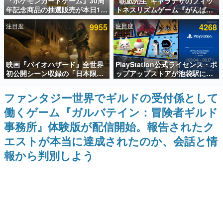
『ポケモンカードゲーム』30周
“朝凪先生”キャラデザのフィッ
年記念商品の抽選販売が本日12
トネスリズムゲーム『がんば
インタビュー
時より開始。拡張パック「30th
れ！チアリズム』Steamストア
注目度
9955
注目度
4268
CELEBRATION」のボックス
ページが公開。キャラクターの
連載・特集一覧
に、「プレミアムデッキセット
CVは陽向葵ゅかさん
エーフィ・ブラッキー」
「FUTURISTIC BOX」の計3商
殿堂入り記事
品
映画『バイオハザード』全世界
PlayStation公式ライセンス・ポ
SNS拡散数が数千以上！ ページビュー数万以上！ などな
ど。多くの人々に読まれた、電ファミ渾身の“殿堂入り”記
初公開シーン収録の「日本限
ップアップストアが池袋駅にて
事をまとめました。
定」予告映像が解禁。バイオの
期間限定で開催。夏のアパレル
日（8月10日）にあわせて、
や『ブラッドボーン』の新作ア
ファンタジー世界でギルドの受付係として
ゲームの企画書
「ラクーンシティ総合病院」へ
イテムが登場
名作ゲームクリエイターの方々に製作時のエピソードをお
働くゲーム『ガルバテイン：冒険者ギルド
行く配達人の姿が披露
聞きし、ヒットする企画（ゲーム）とは何か？を探ってい
きます。
事務所』体験版が配信開始。報告されたク
赫本
エストが本当に達成されたのか、会話と情
この物語を解いてはいけない。『赫本』は、〈試験問題〉
報から判別しよう
の形をした短編ホラー小説集です。
新世代に訊く
これからのデジタルゲーム市場を担う若きクリエイター達
の姿を追い、彼らのルーツと情熱を探っていきます。
ゲーム世代の作家たち
ゲームに多大な影響を受けた作家さんに取材し、ゲームが