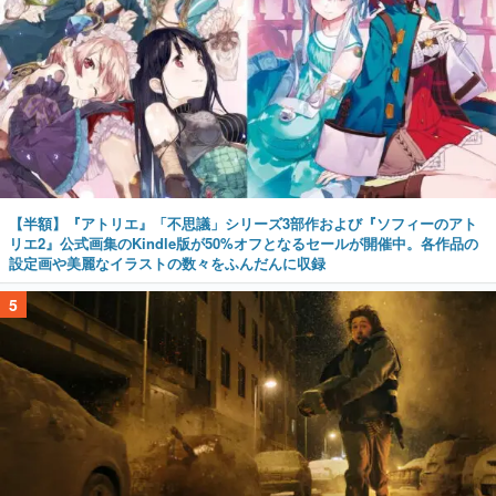
【半額】『アトリエ』「不思議」シリーズ3部作および『ソフィーのアト
リエ2』公式画集のKindle版が50%オフとなるセールが開催中。各作品の
設定画や美麗なイラストの数々をふんだんに収録
5