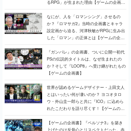
るRPG」が生まれた理由【ゲームの企画
書】
なにが、人を「ロマンシング」させるの
か？『ロマサガ2』当時の企画書とキャラ
設定画から迫る、河津秋敏がRPGに生み出
した「ロマン」の正体とは【ゲームの企画
書】
『ガンパレ』の企画書、ついに公開━初代
PSの伝説的タイトルは、なぜ生まれたの
か？そして『LOOP8』へ受け継がれたもの
【ゲームの企画書】
世界が認めるゲームデザイナー・上田文人
とはいったい何が凄いのか？ ヨコオタロ
ウ・外山圭一郎らと共に『ICO』に込めら
れたこだわりを語り尽くす！【ゲームの企
画書】
【ゲームの企画書】『ペルソナ3』を築き
上げたのは反骨心とリスペクトだった。赤