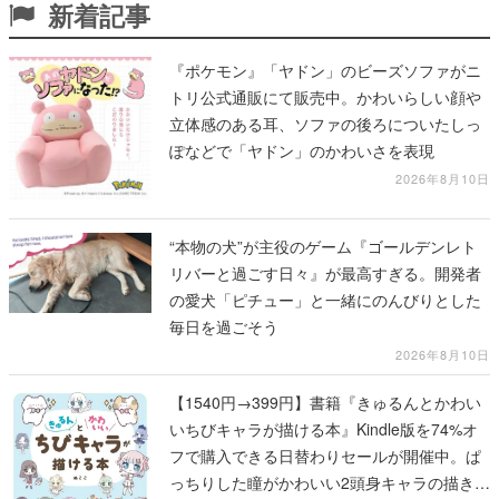
新着記事
『ポケモン』「ヤドン」のビーズソファがニ
トリ公式通販にて販売中。かわいらしい顔や
立体感のある耳、ソファの後ろについたしっ
ぽなどで「ヤドン」のかわいさを表現
2026年8月10日
“本物の犬”が主役のゲーム『ゴールデンレト
リバーと過ごす日々』が最高すぎる。開発者
の愛犬「ピチュー」と一緒にのんびりとした
毎日を過ごそう
2026年8月10日
【1540円→399円】書籍『きゅるんとかわい
いちびキャラが描ける本』Kindle版を74%オ
フで購入できる日替わりセールが開催中。ぱ
っちりした瞳がかわいい2頭身キャラの描き方