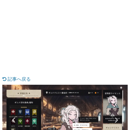
日本のコンテンツ産業やカルチャーに与えた影響を探る企
画です。
日本モバイルゲーム産業史
日本のモバイルゲーム史における主要なトピック・タイト
ルを網羅するほか、開発者へのインタビューや識者による
解説を掲載。約20年の歴史が一望できる決定版！
若ゲのいたり〜ゲームクリエイターの青春〜
『うつヌケ』『ペンと箸』等で知られるマンガ家・田中圭
一先生によるゲーム業界レポートマンガです。
なんでゲームは面白い？
ゲーム開発者・hamatsu氏がゲームの魅力を画面や操作の
具体的な形から解き明かしていく、硬派で骨太な評論連載
記事へ戻る
です。
ゲームが変えた日本語
「経験値」「裏技」「ラスボス」… ゲームにまつわる言葉
の起源や用法の変遷を、コンピューター文化史研究家・タ
イニーP氏が徹底調査。
カテゴリ
特集記事