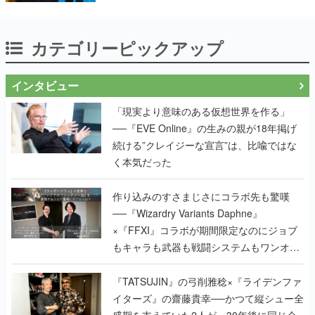
カテゴリーピックアップ
インタビュー
「現実より意味のある仮想世界を作る」
──『EVE Online』の生みの親が18年掲げ
続ける”クレイジーな宣言”は、比喩ではな
く本気だった
作り込みのすさまじさにコラボ先も驚嘆
──『Wizardry Variants Daphne』
×『FFXI』コラボが期間限定なのにジョブ
もキャラも武器も戦闘システムもワンオフ
で作り込まれた理由を両ディレクターに聞
く
『TATSUJIN』の弓削雅稔×『ライデンファ
イターズ』の齋藤貴幸──かつて縦シュー全
盛期を支えていた2人が、30年後に同じ会