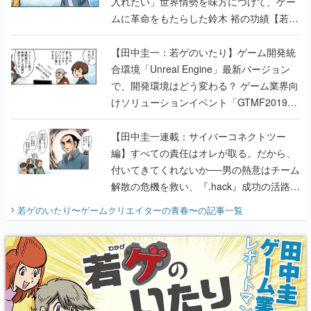
入れたい」世界情勢を味方につけて、ゲー
ムに革命をもたらした鈴木 裕の功績【若ゲ
のいたり】
【田中圭一：若ゲのいたり】ゲーム開発統
合環境「Unreal Engine」最新バージョン
で、開発環境はどう変わる？ ゲーム業界向
けソリューションイベント「GTMF2019」
に行って、より理解を深めよう【PR】
【田中圭一連載：サイバーコネクトツー
編】すべての責任はオレが取る。だから、
付いてきてくれないか──男の熱意はチーム
解散の危機を救い、『.hack』成功の活路を
開く。業界の快男児・松山 洋に流れる血は
若ゲのいたり〜ゲームクリエイターの青春〜
の記事一覧
『少年ジャンプ』色だった【若ゲのいた
り】