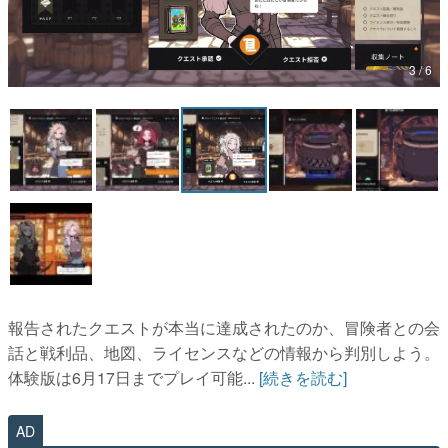
マンガ
3 / 6
女性向け
アプリレビュー
その他
電ファミニコゲーマーとは？
運営：株式会社マレ
報告されたクエストが本当に達成されたのか、冒険者との会
話と戦利品、地図、ライセンスなどの情報から判別しよう。
体験版は6月17日までプレイ可能...
[続きを読む]
AD