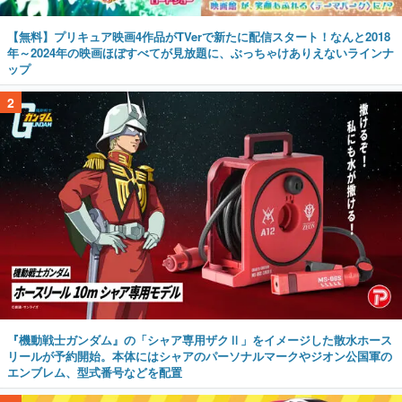
【無料】プリキュア映画4作品がTVerで新たに配信スタート！なんと2018
年～2024年の映画ほぼすべてが見放題に、ぶっちゃけありえないラインナ
ップ
2
『機動戦士ガンダム』の「シャア専用ザクⅡ」をイメージした散水ホース
リールが予約開始。本体にはシャアのパーソナルマークやジオン公国軍の
エンブレム、型式番号などを配置