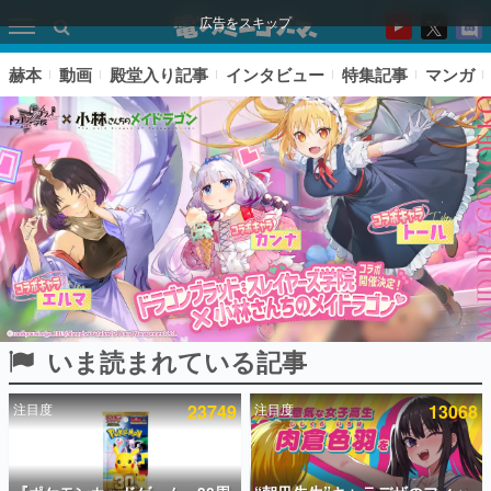
広告をスキップ
赫本
動画
殿堂入り記事
インタビュー
特集記事
マンガ
いま読まれている記事
ピックアップ
注目度
23749
注目度
13068
電ファミのいま読まれている記事ランキング
アプリセール情報