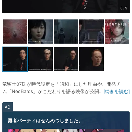
6 / 9
マンガ
女性向け
アプリレビュー
その他
電ファミニコゲーマーとは？
運営：株式会社マレ
竜騎士07氏が時代設定を「昭和」にした理由や、開発チー
ム「NeoBards」がこだわりを語る映像が公開...
[続きを読む]
AD
勇者パーティはぜんめつしました。