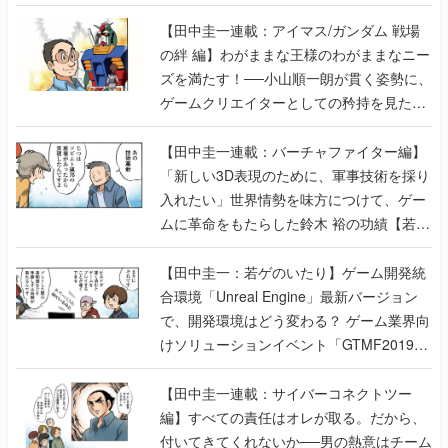
【田中圭一連載：アイマス/ガンダム 戦場
の絆 編】わがままな王様のわがままなニー
ズを満たす！──小山順一朗が貫く姿勢に、
ゲームクリエイターとしての矜持を見た
【若ゲのいたり最終回】
【田中圭一連載：バーチャファイター編】
「新しい3D表現のために、軍事技術を採り
入れたい」世界情勢を味方につけて、ゲー
ムに革命をもたらした鈴木 裕の功績【若ゲ
のいたり】
【田中圭一：若ゲのいたり】ゲーム開発統
合環境「Unreal Engine」最新バージョン
で、開発環境はどう変わる？ ゲーム業界向
けソリューションイベント「GTMF2019」
に行って、より理解を深めよう【PR】
【田中圭一連載：サイバーコネクトツー
編】すべての責任はオレが取る。だから、
付いてきてくれないか──男の熱意はチーム