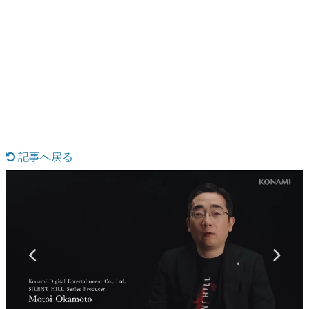
日本のコンテンツ産業やカルチャーに与えた影響を探る企
画です。
日本モバイルゲーム産業史
日本のモバイルゲーム史における主要なトピック・タイト
ルを網羅するほか、開発者へのインタビューや識者による
解説を掲載。約20年の歴史が一望できる決定版！
若ゲのいたり〜ゲームクリエイターの青春〜
『うつヌケ』『ペンと箸』等で知られるマンガ家・田中圭
一先生によるゲーム業界レポートマンガです。
記事へ戻る
なんでゲームは面白い？
ゲーム開発者・hamatsu氏がゲームの魅力を画面や操作の
具体的な形から解き明かしていく、硬派で骨太な評論連載
です。
ゲームが変えた日本語
「経験値」「裏技」「ラスボス」… ゲームにまつわる言葉
の起源や用法の変遷を、コンピューター文化史研究家・タ
イニーP氏が徹底調査。
カテゴリ
特集記事