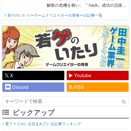
解散の危機を救い、『.hack』成功の活路を
開く。業界の快男児・松山 洋に流れる血は
若ゲのいたり〜ゲームクリエイターの青春〜
の記事一覧
『少年ジャンプ』色だった【若ゲのいた
り】
X
Youtube
Discord
RSS
ピックアップ
電ファミのいま読まれている記事ランキング