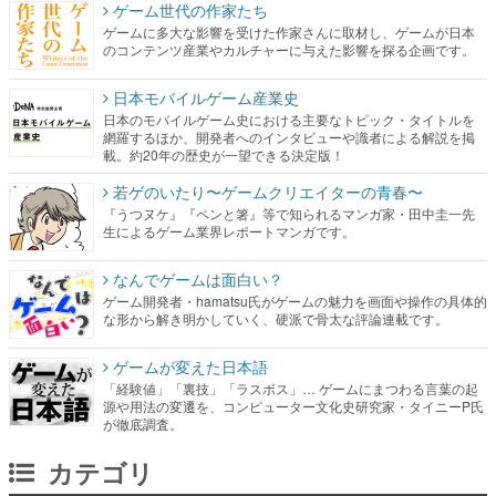
ゲーム世代の作家たち
ゲームに多大な影響を受けた作家さんに取材し、ゲームが日本
のコンテンツ産業やカルチャーに与えた影響を探る企画です。
日本モバイルゲーム産業史
日本のモバイルゲーム史における主要なトピック・タイトルを
網羅するほか、開発者へのインタビューや識者による解説を掲
載。約20年の歴史が一望できる決定版！
若ゲのいたり〜ゲームクリエイターの青春〜
『うつヌケ』『ペンと箸』等で知られるマンガ家・田中圭一先
生によるゲーム業界レポートマンガです。
なんでゲームは面白い？
ゲーム開発者・hamatsu氏がゲームの魅力を画面や操作の具体的
な形から解き明かしていく、硬派で骨太な評論連載です。
ゲームが変えた日本語
「経験値」「裏技」「ラスボス」… ゲームにまつわる言葉の起
源や用法の変遷を、コンピューター文化史研究家・タイニーP氏
が徹底調査。
カテゴリ