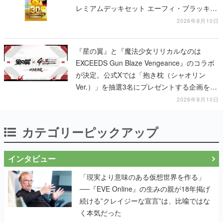
レミアムデッキセット エーフィ・ブラッキ
ー」「FUTURISTIC BOX」の計3商品
2026年8月10日
『星の翼』と『魔法少女リリカルなのは
EXCEEDS Gun Blaze Vengeance』のコラボ
が決定。公式Xでは「抱き枕（シャオリン
Ver.）」を抽選3名にプレゼントする企画を実
施中
2026年8月10日
カテゴリーピックアップ
インタビュー
「現実より意味のある仮想世界を作る」
──『EVE Online』の生みの親が18年掲げ
続ける”クレイジーな宣言”は、比喩ではな
く本気だった