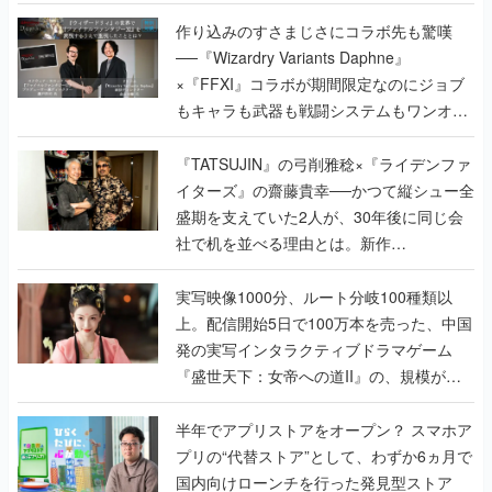
作り込みのすさまじさにコラボ先も驚嘆
──『Wizardry Variants Daphne』
×『FFXI』コラボが期間限定なのにジョブ
もキャラも武器も戦闘システムもワンオフ
で作り込まれた理由を両ディレクターに聞
く
『TATSUJIN』の弓削雅稔×『ライデンファ
イターズ』の齋藤貴幸──かつて縦シュー全
盛期を支えていた2人が、30年後に同じ会
社で机を並べる理由とは。新作
『TATSUJIN EXTREME』で初タッグを組
んだレジェンド2人に訊く開発秘話
実写映像1000分、ルート分岐100種類以
上。配信開始5日で100万本を売った、中国
発の実写インタラクティブドラマゲーム
『盛世天下：女帝への道II』の、規模が違
うこだわりをプロデューサーに聞いた
半年でアプリストアをオープン？ スマホア
プリの“代替ストア”として、わずか6ヵ月で
国内向けローンチを行った発見型ストア