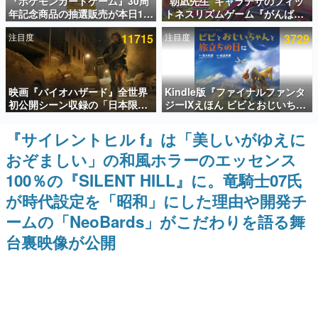
『ポケモンカードゲーム』30周
“朝凪先生”キャラデザのフィッ
年記念商品の抽選販売が本日12
トネスリズムゲーム『がんば
インタビュー
時より開始。拡張パック「30th
れ！チアリズム』Steamストア
注目度
11715
注目度
3729
CELEBRATION」のボックス
ページが公開。キャラクターの
連載・特集一覧
に、「プレミアムデッキセット
CVは陽向葵ゅかさん
エーフィ・ブラッキー」
「FUTURISTIC BOX」の計3商
殿堂入り記事
品
映画『バイオハザード』全世界
Kindle版『ファイナルファンタ
SNS拡散数が数千以上！ ページビュー数万以上！ などな
ど。多くの人々に読まれた、電ファミ渾身の“殿堂入り”記
初公開シーン収録の「日本限
ジーIXえほん ビビとおじいちゃ
事をまとめました。
定」予告映像が解禁。バイオの
んと旅立ちの日に』が半額の
日（8月10日）にあわせて、
「660円」となるセールが開催
『サイレントヒル f』は「美しいがゆえに
ゲームの企画書
「ラクーンシティ総合病院」へ
中。原作スタッフの青木和彦氏
名作ゲームクリエイターの方々に製作時のエピソードをお
おぞましい」の和風ホラーのエッセンス
行く配達人の姿が披露
と板鼻利幸氏による「ビビ」の
聞きし、ヒットする企画（ゲーム）とは何か？を探ってい
前日譚
きます。
100％の『SILENT HILL』に。竜騎士07氏
赫本
が時代設定を「昭和」にした理由や開発チ
この物語を解いてはいけない。『赫本』は、〈試験問題〉
ームの「NeoBards」がこだわりを語る舞
の形をした短編ホラー小説集です。
台裏映像が公開
新世代に訊く
これからのデジタルゲーム市場を担う若きクリエイター達
の姿を追い、彼らのルーツと情熱を探っていきます。
ゲーム世代の作家たち
ゲームに多大な影響を受けた作家さんに取材し、ゲームが