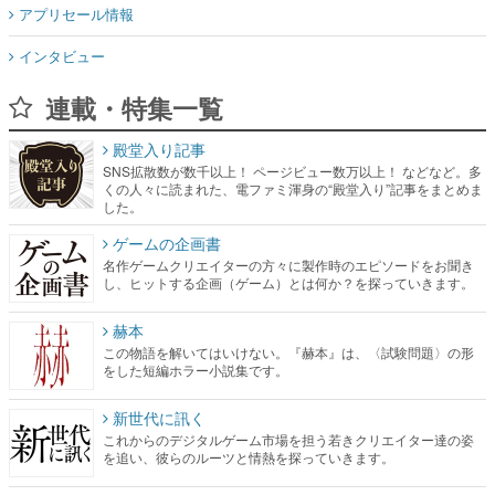
アプリセール情報
インタビュー
連載・特集一覧
殿堂入り記事
SNS拡散数が数千以上！ ページビュー数万以上！ などなど。多
くの人々に読まれた、電ファミ渾身の“殿堂入り”記事をまとめま
した。
ゲームの企画書
名作ゲームクリエイターの方々に製作時のエピソードをお聞き
し、ヒットする企画（ゲーム）とは何か？を探っていきます。
赫本
この物語を解いてはいけない。『赫本』は、〈試験問題〉の形
をした短編ホラー小説集です。
新世代に訊く
これからのデジタルゲーム市場を担う若きクリエイター達の姿
を追い、彼らのルーツと情熱を探っていきます。