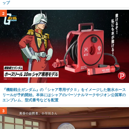
ップ
2
『機動戦士ガンダム』の「シャア専用ザクⅡ」をイメージした散水ホース
リールが予約開始。本体にはシャアのパーソナルマークやジオン公国軍の
エンブレム、型式番号などを配置
3