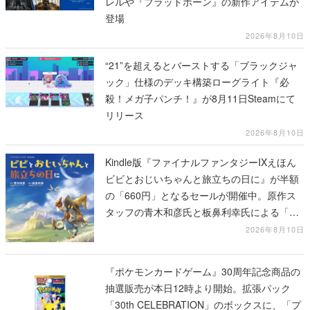
レルや『ブラッドボーン』の新作アイテムが
登場
2026年8月10日
“21”を超えるとバーストする「ブラックジャ
ック」仕様のデッキ構築ローグライト『必
殺！メガ子パンチ！』が8月11日Steamにて
リリース
2026年8月10日
Kindle版『ファイナルファンタジーIXえほん
ビビとおじいちゃんと旅立ちの日に』が半額
の「660円」となるセールが開催中。原作ス
タッフの青木和彦氏と板鼻利幸氏による「ビ
ビ」の前日譚
2026年8月10日
『ポケモンカードゲーム』30周年記念商品の
抽選販売が本日12時より開始。拡張パック
「30th CELEBRATION」のボックスに、「プ