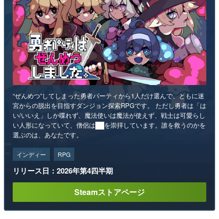
“ぜんめつ”してしまった勇者パーティから1人だけ選んで、ともに迷
宮からの脱出を目指すダンジョン探索RPGです。 ただし勇者は「は
い/いいえ」しか喋れず、魔法使いは魔法が使えず、戦士は可愛らし
い人形になっていて、僧侶は██を崇拝しています。誰を救うのかを
選ぶのは、あなたです。
インディー
RPG
リリース日：2026年第4四半期
Steamストアページ