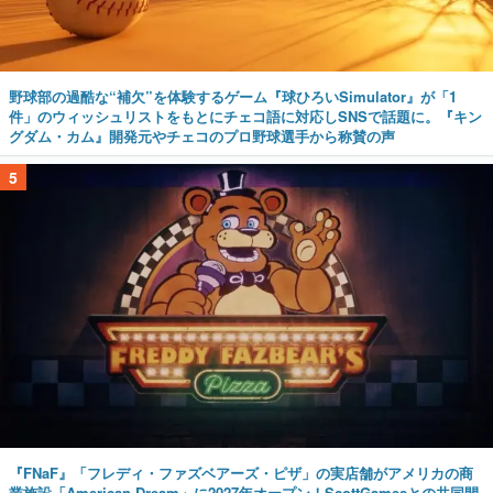
野球部の過酷な“補欠”を体験するゲーム『球ひろいSimulator』が「1
件」のウィッシュリストをもとにチェコ語に対応しSNSで話題に。『キン
グダム・カム』開発元やチェコのプロ野球選手から称賛の声
5
『FNaF』「フレディ・ファズベアーズ・ピザ」の実店舗がアメリカの商
業施設「American Dream」に2027年オープン！ScottGamesとの共同開