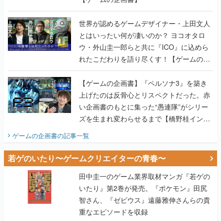
世界が認めるゲームデザイナー・上田文人
とはいったい何が凄いのか？ ヨコオタロ
ウ・外山圭一郎らと共に『ICO』に込めら
れたこだわりを語り尽くす！【ゲームの企
画書】
【ゲームの企画書】『ペルソナ3』を築き
上げたのは反骨心とリスペクトだった。赤
い企画書のもとに集った“愚連隊”がシリー
ズを生まれ変わらせるまで【橋野桂インタ
ビュー】
ゲームの企画書
の記事一覧
若ゲのいたり〜ゲームクリエイターの青春〜
田中圭一のゲーム業界取材マンガ『若ゲの
いたり』第2巻が発売。『ポケモン』田尻
智さん、『ゼビウス』遠藤雅伸さんらの貴
重なエピソードを収録