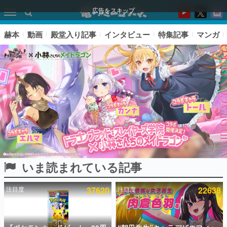
広告をスキップ
赫本
動画
殿堂入り記事
インタビュー
特集記事
マンガ
いま読まれている記事
ピックアップ
注目度
37620
注目度
22638
電ファミのいま読まれている記事ランキング
アプリセール情報