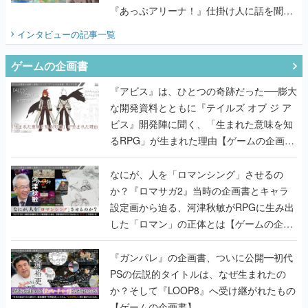
『あっぷアリーナ！』仕掛け人に話を聞い
てみた
インタビュー
の記事一覧
ゲームの企画書
『アビス』は、ひとつの奇跡だった──膨大
な開発資料とともに『テイルズ オブ ジ ア
ビス』開発陣に聞く、「生まれた意味を知
るRPG」が生まれた理由【ゲームの企画
書】
なにが、人を「ロマンシング」させるの
か？『ロマサガ2』当時の企画書とキャラ
設定画から迫る、河津秋敏がRPGに生み出
した「ロマン」の正体とは【ゲームの企画
書】
『ガンパレ』の企画書、ついに公開━初代
PSの伝説的タイトルは、なぜ生まれたの
か？そして『LOOP8』へ受け継がれたもの
【ゲームの企画書】