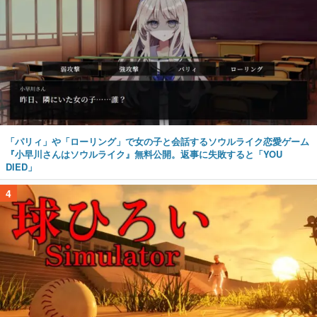
「パリィ」や「ローリング」で女の子と会話するソウルライク恋愛ゲーム
『小早川さんはソウルライク』無料公開。返事に失敗すると「YOU
DIED」
4