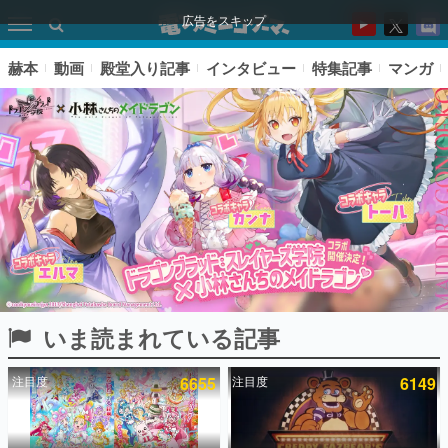
広告をスキップ
赫本
動画
殿堂入り記事
インタビュー
特集記事
マンガ
いま読まれている記事
ピックアップ
注目度
6655
注目度
6149
電ファミのいま読まれている記事ランキング
アプリセール情報