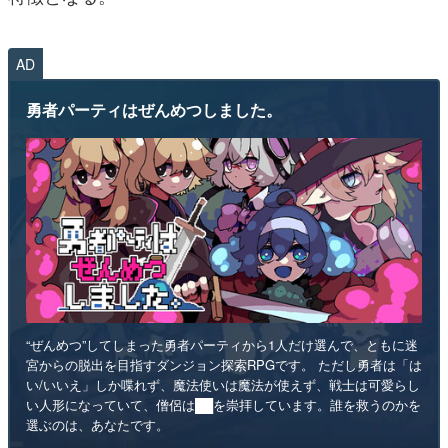
AD
勇者パーティはぜんめつしました。
“ぜんめつ”してしまった勇者パーティから1人だけ選んで、ともに迷
宮からの脱出を目指すダンジョン探索RPGです。 ただし勇者は「は
い/いいえ」しか喋れず、魔法使いは魔法が使えず、戦士は可愛らし
い人形になっていて、僧侶は██を崇拝しています。誰を救うのかを
選ぶのは、あなたです。