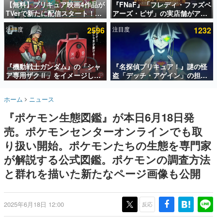
【無料】プリキュア映画4作品が
『FNaF』「フレディ・ファズベ
TVerで新たに配信スタート！な
アーズ・ピザ」の実店舗がアメ
インタビュー
んと2018年～2024年の映画ほぼ
リカの商業施設「American
注目度
2596
注目度
1232
すべてが見放題に、ぶっちゃけ
Dream」に2027年オープン！
連載・特集一覧
ありえないラインナップ
ScottGamesとの共同開発、食
事だけでなくステージショーや
殿堂入り記事
没入型のホラー体験も楽しめる
SNS拡散数が数千以上！ ページビュー数万以上！ などな
『機動戦士ガンダム』の「シャ
『名探偵プリキュア！』謎の怪
ど。多くの人々に読まれた、電ファミ渾身の“殿堂入り”記
ア専用ザクⅡ」をイメージした
盗「デッチ・アゲイン」の担当
事をまとめました。
散水ホースリールが予約開始。
キャストは天﨑滉平さんと判
本体にはシャアのパーソナルマ
明。『Re:ゼロから始める異世
ゲームの企画書
ホーム
ニュース
ークやジオン公国軍のエンブレ
界生活』オットー役、『ヒプノ
名作ゲームクリエイターの方々に製作時のエピソードをお
聞きし、ヒットする企画（ゲーム）とは何か？を探ってい
ム、型式番号などを配置
シスマイク』山田三郎役など
『ポケモン生態図鑑』が本日6月18日発
きます。
売。ポケモンセンターオンラインでも取
赫本
この物語を解いてはいけない。『赫本』は、〈試験問題〉
り扱い開始。ポケモンたちの生態を専門家
の形をした短編ホラー小説集です。
が解説する公式図鑑。ポケモンの調査方法
と群れを描いた新たなページ画像も公開
新世代に訊く
これからのデジタルゲーム市場を担う若きクリエイター達
の姿を追い、彼らのルーツと情熱を探っていきます。
2025年6月18日 12:00
反応
ゲーム世代の作家たち
ゲームに多大な影響を受けた作家さんに取材し、ゲームが