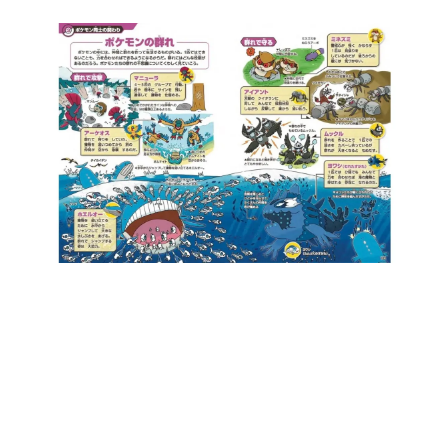
日本のコンテンツ産業やカルチャーに与えた影響を探る企
画です。
日本モバイルゲーム産業史
日本のモバイルゲーム史における主要なトピック・タイト
ルを網羅するほか、開発者へのインタビューや識者による
解説を掲載。約20年の歴史が一望できる決定版！
若ゲのいたり〜ゲームクリエイターの青春〜
『うつヌケ』『ペンと箸』等で知られるマンガ家・田中圭
一先生によるゲーム業界レポートマンガです。
なんでゲームは面白い？
ゲーム開発者・hamatsu氏がゲームの魅力を画面や操作の
具体的な形から解き明かしていく、硬派で骨太な評論連載
です。
ゲームが変えた日本語
「経験値」「裏技」「ラスボス」… ゲームにまつわる言葉
の起源や用法の変遷を、コンピューター文化史研究家・タ
イニーP氏が徹底調査。
カテゴリ
特集記事