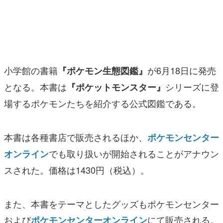
マンガ
女性向け
アプリレビュー
小学館の書籍
が6月18日に発売
『ポケモン生態図鑑』
その他
となる。本書は
シリーズに登
『ポケットモンスター』
場するポケモンたちを紹介する公式図鑑である。
電ファミニコゲーマーとは？
運営：株式会社マレ
本書は各種書店で販売されるほか、
ポケモンセンター
でも取り扱いが開始されることがアナウン
オンライン
スされた。価格は1430円（税込）。
また、本書をテーマとしたグッズもポケモンセンター
および
にて販売される。
ポケモンセンターオンライン