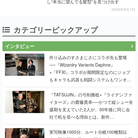
し“本当に望んでる髪型”を見つけ出す
2026年8月7日
カテゴリーピックアップ
インタビュー
作り込みのすさまじさにコラボ先も驚嘆
──『Wizardry Variants Daphne』
×『FFXI』コラボが期間限定なのにジョブ
もキャラも武器も戦闘システムもワンオフ
で作り込まれた理由を両ディレクターに聞
く
『TATSUJIN』の弓削雅稔×『ライデンファ
イターズ』の齋藤貴幸──かつて縦シュー全
盛期を支えていた2人が、30年後に同じ会
社で机を並べる理由とは。新作
『TATSUJIN EXTREME』で初タッグを組
んだレジェンド2人に訊く開発秘話
実写映像1000分、ルート分岐100種類以