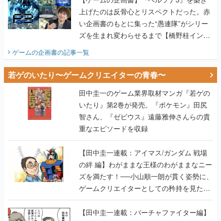
上げたのは反骨心とリスペクトだった。赤
い企画書のもとに集った“愚連隊”がシリー
ズを生まれ変わらせるまで【橋野桂インタ
ビュー】
ゲームの企画書
の記事一覧
若ゲのいたり〜ゲームクリエイターの青春〜
田中圭一のゲーム業界取材マンガ『若ゲの
いたり』第2巻が発売。『ポケモン』田尻
智さん、『ゼビウス』遠藤雅伸さんらの貴
重なエピソードを収録
【田中圭一連載：アイマス/ガンダム 戦場
の絆 編】わがままな王様のわがままなニー
ズを満たす！──小山順一朗が貫く姿勢に、
ゲームクリエイターとしての矜持を見た
【若ゲのいたり最終回】
【田中圭一連載：バーチャファイター編】