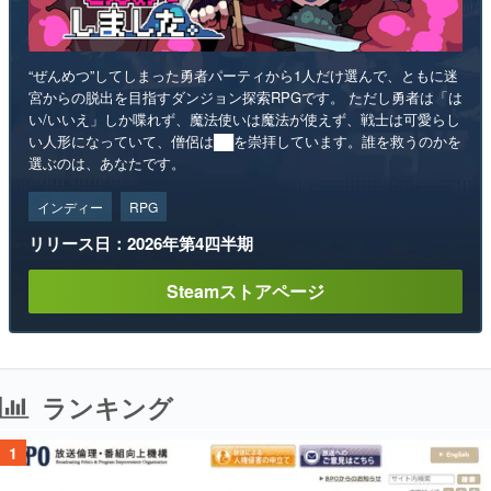
“ぜんめつ”してしまった勇者パーティから1人だけ選んで、ともに迷
宮からの脱出を目指すダンジョン探索RPGです。 ただし勇者は「は
い/いいえ」しか喋れず、魔法使いは魔法が使えず、戦士は可愛らし
い人形になっていて、僧侶は██を崇拝しています。誰を救うのかを
選ぶのは、あなたです。
インディー
RPG
リリース日：2026年第4四半期
Steamストアページ
ランキング
1