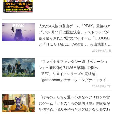
人気の4人協力登山ゲーム『PEAK』最後のア
プデが8月11日に配信決定。デストラップが
張り巡らされた“塔“のバイオーム「GLOOM」
と「THE CITADEL」が登場し、火山地帯と入
れ替わる
2026年8月7日
『ファイナルファンタジーⅦ リベレーショ
ン』の新映像が8月26日早朝に公開へ。
『FF7』リメイクシリーズの完結編、
「gamescom」のオープニングナイトライブ
にてディレクターの浜口直樹氏が登壇する予
2026年8月7日
定
「けもの」たちが通う小さなヘアサロンを営
むゲーム『けものたちの髪切り屋』体験版が
配信開始。悩みを持ったお客様と会話を交わ