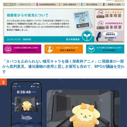
「タバコを止められない猫耳キャラを描く深夜枠アニメ」に視聴者の一部
から批判意見。違法薬物の使用と思しき描写も含めて、BPOが議論を交わ
す
2