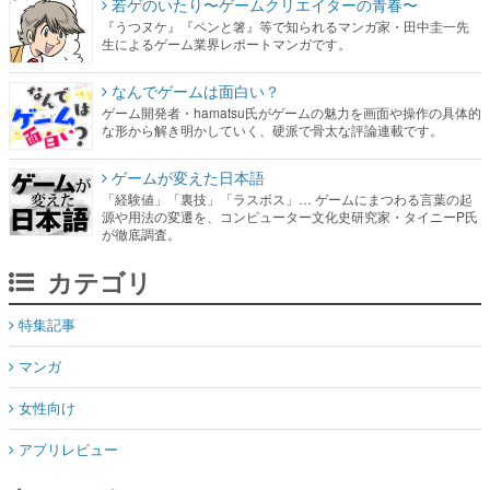
若ゲのいたり〜ゲームクリエイターの青春〜
『うつヌケ』『ペンと箸』等で知られるマンガ家・田中圭一先
生によるゲーム業界レポートマンガです。
なんでゲームは面白い？
ゲーム開発者・hamatsu氏がゲームの魅力を画面や操作の具体的
な形から解き明かしていく、硬派で骨太な評論連載です。
ゲームが変えた日本語
「経験値」「裏技」「ラスボス」… ゲームにまつわる言葉の起
源や用法の変遷を、コンピューター文化史研究家・タイニーP氏
が徹底調査。
カテゴリ
特集記事
マンガ
女性向け
アプリレビュー