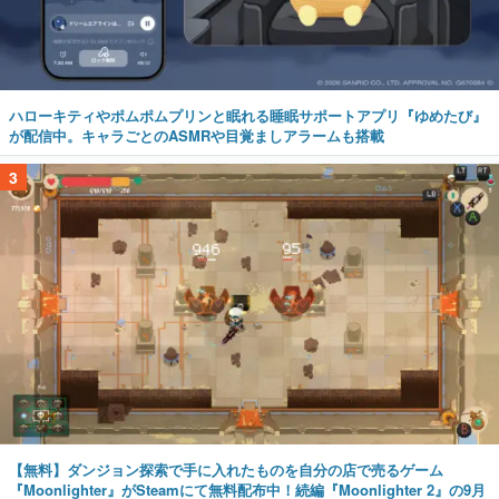
ハローキティやポムポムプリンと眠れる睡眠サポートアプリ『ゆめたび』
が配信中。キャラごとのASMRや目覚ましアラームも搭載
3
【無料】ダンジョン探索で手に入れたものを自分の店で売るゲーム
『Moonlighter』がSteamにて無料配布中！続編『Moonlighter 2』の9月