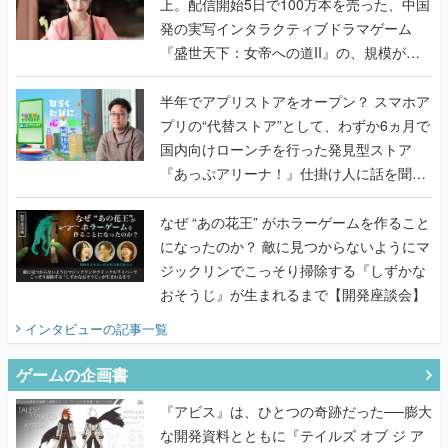
上。配信開始5日で100万本を売った、中国
発の実写インタラクティブドラマゲーム
『盛世天下：女帝への道II』の、規模が違
うこだわりをプロデューサーに聞いた
半年でアプリストアをオープン？ スマホア
プリの“代替ストア”として、わずか6ヵ月で
国内向けローンチを行った発見型ストア
『あっぷアリーナ！』仕掛け人に話を聞い
てみた
なぜ “あの花王” がホラーゲームを作ること
になったのか？ 敵に見つからないようにマ
ジックリンでこっそり掃除する『しずかな
おそうじ』が生まれるまで【開発座談会】
インタビュー
の記事一覧
ゲームの企画書
『アビス』は、ひとつの奇跡だった──膨大
な開発資料とともに『テイルズ オブ ジ ア