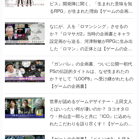
ビス』開発陣に聞く、「生まれた意味を知
るRPG」が生まれた理由【ゲームの企画
書】
なにが、人を「ロマンシング」させるの
か？『ロマサガ2』当時の企画書とキャラ
設定画から迫る、河津秋敏がRPGに生み出
した「ロマン」の正体とは【ゲームの企画
書】
『ガンパレ』の企画書、ついに公開━初代
PSの伝説的タイトルは、なぜ生まれたの
か？そして『LOOP8』へ受け継がれたもの
【ゲームの企画書】
世界が認めるゲームデザイナー・上田文人
とはいったい何が凄いのか？ ヨコオタロ
ウ・外山圭一郎らと共に『ICO』に込めら
れたこだわりを語り尽くす！【ゲームの企
画書】
【ゲームの企画書】『ペルソナ3』を築き