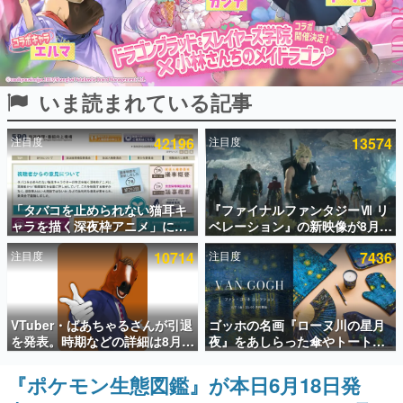
インタビュー
連載・特集一覧
いま読まれている記事
殿堂入り記事
SNS拡散数が数千以上！ ページビュー数万以上！ などな
ど。多くの人々に読まれた、電ファミ渾身の“殿堂入り”記
注目度
42196
注目度
13574
事をまとめました。
ゲームの企画書
名作ゲームクリエイターの方々に製作時のエピソードをお
聞きし、ヒットする企画（ゲーム）とは何か？を探ってい
「タバコを止められない猫耳キ
『ファイナルファンタジーⅦ リ
きます。
ャラを描く深夜枠アニメ」に視
ベレーション』の新映像が8月
聴者の一部から批判意見。違法
26日早朝に公開へ。『FF7』リ
赫本
注目度
10714
注目度
7436
薬物の使用と思しき描写も含め
メイクシリーズの完結編、
この物語を解いてはいけない。『赫本』は、〈試験問題〉
て、BPOが議論を交わす
「gamescom」のオープニング
の形をした短編ホラー小説集です。
ナイトライブにてディレクター
の浜口直樹氏が登壇する予定
新世代に訊く
VTuber・ばあちゃるさんが引退
ゴッホの名画『ローヌ川の星月
これからのデジタルゲーム市場を担う若きクリエイター達
を発表。時期などの詳細は8月9
夜』をあしらった傘やトートバ
の姿を追い、彼らのルーツと情熱を探っていきます。
日15時からの配信で説明
ッグなどが登場。8月7日21時よ
り2日間限定で予約販売
『ポケモン生態図鑑』が本日6月18日発
ゲーム世代の作家たち
ゲームに多大な影響を受けた作家さんに取材し、ゲームが