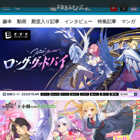
広告をスキップ
赫本
動画
殿堂入り記事
インタビュー
特集記事
マンガ
ピックアップ
電ファミのいま読まれている記事ランキング
アプリセール情報