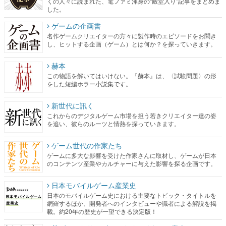
くの人々に読まれた、電ファミ渾身の“殿堂入り”記事をまとめま
した。
ゲームの企画書
名作ゲームクリエイターの方々に製作時のエピソードをお聞き
し、ヒットする企画（ゲーム）とは何か？を探っていきます。
赫本
この物語を解いてはいけない。『赫本』は、〈試験問題〉の形
をした短編ホラー小説集です。
新世代に訊く
これからのデジタルゲーム市場を担う若きクリエイター達の姿
を追い、彼らのルーツと情熱を探っていきます。
ゲーム世代の作家たち
ゲームに多大な影響を受けた作家さんに取材し、ゲームが日本
のコンテンツ産業やカルチャーに与えた影響を探る企画です。
日本モバイルゲーム産業史
日本のモバイルゲーム史における主要なトピック・タイトルを
網羅するほか、開発者へのインタビューや識者による解説を掲
載。約20年の歴史が一望できる決定版！