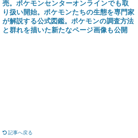
売。ポケモンセンターオンラインでも取
日本のコンテンツ産業やカルチャーに与えた影響を探る企
り扱い開始。ポケモンたちの生態を専門家
画です。
が解説する公式図鑑。ポケモンの調査方法
日本モバイルゲーム産業史
日本のモバイルゲーム史における主要なトピック・タイト
と群れを描いた新たなページ画像も公開
ルを網羅するほか、開発者へのインタビューや識者による
解説を掲載。約20年の歴史が一望できる決定版！
若ゲのいたり〜ゲームクリエイターの青春〜
『うつヌケ』『ペンと箸』等で知られるマンガ家・田中圭
一先生によるゲーム業界レポートマンガです。
なんでゲームは面白い？
ゲーム開発者・hamatsu氏がゲームの魅力を画面や操作の
具体的な形から解き明かしていく、硬派で骨太な評論連載
です。
ゲームが変えた日本語
「経験値」「裏技」「ラスボス」… ゲームにまつわる言葉
の起源や用法の変遷を、コンピューター文化史研究家・タ
イニーP氏が徹底調査。
カテゴリ
記事へ戻る
特集記事