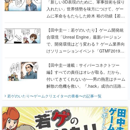
「新しい3D表現のために、軍事技術を採り
入れたい」世界情勢を味方につけて、ゲー
ムに革命をもたらした鈴木 裕の功績【若ゲ
のいたり】
【田中圭一：若ゲのいたり】ゲーム開発統
合環境「Unreal Engine」最新バージョン
で、開発環境はどう変わる？ ゲーム業界向
けソリューションイベント「GTMF2019」
に行って、より理解を深めよう【PR】
【田中圭一連載：サイバーコネクトツー
編】すべての責任はオレが取る。だから、
付いてきてくれないか──男の熱意はチーム
解散の危機を救い、『.hack』成功の活路を
開く。業界の快男児・松山 洋に流れる血は
若ゲのいたり〜ゲームクリエイターの青春〜
の記事一覧
『少年ジャンプ』色だった【若ゲのいた
り】