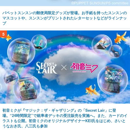
パペットスンスンの郵便局限定グッズが登場。お手紙を持ったスンスンの
マスコットや、スンスンがプリントされたレターセットなどがラインナッ
プ
5
初音ミクが『マジック：ザ・ギャザリング』の「Secret Lair」に登
場。“24時間限定”で統率者デッキの受注販売を実施へ。また、カードのイ
ラストも公開。初音ミクのオリジナルデザイナーKEI氏をはじめ、さいと
うなおき氏、八三氏も参加