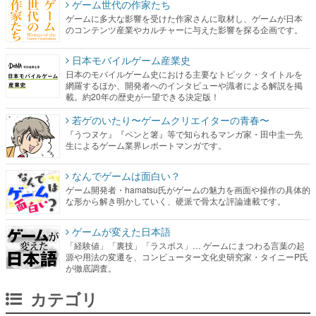
ゲーム世代の作家たち
ゲームに多大な影響を受けた作家さんに取材し、ゲームが日本
のコンテンツ産業やカルチャーに与えた影響を探る企画です。
日本モバイルゲーム産業史
日本のモバイルゲーム史における主要なトピック・タイトルを
網羅するほか、開発者へのインタビューや識者による解説を掲
載。約20年の歴史が一望できる決定版！
若ゲのいたり〜ゲームクリエイターの青春〜
『うつヌケ』『ペンと箸』等で知られるマンガ家・田中圭一先
生によるゲーム業界レポートマンガです。
なんでゲームは面白い？
ゲーム開発者・hamatsu氏がゲームの魅力を画面や操作の具体的
な形から解き明かしていく、硬派で骨太な評論連載です。
ゲームが変えた日本語
「経験値」「裏技」「ラスボス」… ゲームにまつわる言葉の起
源や用法の変遷を、コンピューター文化史研究家・タイニーP氏
が徹底調査。
カテゴリ