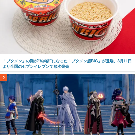
「ブタメン」の麺が“約4倍”になった「ブタメン超BIG」が登場。8月11日
より全国のセブンイレブンで順次発売
2