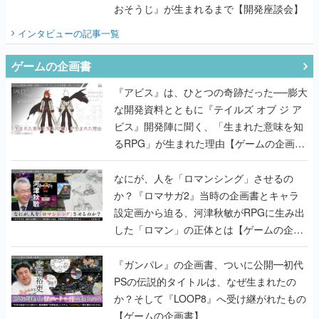
おそうじ』が生まれるまで【開発座談会】
インタビュー
の記事一覧
ゲームの企画書
『アビス』は、ひとつの奇跡だった──膨大
な開発資料とともに『テイルズ オブ ジ ア
ビス』開発陣に聞く、「生まれた意味を知
るRPG」が生まれた理由【ゲームの企画
書】
なにが、人を「ロマンシング」させるの
か？『ロマサガ2』当時の企画書とキャラ
設定画から迫る、河津秋敏がRPGに生み出
した「ロマン」の正体とは【ゲームの企画
書】
『ガンパレ』の企画書、ついに公開━初代
PSの伝説的タイトルは、なぜ生まれたの
か？そして『LOOP8』へ受け継がれたもの
【ゲームの企画書】