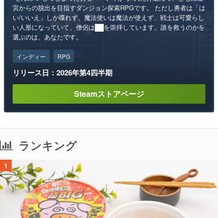
宮からの脱出を目指すダンジョン探索RPGです。 ただし勇者は「は
い/いいえ」しか喋れず、魔法使いは魔法が使えず、戦士は可愛らし
い人形になっていて、僧侶は██を崇拝しています。誰を救うのかを
選ぶのは、あなたです。
インディー
RPG
リリース日：2026年第4四半期
Steamストアページ
ランキング
1