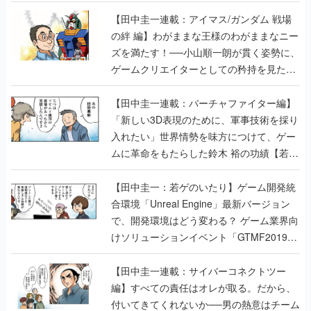
【田中圭一連載：アイマス/ガンダム 戦場
の絆 編】わがままな王様のわがままなニー
ズを満たす！──小山順一朗が貫く姿勢に、
ゲームクリエイターとしての矜持を見た
【若ゲのいたり最終回】
【田中圭一連載：バーチャファイター編】
「新しい3D表現のために、軍事技術を採り
入れたい」世界情勢を味方につけて、ゲー
ムに革命をもたらした鈴木 裕の功績【若ゲ
のいたり】
【田中圭一：若ゲのいたり】ゲーム開発統
合環境「Unreal Engine」最新バージョン
で、開発環境はどう変わる？ ゲーム業界向
けソリューションイベント「GTMF2019」
に行って、より理解を深めよう【PR】
【田中圭一連載：サイバーコネクトツー
編】すべての責任はオレが取る。だから、
付いてきてくれないか──男の熱意はチーム