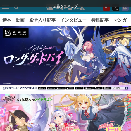
広告をスキップ
赫本
動画
殿堂入り記事
インタビュー
特集記事
マンガ
ピックアップ
電ファミのいま読まれている記事ランキング
アプリセール情報