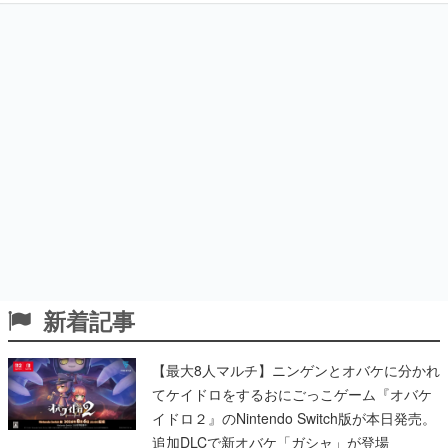
新着記事
【最大8人マルチ】ニンゲンとオバケに分かれ
てケイドロをするおにごっこゲーム『オバケ
イドロ２』のNintendo Switch版が本日発売。
追加DLCで新オバケ「ガシャ」が登場