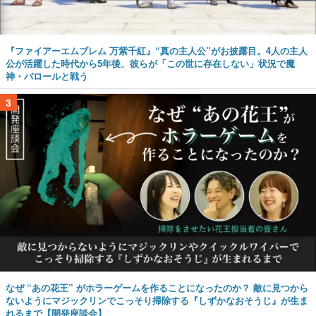
『ファイアーエムブレム 万紫千紅』“真の主人公”がお披露目。4人の主人
公が活躍した時代から5年後、彼らが「この世に存在しない」状況で魔
神・バロールと戦う
3
なぜ “あの花王” がホラーゲームを作ることになったのか？ 敵に見つから
ないようにマジックリンでこっそり掃除する『しずかなおそうじ』が生ま
れるまで【開発座談会】