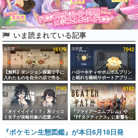
インタビュー
連載・特集一覧
いま読まれている記事
殿堂入り記事
SNS拡散数が数千以上！ ページビュー数万以上！ などな
ど。多くの人々に読まれた、電ファミ渾身の“殿堂入り”記
注目度
16170
注目度
7942
事をまとめました。
ゲームの企画書
名作ゲームクリエイターの方々に製作時のエピソードをお
聞きし、ヒットする企画（ゲーム）とは何か？を探ってい
【無料】ダンジョン探索で手に
ハローキティやポムポムプリン
きます。
入れたものを自分の店で売るゲ
と眠れる睡眠サポートアプリ
ーム『Moonlighter』がSteam
『ゆめたび』が配信中。キャラ
赫本
注目度
7183
注目度
6182
にて無料配布中！続編
ごとのASMRや目覚ましアラー
この物語を解いてはいけない。『赫本』は、〈試験問題〉
『Moonlighter 2』の9月2日正
ムも搭載
の形をした短編ホラー小説集です。
式リリースを記念したキャンペ
ーン
新世代に訊く
「オイイイイイ！？」系ツッコ
『ファイアーエムブレム』や
これからのデジタルゲーム市場を担う若きクリエイター達
ミ女子が攻略対象の恋愛ノベル
『FFタクティクス』に影響を受
の姿を追い、彼らのルーツと情熱を探っていきます。
ゲーム『美術部カノジョ』
けた新作戦略RPG『Beaten
Steamストアページが公開。
Path』2027年に発売へ。
『ポケモン生態図鑑』が本日6月18日発
ゲーム世代の作家たち
「お前らーそろそろ自重しろ
PC（Steam）、PS5、Xbox、
ゲームに多大な影響を受けた作家さんに取材し、ゲームが