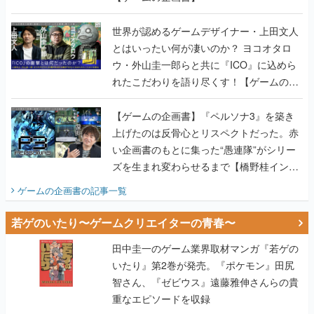
世界が認めるゲームデザイナー・上田文人
とはいったい何が凄いのか？ ヨコオタロ
ウ・外山圭一郎らと共に『ICO』に込めら
れたこだわりを語り尽くす！【ゲームの企
画書】
【ゲームの企画書】『ペルソナ3』を築き
上げたのは反骨心とリスペクトだった。赤
い企画書のもとに集った“愚連隊”がシリー
ズを生まれ変わらせるまで【橋野桂インタ
ビュー】
ゲームの企画書
の記事一覧
若ゲのいたり〜ゲームクリエイターの青春〜
田中圭一のゲーム業界取材マンガ『若ゲの
いたり』第2巻が発売。『ポケモン』田尻
智さん、『ゼビウス』遠藤雅伸さんらの貴
重なエピソードを収録