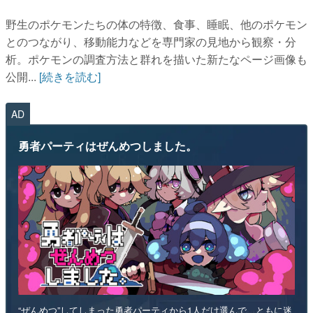
野生のポケモンたちの体の特徴、食事、睡眠、他のポケモン
とのつながり、移動能力などを専門家の見地から観察・分
析。ポケモンの調査方法と群れを描いた新たなページ画像も
公開...
[続きを読む]
AD
勇者パーティはぜんめつしました。
“ぜんめつ”してしまった勇者パーティから1人だけ選んで、ともに迷