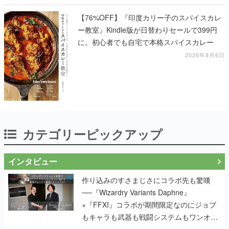
に
【76%OFF】『印度カリー子のスパイスカレ
ー教室』Kindle版が日替わりセールで399円
に。初心者でも自宅で本格スパイスカレー
2026年8月6日
カテゴリーピックアップ
インタビュー
作り込みのすさまじさにコラボ先も驚嘆
──『Wizardry Variants Daphne』
×『FFXI』コラボが期間限定なのにジョブ
もキャラも武器も戦闘システムもワンオフ