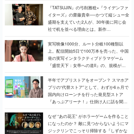
で作り込まれた理由を両ディレクターに聞
く
『TATSUJIN』の弓削雅稔×『ライデンファ
イターズ』の齋藤貴幸──かつて縦シュー全
盛期を支えていた2人が、30年後に同じ会
社で机を並べる理由とは。新作
『TATSUJIN EXTREME』で初タッグを組
んだレジェンド2人に訊く開発秘話
実写映像1000分、ルート分岐100種類以
上。配信開始5日で100万本を売った、中国
発の実写インタラクティブドラマゲーム
『盛世天下：女帝への道II』の、規模が違
うこだわりをプロデューサーに聞いた
半年でアプリストアをオープン？ スマホア
プリの“代替ストア”として、わずか6ヵ月で
国内向けローンチを行った発見型ストア
『あっぷアリーナ！』仕掛け人に話を聞い
てみた
なぜ “あの花王” がホラーゲームを作ること
になったのか？ 敵に見つからないようにマ
ジックリンでこっそり掃除する『しずかな