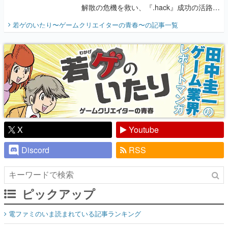
解散の危機を救い、『.hack』成功の活路を
開く。業界の快男児・松山 洋に流れる血は
若ゲのいたり〜ゲームクリエイターの青春〜
の記事一覧
『少年ジャンプ』色だった【若ゲのいた
り】
X
Youtube
Discord
RSS
ピックアップ
電ファミのいま読まれている記事ランキング