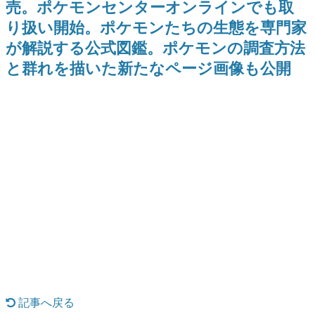
売。ポケモンセンターオンラインでも取
ー？＾＾」暗黒微笑の夢女子
Switch向けにリリース予定
日本のコンテンツ産業やカルチャーに与えた影響を探る企
や、萌え声不思議ちゃん女子と
り扱い開始。ポケモンたちの生態を専門家
画です。
青春を謳歌
が解説する公式図鑑。ポケモンの調査方法
日本モバイルゲーム産業史
日本のモバイルゲーム史における主要なトピック・タイト
と群れを描いた新たなページ画像も公開
ルを網羅するほか、開発者へのインタビューや識者による
解説を掲載。約20年の歴史が一望できる決定版！
若ゲのいたり〜ゲームクリエイターの青春〜
『うつヌケ』『ペンと箸』等で知られるマンガ家・田中圭
一先生によるゲーム業界レポートマンガです。
なんでゲームは面白い？
ゲーム開発者・hamatsu氏がゲームの魅力を画面や操作の
具体的な形から解き明かしていく、硬派で骨太な評論連載
です。
ゲームが変えた日本語
「経験値」「裏技」「ラスボス」… ゲームにまつわる言葉
の起源や用法の変遷を、コンピューター文化史研究家・タ
イニーP氏が徹底調査。
カテゴリ
記事へ戻る
特集記事