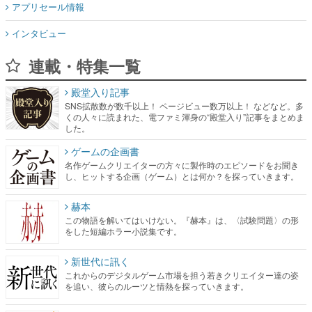
アプリセール情報
インタビュー
連載・特集一覧
殿堂入り記事
SNS拡散数が数千以上！ ページビュー数万以上！ などなど。多
くの人々に読まれた、電ファミ渾身の“殿堂入り”記事をまとめま
した。
ゲームの企画書
名作ゲームクリエイターの方々に製作時のエピソードをお聞き
し、ヒットする企画（ゲーム）とは何か？を探っていきます。
赫本
この物語を解いてはいけない。『赫本』は、〈試験問題〉の形
をした短編ホラー小説集です。
新世代に訊く
これからのデジタルゲーム市場を担う若きクリエイター達の姿
を追い、彼らのルーツと情熱を探っていきます。