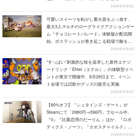
2026年8月6日
可愛いスイーツを転がし重火器をぶっ放す、
最大3人マルチのローグライクアクションゲー
ム『チョコレートパレード』体験版が配信開
始。ボスラッシュが巻き起こる戦場で敵を倒
し、コインを集めてスコアを競い合え
2026年8月6日
“すっぱい”刺激的な味を追求した新作エナジ
ードリンク「Ehtel（エテル）」の体験型イベ
ントが東京で開催中、8月28日まで。イベン
ト会場では試飲やグッズの販売も実施
2026年8月6日
【80%オフ】『シュタインズ・ゲート』が
Steamにて「2980円→596円」でセール中。
『0』『比翼恋理のだーりん 』ほか、『ロボ
ティクス・ノーツ』『カオスチャイルド』な
ど科学アドベンチャーシリーズもセール対象
2026年8月6日