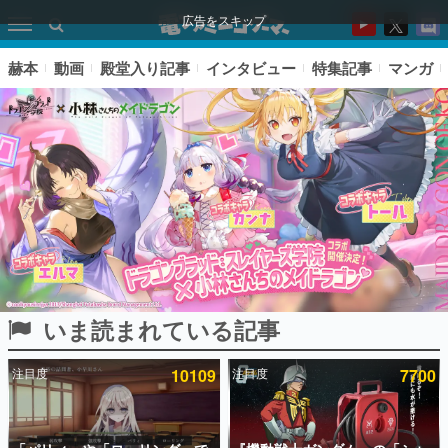
広告をスキップ
赫本
動画
殿堂入り記事
インタビュー
特集記事
マンガ
いま読まれている記事
ピックアップ
注目度
10109
注目度
7700
電ファミのいま読まれている記事ランキング
アプリセール情報