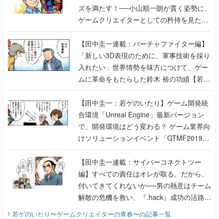
ズを満たす！──小山順一朗が貫く姿勢に、
ゲームクリエイターとしての矜持を見た
【若ゲのいたり最終回】
【田中圭一連載：バーチャファイター編】
「新しい3D表現のために、軍事技術を採り
入れたい」世界情勢を味方につけて、ゲー
ムに革命をもたらした鈴木 裕の功績【若ゲ
のいたり】
【田中圭一：若ゲのいたり】ゲーム開発統
合環境「Unreal Engine」最新バージョン
で、開発環境はどう変わる？ ゲーム業界向
けソリューションイベント「GTMF2019」
に行って、より理解を深めよう【PR】
【田中圭一連載：サイバーコネクトツー
編】すべての責任はオレが取る。だから、
付いてきてくれないか──男の熱意はチーム
解散の危機を救い、『.hack』成功の活路を
開く。業界の快男児・松山 洋に流れる血は
若ゲのいたり〜ゲームクリエイターの青春〜
の記事一覧