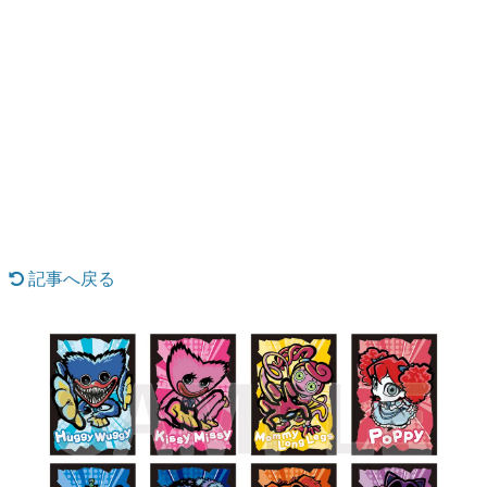
日本のコンテンツ産業やカルチャーに与えた影響を探る企
画です。
日本モバイルゲーム産業史
日本のモバイルゲーム史における主要なトピック・タイト
ルを網羅するほか、開発者へのインタビューや識者による
解説を掲載。約20年の歴史が一望できる決定版！
若ゲのいたり〜ゲームクリエイターの青春〜
『うつヌケ』『ペンと箸』等で知られるマンガ家・田中圭
一先生によるゲーム業界レポートマンガです。
なんでゲームは面白い？
ゲーム開発者・hamatsu氏がゲームの魅力を画面や操作の
記事へ戻る
具体的な形から解き明かしていく、硬派で骨太な評論連載
です。
ゲームが変えた日本語
「経験値」「裏技」「ラスボス」… ゲームにまつわる言葉
の起源や用法の変遷を、コンピューター文化史研究家・タ
イニーP氏が徹底調査。
カテゴリ
特集記事