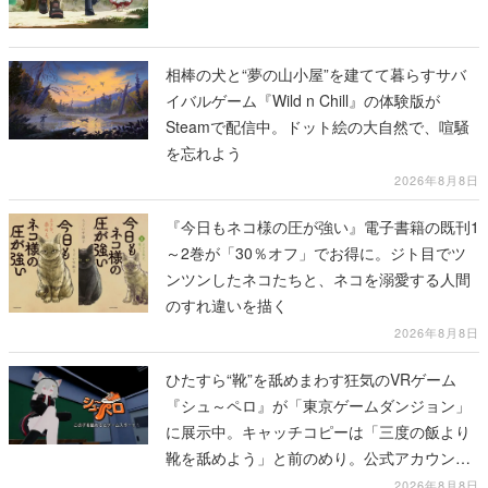
相棒の犬と“夢の山小屋”を建てて暮らすサバ
イバルゲーム『Wild n Chill』の体験版が
Steamで配信中。ドット絵の大自然で、喧騒
を忘れよう
2026年8月8日
『今日もネコ様の圧が強い』電子書籍の既刊1
～2巻が「30％オフ」でお得に。ジト目でツ
ンツンしたネコたちと、ネコを溺愛する人間
のすれ違いを描く
2026年8月8日
ひたすら“靴”を舐めまわす狂気のVRゲーム
『シュ～ペロ』が「東京ゲームダンジョン」
に展示中。キャッチコピーは「三度の飯より
靴を舐めよう」と前のめり。公式アカウント
も開設され、2026年リリースに向けて開発中
2026年8月8日