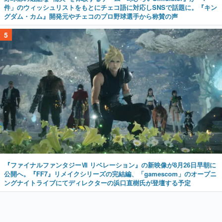
件」のウィッシュリストをもとにチェコ語に対応しSNSで話題に。『キン
グダム・カム』開発元やチェコのプロ野球選手から称賛の声
5
『ファイナルファンタジーⅦ リベレーション』の新映像が8月26日早朝に
公開へ。『FF7』リメイクシリーズの完結編、「gamescom」のオープニ
ングナイトライブにてディレクターの浜口直樹氏が登壇する予定