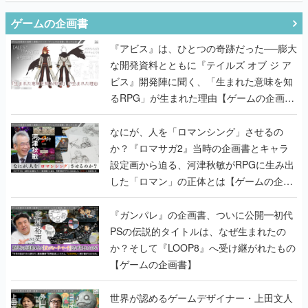
ゲームの企画書
『アビス』は、ひとつの奇跡だった──膨大
な開発資料とともに『テイルズ オブ ジ ア
ビス』開発陣に聞く、「生まれた意味を知
るRPG」が生まれた理由【ゲームの企画
書】
なにが、人を「ロマンシング」させるの
か？『ロマサガ2』当時の企画書とキャラ
設定画から迫る、河津秋敏がRPGに生み出
した「ロマン」の正体とは【ゲームの企画
書】
『ガンパレ』の企画書、ついに公開━初代
PSの伝説的タイトルは、なぜ生まれたの
か？そして『LOOP8』へ受け継がれたもの
【ゲームの企画書】
世界が認めるゲームデザイナー・上田文人