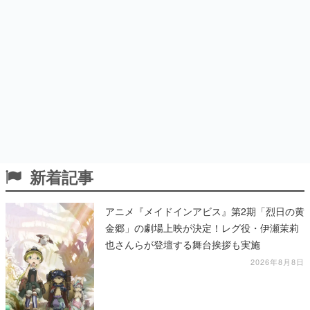
新着記事
アニメ『メイドインアビス』第2期「烈日の黄
金郷」の劇場上映が決定！レグ役・伊瀬茉莉
也さんらが登壇する舞台挨拶も実施
2026年8月8日