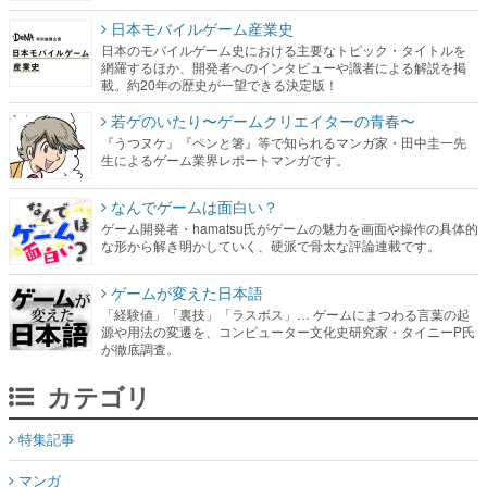
日本モバイルゲーム産業史
日本のモバイルゲーム史における主要なトピック・タイトルを
網羅するほか、開発者へのインタビューや識者による解説を掲
載。約20年の歴史が一望できる決定版！
若ゲのいたり〜ゲームクリエイターの青春〜
『うつヌケ』『ペンと箸』等で知られるマンガ家・田中圭一先
生によるゲーム業界レポートマンガです。
なんでゲームは面白い？
ゲーム開発者・hamatsu氏がゲームの魅力を画面や操作の具体的
な形から解き明かしていく、硬派で骨太な評論連載です。
ゲームが変えた日本語
「経験値」「裏技」「ラスボス」… ゲームにまつわる言葉の起
源や用法の変遷を、コンピューター文化史研究家・タイニーP氏
が徹底調査。
カテゴリ
特集記事
マンガ