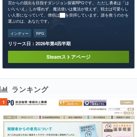
宮からの脱出を目指すダンジョン探索RPGです。 ただし勇者は「は
い/いいえ」しか喋れず、魔法使いは魔法が使えず、戦士は可愛らし
い人形になっていて、僧侶は██を崇拝しています。誰を救うのかを
選ぶのは、あなたです。
インディー
RPG
リリース日：2026年第4四半期
Steamストアページ
ランキング
1