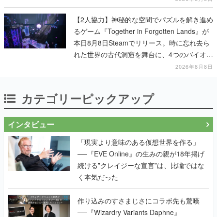
【2人協力】神秘的な空間でパズルを解き進め
るゲーム『Together in Forgotten Lands』が
本日8月8日Steamでリリース。時に忘れ去ら
れた世界の古代洞窟を舞台に、4つのバイオー
ムを探索しながら脱出を目指す
2026年8月8日
カテゴリーピックアップ
インタビュー
「現実より意味のある仮想世界を作る」
──『EVE Online』の生みの親が18年掲げ
続ける”クレイジーな宣言”は、比喩ではな
く本気だった
作り込みのすさまじさにコラボ先も驚嘆
──『Wizardry Variants Daphne』