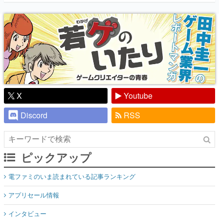
『少年ジャンプ』色だった【若ゲのいた
り】
X
Youtube
Discord
RSS
ピックアップ
電ファミのいま読まれている記事ランキング
アプリセール情報
インタビュー