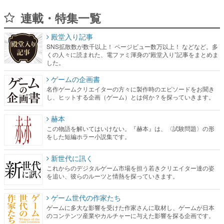
連載・特集一覧
殿堂入り記事
SNS拡散数が数千以上！ ページビュー数万以上！ などなど。多
くの人々に読まれた、電ファミ渾身の“殿堂入り”記事をまとめま
した。
ゲームの企画書
名作ゲームクリエイターの方々に製作時のエピソードをお聞き
し、ヒットする企画（ゲーム）とは何か？を探っていきます。
赫本
この物語を解いてはいけない。『赫本』は、〈試験問題〉の形
をした短編ホラー小説集です。
新世代に訊く
これからのデジタルゲーム市場を担う若きクリエイター達の姿
を追い、彼らのルーツと情熱を探っていきます。
ゲーム世代の作家たち
ゲームに多大な影響を受けた作家さんに取材し、ゲームが日本
のコンテンツ産業やカルチャーに与えた影響を探る企画です。