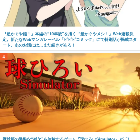
『超かぐや姫！』本編の“10年後”を描く『超かぐやメシ！』Web連載決
定。新たなWebマンガレーベル「ビビビコミック」にて特別話が掲載スタ
ート、あのお話には…まだ続きがある！
4
野球部の過酷な“補欠”を体験するゲーム『球ひろいSimulator』が「1