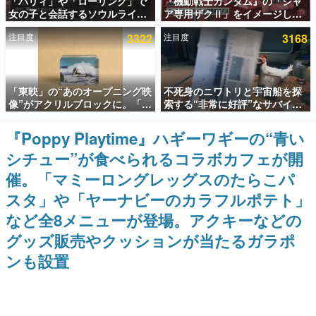
「パリィ」や「ローリング」で
『機動戦士ガンダム』の「シャ
女の子と会話するソウルライク
ア専用ザクⅡ」をイメージした
インタビュー
恋愛ゲーム『小早川さんはソウ
散水ホースリールが予約開始。
注目度
3322
注目度
3168
ルライク』無料公開。返事に失
本体にはシャアのパーソナルマ
連載・特集一覧
敗すると「YOU DIED」
ークやジオン公国軍のエンブレ
ム、型式番号などを配置
殿堂入り記事
「東映」の“あのオープニング映
不死身のニワトリと宇宙船を探
SNS拡散数が数千以上！ ページビュー数万以上！ などな
ど。多くの人々に読まれた、電ファミ渾身の“殿堂入り”記
像”がアクリルブロックに。「東
索する“非常に好評”なサバイバ
事をまとめました。
映ヒストリカル グッズコレクシ
ルゲーム『Breathedge』が無
ョン」が8月下旬より発売
料で配布中。入手できる期間は8
『Poppy Playtime』ハギーワギーの“青い
ゲームの企画書
月10日まで
名作ゲームクリエイターの方々に製作時のエピソードをお
シチュー”が食べられるコラボカフェが開
聞きし、ヒットする企画（ゲーム）とは何か？を探ってい
きます。
催。「マミーロングレッグスのたらこパ
赫本
スタ」や「ヤーナビーのカラフルポテト」
この物語を解いてはいけない。『赫本』は、〈試験問題〉
など全8メニューが登場。アクキーなどの
の形をした短編ホラー小説集です。
グッズ販売やクッションが当たるガラポ
新世代に訊く
ンも設置
これからのデジタルゲーム市場を担う若きクリエイター達
の姿を追い、彼らのルーツと情熱を探っていきます。
ゲーム世代の作家たち
ゲームに多大な影響を受けた作家さんに取材し、ゲームが