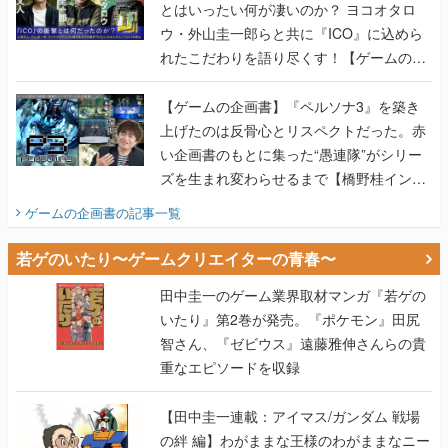
とはいったい何が凄いのか？ ヨコオタロ
ウ・外山圭一郎らと共に『ICO』に込めら
れたこだわりを語り尽くす！【ゲームの企
画書】
【ゲームの企画書】『ペルソナ3』を築き
上げたのは反骨心とリスペクトだった。赤
い企画書のもとに集った“愚連隊”がシリー
ズを生まれ変わらせるまで【橋野桂インタ
ビュー】
ゲームの企画書
の記事一覧
若ゲのいたり〜ゲームクリエイターの青春〜
田中圭一のゲーム業界取材マンガ『若ゲの
いたり』第2巻が発売。『ポケモン』田尻
智さん、『ゼビウス』遠藤雅伸さんらの貴
重なエピソードを収録
【田中圭一連載：アイマス/ガンダム 戦場
の絆 編】わがままな王様のわがままなニー