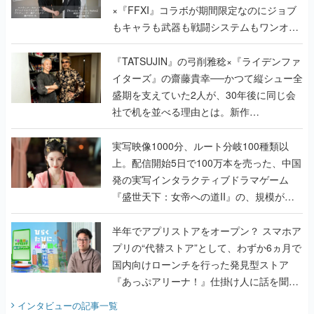
×『FFXI』コラボが期間限定なのにジョブ
もキャラも武器も戦闘システムもワンオフ
で作り込まれた理由を両ディレクターに聞
く
『TATSUJIN』の弓削雅稔×『ライデンファ
イターズ』の齋藤貴幸──かつて縦シュー全
盛期を支えていた2人が、30年後に同じ会
社で机を並べる理由とは。新作
『TATSUJIN EXTREME』で初タッグを組
んだレジェンド2人に訊く開発秘話
実写映像1000分、ルート分岐100種類以
上。配信開始5日で100万本を売った、中国
発の実写インタラクティブドラマゲーム
『盛世天下：女帝への道II』の、規模が違
うこだわりをプロデューサーに聞いた
半年でアプリストアをオープン？ スマホア
プリの“代替ストア”として、わずか6ヵ月で
国内向けローンチを行った発見型ストア
『あっぷアリーナ！』仕掛け人に話を聞い
てみた
インタビュー
の記事一覧