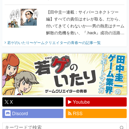
に行って、より理解を深めよう【PR】
【田中圭一連載：サイバーコネクトツー
編】すべての責任はオレが取る。だから、
付いてきてくれないか──男の熱意はチーム
解散の危機を救い、『.hack』成功の活路を
開く。業界の快男児・松山 洋に流れる血は
若ゲのいたり〜ゲームクリエイターの青春〜
の記事一覧
『少年ジャンプ』色だった【若ゲのいた
り】
X
Youtube
Discord
RSS