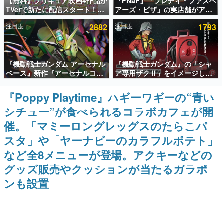
【無料】プリキュア映画4作品が
『FNaF』「フレディ・ファズベ
TVerで新たに配信スタート！な
アーズ・ピザ」の実店舗がアメ
インタビュー
んと2018年～2024年の映画ほぼ
リカの商業施設「American
注目度
2882
注目度
1793
すべてが見放題に、ぶっちゃけ
Dream」に2027年オープン！
連載・特集一覧
ありえないラインナップ
ScottGamesとの共同開発、食
事だけでなくステージショーや
没入型のホラー体験も楽しめる
殿堂入り記事
『機動戦士ガンダム アーセナル
『機動戦士ガンダム』の「シャ
SNS拡散数が数千以上！ ページビュー数万以上！ などな
ど。多くの人々に読まれた、電ファミ渾身の“殿堂入り”記
ベース』新作『アーセナルコマ
ア専用ザクⅡ」をイメージした
事をまとめました。
ンダー』発表！8月28日からオ
散水ホースリールが予約開始。
ープンベータテスト開催、2027
本体にはシャアのパーソナルマ
『Poppy Playtime』ハギーワギーの“青い
ゲームの企画書
年2月下旬に稼働予定
ークやジオン公国軍のエンブレ
名作ゲームクリエイターの方々に製作時のエピソードをお
シチュー”が食べられるコラボカフェが開
ム、型式番号などを配置
聞きし、ヒットする企画（ゲーム）とは何か？を探ってい
きます。
催。「マミーロングレッグスのたらこパ
赫本
スタ」や「ヤーナビーのカラフルポテト」
この物語を解いてはいけない。『赫本』は、〈試験問題〉
など全8メニューが登場。アクキーなどの
の形をした短編ホラー小説集です。
グッズ販売やクッションが当たるガラポ
新世代に訊く
ンも設置
これからのデジタルゲーム市場を担う若きクリエイター達
の姿を追い、彼らのルーツと情熱を探っていきます。
ゲーム世代の作家たち
ゲームに多大な影響を受けた作家さんに取材し、ゲームが