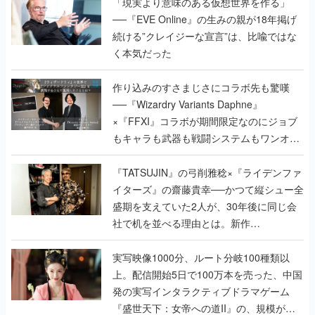
「現実より意味のある仮想世界を作る」
──『EVE Online』の生みの親が18年掲げ
続ける”クレイジーな宣言”は、比喩ではな
く本気だった
作り込みのすさまじさにコラボ先も驚嘆
──『Wizardry Variants Daphne』
×『FFXI』コラボが期間限定なのにジョブ
もキャラも武器も戦闘システムもワンオフ
で作り込まれた理由を両ディレクターに聞
く
『TATSUJIN』の弓削雅稔×『ライデンファ
イターズ』の齋藤貴幸──かつて縦シュー全
盛期を支えていた2人が、30年後に同じ会
社で机を並べる理由とは。新作
『TATSUJIN EXTREME』で初タッグを組
んだレジェンド2人に訊く開発秘話
実写映像1000分、ルート分岐100種類以
上。配信開始5日で100万本を売った、中国
発の実写インタラクティブドラマゲーム
『盛世天下：女帝への道II』の、規模が違