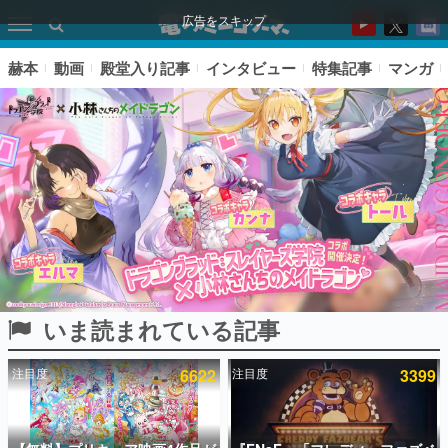
広告をスキップ
赫本
動画
殿堂入り記事
インタビュー
特集記事
マンガ
いま読まれている記事
ピックアップ
注目度
6622
注目度
3399
電ファミのいま読まれている記事ランキング
アプリセール情報