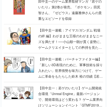
田中圭一のゲーム業界取材マンガ『若ゲの
いたり』第2巻が発売。『ポケモン』田尻
智さん、『ゼビウス』遠藤雅伸さんらの貴
重なエピソードを収録
【田中圭一連載：アイマス/ガンダム 戦場
の絆 編】わがままな王様のわがままなニー
ズを満たす！──小山順一朗が貫く姿勢に、
ゲームクリエイターとしての矜持を見た
【若ゲのいたり最終回】
【田中圭一連載：バーチャファイター編】
「新しい3D表現のために、軍事技術を採り
入れたい」世界情勢を味方につけて、ゲー
ムに革命をもたらした鈴木 裕の功績【若ゲ
のいたり】
【田中圭一：若ゲのいたり】ゲーム開発統
合環境「Unreal Engine」最新バージョン
で、開発環境はどう変わる？ ゲーム業界向
けソリューションイベント「GTMF2019」