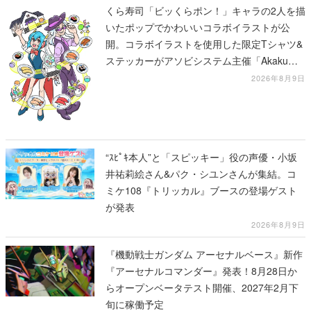
くら寿司「ビッくらポン！」キャラの2人を描
いたポップでかわいいコラボイラストが公
開。コラボイラストを使用した限定Tシャツ&
ステッカーがアソビシステム主催「Akaku
展」にて販売へ
2026年8月9日
“ｽﾋﾟｷ本人”と「スピッキー」役の声優・小坂
井祐莉絵さん&パク・シユンさんが集結。コ
ミケ108『トリッカル』ブースの登場ゲスト
が発表
2026年8月9日
『機動戦士ガンダム アーセナルベース』新作
『アーセナルコマンダー』発表！8月28日か
らオープンベータテスト開催、2027年2月下
旬に稼働予定