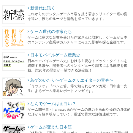
新世代に訊く
これからのデジタルゲーム市場を担う若きクリエイター達の姿
を追い、彼らのルーツと情熱を探っていきます。
ゲーム世代の作家たち
ゲームに多大な影響を受けた作家さんに取材し、ゲームが日本
のコンテンツ産業やカルチャーに与えた影響を探る企画です。
日本モバイルゲーム産業史
日本のモバイルゲーム史における主要なトピック・タイトルを
網羅するほか、開発者へのインタビューや識者による解説を掲
載。約20年の歴史が一望できる決定版！
若ゲのいたり〜ゲームクリエイターの青春〜
『うつヌケ』『ペンと箸』等で知られるマンガ家・田中圭一先
生によるゲーム業界レポートマンガです。
なんでゲームは面白い？
ゲーム開発者・hamatsu氏がゲームの魅力を画面や操作の具体的
な形から解き明かしていく、硬派で骨太な評論連載です。
ゲームが変えた日本語
「経験値」「裏技」「ラスボス」… ゲームにまつわる言葉の起