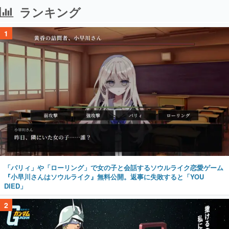
ランキング
1
「パリィ」や「ローリング」で女の子と会話するソウルライク恋愛ゲーム
『小早川さんはソウルライク』無料公開。返事に失敗すると「YOU
DIED」
2