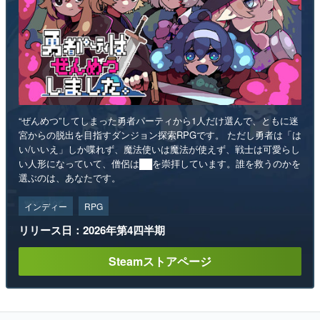
“ぜんめつ”してしまった勇者パーティから1人だけ選んで、ともに迷
宮からの脱出を目指すダンジョン探索RPGです。 ただし勇者は「は
い/いいえ」しか喋れず、魔法使いは魔法が使えず、戦士は可愛らし
い人形になっていて、僧侶は██を崇拝しています。誰を救うのかを
選ぶのは、あなたです。
インディー
RPG
リリース日：2026年第4四半期
Steamストアページ