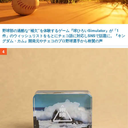
野球部の過酷な“補欠”を体験するゲーム『球ひろいSimulator』が「1
件」のウィッシュリストをもとにチェコ語に対応しSNSで話題に。『キン
グダム・カム』開発元やチェコのプロ野球選手から称賛の声
4