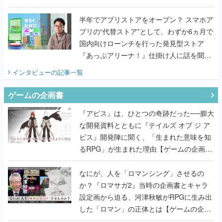
うこだわりをプロデューサーに聞いた
半年でアプリストアをオープン？ スマホア
プリの“代替ストア”として、わずか6ヵ月で
国内向けローンチを行った発見型ストア
『あっぷアリーナ！』仕掛け人に話を聞い
てみた
インタビュー
の記事一覧
ゲームの企画書
『アビス』は、ひとつの奇跡だった──膨大
な開発資料とともに『テイルズ オブ ジ ア
ビス』開発陣に聞く、「生まれた意味を知
るRPG」が生まれた理由【ゲームの企画
書】
なにが、人を「ロマンシング」させるの
か？『ロマサガ2』当時の企画書とキャラ
設定画から迫る、河津秋敏がRPGに生み出
した「ロマン」の正体とは【ゲームの企画
書】