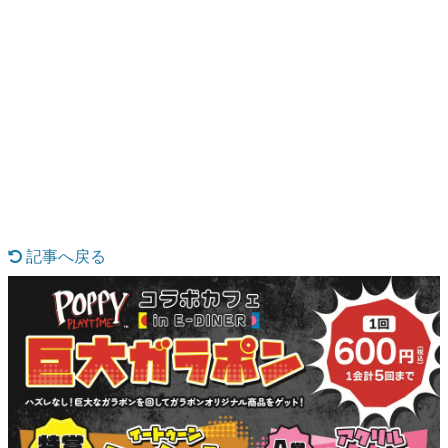
日本のコンテンツ産業やカルチャーに与えた影響を探る企
画です。
日本モバイルゲーム産業史
日本のモバイルゲーム史における主要なトピック・タイト
ルを網羅するほか、開発者へのインタビューや識者による
解説を掲載。約20年の歴史が一望できる決定版！
若ゲのいたり〜ゲームクリエイターの青春〜
『うつヌケ』『ペンと箸』等で知られるマンガ家・田中圭
一先生によるゲーム業界レポートマンガです。
なんでゲームは面白い？
ゲーム開発者・hamatsu氏がゲームの魅力を画面や操作の
記事へ戻る
具体的な形から解き明かしていく、硬派で骨太な評論連載
です。
ゲームが変えた日本語
「経験値」「裏技」「ラスボス」… ゲームにまつわる言葉
の起源や用法の変遷を、コンピューター文化史研究家・タ
イニーP氏が徹底調査。
カテゴリ
特集記事