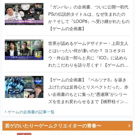
『ガンパレ』の企画書、ついに公開━初代
PSの伝説的タイトルは、なぜ生まれたの
か？そして『LOOP8』へ受け継がれたもの
【ゲームの企画書】
世界が認めるゲームデザイナー・上田文人
とはいったい何が凄いのか？ ヨコオタロ
ウ・外山圭一郎らと共に『ICO』に込めら
れたこだわりを語り尽くす！【ゲームの企
画書】
【ゲームの企画書】『ペルソナ3』を築き
上げたのは反骨心とリスペクトだった。赤
い企画書のもとに集った“愚連隊”がシリー
ズを生まれ変わらせるまで【橋野桂インタ
ビュー】
ゲームの企画書
の記事一覧
若ゲのいたり〜ゲームクリエイターの青春〜