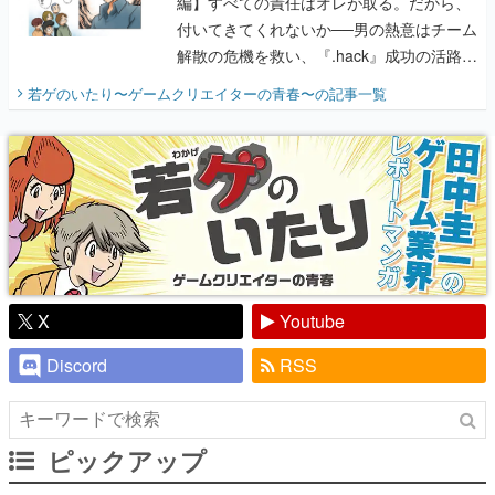
編】すべての責任はオレが取る。だから、
付いてきてくれないか──男の熱意はチーム
解散の危機を救い、『.hack』成功の活路を
開く。業界の快男児・松山 洋に流れる血は
若ゲのいたり〜ゲームクリエイターの青春〜
の記事一覧
『少年ジャンプ』色だった【若ゲのいた
り】
X
Youtube
Discord
RSS
ピックアップ