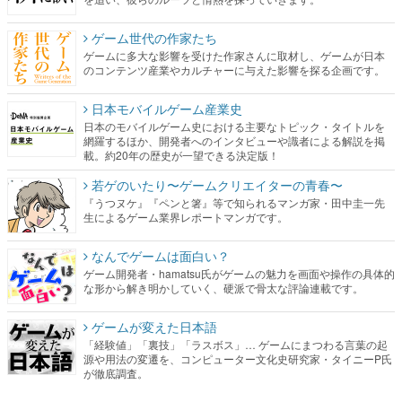
ゲーム世代の作家たち
ゲームに多大な影響を受けた作家さんに取材し、ゲームが日本
のコンテンツ産業やカルチャーに与えた影響を探る企画です。
日本モバイルゲーム産業史
日本のモバイルゲーム史における主要なトピック・タイトルを
網羅するほか、開発者へのインタビューや識者による解説を掲
載。約20年の歴史が一望できる決定版！
若ゲのいたり〜ゲームクリエイターの青春〜
『うつヌケ』『ペンと箸』等で知られるマンガ家・田中圭一先
生によるゲーム業界レポートマンガです。
なんでゲームは面白い？
ゲーム開発者・hamatsu氏がゲームの魅力を画面や操作の具体的
な形から解き明かしていく、硬派で骨太な評論連載です。
ゲームが変えた日本語
「経験値」「裏技」「ラスボス」… ゲームにまつわる言葉の起
源や用法の変遷を、コンピューター文化史研究家・タイニーP氏
が徹底調査。