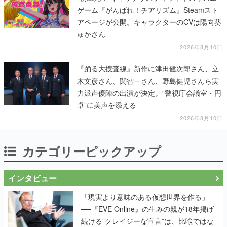
ゲーム『がんばれ！チアリズム』Steamスト
アページが公開。キャラクターのCVは陽向葵
ゅかさん
2026年8月10日
『踊る大捜査線』新作に津田健次郎さん、立
木文彦さん、関智一さん、野島健児さんら実
力派声優陣の出演が決定。“警視庁会議室・円
卓”に美声を添える
2026年8月10日
カテゴリーピックアップ
インタビュー
「現実より意味のある仮想世界を作る」
──『EVE Online』の生みの親が18年掲げ
続ける”クレイジーな宣言”は、比喩ではな