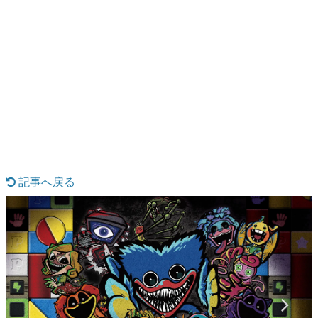
日本のコンテンツ産業やカルチャーに与えた影響を探る企
画です。
日本モバイルゲーム産業史
日本のモバイルゲーム史における主要なトピック・タイト
ルを網羅するほか、開発者へのインタビューや識者による
解説を掲載。約20年の歴史が一望できる決定版！
若ゲのいたり〜ゲームクリエイターの青春〜
『うつヌケ』『ペンと箸』等で知られるマンガ家・田中圭
一先生によるゲーム業界レポートマンガです。
なんでゲームは面白い？
ゲーム開発者・hamatsu氏がゲームの魅力を画面や操作の
記事へ戻る
具体的な形から解き明かしていく、硬派で骨太な評論連載
です。
ゲームが変えた日本語
「経験値」「裏技」「ラスボス」… ゲームにまつわる言葉
の起源や用法の変遷を、コンピューター文化史研究家・タ
イニーP氏が徹底調査。
カテゴリ
特集記事