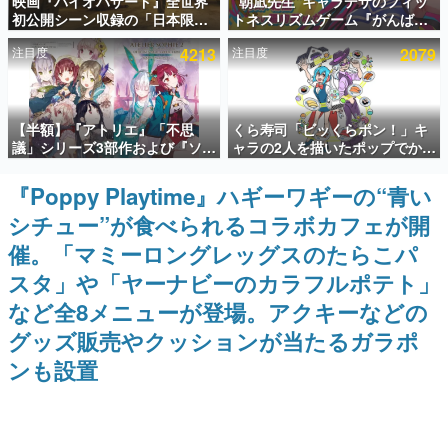
映画『バイオハザード』全世界
“朝凪先生”キャラデザのフィッ
初公開シーン収録の「日本限
トネスリズムゲーム『がんば
インタビュー
定」予告映像が解禁。バイオの
れ！チアリズム』Steamストア
注目度
4213
注目度
2079
日（8月10日）にあわせて、
ページが公開。キャラクターの
連載・特集一覧
「ラクーンシティ総合病院」へ
CVは陽向葵ゅかさん
行く配達人の姿が披露
殿堂入り記事
【半額】『アトリエ』「不思
くら寿司「ビッくらポン！」キ
SNS拡散数が数千以上！ ページビュー数万以上！ などな
ど。多くの人々に読まれた、電ファミ渾身の“殿堂入り”記
議」シリーズ3部作および『ソフ
ャラの2人を描いたポップでかわ
事をまとめました。
ィーのアトリエ2』公式画集の
いいコラボイラストが公開。コ
Kindle版が50%オフとなるセー
ラボイラストを使用した限定T
『Poppy Playtime』ハギーワギーの“青い
ゲームの企画書
ルが開催中。各作品の設定画や
シャツ&ステッカーがアソビシ
名作ゲームクリエイターの方々に製作時のエピソードをお
シチュー”が食べられるコラボカフェが開
美麗なイラストの数々をふんだ
ステム主催「Akaku展」にて販
聞きし、ヒットする企画（ゲーム）とは何か？を探ってい
んに収録
売へ
きます。
催。「マミーロングレッグスのたらこパ
赫本
スタ」や「ヤーナビーのカラフルポテト」
この物語を解いてはいけない。『赫本』は、〈試験問題〉
など全8メニューが登場。アクキーなどの
の形をした短編ホラー小説集です。
グッズ販売やクッションが当たるガラポ
新世代に訊く
ンも設置
これからのデジタルゲーム市場を担う若きクリエイター達
の姿を追い、彼らのルーツと情熱を探っていきます。
ゲーム世代の作家たち
ゲームに多大な影響を受けた作家さんに取材し、ゲームが