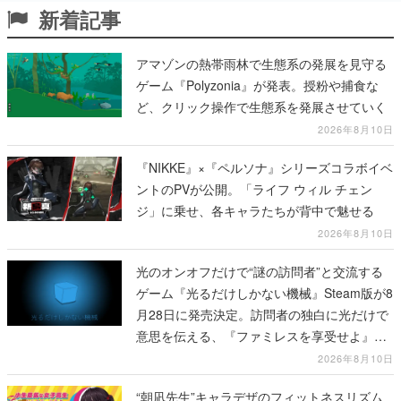
新着記事
アマゾンの熱帯雨林で生態系の発展を見守る
ゲーム『Polyzonia』が発表。授粉や捕食な
ど、クリック操作で生態系を発展させていく
2026年8月10日
『NIKKE』×『ペルソナ』シリーズコラボイベ
ントのPVが公開。「ライフ ウィル チェン
ジ」に乗せ、各キャラたちが背中で魅せる
2026年8月10日
光のオンオフだけで“謎の訪問者”と交流する
ゲーム『光るだけしかない機械』Steam版が8
月28日に発売決定。訪問者の独白に光だけで
意思を伝える、『ファミレスを享受せよ』開
発元の最新作
2026年8月10日
“朝凪先生”キャラデザのフィットネスリズム