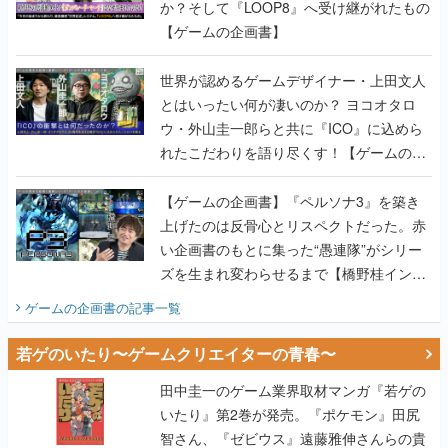
か？そして『LOOP8』へ受け継がれたもの
【ゲームの企画書】
世界が認めるゲームデザイナー・上田文人
とはいったい何が凄いのか？ ヨコオタロ
ウ・外山圭一郎らと共に『ICO』に込めら
れたこだわりを語り尽くす！【ゲームの企
画書】
【ゲームの企画書】『ペルソナ3』を築き
上げたのは反骨心とリスペクトだった。赤
い企画書のもとに集った“愚連隊”がシリー
ズを生まれ変わらせるまで【橋野桂インタ
ビュー】
ゲームの企画書
の記事一覧
若ゲのいたり〜ゲームクリエイターの青春〜
田中圭一のゲーム業界取材マンガ『若ゲの
いたり』第2巻が発売。『ポケモン』田尻
智さん、『ゼビウス』遠藤雅伸さんらの貴