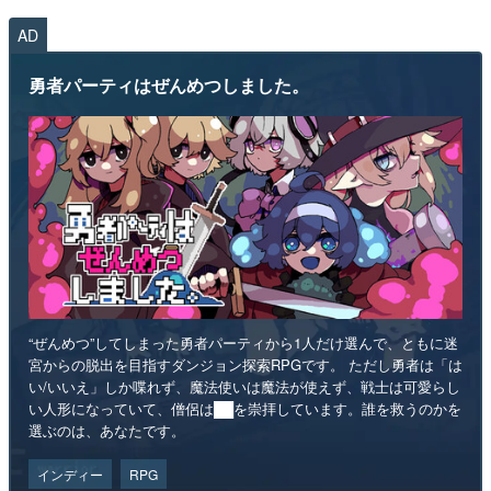
AD
勇者パーティはぜんめつしました。
“ぜんめつ”してしまった勇者パーティから1人だけ選んで、ともに迷
宮からの脱出を目指すダンジョン探索RPGです。 ただし勇者は「は
い/いいえ」しか喋れず、魔法使いは魔法が使えず、戦士は可愛らし
い人形になっていて、僧侶は██を崇拝しています。誰を救うのかを
選ぶのは、あなたです。
インディー
RPG