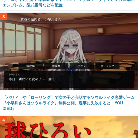
エンブレム、型式番号などを配置
3
「パリィ」や「ローリング」で女の子と会話するソウルライク恋愛ゲーム
『小早川さんはソウルライク』無料公開。返事に失敗すると「YOU
DIED」
4