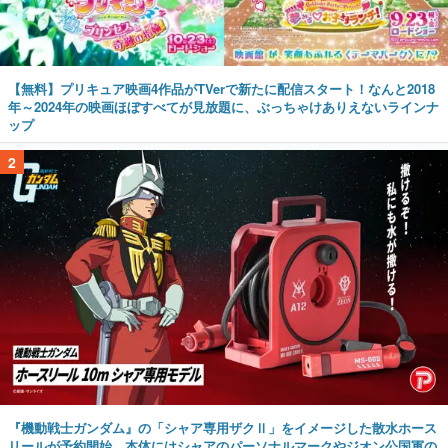
【無料】プリキュア映画4作品がTVerで新たに配信スタート！なんと2018
年～2024年の映画ほぼすべてが見放題に、ぶっちゃけありえないラインナ
ップ
2
『機動戦士ガンダム』の「シャア専用ザクⅡ」をイメージした散水ホース
リールが予約開始。本体にはシャアのパーソナルマークやジオン公国軍の