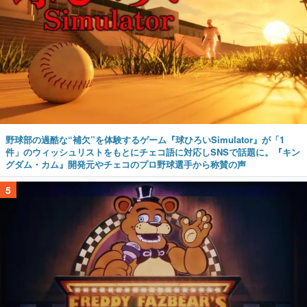
野球部の過酷な“補欠”を体験するゲーム『球ひろいSimulator』が「1
件」のウィッシュリストをもとにチェコ語に対応しSNSで話題に。『キン
グダム・カム』開発元やチェコのプロ野球選手から称賛の声
5