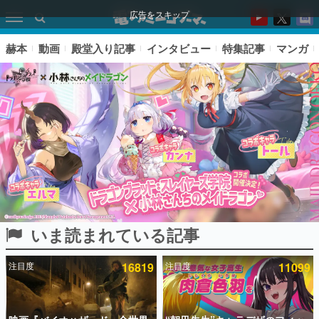
広告をスキップ
赫本
動画
殿堂入り記事
インタビュー
特集記事
マンガ
いま読まれている記事
ピックアップ
注目度
16819
注目度
11099
電ファミのいま読まれている記事ランキング
アプリセール情報