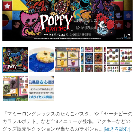
マンガ
女性向け
アプリレビュー
1 / 7
その他
電ファミニコゲーマーとは？
運営：株式会社マレ
「マミーロングレッグスのたらこパスタ」や「ヤーナビーの
カラフルポテト」など全8メニューが登場。アクキーなどの
グッズ販売やクッションが当たるガラポンも...
[続きを読む]