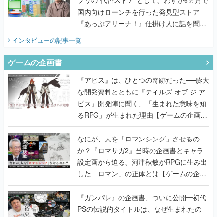
国内向けローンチを行った発見型ストア
『あっぷアリーナ！』仕掛け人に話を聞い
てみた
インタビュー
の記事一覧
ゲームの企画書
『アビス』は、ひとつの奇跡だった──膨大
な開発資料とともに『テイルズ オブ ジ ア
ビス』開発陣に聞く、「生まれた意味を知
るRPG」が生まれた理由【ゲームの企画
書】
なにが、人を「ロマンシング」させるの
か？『ロマサガ2』当時の企画書とキャラ
設定画から迫る、河津秋敏がRPGに生み出
した「ロマン」の正体とは【ゲームの企画
書】
『ガンパレ』の企画書、ついに公開━初代
PSの伝説的タイトルは、なぜ生まれたの