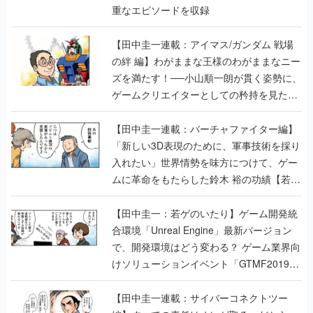
重なエピソードを収録
【田中圭一連載：アイマス/ガンダム 戦場
の絆 編】わがままな王様のわがままなニー
ズを満たす！──小山順一朗が貫く姿勢に、
ゲームクリエイターとしての矜持を見た
【若ゲのいたり最終回】
【田中圭一連載：バーチャファイター編】
「新しい3D表現のために、軍事技術を採り
入れたい」世界情勢を味方につけて、ゲー
ムに革命をもたらした鈴木 裕の功績【若ゲ
のいたり】
【田中圭一：若ゲのいたり】ゲーム開発統
合環境「Unreal Engine」最新バージョン
で、開発環境はどう変わる？ ゲーム業界向
けソリューションイベント「GTMF2019」
に行って、より理解を深めよう【PR】
【田中圭一連載：サイバーコネクトツー