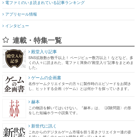
電ファミのいま読まれている記事ランキング
アプリセール情報
インタビュー
連載・特集一覧
殿堂入り記事
SNS拡散数が数千以上！ ページビュー数万以上！ などなど。多
くの人々に読まれた、電ファミ渾身の“殿堂入り”記事をまとめま
した。
ゲームの企画書
名作ゲームクリエイターの方々に製作時のエピソードをお聞き
し、ヒットする企画（ゲーム）とは何か？を探っていきます。
赫本
この物語を解いてはいけない。『赫本』は、〈試験問題〉の形
をした短編ホラー小説集です。
新世代に訊く
これからのデジタルゲーム市場を担う若きクリエイター達の姿
を追い、彼らのルーツと情熱を探っていきます。