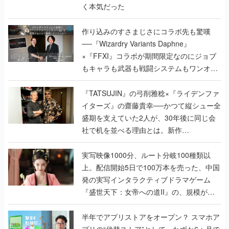
く本気だった
作り込みのすさまじさにコラボ先も驚嘆
──『Wizardry Variants Daphne』
×『FFXI』コラボが期間限定なのにジョブ
もキャラも武器も戦闘システムもワンオフ
で作り込まれた理由を両ディレクターに聞
く
『TATSUJIN』の弓削雅稔×『ライデンファ
イターズ』の齋藤貴幸──かつて縦シュー全
盛期を支えていた2人が、30年後に同じ会
社で机を並べる理由とは。新作
『TATSUJIN EXTREME』で初タッグを組
んだレジェンド2人に訊く開発秘話
実写映像1000分、ルート分岐100種類以
上。配信開始5日で100万本を売った、中国
発の実写インタラクティブドラマゲーム
『盛世天下：女帝への道II』の、規模が違
うこだわりをプロデューサーに聞いた
半年でアプリストアをオープン？ スマホア
プリの“代替ストア”として、わずか6ヵ月で