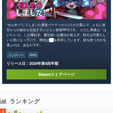
“ぜんめつ”してしまった勇者パーティから1人だけ選んで、ともに迷
宮からの脱出を目指すダンジョン探索RPGです。 ただし勇者は「は
い/いいえ」しか喋れず、魔法使いは魔法が使えず、戦士は可愛らし
い人形になっていて、僧侶は██を崇拝しています。誰を救うのかを
選ぶのは、あなたです。
インディー
RPG
リリース日：2026年第4四半期
Steamストアページ
ランキング
1