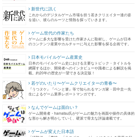
新世代に訊く
これからのデジタルゲーム市場を担う若きクリエイター達の姿
を追い、彼らのルーツと情熱を探っていきます。
ゲーム世代の作家たち
ゲームに多大な影響を受けた作家さんに取材し、ゲームが日本
のコンテンツ産業やカルチャーに与えた影響を探る企画です。
日本モバイルゲーム産業史
日本のモバイルゲーム史における主要なトピック・タイトルを
網羅するほか、開発者へのインタビューや識者による解説を掲
載。約20年の歴史が一望できる決定版！
若ゲのいたり〜ゲームクリエイターの青春〜
『うつヌケ』『ペンと箸』等で知られるマンガ家・田中圭一先
生によるゲーム業界レポートマンガです。
なんでゲームは面白い？
ゲーム開発者・hamatsu氏がゲームの魅力を画面や操作の具体的
な形から解き明かしていく、硬派で骨太な評論連載です。
ゲームが変えた日本語