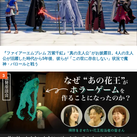
『ファイアーエムブレム 万紫千紅』“真の主人公”がお披露目。4人の主人
公が活躍した時代から5年後、彼らが「この世に存在しない」状況で魔
神・バロールと戦う
3