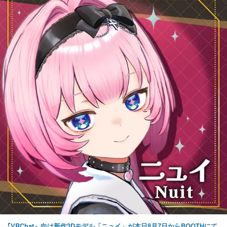
『VRChat』向け新作3Dモデル「ニュイ」が本日8月7日からBOOTHにて