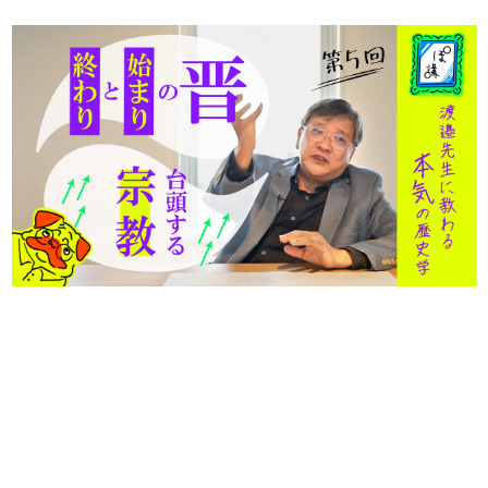
日本のコンテンツ産業やカルチャーに与えた影響を探る企
画です。
日本モバイルゲーム産業史
日本のモバイルゲーム史における主要なトピック・タイト
ルを網羅するほか、開発者へのインタビューや識者による
解説を掲載。約20年の歴史が一望できる決定版！
若ゲのいたり〜ゲームクリエイターの青春〜
『うつヌケ』『ペンと箸』等で知られるマンガ家・田中圭
一先生によるゲーム業界レポートマンガです。
なんでゲームは面白い？
ゲーム開発者・hamatsu氏がゲームの魅力を画面や操作の
具体的な形から解き明かしていく、硬派で骨太な評論連載
です。
ゲームが変えた日本語
「経験値」「裏技」「ラスボス」… ゲームにまつわる言葉
の起源や用法の変遷を、コンピューター文化史研究家・タ
イニーP氏が徹底調査。
カテゴリ
特集記事