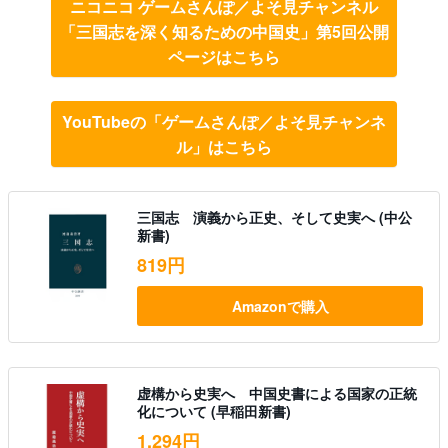
ニコニコ ゲームさんぽ／よそ見チャンネル
「三国志を深く知るための中国史」第5回公開
ページはこちら
YouTubeの「ゲームさんぽ／よそ見チャンネ
ル」はこちら
三国志 演義から正史、そして史実へ (中公
新書)
819円
Amazonで購入
虚構から史実へ 中国史書による国家の正統
化について (早稲田新書)
1,294円