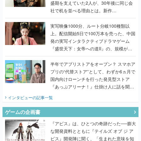
盛期を支えていた2人が、30年後に同じ会
社で机を並べる理由とは。新作
『TATSUJIN EXTREME』で初タッグを組
んだレジェンド2人に訊く開発秘話
実写映像1000分、ルート分岐100種類以
上。配信開始5日で100万本を売った、中国
発の実写インタラクティブドラマゲーム
『盛世天下：女帝への道II』の、規模が違
うこだわりをプロデューサーに聞いた
半年でアプリストアをオープン？ スマホア
プリの“代替ストア”として、わずか6ヵ月で
国内向けローンチを行った発見型ストア
『あっぷアリーナ！』仕掛け人に話を聞い
てみた
インタビュー
の記事一覧
ゲームの企画書
『アビス』は、ひとつの奇跡だった──膨大
な開発資料とともに『テイルズ オブ ジ ア
ビス』開発陣に聞く、「生まれた意味を知