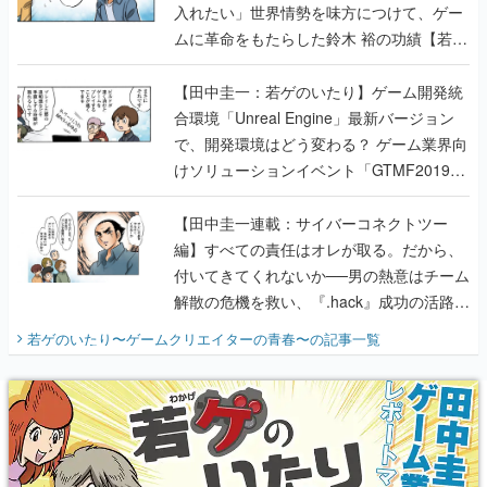
入れたい」世界情勢を味方につけて、ゲー
ムに革命をもたらした鈴木 裕の功績【若ゲ
のいたり】
【田中圭一：若ゲのいたり】ゲーム開発統
合環境「Unreal Engine」最新バージョン
で、開発環境はどう変わる？ ゲーム業界向
けソリューションイベント「GTMF2019」
に行って、より理解を深めよう【PR】
【田中圭一連載：サイバーコネクトツー
編】すべての責任はオレが取る。だから、
付いてきてくれないか──男の熱意はチーム
解散の危機を救い、『.hack』成功の活路を
開く。業界の快男児・松山 洋に流れる血は
若ゲのいたり〜ゲームクリエイターの青春〜
の記事一覧
『少年ジャンプ』色だった【若ゲのいた
り】