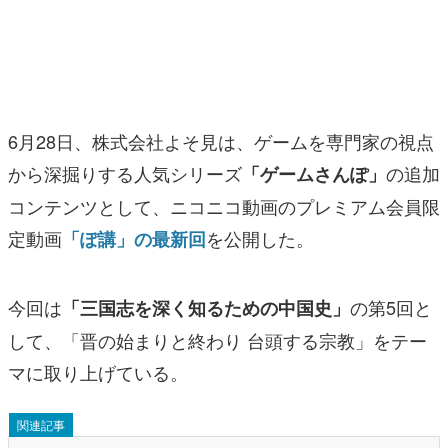
マンガ
女性向け
アプリレビュー
6月28日、株式会社よそ見は、ゲームを専門家の視点
その他
から深掘りする人気シリーズ
の追加
「ゲームさんぽ」
コンテンツとして、ニコニコ動画のプレミアム会員限
電ファミニコゲーマーとは？
定動画
を公開した。
「ぽ講」の最新回
運営：株式会社マレ
今回は
の第5回と
「三国志を深く知るための中国史」
して、「晋の始まりと終わり 台頭する宗教」をテー
マに取り上げている。
関連記事