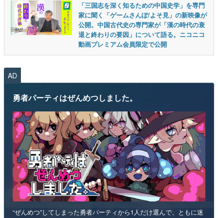
「三国志を深く知るための中国史学」を専門
家に聞く「ゲームさんぽ/よそ見」の新映像が
公開。中国古代史の専門家が「漢の時代の衰
退と終わりの要因」について語る。ニコニコ
動画プレミアム会員限定で公開
AD
勇者パーティはぜんめつしました。
“ぜんめつ”してしまった勇者パーティから1人だけ選んで、ともに迷