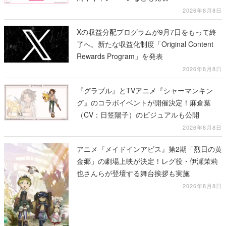
2026年8月8日
Xの収益分配プログラムが9月7日をもって終
了へ。新たな収益化制度「Original Content
Rewards Program」を発表
2026年8月8日
『グラブル』とTVアニメ『シャーマンキン
グ』のコラボイベントが開催決定！麻倉葉
（CV：日笠陽子）のビジュアルも公開
2026年8月8日
アニメ『メイドインアビス』第2期「烈日の黄
金郷」の劇場上映が決定！レグ役・伊瀬茉莉
也さんらが登壇する舞台挨拶も実施
2026年8月8日