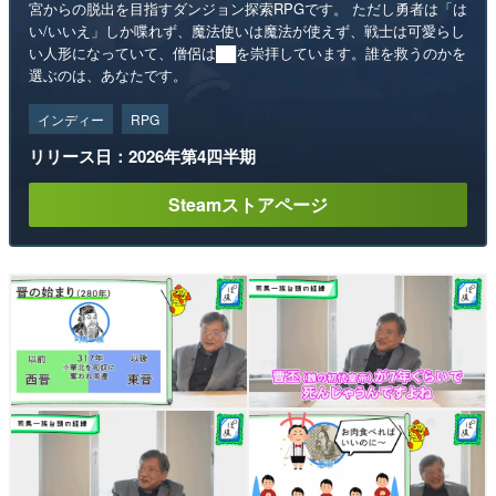
宮からの脱出を目指すダンジョン探索RPGです。 ただし勇者は「は
い/いいえ」しか喋れず、魔法使いは魔法が使えず、戦士は可愛らし
い人形になっていて、僧侶は██を崇拝しています。誰を救うのかを
選ぶのは、あなたです。
インディー
RPG
リリース日：2026年第4四半期
Steamストアページ