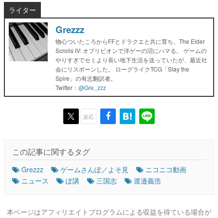
ライター
Grezzz
物心ついたころからFFとドラクエと共に育ち、The Elder
Scrolls IV: オブリビオンで洋ゲーの沼にハマる。 ゲームの
やりすぎでセミより長い地下生活を送っていたが、最近社
会にリスポーンした。 ローグライクTCG「Slay the
Spire」の有志翻訳者。
Twitter：
@Gre_zzz
反応
この記事に関するタグ
Grezzz
ゲームさんぽ／よそ見
ニコニコ動画
ニュース
ぽ講
三国志
渡邉義浩
本ページはアフィリエイトプログラムによる収益を得ている場合が