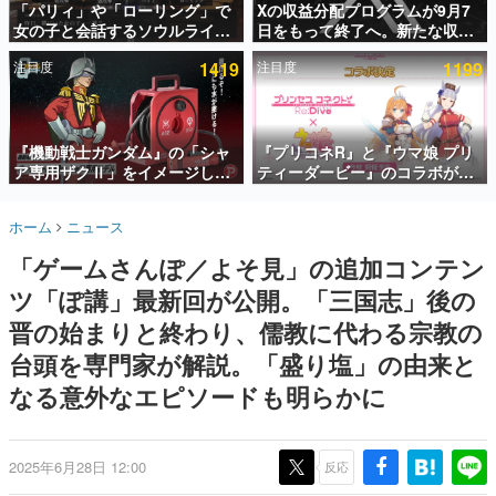
「パリィ」や「ローリング」で
Xの収益分配プログラムが9月7
女の子と会話するソウルライク
日をもって終了へ。新たな収益
インタビュー
恋愛ゲーム『小早川さんはソウ
化制度「Original Content
注目度
1419
注目度
1199
ルライク』無料公開。返事に失
Rewards Program」を発表
連載・特集一覧
敗すると「YOU DIED」
殿堂入り記事
SNS拡散数が数千以上！ ページビュー数万以上！ などな
『機動戦士ガンダム』の「シャ
『プリコネR』と『ウマ娘 プリ
ど。多くの人々に読まれた、電ファミ渾身の“殿堂入り”記
ア専用ザクⅡ」をイメージした
ティーダービー』のコラボが決
事をまとめました。
散水ホースリールが予約開始。
定！“最大170連無料”の8.5周年
本体にはシャアのパーソナルマ
キャンペーンなども発表
ゲームの企画書
ホーム
ニュース
ークやジオン公国軍のエンブレ
名作ゲームクリエイターの方々に製作時のエピソードをお
聞きし、ヒットする企画（ゲーム）とは何か？を探ってい
ム、型式番号などを配置
「ゲームさんぽ／よそ見」の追加コンテン
きます。
ツ「ぽ講」最新回が公開。「三国志」後の
赫本
この物語を解いてはいけない。『赫本』は、〈試験問題〉
晋の始まりと終わり、儒教に代わる宗教の
の形をした短編ホラー小説集です。
台頭を専門家が解説。「盛り塩」の由来と
なる意外なエピソードも明らかに
新世代に訊く
これからのデジタルゲーム市場を担う若きクリエイター達
の姿を追い、彼らのルーツと情熱を探っていきます。
2025年6月28日 12:00
反応
ゲーム世代の作家たち
ゲームに多大な影響を受けた作家さんに取材し、ゲームが