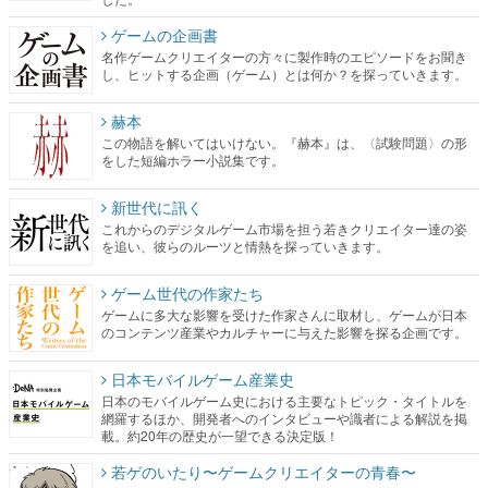
ゲームの企画書
名作ゲームクリエイターの方々に製作時のエピソードをお聞き
し、ヒットする企画（ゲーム）とは何か？を探っていきます。
赫本
この物語を解いてはいけない。『赫本』は、〈試験問題〉の形
をした短編ホラー小説集です。
新世代に訊く
これからのデジタルゲーム市場を担う若きクリエイター達の姿
を追い、彼らのルーツと情熱を探っていきます。
ゲーム世代の作家たち
ゲームに多大な影響を受けた作家さんに取材し、ゲームが日本
のコンテンツ産業やカルチャーに与えた影響を探る企画です。
日本モバイルゲーム産業史
日本のモバイルゲーム史における主要なトピック・タイトルを
網羅するほか、開発者へのインタビューや識者による解説を掲
載。約20年の歴史が一望できる決定版！
若ゲのいたり〜ゲームクリエイターの青春〜