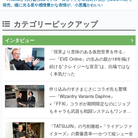
発売。瞳に光る星や感情豊かな表情が、小悪魔かわいい
カテゴリーピックアップ
インタビュー
「現実より意味のある仮想世界を作る」
──『EVE Online』の生みの親が18年掲げ
続ける”クレイジーな宣言”は、比喩ではな
く本気だった
作り込みのすさまじさにコラボ先も驚嘆
──『Wizardry Variants Daphne』
×『FFXI』コラボが期間限定なのにジョブ
もキャラも武器も戦闘システムもワンオフ
で作り込まれた理由を両ディレクターに聞
く
『TATSUJIN』の弓削雅稔×『ライデンファ
イターズ』の齋藤貴幸──かつて縦シュー全