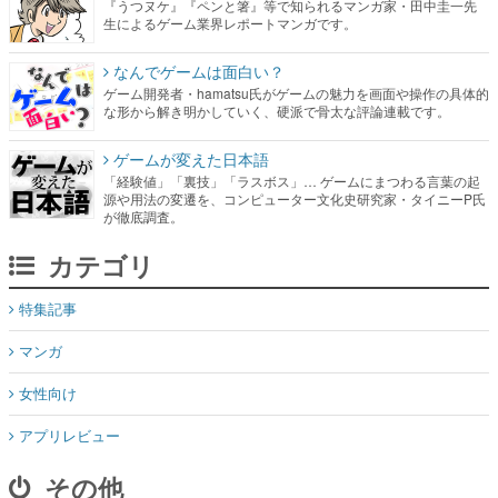
『うつヌケ』『ペンと箸』等で知られるマンガ家・田中圭一先
生によるゲーム業界レポートマンガです。
なんでゲームは面白い？
ゲーム開発者・hamatsu氏がゲームの魅力を画面や操作の具体的
な形から解き明かしていく、硬派で骨太な評論連載です。
ゲームが変えた日本語
「経験値」「裏技」「ラスボス」… ゲームにまつわる言葉の起
源や用法の変遷を、コンピューター文化史研究家・タイニーP氏
が徹底調査。
カテゴリ
特集記事
マンガ
女性向け
アプリレビュー
その他