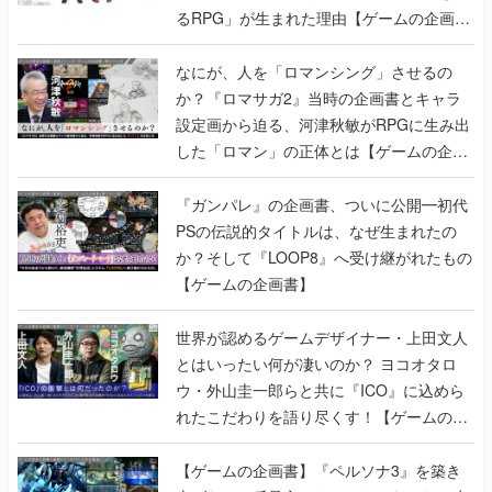
るRPG」が生まれた理由【ゲームの企画
書】
なにが、人を「ロマンシング」させるの
か？『ロマサガ2』当時の企画書とキャラ
設定画から迫る、河津秋敏がRPGに生み出
した「ロマン」の正体とは【ゲームの企画
書】
『ガンパレ』の企画書、ついに公開━初代
PSの伝説的タイトルは、なぜ生まれたの
か？そして『LOOP8』へ受け継がれたもの
【ゲームの企画書】
世界が認めるゲームデザイナー・上田文人
とはいったい何が凄いのか？ ヨコオタロ
ウ・外山圭一郎らと共に『ICO』に込めら
れたこだわりを語り尽くす！【ゲームの企
画書】
【ゲームの企画書】『ペルソナ3』を築き