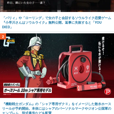
「パリィ」や「ローリング」で女の子と会話するソウルライク恋愛ゲーム
『小早川さんはソウルライク』無料公開。返事に失敗すると「YOU
DIED」
2
『機動戦士ガンダム』の「シャア専用ザクⅡ」をイメージした散水ホース
リールが予約開始。本体にはシャアのパーソナルマークやジオン公国軍の
エンブレム、型式番号などを配置