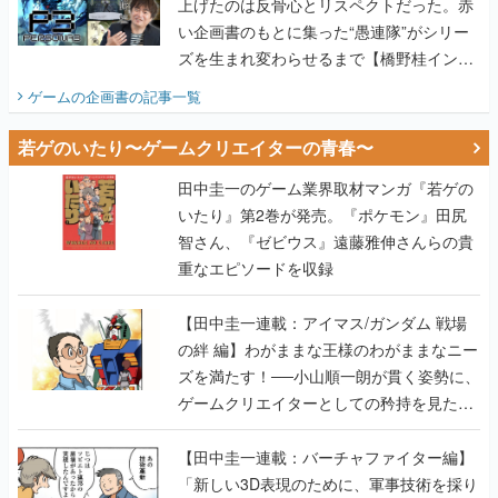
上げたのは反骨心とリスペクトだった。赤
い企画書のもとに集った“愚連隊”がシリー
ズを生まれ変わらせるまで【橋野桂インタ
ビュー】
ゲームの企画書
の記事一覧
若ゲのいたり〜ゲームクリエイターの青春〜
田中圭一のゲーム業界取材マンガ『若ゲの
いたり』第2巻が発売。『ポケモン』田尻
智さん、『ゼビウス』遠藤雅伸さんらの貴
重なエピソードを収録
【田中圭一連載：アイマス/ガンダム 戦場
の絆 編】わがままな王様のわがままなニー
ズを満たす！──小山順一朗が貫く姿勢に、
ゲームクリエイターとしての矜持を見た
【若ゲのいたり最終回】
【田中圭一連載：バーチャファイター編】
「新しい3D表現のために、軍事技術を採り