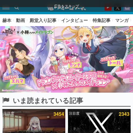
広告をスキップ
赫本
動画
殿堂入り記事
インタビュー
特集記事
マンガ
いま読まれている記事
ピックアップ
注目度
3454
注目度
2343
電ファミのいま読まれている記事ランキング
アプリセール情報