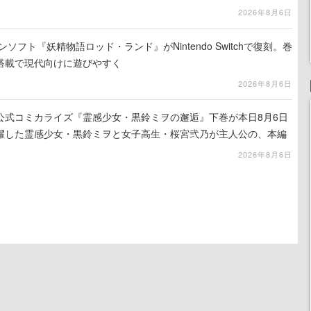
2026年8月6日
ンソフト『妖精物語ロッド・ランド』がNintendo Switchで復刻。巻
搭載で現代向けに遊びやすく
2026年8月6日
公式コミカライズ『霊感少女・黒鈴ミヲの邂逅』下巻が本日8月6日
躍した霊感少女・黒鈴ミヲと女子高生・桜宮弐乃が主人公の、本編
2026年8月6日