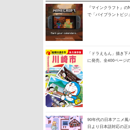
『マインクラフト』のNin
で「バイブラントビジ
「ドラえもん」描き下
に発売。全400ページ
90年代の日本アニメ風キャラ
日より日本語対応の正