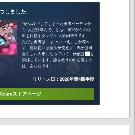
つしました。
“ぜんめつ”してしまった勇者パーティか
ら1人だけ選んで、ともに迷宮からの脱
出を目指すダンジョン探索RPGです。
ただし勇者は「はい/いいえ」しか喋れ
ず、魔法使いは魔法が使えず、戦士は可
愛らしい人形になっていて、僧侶は██を
崇拝しています。誰を救うのかを選ぶの
は、あなたです。
リリース日：2026年第4四半期
Steamストアページ