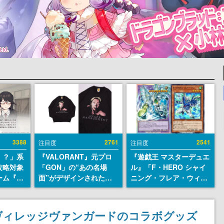
3388
2761
2541
注目度
注目度
！？」系
『VALORANT』元プロ
『遊戯王 マスターデュエ
攻略対象
「GON」の“あの名場
ル』「F・HERO シャイ
ーム『美
面”がデザインされた新
ニング・フレア・ウィン
eamス
作グッズが本日8月5日よ
グマン」「E・HERO エ
開。「お
り期間限定で発売。Tシ
アーマン」などのイラス
自重しろ
ャツやコインケース、ア
ト違いカードが期間限定
ヴィレッジヴァンガードのコラボグッズ
微笑の夢
クキーなどが全品受注生
で登場。累計1億ダウン