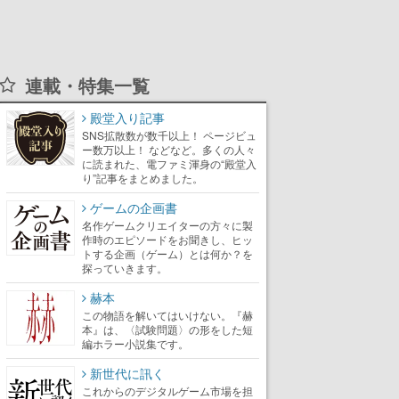
連載・特集一覧
殿堂入り記事
SNS拡散数が数千以上！ ページビュ
ー数万以上！ などなど。多くの人々
に読まれた、電ファミ渾身の“殿堂入
り”記事をまとめました。
ゲームの企画書
名作ゲームクリエイターの方々に製
作時のエピソードをお聞きし、ヒッ
トする企画（ゲーム）とは何か？を
探っていきます。
赫本
この物語を解いてはいけない。『赫
本』は、〈試験問題〉の形をした短
編ホラー小説集です。
新世代に訊く
これからのデジタルゲーム市場を担