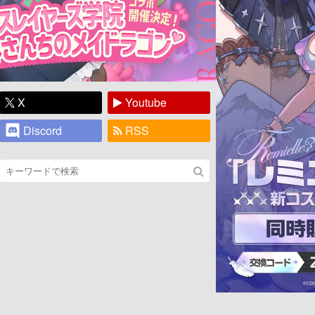
X
Youtube
Discord
RSS