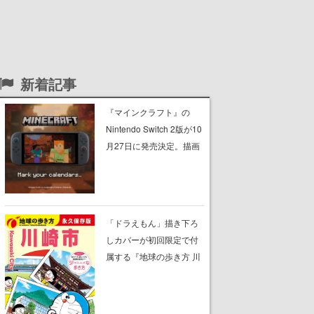
新着記事
『マインクラフト』の
Nintendo Switch 2版が10
月27日に発売決定。描画
設定はデフォルトで「バ
イブラントビジュアル
ズ」となり、より豊かな
グラフィック表現に
「ドラえもん」描き下ろ
しカバーが初回限定で付
属する『地球の歩き方 川
崎市』が8月6日に発売。
全400ページの大ボリュ
ーム