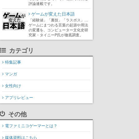
評論連載です。
ゲームが変えた日本語
「経験値」「裏技」「ラスボス」…
ゲームにまつわる言葉の起源や用法
の変遷を、コンピューター文化史研
究家・タイニーP氏が徹底調査。
カテゴリ
特集記事
マンガ
女性向け
アプリレビュー
その他
電ファミニコゲーマーとは？
媒体資料はこちら