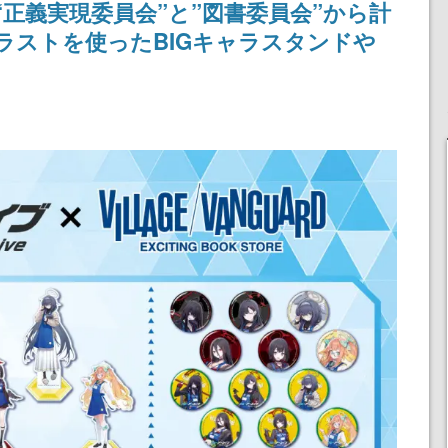
“正義実現委員会”と”図書委員会”から計
不思議ち
産で登場、過去に発売し
ロード突破を記念して
を謳歌
たグッズの再販も
ラストを使ったBIGキャラスタンドや