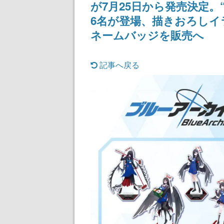
が7月25日から発売決定。
女子や、萌え声
ゃん女子と青春
6名が登場、描きおろしイ
ネームバッジを販売へ
記事へ戻る