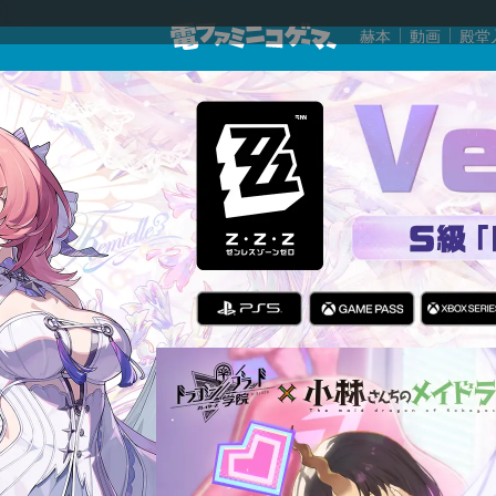
赫本
動画
殿堂