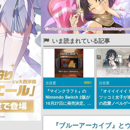
いま読まれている記事
4961
注目度
注目度
『マインクラフト』の
「オイイイイイ
Nintendo Switch 2版が
ツッコミ女子が
10月27日に発売決定。描
の恋愛ノベルゲ
画設定はデフォルトで
術部カノジョ』St
「バイブラントビジュア
トアページが公
ルズ」となり、より豊か
前らーそろそろ
『ブルーアーカイブ』と
なグラフィック表現に
ー？＾＾」暗黒