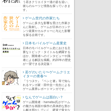
う若きクリエイター達の姿を追い、
彼らのルーツと情熱を探っていきま
す。
ゲーム世代の作家たち
ゲームに多大な影響を受けた作家さ
んに取材し、ゲームが日本のコンテ
ンツ産業やカルチャーに与えた影響
を探る企画です。
日本モバイルゲーム産業史
日本のモバイルゲーム史における主
要なトピック・タイトルを網羅する
ほか、開発者へのインタビューや識
者による解説を掲載。約20年の歴史
が一望できる決定版！
若ゲのいたり〜ゲームクリエ
イターの青春〜
『うつヌケ』『ペンと箸』等で知ら
れるマンガ家・田中圭一先生による
ゲーム業界レポートマンガです。
なんでゲームは面白い？
ゲーム開発者・hamatsu氏がゲーム
の魅力を画面や操作の具体的な形か
ら解き明かしていく、硬派で骨太な