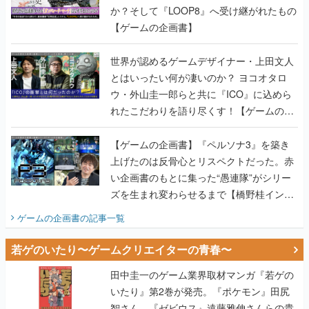
か？そして『LOOP8』へ受け継がれたもの
【ゲームの企画書】
世界が認めるゲームデザイナー・上田文人
とはいったい何が凄いのか？ ヨコオタロ
ウ・外山圭一郎らと共に『ICO』に込めら
れたこだわりを語り尽くす！【ゲームの企
画書】
【ゲームの企画書】『ペルソナ3』を築き
上げたのは反骨心とリスペクトだった。赤
い企画書のもとに集った“愚連隊”がシリー
ズを生まれ変わらせるまで【橋野桂インタ
ビュー】
ゲームの企画書
の記事一覧
若ゲのいたり〜ゲームクリエイターの青春〜
田中圭一のゲーム業界取材マンガ『若ゲの
いたり』第2巻が発売。『ポケモン』田尻
智さん、『ゼビウス』遠藤雅伸さんらの貴