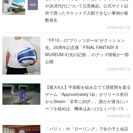
や決済代行について注意喚起。公式サイト以
外で買ったチケットで入館できない事例が複
数発生
2026年8月7日
『FF10』の“ブリッツボール”がクッション
化。25周年記念展「FINAL FANTASY X
MUSEUM-幻光の記憶-」のグッズ情報が一部
公開
2026年8月7日
【最大4人】宇宙船を組み立てて惑星間を渡る
ゲーム『Approximately Up』がリリース初日
からSteam「非常に好評」。誰かが適当にパ
ーツを組めば、機体はあっけなくバラバラに
大破
2026年8月7日
「パリィ」や「ローリング」で女の子と会話