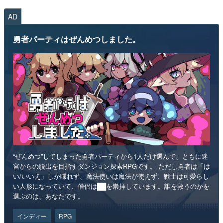
AD
勇者パーティはぜんめつしました。
“ぜんめつ”してしまった勇者パーティから1人だけ選んで、ともに迷
宮からの脱出を目指すダンジョン探索RPGです。 ただし勇者は「は
い/いいえ」しか喋れず、魔法使いは魔法が使えず、戦士は可愛らし
い人形になっていて、僧侶は██を崇拝しています。誰を救うのかを
選ぶのは、あなたです。
インディー
RPG