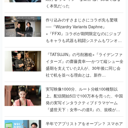
く本気だった
作り込みのすさまじさにコラボ先も驚嘆
──『Wizardry Variants Daphne』
×『FFXI』コラボが期間限定なのにジョブ
もキャラも武器も戦闘システムもワンオフ
で作り込まれた理由を両ディレクターに聞
く
『TATSUJIN』の弓削雅稔×『ライデンファ
イターズ』の齋藤貴幸──かつて縦シュー全
盛期を支えていた2人が、30年後に同じ会
社で机を並べる理由とは。新作
『TATSUJIN EXTREME』で初タッグを組
んだレジェンド2人に訊く開発秘話
実写映像1000分、ルート分岐100種類以
上。配信開始5日で100万本を売った、中国
発の実写インタラクティブドラマゲーム
『盛世天下：女帝への道II』の、規模が違
うこだわりをプロデューサーに聞いた
半年でアプリストアをオープン？ スマホア