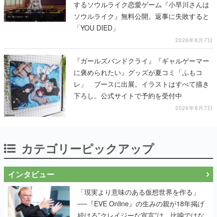
するソウルライク恋愛ゲーム『小早川さんは
ソウルライク』無料公開。返事に失敗すると
「YOU DIED」
2026年8月7日
『ガールズバンドクライ』『ギャルゲーマー
に褒められたい』グッズが夏コミ「ふもコ
レ」 ブースに出展。イラストはすべて描き
下ろし。公式サイトで予約を受付中
2026年8月7日
カテゴリーピックアップ
インタビュー
「現実より意味のある仮想世界を作る」
──『EVE Online』の生みの親が18年掲げ
続ける”クレイジーな宣言”は、比喩ではな