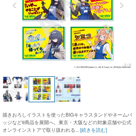
マンガ
女性向け
アプリレビュー
その他
電ファミニコゲーマーとは？
2 / 3
運営：株式会社マレ
描きおろしイラストを使ったBIGキャラスタンドやネームバ
ッジなど9商品を展開へ。東京・大阪などの対象店舗や公式
オンラインストアで取り扱われる...
[続きを読む]