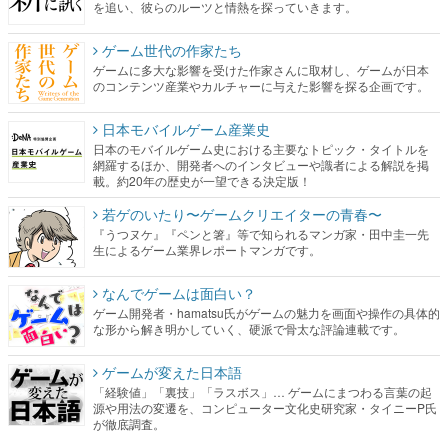
を追い、彼らのルーツと情熱を探っていきます。
ゲーム世代の作家たち
ゲームに多大な影響を受けた作家さんに取材し、ゲームが日本
のコンテンツ産業やカルチャーに与えた影響を探る企画です。
日本モバイルゲーム産業史
日本のモバイルゲーム史における主要なトピック・タイトルを
網羅するほか、開発者へのインタビューや識者による解説を掲
載。約20年の歴史が一望できる決定版！
若ゲのいたり〜ゲームクリエイターの青春〜
『うつヌケ』『ペンと箸』等で知られるマンガ家・田中圭一先
生によるゲーム業界レポートマンガです。
なんでゲームは面白い？
ゲーム開発者・hamatsu氏がゲームの魅力を画面や操作の具体的
な形から解き明かしていく、硬派で骨太な評論連載です。
ゲームが変えた日本語
「経験値」「裏技」「ラスボス」… ゲームにまつわる言葉の起
源や用法の変遷を、コンピューター文化史研究家・タイニーP氏
が徹底調査。