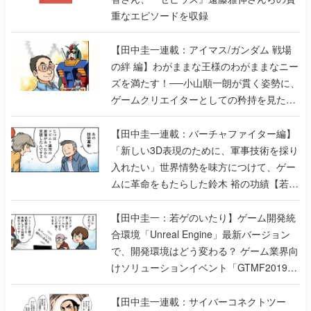
重なエピソードを収録
【田中圭一連載：アイマス/ガンダム 戦場
の絆 編】わがままな王様のわがままなニー
ズを満たす！──小山順一朗が貫く姿勢に、
ゲームクリエイターとしての矜持を見た
【若ゲのいたり最終回】
【田中圭一連載：バーチャファイター編】
「新しい3D表現のために、軍事技術を採り
入れたい」世界情勢を味方につけて、ゲー
ムに革命をもたらした鈴木 裕の功績【若ゲ
のいたり】
【田中圭一：若ゲのいたり】ゲーム開発統
合環境「Unreal Engine」最新バージョン
で、開発環境はどう変わる？ ゲーム業界向
けソリューションイベント「GTMF2019」
に行って、より理解を深めよう【PR】
【田中圭一連載：サイバーコネクトツー