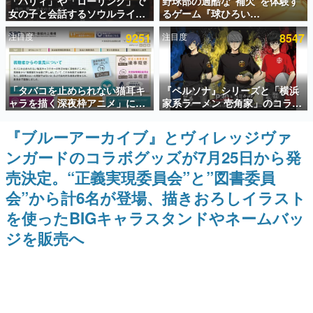
「パリィ」や「ローリング」で
野球部の過酷な“補欠”を体験す
女の子と会話するソウルライク
るゲーム『球ひろい
インタビュー
恋愛ゲーム『小早川さんはソウ
Simulator』が「1件」のウィッ
注目度
9251
注目度
8547
ルライク』無料公開。返事に失
シュリストをもとにチェコ語に
連載・特集一覧
敗すると「YOU DIED」
対応しSNSで話題に。『キング
ダム・カム』開発元やチェコの
プロ野球選手から称賛の声
殿堂入り記事
「タバコを止められない猫耳キ
『ペルソナ』シリーズと「横浜
SNS拡散数が数千以上！ ページビュー数万以上！ などな
ど。多くの人々に読まれた、電ファミ渾身の“殿堂入り”記
ャラを描く深夜枠アニメ」に視
家系ラーメン 壱角家」のコラボ
事をまとめました。
聴者の一部から批判意見。違法
が8月21日から開催。”はがく
薬物の使用と思しき描写も含め
れ”風とんこつラーメンや、おい
『ブルーアーカイブ』とヴィレッジヴァ
ゲームの企画書
て、BPOが議論を交わす
しく食べられるカレーラーメン
名作ゲームクリエイターの方々に製作時のエピソードをお
ンガードのコラボグッズが7月25日から発
がラインナップ
聞きし、ヒットする企画（ゲーム）とは何か？を探ってい
きます。
売決定。“正義実現委員会”と”図書委員
赫本
会”から計6名が登場、描きおろしイラスト
この物語を解いてはいけない。『赫本』は、〈試験問題〉
を使ったBIGキャラスタンドやネームバッ
の形をした短編ホラー小説集です。
ジを販売へ
新世代に訊く
これからのデジタルゲーム市場を担う若きクリエイター達
の姿を追い、彼らのルーツと情熱を探っていきます。
ゲーム世代の作家たち
ゲームに多大な影響を受けた作家さんに取材し、ゲームが