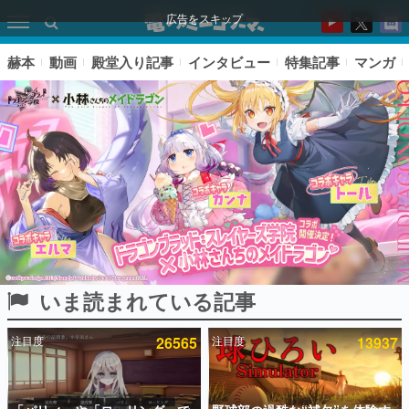
広告をスキップ
赫本
動画
殿堂入り記事
インタビュー
特集記事
マンガ
いま読まれている記事
ピックアップ
注目度
26565
注目度
13937
電ファミのいま読まれている記事ランキング
アプリセール情報