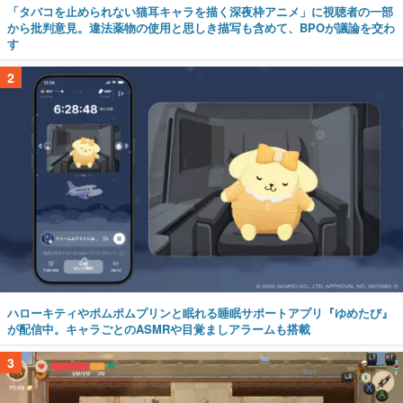
「タバコを止められない猫耳キャラを描く深夜枠アニメ」に視聴者の一部
から批判意見。違法薬物の使用と思しき描写も含めて、BPOが議論を交わ
す
2
ハローキティやポムポムプリンと眠れる睡眠サポートアプリ『ゆめたび』
が配信中。キャラごとのASMRや目覚ましアラームも搭載
3