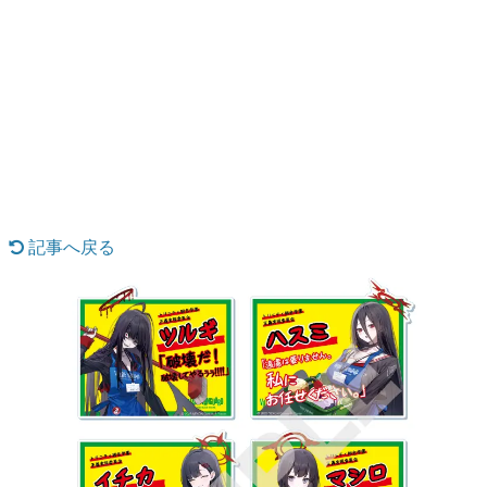
日本のコンテンツ産業やカルチャーに与えた影響を探る企
画です。
日本モバイルゲーム産業史
日本のモバイルゲーム史における主要なトピック・タイト
ルを網羅するほか、開発者へのインタビューや識者による
解説を掲載。約20年の歴史が一望できる決定版！
若ゲのいたり〜ゲームクリエイターの青春〜
『うつヌケ』『ペンと箸』等で知られるマンガ家・田中圭
一先生によるゲーム業界レポートマンガです。
記事へ戻る
なんでゲームは面白い？
ゲーム開発者・hamatsu氏がゲームの魅力を画面や操作の
具体的な形から解き明かしていく、硬派で骨太な評論連載
です。
ゲームが変えた日本語
「経験値」「裏技」「ラスボス」… ゲームにまつわる言葉
の起源や用法の変遷を、コンピューター文化史研究家・タ
イニーP氏が徹底調査。
カテゴリ
特集記事