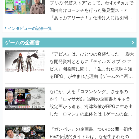
プリの“代替ストア”として、わずか6ヵ月で
国内向けローンチを行った発見型ストア
『あっぷアリーナ！』仕掛け人に話を聞い
てみた
インタビュー
の記事一覧
ゲームの企画書
『アビス』は、ひとつの奇跡だった──膨大
な開発資料とともに『テイルズ オブ ジ ア
ビス』開発陣に聞く、「生まれた意味を知
るRPG」が生まれた理由【ゲームの企画
書】
なにが、人を「ロマンシング」させるの
か？『ロマサガ2』当時の企画書とキャラ
設定画から迫る、河津秋敏がRPGに生み出
した「ロマン」の正体とは【ゲームの企画
書】
『ガンパレ』の企画書、ついに公開━初代
PSの伝説的タイトルは、なぜ生まれたの