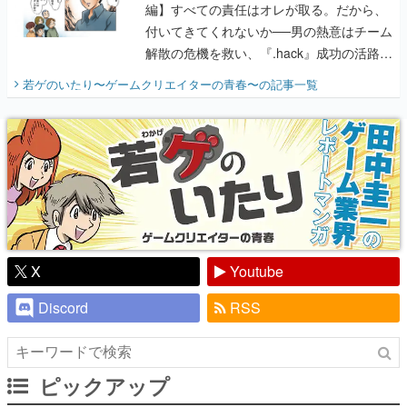
編】すべての責任はオレが取る。だから、
付いてきてくれないか──男の熱意はチーム
解散の危機を救い、『.hack』成功の活路を
開く。業界の快男児・松山 洋に流れる血は
若ゲのいたり〜ゲームクリエイターの青春〜
の記事一覧
『少年ジャンプ』色だった【若ゲのいた
り】
X
Youtube
Discord
RSS
ピックアップ