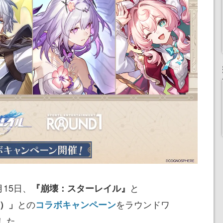
7月15日、
と
『崩壊：スターレイル』
との
をラウンドワ
ン）」
コラボキャンペーン
した。