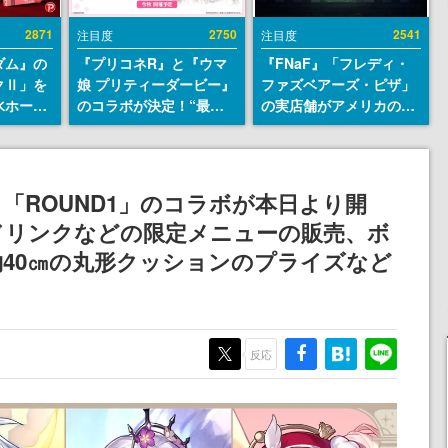
2871
2750
2541
注目度
注目度
ダム』の
『プリコネR』と『ウマ
『FNaF』「フレディ・
クⅡ」を
娘 プリティーダービー』
ファズベアーズ・ピザ」
水ホース
のコラボが決定！“最大
の実店舗がアメリカの商
始。本体
170連無料”の8.5周年キ
業施設「American
ーソナル
ャンペーンなども発表
Dream」に2027年オープ
公国軍の
ン！ScottGamesとの共
式番号な
同開発、食事だけでなく
「ROUND1」のコラボが本日より開
ステージショーや没入型
ドリンクなどの限定メニューの販売、ボ
のホラー体験も楽しめる
40㎝の丸形クッションのプライズなど
反応