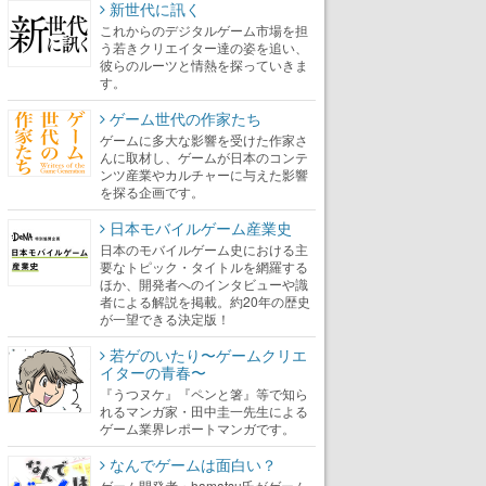
新世代に訊く
これからのデジタルゲーム市場を担
う若きクリエイター達の姿を追い、
彼らのルーツと情熱を探っていきま
す。
ゲーム世代の作家たち
ゲームに多大な影響を受けた作家さ
んに取材し、ゲームが日本のコンテ
ンツ産業やカルチャーに与えた影響
を探る企画です。
日本モバイルゲーム産業史
日本のモバイルゲーム史における主
要なトピック・タイトルを網羅する
ほか、開発者へのインタビューや識
者による解説を掲載。約20年の歴史
が一望できる決定版！
若ゲのいたり〜ゲームクリエ
イターの青春〜
『うつヌケ』『ペンと箸』等で知ら
れるマンガ家・田中圭一先生による
ゲーム業界レポートマンガです。
なんでゲームは面白い？
ゲーム開発者・hamatsu氏がゲーム