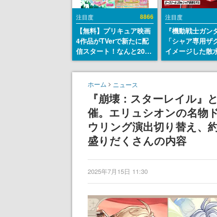
8866
注目度
注目度
【無料】プリキュア映画
『機動戦士ガン
4作品がTVerで新たに配
「シャア専用ザ
信スタート！なんと2018
イメージした散
年～2024年の映画ほぼす
リールが予約開
べてが見放題に、ぶっち
にはシャアのパ
ゃけありえないラインナ
マークやジオン
ホーム
ニュース
ップ
エンブレム、型
『崩壊：スターレイル』と
どを配置
催。エリュシオンの名物
ウリング演出切り替え、約
盛りだくさんの内容
2025年7月15日 11:30