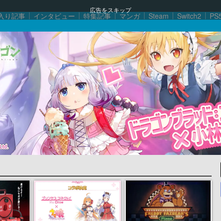
広告をスキップ
入り記事
インタビュー
特集記事
マンガ
Steam
Switch2
PS