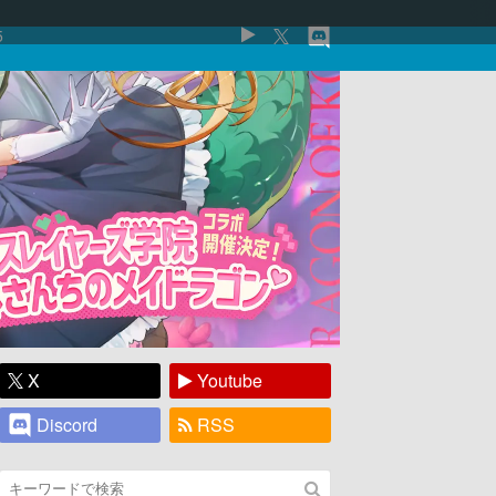
5
X
Youtube
Discord
RSS