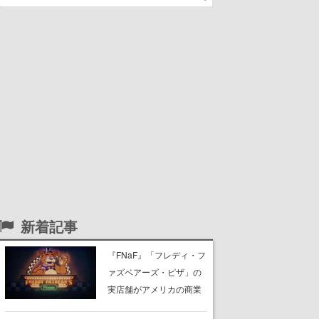
新着記事
『FNaF』「フレディ・フ
ァズベアーズ・ピザ」の
実店舗がアメリカの商業
施設「American Dream」