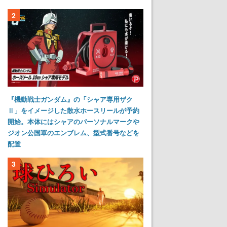
2
『機動戦士ガンダム』の「シャア専用ザク
Ⅱ」をイメージした散水ホースリールが予約
開始。本体にはシャアのパーソナルマークや
ジオン公国軍のエンブレム、型式番号などを
配置
3