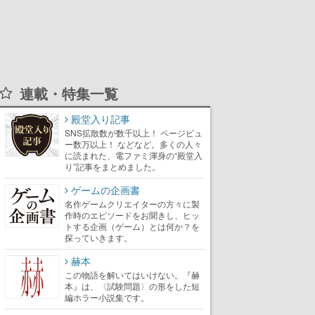
連載・特集一覧
殿堂入り記事
SNS拡散数が数千以上！ ページビュ
ー数万以上！ などなど。多くの人々
に読まれた、電ファミ渾身の“殿堂入
り”記事をまとめました。
ゲームの企画書
名作ゲームクリエイターの方々に製
作時のエピソードをお聞きし、ヒッ
トする企画（ゲーム）とは何か？を
探っていきます。
赫本
この物語を解いてはいけない。『赫
本』は、〈試験問題〉の形をした短
編ホラー小説集です。