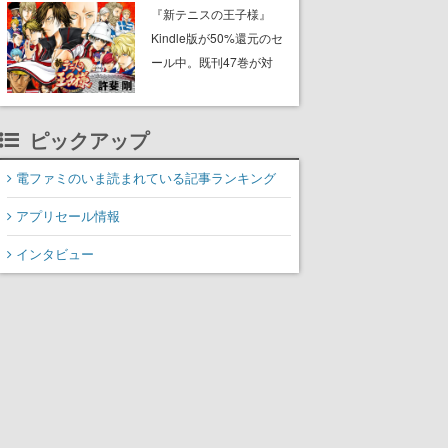
に2027年オープン！
『新テニスの王子様』
ScottGamesとの共同開
Kindle版が50%還元のセ
発、食事だけでなくステ
ール中。既刊47巻が対
ージショーや没入型のホ
象、最終巻の発売前にお
ラー体験も楽しめる
得にまとめ買いするチャ
ンス
ピックアップ
電ファミのいま読まれている記事ランキング
アプリセール情報
インタビュー