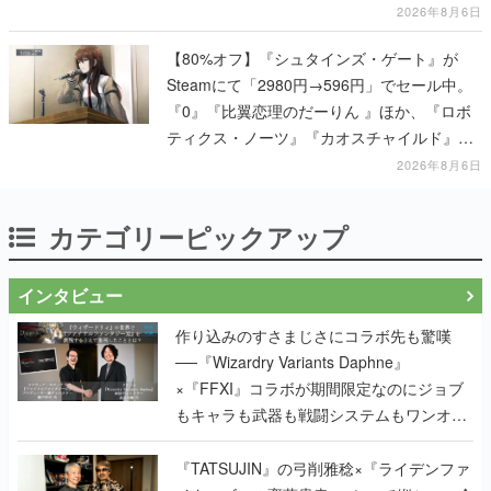
2026年8月6日
【80%オフ】『シュタインズ・ゲート』が
Steamにて「2980円→596円」でセール中。
『0』『比翼恋理のだーりん 』ほか、『ロボ
ティクス・ノーツ』『カオスチャイルド』な
ど科学アドベンチャーシリーズもセール対象
2026年8月6日
に
カテゴリーピックアップ
インタビュー
作り込みのすさまじさにコラボ先も驚嘆
──『Wizardry Variants Daphne』
×『FFXI』コラボが期間限定なのにジョブ
もキャラも武器も戦闘システムもワンオフ
で作り込まれた理由を両ディレクターに聞
く
『TATSUJIN』の弓削雅稔×『ライデンファ