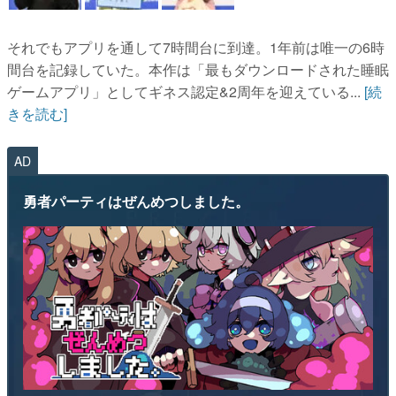
それでもアプリを通して7時間台に到達。1年前は唯一の6時
間台を記録していた。本作は「最もダウンロードされた睡眠
ゲームアプリ」としてギネス認定&2周年を迎えている...
[続
きを読む]
AD
勇者パーティはぜんめつしました。