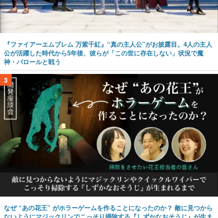
『ファイアーエムブレム 万紫千紅』“真の主人公”がお披露目。4人の主人
公が活躍した時代から5年後、彼らが「この世に存在しない」状況で魔
神・バロールと戦う
3
なぜ “あの花王” がホラーゲームを作ることになったのか？ 敵に見つから
ないようにマジックリンでこっそり掃除する『しずかなおそうじ』が生ま