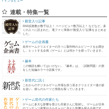
インタビュー
連載・特集一覧
殿堂入り記事
SNS拡散数が数千以上！ ページビュー数万以上！ などなど。多
くの人々に読まれた、電ファミ渾身の“殿堂入り”記事をまとめま
した。
ゲームの企画書
名作ゲームクリエイターの方々に製作時のエピソードをお聞き
し、ヒットする企画（ゲーム）とは何か？を探っていきます。
赫本
この物語を解いてはいけない。『赫本』は、〈試験問題〉の形
をした短編ホラー小説集です。
新世代に訊く
これからのデジタルゲーム市場を担う若きクリエイター達の姿
を追い、彼らのルーツと情熱を探っていきます。
ゲーム世代の作家たち
ゲームに多大な影響を受けた作家さんに取材し、ゲームが日本
のコンテンツ産業やカルチャーに与えた影響を探る企画です。