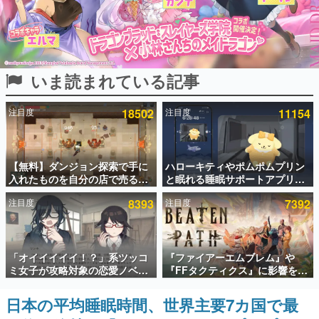
インタビュー
連載・特集一覧
いま読まれている記事
殿堂入り記事
SNS拡散数が数千以上！ ページビュー数万以上！ などな
ど。多くの人々に読まれた、電ファミ渾身の“殿堂入り”記
注目度
18502
注目度
11154
事をまとめました。
ゲームの企画書
名作ゲームクリエイターの方々に製作時のエピソードをお
聞きし、ヒットする企画（ゲーム）とは何か？を探ってい
【無料】ダンジョン探索で手に
ハローキティやポムポムプリン
きます。
入れたものを自分の店で売るゲ
と眠れる睡眠サポートアプリ
ーム『Moonlighter』がSteam
『ゆめたび』が配信中。キャラ
赫本
注目度
8393
注目度
7392
にて無料配布中！続編
ごとのASMRや目覚ましアラー
この物語を解いてはいけない。『赫本』は、〈試験問題〉
『Moonlighter 2』の9月2日正
ムも搭載
の形をした短編ホラー小説集です。
式リリースを記念したキャンペ
ーン
新世代に訊く
「オイイイイイ！？」系ツッコ
『ファイアーエムブレム』や
これからのデジタルゲーム市場を担う若きクリエイター達
ミ女子が攻略対象の恋愛ノベル
『FFタクティクス』に影響を受
の姿を追い、彼らのルーツと情熱を探っていきます。
ゲーム『美術部カノジョ』
けた新作戦略RPG『Beaten
Steamストアページが公開。
Path』2027年に発売へ。
日本の平均睡眠時間、世界主要7カ国で最
ゲーム世代の作家たち
「お前らーそろそろ自重しろ
PC（Steam）、PS5、Xbox、
ゲームに多大な影響を受けた作家さんに取材し、ゲームが