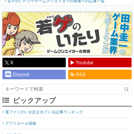
若ゲのいたり〜ゲームクリエイターの青春〜
の記事一覧
『少年ジャンプ』色だった【若ゲのいた
り】
X
Youtube
Discord
RSS
ピックアップ
電ファミのいま読まれている記事ランキング
アプリセール情報