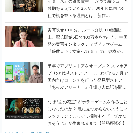
イターズ』の齋藤貴幸──かつて縦シュー全
盛期を支えていた2人が、30年後に同じ会
社で机を並べる理由とは。新作
『TATSUJIN EXTREME』で初タッグを組
んだレジェンド2人に訊く開発秘話
実写映像1000分、ルート分岐100種類以
上。配信開始5日で100万本を売った、中国
発の実写インタラクティブドラマゲーム
『盛世天下：女帝への道II』の、規模が違
うこだわりをプロデューサーに聞いた
半年でアプリストアをオープン？ スマホア
プリの“代替ストア”として、わずか6ヵ月で
国内向けローンチを行った発見型ストア
『あっぷアリーナ！』仕掛け人に話を聞い
てみた
なぜ “あの花王” がホラーゲームを作ること
になったのか？ 敵に見つからないようにマ
ジックリンでこっそり掃除する『しずかな
おそうじ』が生まれるまで【開発座談会】