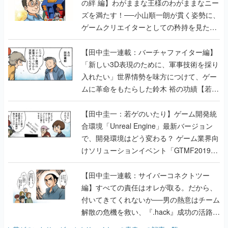
の絆 編】わがままな王様のわがままなニー
ズを満たす！──小山順一朗が貫く姿勢に、
ゲームクリエイターとしての矜持を見た
【若ゲのいたり最終回】
【田中圭一連載：バーチャファイター編】
「新しい3D表現のために、軍事技術を採り
入れたい」世界情勢を味方につけて、ゲー
ムに革命をもたらした鈴木 裕の功績【若ゲ
のいたり】
【田中圭一：若ゲのいたり】ゲーム開発統
合環境「Unreal Engine」最新バージョン
で、開発環境はどう変わる？ ゲーム業界向
けソリューションイベント「GTMF2019」
に行って、より理解を深めよう【PR】
【田中圭一連載：サイバーコネクトツー
編】すべての責任はオレが取る。だから、
付いてきてくれないか──男の熱意はチーム
解散の危機を救い、『.hack』成功の活路を
開く。業界の快男児・松山 洋に流れる血は