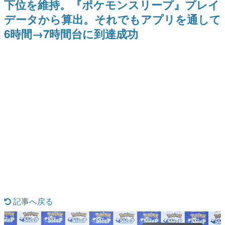
下位を維持。『ポケモンスリープ』プレイ
ー？＾＾」暗黒微笑の夢女子
Switch向けにリリース予定
日本のコンテンツ産業やカルチャーに与えた影響を探る企
や、萌え声不思議ちゃん女子と
データから算出。それでもアプリを通して
画です。
青春を謳歌
6時間→7時間台に到達成功
日本モバイルゲーム産業史
日本のモバイルゲーム史における主要なトピック・タイト
ルを網羅するほか、開発者へのインタビューや識者による
解説を掲載。約20年の歴史が一望できる決定版！
若ゲのいたり〜ゲームクリエイターの青春〜
『うつヌケ』『ペンと箸』等で知られるマンガ家・田中圭
一先生によるゲーム業界レポートマンガです。
なんでゲームは面白い？
ゲーム開発者・hamatsu氏がゲームの魅力を画面や操作の
具体的な形から解き明かしていく、硬派で骨太な評論連載
です。
ゲームが変えた日本語
「経験値」「裏技」「ラスボス」… ゲームにまつわる言葉
の起源や用法の変遷を、コンピューター文化史研究家・タ
イニーP氏が徹底調査。
カテゴリ
記事へ戻る
特集記事