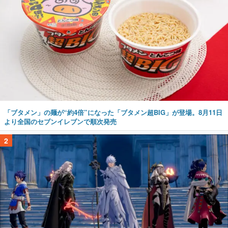
「ブタメン」の麺が“約4倍”になった「ブタメン超BIG」が登場。8月11日
より全国のセブンイレブンで順次発売
2