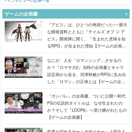
インタビュー
の記事一覧
ゲームの企画書
『アビス』は、ひとつの奇跡だった──膨大
な開発資料とともに『テイルズ オブ ジ ア
ビス』開発陣に聞く、「生まれた意味を知
るRPG」が生まれた理由【ゲームの企画
書】
なにが、人を「ロマンシング」させるの
か？『ロマサガ2』当時の企画書とキャラ
設定画から迫る、河津秋敏がRPGに生み出
した「ロマン」の正体とは【ゲームの企画
書】
『ガンパレ』の企画書、ついに公開━初代
PSの伝説的タイトルは、なぜ生まれたの
か？そして『LOOP8』へ受け継がれたもの
【ゲームの企画書】
世界が認めるゲームデザイナー・上田文人