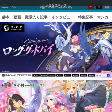
広告をスキップ
赫本
動画
殿堂入り記事
インタビュー
特集記事
マンガ
ピックアップ
電ファミのいま読まれている記事ランキング
アプリセール情報