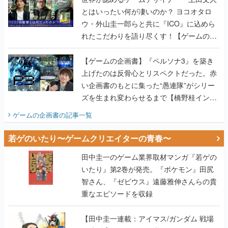
とはいったい何が凄いのか？ ヨコオタロ
ウ・外山圭一郎らと共に『ICO』に込めら
れたこだわりを語り尽くす！【ゲームの企
画書】
【ゲームの企画書】『ペルソナ3』を築き
上げたのは反骨心とリスペクトだった。赤
い企画書のもとに集った“愚連隊”がシリー
ズを生まれ変わらせるまで【橋野桂インタ
ビュー】
ゲームの企画書
の記事一覧
若ゲのいたり〜ゲームクリエイターの青春〜
田中圭一のゲーム業界取材マンガ『若ゲの
いたり』第2巻が発売。『ポケモン』田尻
智さん、『ゼビウス』遠藤雅伸さんらの貴
重なエピソードを収録
【田中圭一連載：アイマス/ガンダム 戦場