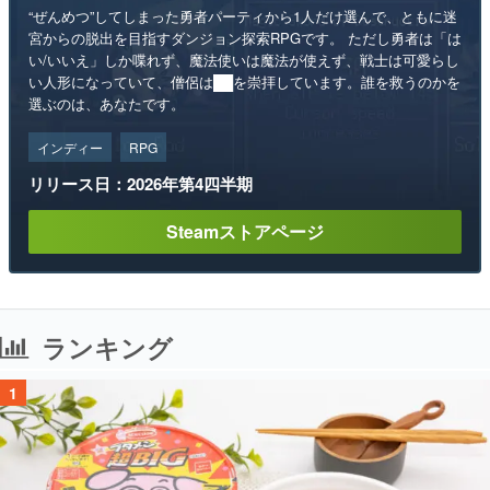
“ぜんめつ”してしまった勇者パーティから1人だけ選んで、ともに迷
宮からの脱出を目指すダンジョン探索RPGです。 ただし勇者は「は
い/いいえ」しか喋れず、魔法使いは魔法が使えず、戦士は可愛らし
い人形になっていて、僧侶は██を崇拝しています。誰を救うのかを
選ぶのは、あなたです。
インディー
RPG
リリース日：2026年第4四半期
Steamストアページ
ランキング
1