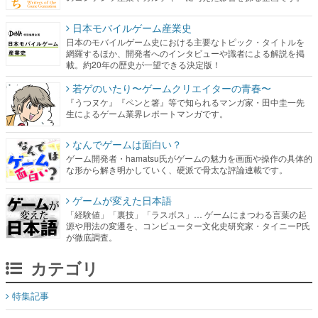
日本モバイルゲーム産業史
日本のモバイルゲーム史における主要なトピック・タイトルを
網羅するほか、開発者へのインタビューや識者による解説を掲
載。約20年の歴史が一望できる決定版！
若ゲのいたり〜ゲームクリエイターの青春〜
『うつヌケ』『ペンと箸』等で知られるマンガ家・田中圭一先
生によるゲーム業界レポートマンガです。
なんでゲームは面白い？
ゲーム開発者・hamatsu氏がゲームの魅力を画面や操作の具体的
な形から解き明かしていく、硬派で骨太な評論連載です。
ゲームが変えた日本語
「経験値」「裏技」「ラスボス」… ゲームにまつわる言葉の起
源や用法の変遷を、コンピューター文化史研究家・タイニーP氏
が徹底調査。
カテゴリ
特集記事