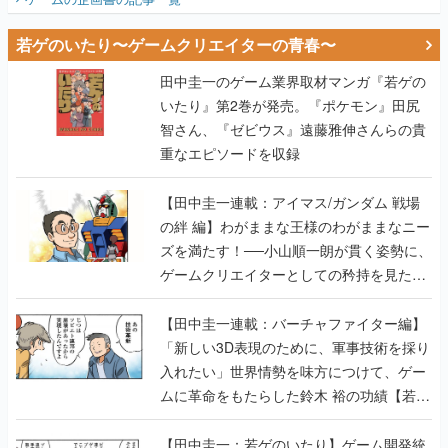
若ゲのいたり〜ゲームクリエイターの青春〜
田中圭一のゲーム業界取材マンガ『若ゲの
いたり』第2巻が発売。『ポケモン』田尻
智さん、『ゼビウス』遠藤雅伸さんらの貴
重なエピソードを収録
【田中圭一連載：アイマス/ガンダム 戦場
の絆 編】わがままな王様のわがままなニー
ズを満たす！──小山順一朗が貫く姿勢に、
ゲームクリエイターとしての矜持を見た
【若ゲのいたり最終回】
【田中圭一連載：バーチャファイター編】
「新しい3D表現のために、軍事技術を採り
入れたい」世界情勢を味方につけて、ゲー
ムに革命をもたらした鈴木 裕の功績【若ゲ
のいたり】
【田中圭一：若ゲのいたり】ゲーム開発統