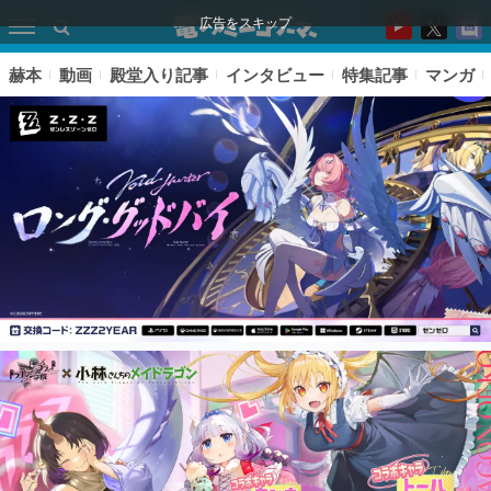
広告をスキップ
赫本
動画
殿堂入り記事
インタビュー
特集記事
マンガ
ピックアップ
電ファミのいま読まれている記事ランキング
アプリセール情報