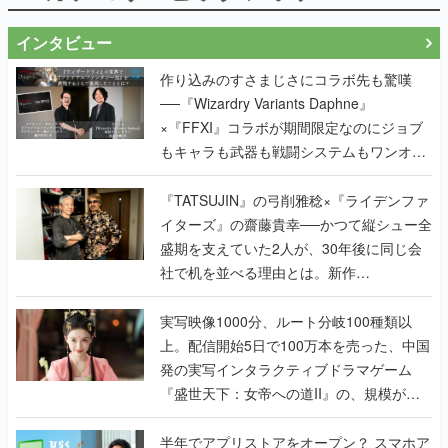
インタビュー
作り込みのすさまじさにコラボ先も驚嘆
──『Wizardry Variants Daphne』
×『FFXI』コラボが期間限定なのにジョブ
もキャラも武器も戦闘システムもワンオフ
で作り込まれた理由を両ディレクターに聞
く
『TATSUJIN』の弓削雅稔×『ライデンファ
イターズ』の齋藤貴幸──かつて縦シュー全
盛期を支えていた2人が、30年後に同じ会
社で机を並べる理由とは。新作
『TATSUJIN EXTREME』で初タッグを組
んだレジェンド2人に訊く開発秘話
実写映像1000分、ルート分岐100種類以
上。配信開始5日で100万本を売った、中国
発の実写インタラクティブドラマゲーム
『盛世天下：女帝への道II』の、規模が違
うこだわりをプロデューサーに聞いた
半年でアプリストアをオープン？ スマホア