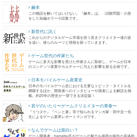
赫本
この物語を解いてはいけない。『赫本』は、〈試験問題〉の形
をした短編ホラー小説集です。
新世代に訊く
これからのデジタルゲーム市場を担う若きクリエイター達の姿
を追い、彼らのルーツと情熱を探っていきます。
ゲーム世代の作家たち
ゲームに多大な影響を受けた作家さんに取材し、ゲームが日本
のコンテンツ産業やカルチャーに与えた影響を探る企画です。
日本モバイルゲーム産業史
日本のモバイルゲーム史における主要なトピック・タイトルを
網羅するほか、開発者へのインタビューや識者による解説を掲
載。約20年の歴史が一望できる決定版！
若ゲのいたり〜ゲームクリエイターの青春〜
『うつヌケ』『ペンと箸』等で知られるマンガ家・田中圭一先
生によるゲーム業界レポートマンガです。
なんでゲームは面白い？
ゲーム開発者・hamatsu氏がゲームの魅力を画面や操作の具体的