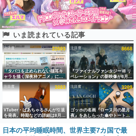
インタビュー
連載・特集一覧
いま読まれている記事
殿堂入り記事
SNS拡散数が数千以上！ ページビュー数万以上！ などな
ど。多くの人々に読まれた、電ファミ渾身の“殿堂入り”記
注目度
22693
注目度
8668
事をまとめました。
ゲームの企画書
名作ゲームクリエイターの方々に製作時のエピソードをお
聞きし、ヒットする企画（ゲーム）とは何か？を探ってい
「タバコを止められない猫耳キ
『ファイナルファンタジーⅦ リ
きます。
ャラを描く深夜枠アニメ」に視
ベレーション』の新映像が8月
聴者の一部から批判意見。違法
26日早朝に公開へ。『FF7』リ
赫本
注目度
3883
注目度
3289
薬物の使用と思しき描写も含め
メイクシリーズの完結編、
この物語を解いてはいけない。『赫本』は、〈試験問題〉
て、BPOが議論を交わす
「gamescom」のオープニング
の形をした短編ホラー小説集です。
ナイトライブにてディレクター
の浜口直樹氏が登壇する予定
新世代に訊く
VTuber・ばあちゃるさんが引退
ゴッホの名画『ローヌ川の星月
これからのデジタルゲーム市場を担う若きクリエイター達
を発表。時期などの詳細は8月9
夜』をあしらった傘やトートバ
の姿を追い、彼らのルーツと情熱を探っていきます。
日15時からの配信で説明
ッグなどが登場。8月7日21時よ
り2日間限定で予約販売
日本の平均睡眠時間、世界主要7カ国で最
ゲーム世代の作家たち
ゲームに多大な影響を受けた作家さんに取材し、ゲームが