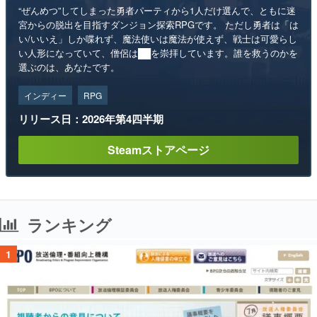
“ぜんめつ”してしまった勇者パーティから1人だけ選んで、ともに迷
宮からの脱出を目指すダンジョン探索RPGです。 ただし勇者は「は
い/いいえ」しか喋れず、魔法使いは魔法が使えず、戦士は可愛らし
い人形になっていて、僧侶は██を崇拝しています。誰を救うのかを
選ぶのは、あなたです。
インディー
RPG
リリース日：2026年第4四半期
Steamストアページ
ランキング
1