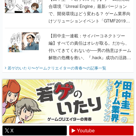
合環境「Unreal Engine」最新バージョン
で、開発環境はどう変わる？ ゲーム業界向
けソリューションイベント「GTMF2019」
に行って、より理解を深めよう【PR】
【田中圭一連載：サイバーコネクトツー
編】すべての責任はオレが取る。だから、
付いてきてくれないか──男の熱意はチーム
解散の危機を救い、『.hack』成功の活路を
開く。業界の快男児・松山 洋に流れる血は
若ゲのいたり〜ゲームクリエイターの青春〜
の記事一覧
『少年ジャンプ』色だった【若ゲのいた
り】
X
Youtube