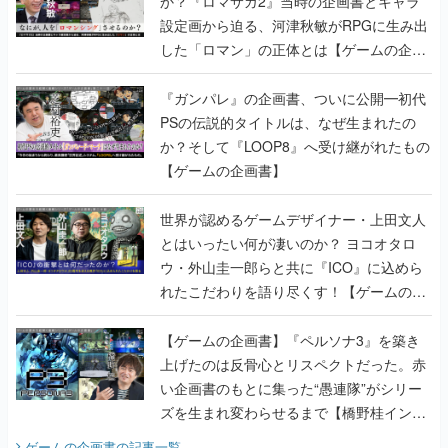
か？『ロマサガ2』当時の企画書とキャラ
設定画から迫る、河津秋敏がRPGに生み出
した「ロマン」の正体とは【ゲームの企画
書】
『ガンパレ』の企画書、ついに公開━初代
PSの伝説的タイトルは、なぜ生まれたの
か？そして『LOOP8』へ受け継がれたもの
【ゲームの企画書】
世界が認めるゲームデザイナー・上田文人
とはいったい何が凄いのか？ ヨコオタロ
ウ・外山圭一郎らと共に『ICO』に込めら
れたこだわりを語り尽くす！【ゲームの企
画書】
【ゲームの企画書】『ペルソナ3』を築き
上げたのは反骨心とリスペクトだった。赤
い企画書のもとに集った“愚連隊”がシリー
ズを生まれ変わらせるまで【橋野桂インタ
ビュー】
ゲームの企画書
の記事一覧