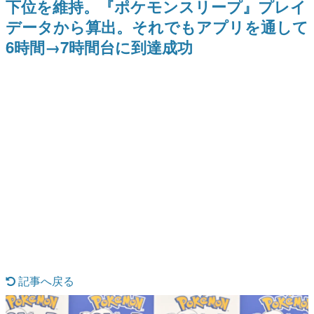
下位を維持。『ポケモンスリープ』プレイ
日本のコンテンツ産業やカルチャーに与えた影響を探る企
データから算出。それでもアプリを通して
画です。
6時間→7時間台に到達成功
日本モバイルゲーム産業史
日本のモバイルゲーム史における主要なトピック・タイト
ルを網羅するほか、開発者へのインタビューや識者による
解説を掲載。約20年の歴史が一望できる決定版！
若ゲのいたり〜ゲームクリエイターの青春〜
『うつヌケ』『ペンと箸』等で知られるマンガ家・田中圭
一先生によるゲーム業界レポートマンガです。
なんでゲームは面白い？
ゲーム開発者・hamatsu氏がゲームの魅力を画面や操作の
具体的な形から解き明かしていく、硬派で骨太な評論連載
です。
ゲームが変えた日本語
「経験値」「裏技」「ラスボス」… ゲームにまつわる言葉
の起源や用法の変遷を、コンピューター文化史研究家・タ
イニーP氏が徹底調査。
カテゴリ
記事へ戻る
特集記事