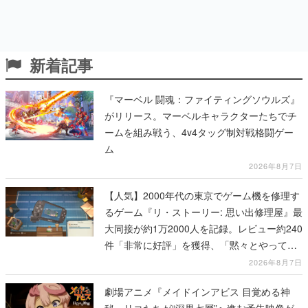
新着記事
『マーベル 闘魂：ファイティングソウルズ』
がリリース。マーベルキャラクターたちでチ
ームを組み戦う、4v4タッグ制対戦格闘ゲー
ム
2026年8月7日
【人気】2000年代の東京でゲーム機を修理す
るゲーム『リ・ストーリー: 思い出修理屋』最
大同接が約1万2000人を記録。レビュー約240
件「非常に好評」を獲得、「黙々とやってし
まった」などの声が相次ぐ
2026年8月7日
劇場アニメ『メイドインアビス 目覚める神