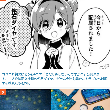
コロコロ初のゆるかわ4コマ『まだサ終しないんですか？』公開スター
ト。主人公は新入社員の侘石ダイヤ、ゲーム会社を舞台にトラブルへ対応
する社員たちを描く
5