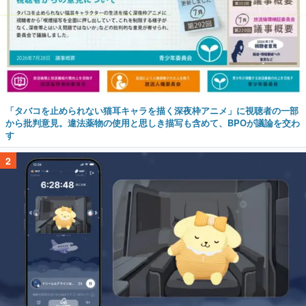
「タバコを止められない猫耳キャラを描く深夜枠アニメ」に視聴者の一部
から批判意見。違法薬物の使用と思しき描写も含めて、BPOが議論を交わ
す
2