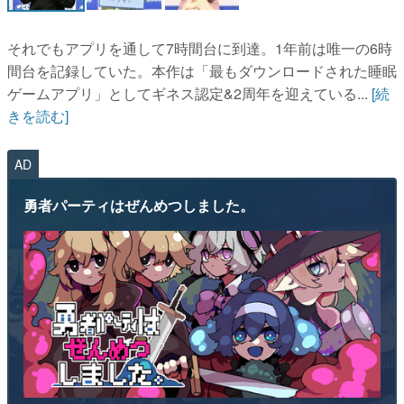
それでもアプリを通して7時間台に到達。1年前は唯一の6時
間台を記録していた。本作は「最もダウンロードされた睡眠
ゲームアプリ」としてギネス認定&2周年を迎えている...
[続
きを読む]
AD
勇者パーティはぜんめつしました。