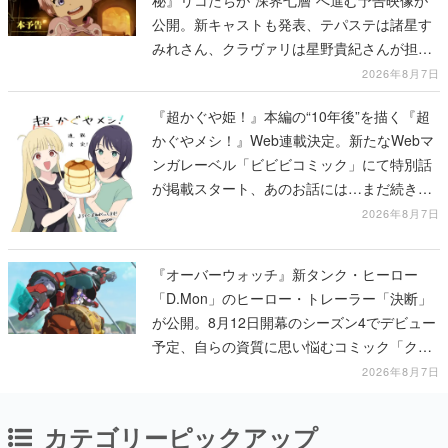
秘』リコたちが“深界七層”へ進む予告映像が
公開。新キャストも発表、テパステは諸星す
みれさん、クラヴァリは星野貴紀さんが担当
する
2026年8月7日
『超かぐや姫！』本編の“10年後”を描く『超
かぐやメシ！』Web連載決定。新たなWebマ
ンガレーベル「ビビビコミック」にて特別話
が掲載スタート、あのお話には…まだ続きが
ある！
2026年8月7日
『オーバーウォッチ』新タンク・ヒーロー
「D.Mon」のヒーロー・トレーラー「決断」
が公開。8月12日開幕のシーズン4でデビュー
予定、自らの資質に思い悩むコミック「クロ
スロード」の朗読動画も公開
2026年8月7日
カテゴリーピックアップ