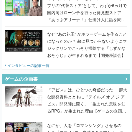
プリの“代替ストア”として、わずか6ヵ月で
国内向けローンチを行った発見型ストア
『あっぷアリーナ！』仕掛け人に話を聞い
てみた
なぜ “あの花王” がホラーゲームを作ること
になったのか？ 敵に見つからないようにマ
ジックリンでこっそり掃除する『しずかな
おそうじ』が生まれるまで【開発座談会】
インタビュー
の記事一覧
ゲームの企画書
『アビス』は、ひとつの奇跡だった──膨大
な開発資料とともに『テイルズ オブ ジ ア
ビス』開発陣に聞く、「生まれた意味を知
るRPG」が生まれた理由【ゲームの企画
書】
なにが、人を「ロマンシング」させるの