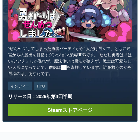
“ぜんめつ”してしまった勇者パーティから1人だけ選んで、ともに迷
宮からの脱出を目指すダンジョン探索RPGです。 ただし勇者は「は
い/いいえ」しか喋れず、魔法使いは魔法が使えず、戦士は可愛らし
い人形になっていて、僧侶は██を崇拝しています。誰を救うのかを
選ぶのは、あなたです。
インディー
RPG
リリース日：2026年第4四半期
Steamストアページ