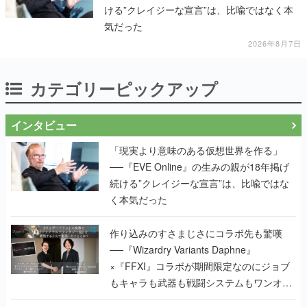
ける”クレイジーな宣言”は、比喩ではなく本
気だった
2026年8月7日
カテゴリーピックアップ
インタビュー
「現実より意味のある仮想世界を作る」
──『EVE Online』の生みの親が18年掲げ
続ける”クレイジーな宣言”は、比喩ではな
く本気だった
作り込みのすさまじさにコラボ先も驚嘆
──『Wizardry Variants Daphne』
×『FFXI』コラボが期間限定なのにジョブ
もキャラも武器も戦闘システムもワンオフ
で作り込まれた理由を両ディレクターに聞