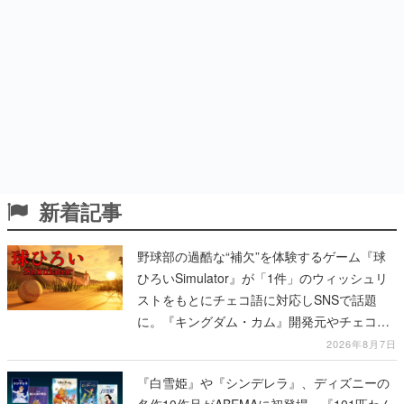
新着記事
野球部の過酷な“補欠”を体験するゲーム『球
ひろいSimulator』が「1件」のウィッシュリ
ストをもとにチェコ語に対応しSNSで話題
に。『キングダム・カム』開発元やチェコの
プロ野球選手から称賛の声
2026年8月7日
『白雪姫』や『シンデレラ』、ディズニーの
名作10作品がABEMAに初登場。『101匹わん