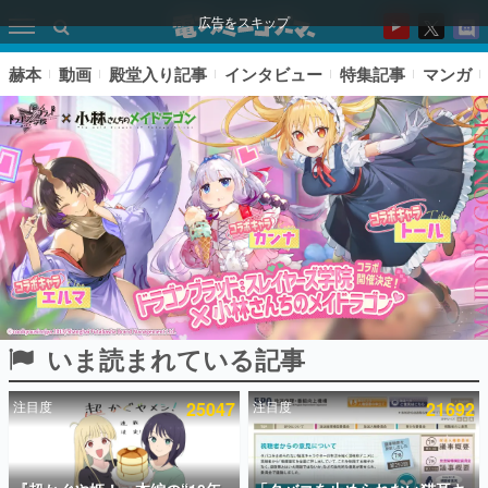
広告をスキップ
赫本
動画
殿堂入り記事
インタビュー
特集記事
マンガ
いま読まれている記事
ピックアップ
注目度
25047
注目度
21692
電ファミのいま読まれている記事ランキング
アプリセール情報