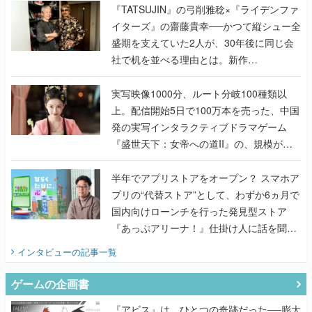
く
『TATSUJIN』の弓削雅稔×『ライデンファ
イターズ』の齋藤貴幸──かつて縦シュー全
盛期を支えていた2人が、30年後に同じ会
社で机を並べる理由とは。新作
『TATSUJIN EXTREME』で初タッグを組
んだレジェンド2人に訊く開発秘話
実写映像1000分、ルート分岐100種類以
上。配信開始5日で100万本を売った、中国
発の実写インタラクティブドラマゲーム
『盛世天下：女帝への道II』の、規模が違
うこだわりをプロデューサーに聞いた
半年でアプリストアをオープン？ スマホア
プリの“代替ストア”として、わずか6ヵ月で
国内向けローンチを行った発見型ストア
『あっぷアリーナ！』仕掛け人に話を聞い
てみた
インタビュー
の記事一覧
ゲームの企画書
『アビス』は、ひとつの奇跡だった──膨大