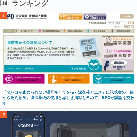
ランキング
1
「タバコを止められない猫耳キャラを描く深夜枠アニメ」に視聴者の一部
から批判意見。違法薬物の使用と思しき描写も含めて、BPOが議論を交わ
す
2