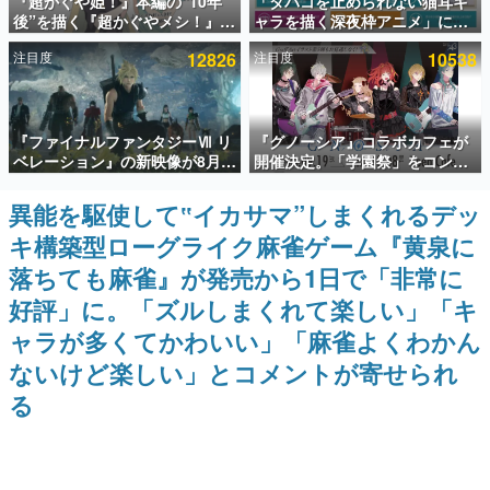
『超かぐや姫！』本編の“10年
「タバコを止められない猫耳キ
後”を描く『超かぐやメシ！』
ャラを描く深夜枠アニメ」に視
インタビュー
Web連載決定。新たなWebマン
聴者の一部から批判意見。違法
注目度
12826
注目度
10538
ガレーベル「ビビビコミック」
薬物の使用と思しき描写も含め
連載・特集一覧
にて特別話が掲載スタート、あ
て、BPOが議論を交わす
のお話には…まだ続きがある！
殿堂入り記事
『ファイナルファンタジーⅦ リ
『グノーシア』コラボカフェが
SNS拡散数が数千以上！ ページビュー数万以上！ などな
ど。多くの人々に読まれた、電ファミ渾身の“殿堂入り”記
ベレーション』の新映像が8月
開催決定。「学園祭」をコンセ
事をまとめました。
26日早朝に公開へ。『FF7』リ
プトに、模擬店やセツやSQ、ラ
メイクシリーズの完結編、
キオたちが学祭バンドを楽しむ
異能を駆使して‟イカサマ”しまくれるデッ
ゲームの企画書
「gamescom」のオープニング
様子を切り取った新グッズが展
名作ゲームクリエイターの方々に製作時のエピソードをお
キ構築型ローグライク麻雀ゲーム『黄泉に
ナイトライブにてディレクター
開
聞きし、ヒットする企画（ゲーム）とは何か？を探ってい
の浜口直樹氏が登壇する予定
きます。
落ちても麻雀』が発売から1日で「非常に
赫本
好評」に。「ズルしまくれて楽しい」「キ
この物語を解いてはいけない。『赫本』は、〈試験問題〉
ャラが多くてかわいい」「麻雀よくわかん
の形をした短編ホラー小説集です。
ないけど楽しい」とコメントが寄せられ
新世代に訊く
る
これからのデジタルゲーム市場を担う若きクリエイター達
の姿を追い、彼らのルーツと情熱を探っていきます。
ゲーム世代の作家たち
ゲームに多大な影響を受けた作家さんに取材し、ゲームが