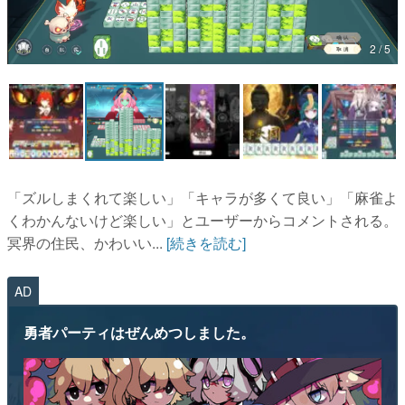
マンガ
2 / 5
女性向け
アプリレビュー
その他
電ファミニコゲーマーとは？
「ズルしまくれて楽しい」「キャラが多くて良い」「麻雀よ
くわかんないけど楽しい」とユーザーからコメントされる。
運営：株式会社マレ
冥界の住民、かわいい...
[続きを読む]
AD
勇者パーティはぜんめつしました。