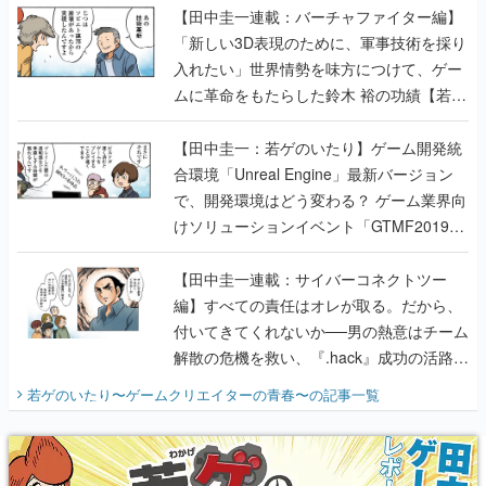
【田中圭一連載：バーチャファイター編】
「新しい3D表現のために、軍事技術を採り
入れたい」世界情勢を味方につけて、ゲー
ムに革命をもたらした鈴木 裕の功績【若ゲ
のいたり】
【田中圭一：若ゲのいたり】ゲーム開発統
合環境「Unreal Engine」最新バージョン
で、開発環境はどう変わる？ ゲーム業界向
けソリューションイベント「GTMF2019」
に行って、より理解を深めよう【PR】
【田中圭一連載：サイバーコネクトツー
編】すべての責任はオレが取る。だから、
付いてきてくれないか──男の熱意はチーム
解散の危機を救い、『.hack』成功の活路を
開く。業界の快男児・松山 洋に流れる血は
若ゲのいたり〜ゲームクリエイターの青春〜
の記事一覧
『少年ジャンプ』色だった【若ゲのいた
り】