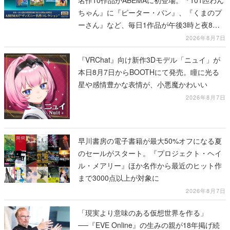
ちゃん』に『ピーター・パン』、『くまのプ
ーさん』など、毎日1作品が午後3時と夜8時
に2回放送
2026年8月7日
『VRChat』向け新作3Dモデル「ニュイ」が
本日8月7日からBOOTHにて発売。瞳に光る
星や感情豊かな表情が、小悪魔かわいい
2026年8月7日
早川書房の電子書籍が最大50%オフになる夏
のセールがスタート。『プロジェクト・ヘイ
ル・メアリー』ほか名作から最近のヒット作
まで3000点以上が対象に
2026年8月7日
「現実より意味のある仮想世界を作る」
──『EVE Online』の生みの親が18年掲げ続