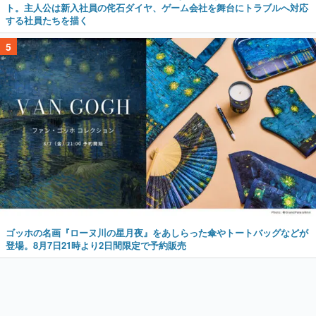
ト。主人公は新入社員の侘石ダイヤ、ゲーム会社を舞台にトラブルへ対応
する社員たちを描く
5
ゴッホの名画『ローヌ川の星月夜』をあしらった傘やトートバッグなどが
登場。8月7日21時より2日間限定で予約販売