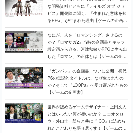
な開発資料とともに『テイルズ オブ ジ ア
ビス』開発陣に聞く、「生まれた意味を知
るRPG」が生まれた理由【ゲームの企画
書】
なにが、人を「ロマンシング」させるの
か？『ロマサガ2』当時の企画書とキャラ
設定画から迫る、河津秋敏がRPGに生み出
した「ロマン」の正体とは【ゲームの企画
書】
『ガンパレ』の企画書、ついに公開━初代
PSの伝説的タイトルは、なぜ生まれたの
か？そして『LOOP8』へ受け継がれたもの
【ゲームの企画書】
世界が認めるゲームデザイナー・上田文人
とはいったい何が凄いのか？ ヨコオタロ
ウ・外山圭一郎らと共に『ICO』に込めら
れたこだわりを語り尽くす！【ゲームの企