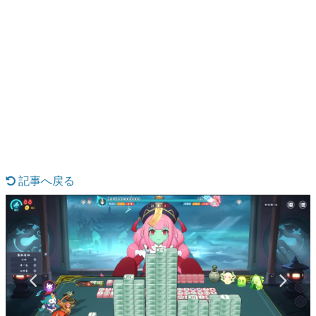
日本のコンテンツ産業やカルチャーに与えた影響を探る企
画です。
日本モバイルゲーム産業史
日本のモバイルゲーム史における主要なトピック・タイト
ルを網羅するほか、開発者へのインタビューや識者による
解説を掲載。約20年の歴史が一望できる決定版！
若ゲのいたり〜ゲームクリエイターの青春〜
『うつヌケ』『ペンと箸』等で知られるマンガ家・田中圭
一先生によるゲーム業界レポートマンガです。
なんでゲームは面白い？
ゲーム開発者・hamatsu氏がゲームの魅力を画面や操作の
記事へ戻る
具体的な形から解き明かしていく、硬派で骨太な評論連載
です。
ゲームが変えた日本語
「経験値」「裏技」「ラスボス」… ゲームにまつわる言葉
の起源や用法の変遷を、コンピューター文化史研究家・タ
イニーP氏が徹底調査。
カテゴリ
特集記事