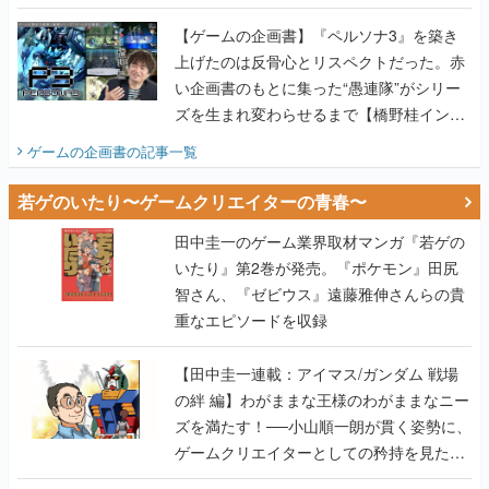
画書】
【ゲームの企画書】『ペルソナ3』を築き
上げたのは反骨心とリスペクトだった。赤
い企画書のもとに集った“愚連隊”がシリー
ズを生まれ変わらせるまで【橋野桂インタ
ビュー】
ゲームの企画書
の記事一覧
若ゲのいたり〜ゲームクリエイターの青春〜
田中圭一のゲーム業界取材マンガ『若ゲの
いたり』第2巻が発売。『ポケモン』田尻
智さん、『ゼビウス』遠藤雅伸さんらの貴
重なエピソードを収録
【田中圭一連載：アイマス/ガンダム 戦場
の絆 編】わがままな王様のわがままなニー
ズを満たす！──小山順一朗が貫く姿勢に、
ゲームクリエイターとしての矜持を見た
【若ゲのいたり最終回】