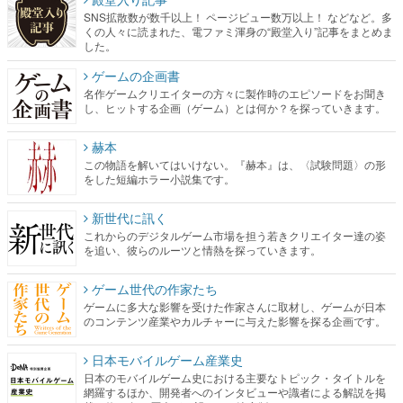
SNS拡散数が数千以上！ ページビュー数万以上！ などなど。多
くの人々に読まれた、電ファミ渾身の“殿堂入り”記事をまとめま
した。
ゲームの企画書
名作ゲームクリエイターの方々に製作時のエピソードをお聞き
し、ヒットする企画（ゲーム）とは何か？を探っていきます。
赫本
この物語を解いてはいけない。『赫本』は、〈試験問題〉の形
をした短編ホラー小説集です。
新世代に訊く
これからのデジタルゲーム市場を担う若きクリエイター達の姿
を追い、彼らのルーツと情熱を探っていきます。
ゲーム世代の作家たち
ゲームに多大な影響を受けた作家さんに取材し、ゲームが日本
のコンテンツ産業やカルチャーに与えた影響を探る企画です。
日本モバイルゲーム産業史
日本のモバイルゲーム史における主要なトピック・タイトルを
網羅するほか、開発者へのインタビューや識者による解説を掲