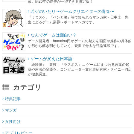
載。約20年の歴史が一望できる決定版！
若ゲのいたり〜ゲームクリエイターの青春〜
『うつヌケ』『ペンと箸』等で知られるマンガ家・田中圭一先
生によるゲーム業界レポートマンガです。
なんでゲームは面白い？
ゲーム開発者・hamatsu氏がゲームの魅力を画面や操作の具体的
な形から解き明かしていく、硬派で骨太な評論連載です。
ゲームが変えた日本語
「経験値」「裏技」「ラスボス」… ゲームにまつわる言葉の起
源や用法の変遷を、コンピューター文化史研究家・タイニーP氏
が徹底調査。
カテゴリ
特集記事
マンガ
女性向け
アプリレビュー