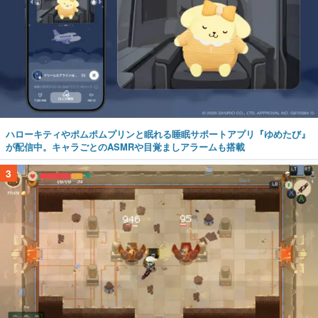
ハローキティやポムポムプリンと眠れる睡眠サポートアプリ『ゆめたび』
が配信中。キャラごとのASMRや目覚ましアラームも搭載
3