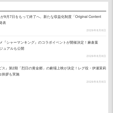
月7日をもって終了へ。新たな収益化制度「Original Content
を発表
2026年8月8日
ニメ『シャーマンキング』のコラボイベントが開催決定！麻倉葉
ビジュアルも公開
2026年8月8日
ビス』第2期「烈日の黄金郷」の劇場上映が決定！レグ役・伊瀬茉莉
台挨拶も実施
2026年8月8日