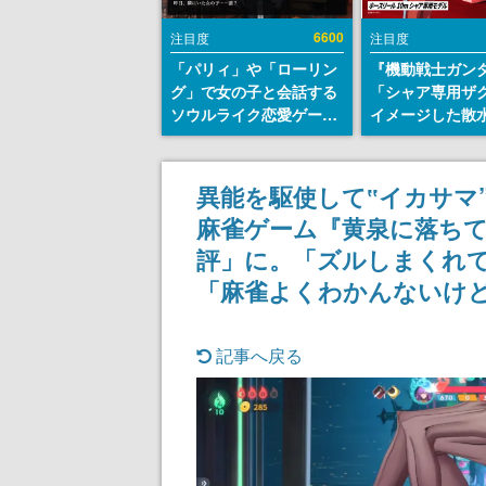
6600
注目度
注目度
「パリィ」や「ローリン
『機動戦士ガン
グ」で女の子と会話する
「シャア専用ザ
ソウルライク恋愛ゲーム
イメージした散
『小早川さんはソウルラ
リールが予約開
イク』無料公開。返事に
にはシャアのパ
失敗すると「YOU
マークやジオン
異能を駆使して‟イカサマ
DIED」
エンブレム、型
麻雀ゲーム『黄泉に落ちて
どを配置
評」に。「ズルしまくれ
「麻雀よくわかんないけ
記事へ戻る