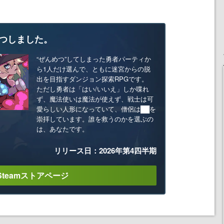
つしました。
“ぜんめつ”してしまった勇者パーティか
ら1人だけ選んで、ともに迷宮からの脱
出を目指すダンジョン探索RPGです。
ただし勇者は「はい/いいえ」しか喋れ
ず、魔法使いは魔法が使えず、戦士は可
愛らしい人形になっていて、僧侶は██を
崇拝しています。誰を救うのかを選ぶの
は、あなたです。
リリース日：2026年第4四半期
Steamストアページ