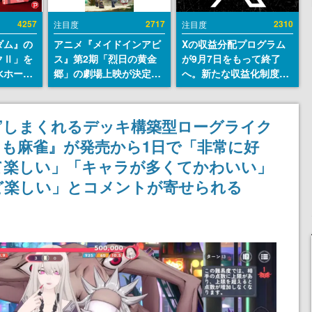
4257
2717
2310
注目度
注目度
ダム』の
アニメ『メイドインアビ
Xの収益分配プログラム
クⅡ」を
ス』第2期「烈日の黄金
が9月7日をもって終了
水ホース
郷」の劇場上映が決定！
へ。新たな収益化制度
始。本体
レグ役・伊瀬茉莉也さん
「Original Content
ーソナル
らが登壇する舞台挨拶も
Rewards Program」を
公国軍の
実施
発表
”しまくれるデッキ構築型ローグライク
式番号な
も麻雀』が発売から1日で「非常に好
て楽しい」「キャラが多くてかわいい」
ど楽しい」とコメントが寄せられる