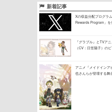
新着記事
Xの収益分配プログラムが9
Rewards Program」
『グラブル』とTVア
（CV：日笠陽子）の
アニメ『メイドインア
也さんらが登壇する舞