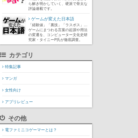
ら解き明かしていく、硬派で骨太な
評論連載です。
ゲームが変えた日本語
「経験値」「裏技」「ラスボス」…
ゲームにまつわる言葉の起源や用法
の変遷を、コンピューター文化史研
究家・タイニーP氏が徹底調査。
カテゴリ
特集記事
マンガ
女性向け
アプリレビュー
その他
電ファミニコゲーマーとは？