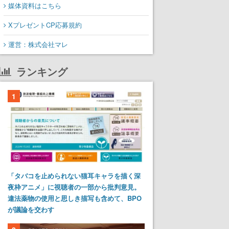
媒体資料はこちら
XプレゼントCP応募規約
運営：株式会社マレ
ランキング
1
「タバコを止められない猫耳キャラを描く深
夜枠アニメ」に視聴者の一部から批判意見。
違法薬物の使用と思しき描写も含めて、BPO
が議論を交わす