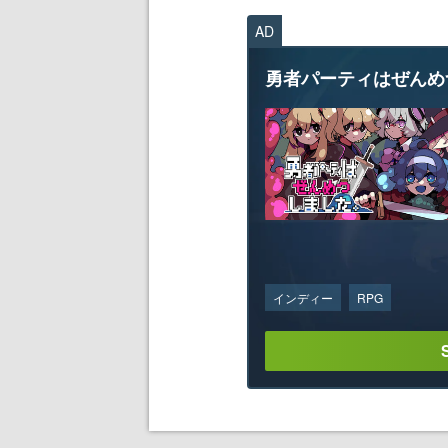
AD
勇者パーティはぜんめ
インディー
RPG