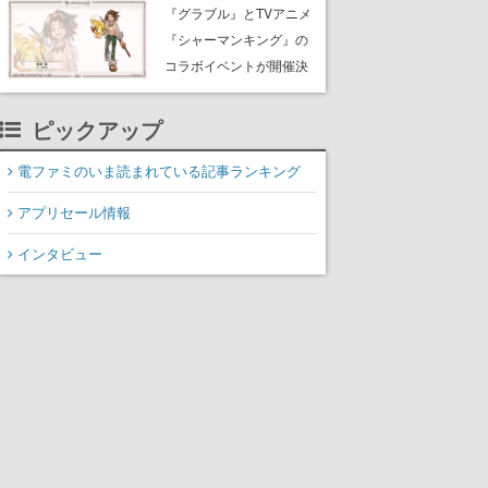
Rewards Program」を発
『グラブル』とTVアニメ
表
『シャーマンキング』の
コラボイベントが開催決
定！麻倉葉（CV：日笠陽
子）のビジュアルも公開
ピックアップ
電ファミのいま読まれている記事ランキング
アプリセール情報
インタビュー