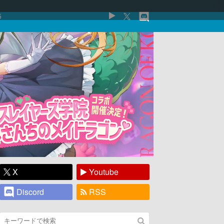
5
X
Youtube
Discord
RSS