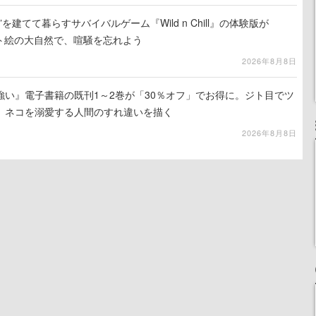
を建てて暮らすサバイバルゲーム『Wild n Chill』の体験版が
ット絵の大自然で、喧騒を忘れよう
2026年8月8日
強い』電子書籍の既刊1～2巻が「30％オフ」でお得に。ジト目でツ
、ネコを溺愛する人間のすれ違いを描く
2026年8月8日