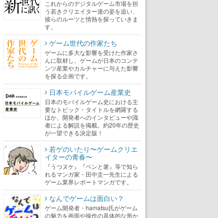
これからのデジタルゲーム市場を担
う若きクリエイター達の姿を追い、
彼らのルーツと情熱を探っていきま
す。
ゲーム世代の作家たち
ゲームに多大な影響を受けた作家さ
んに取材し、ゲームが日本のコンテ
ンツ産業やカルチャーに与えた影響
を探る企画です。
日本モバイルゲーム産業史
日本のモバイルゲーム史における主
要なトピック・タイトルを網羅する
ほか、開発者へのインタビューや識
者による解説を掲載。約20年の歴史
が一望できる決定版！
若ゲのいたり〜ゲームクリエ
イターの青春〜
『うつヌケ』『ペンと箸』等で知ら
れるマンガ家・田中圭一先生による
ゲーム業界レポートマンガです。
なんでゲームは面白い？
ゲーム開発者・hamatsu氏がゲーム
の魅力を画面や操作の具体的な形か