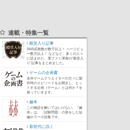
連載・特集一覧
殿堂入り記事
SNS拡散数が数千以上！ ページビュ
ー数万以上！ などなど。多くの人々
に読まれた、電ファミ渾身の“殿堂入
り”記事をまとめました。
ゲームの企画書
名作ゲームクリエイターの方々に製
作時のエピソードをお聞きし、ヒッ
トする企画（ゲーム）とは何か？を
探っていきます。
赫本
この物語を解いてはいけない。『赫
本』は、〈試験問題〉の形をした短
編ホラー小説集です。
新世代に訊く