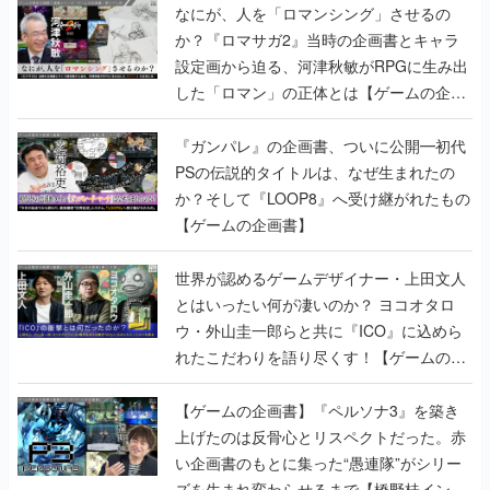
なにが、人を「ロマンシング」させるの
か？『ロマサガ2』当時の企画書とキャラ
設定画から迫る、河津秋敏がRPGに生み出
した「ロマン」の正体とは【ゲームの企画
書】
『ガンパレ』の企画書、ついに公開━初代
PSの伝説的タイトルは、なぜ生まれたの
か？そして『LOOP8』へ受け継がれたもの
【ゲームの企画書】
世界が認めるゲームデザイナー・上田文人
とはいったい何が凄いのか？ ヨコオタロ
ウ・外山圭一郎らと共に『ICO』に込めら
れたこだわりを語り尽くす！【ゲームの企
画書】
【ゲームの企画書】『ペルソナ3』を築き
上げたのは反骨心とリスペクトだった。赤
い企画書のもとに集った“愚連隊”がシリー
ズを生まれ変わらせるまで【橋野桂インタ