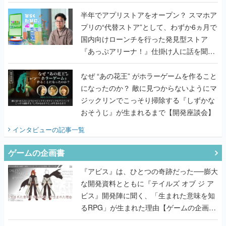
うこだわりをプロデューサーに聞いた
半年でアプリストアをオープン？ スマホア
プリの“代替ストア”として、わずか6ヵ月で
国内向けローンチを行った発見型ストア
『あっぷアリーナ！』仕掛け人に話を聞い
てみた
なぜ “あの花王” がホラーゲームを作ること
になったのか？ 敵に見つからないようにマ
ジックリンでこっそり掃除する『しずかな
おそうじ』が生まれるまで【開発座談会】
インタビュー
の記事一覧
ゲームの企画書
『アビス』は、ひとつの奇跡だった──膨大
な開発資料とともに『テイルズ オブ ジ ア
ビス』開発陣に聞く、「生まれた意味を知
るRPG」が生まれた理由【ゲームの企画
書】