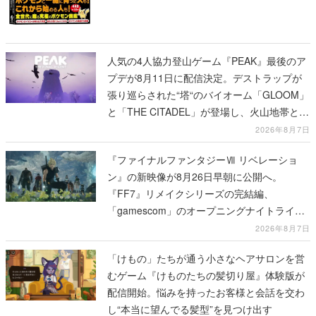
人気の4人協力登山ゲーム『PEAK』最後のア
プデが8月11日に配信決定。デストラップが
張り巡らされた“塔“のバイオーム「GLOOM」
と「THE CITADEL」が登場し、火山地帯と入
れ替わる
2026年8月7日
『ファイナルファンタジーⅦ リベレーショ
ン』の新映像が8月26日早朝に公開へ。
『FF7』リメイクシリーズの完結編、
「gamescom」のオープニングナイトライブ
にてディレクターの浜口直樹氏が登壇する予
2026年8月7日
定
「けもの」たちが通う小さなヘアサロンを営
むゲーム『けものたちの髪切り屋』体験版が
配信開始。悩みを持ったお客様と会話を交わ
し“本当に望んでる髪型”を見つけ出す