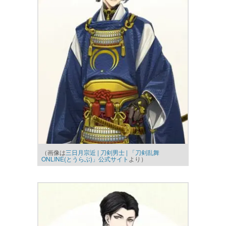
（画像は
三日月宗近 | 刀剣男士 | 「刀剣乱舞
ONLINE(とうらぶ)」公式サイト
より）