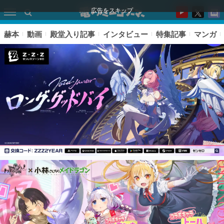
広告をスキップ
赫本
動画
殿堂入り記事
インタビュー
特集記事
マンガ
ピックアップ
電ファミのいま読まれている記事ランキング
アプリセール情報