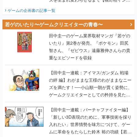
ビュー】
ゲームの企画書
の記事一覧
若ゲのいたり〜ゲームクリエイターの青春〜
田中圭一のゲーム業界取材マンガ『若ゲの
いたり』第2巻が発売。『ポケモン』田尻
智さん、『ゼビウス』遠藤雅伸さんらの貴
重なエピソードを収録
【田中圭一連載：アイマス/ガンダム 戦場
の絆 編】わがままな王様のわがままなニー
ズを満たす！──小山順一朗が貫く姿勢に、
ゲームクリエイターとしての矜持を見た
【若ゲのいたり最終回】
【田中圭一連載：バーチャファイター編】
「新しい3D表現のために、軍事技術を採り
入れたい」世界情勢を味方につけて、ゲー
ムに革命をもたらした鈴木 裕の功績【若ゲ