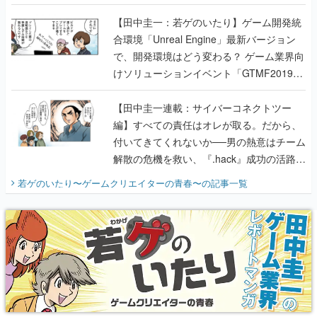
のいたり】
【田中圭一：若ゲのいたり】ゲーム開発統
合環境「Unreal Engine」最新バージョン
で、開発環境はどう変わる？ ゲーム業界向
けソリューションイベント「GTMF2019」
に行って、より理解を深めよう【PR】
【田中圭一連載：サイバーコネクトツー
編】すべての責任はオレが取る。だから、
付いてきてくれないか──男の熱意はチーム
解散の危機を救い、『.hack』成功の活路を
開く。業界の快男児・松山 洋に流れる血は
若ゲのいたり〜ゲームクリエイターの青春〜
の記事一覧
『少年ジャンプ』色だった【若ゲのいた
り】