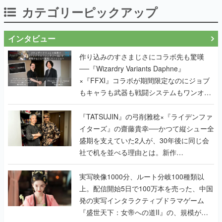
カテゴリーピックアップ
インタビュー
作り込みのすさまじさにコラボ先も驚嘆
──『Wizardry Variants Daphne』
×『FFXI』コラボが期間限定なのにジョブ
もキャラも武器も戦闘システムもワンオフ
で作り込まれた理由を両ディレクターに聞
く
『TATSUJIN』の弓削雅稔×『ライデンファ
イターズ』の齋藤貴幸──かつて縦シュー全
盛期を支えていた2人が、30年後に同じ会
社で机を並べる理由とは。新作
『TATSUJIN EXTREME』で初タッグを組
んだレジェンド2人に訊く開発秘話
実写映像1000分、ルート分岐100種類以
上。配信開始5日で100万本を売った、中国
発の実写インタラクティブドラマゲーム
『盛世天下：女帝への道II』の、規模が違