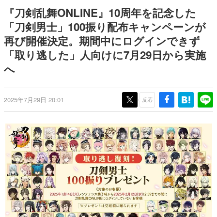
日本のコンテンツ産業やカルチャーに与えた影響を探る企
『刀剣乱舞ONLINE』10周年を記念した
画です。
「刀剣男士」100振り配布キャンペーンが
日本モバイルゲーム産業史
再び開催決定。期間中にログインできず
日本のモバイルゲーム史における主要なトピック・タイト
ルを網羅するほか、開発者へのインタビューや識者による
「取り逃した」人向けに7月29日から実施
解説を掲載。約20年の歴史が一望できる決定版！
へ
若ゲのいたり〜ゲームクリエイターの青春〜
『うつヌケ』『ペンと箸』等で知られるマンガ家・田中圭
一先生によるゲーム業界レポートマンガです。
2025年7月29日 20:01
反応
なんでゲームは面白い？
ゲーム開発者・hamatsu氏がゲームの魅力を画面や操作の
具体的な形から解き明かしていく、硬派で骨太な評論連載
です。
ゲームが変えた日本語
「経験値」「裏技」「ラスボス」… ゲームにまつわる言葉
の起源や用法の変遷を、コンピューター文化史研究家・タ
イニーP氏が徹底調査。
カテゴリ
特集記事