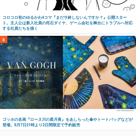
コロコロ初のゆるかわ4コマ『まだサ終しないんですか？』公開スター
ト。主人公は新入社員の侘石ダイヤ、ゲーム会社を舞台にトラブルへ対応
する社員たちを描く
5
ゴッホの名画『ローヌ川の星月夜』をあしらった傘やトートバッグなどが
登場。8月7日21時より2日間限定で予約販売