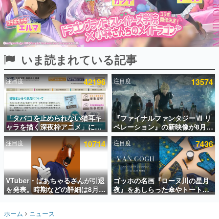
インタビュー
連載・特集一覧
殿堂入り記事
いま読まれている記事
SNS拡散数が数千以上！ ページビュー数万以上！ などな
ど。多くの人々に読まれた、電ファミ渾身の“殿堂入り”記
事をまとめました。
注目度
42196
注目度
13574
ゲームの企画書
名作ゲームクリエイターの方々に製作時のエピソードをお
聞きし、ヒットする企画（ゲーム）とは何か？を探ってい
「タバコを止められない猫耳キ
『ファイナルファンタジーⅦ リ
きます。
ャラを描く深夜枠アニメ」に視
ベレーション』の新映像が8月
赫本
聴者の一部から批判意見。違法
26日早朝に公開へ。『FF7』リ
この物語を解いてはいけない。『赫本』は、〈試験問題〉
注目度
10714
注目度
7436
薬物の使用と思しき描写も含め
メイクシリーズの完結編、
の形をした短編ホラー小説集です。
て、BPOが議論を交わす
「gamescom」のオープニング
ナイトライブにてディレクター
の浜口直樹氏が登壇する予定
新世代に訊く
VTuber・ばあちゃるさんが引退
ゴッホの名画『ローヌ川の星月
これからのデジタルゲーム市場を担う若きクリエイター達
の姿を追い、彼らのルーツと情熱を探っていきます。
を発表。時期などの詳細は8月9
夜』をあしらった傘やトートバ
日15時からの配信で説明
ッグなどが登場。8月7日21時よ
り2日間限定で予約販売
ゲーム世代の作家たち
ホーム
ニュース
ゲームに多大な影響を受けた作家さんに取材し、ゲームが