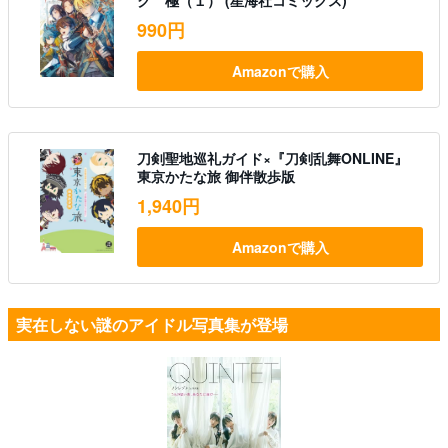
ク 極（１） (星海社コミックス)
990円
Amazonで購入
刀剣聖地巡礼ガイド×『刀剣乱舞ONLINE』
東京かたな旅 御伴散歩版
1,940円
Amazonで購入
実在しない謎のアイドル写真集が登場