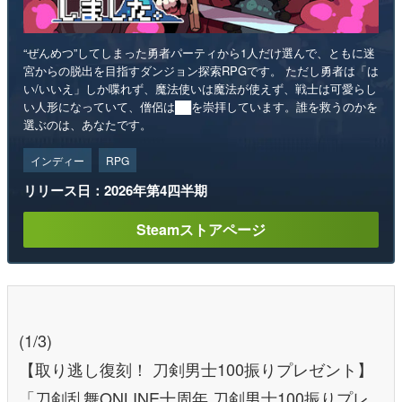
“ぜんめつ”してしまった勇者パーティから1人だけ選んで、ともに迷
宮からの脱出を目指すダンジョン探索RPGです。 ただし勇者は「は
い/いいえ」しか喋れず、魔法使いは魔法が使えず、戦士は可愛らし
い人形になっていて、僧侶は██を崇拝しています。誰を救うのかを
選ぶのは、あなたです。
インディー
RPG
リリース日：2026年第4四半期
Steamストアページ
(1/3)
【取り逃し復刻！ 刀剣男士100振りプレゼント】
「刀剣乱舞ONLINE十周年 刀剣男士100振りプレ