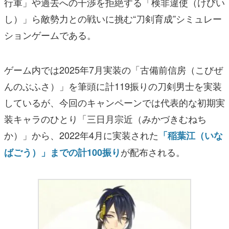
行軍」や過去への干渉を拒絶する「検非違使（けびい
し）」ら敵勢力との戦いに挑む“刀剣育成”シミュレー
ションゲームである。
ゲーム内では2025年7月実装の「古備前信房（こびぜ
んのぶふさ）」を筆頭に計119振りの刀剣男士を実装
しているが、今回のキャンペーンでは代表的な初期実
装キャラのひとり「三日月宗近（みかづきむねち
か）」から、2022年4月に実装された
「稲葉江（いな
が配布される。
ばごう）」までの計100振り