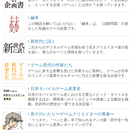
し、ヒットする企画（ゲーム）とは何か？を探っていきます。
赫本
この物語を解いてはいけない。『赫本』は、〈試験問題〉の形
をした短編ホラー小説集です。
新世代に訊く
これからのデジタルゲーム市場を担う若きクリエイター達の姿
を追い、彼らのルーツと情熱を探っていきます。
ゲーム世代の作家たち
ゲームに多大な影響を受けた作家さんに取材し、ゲームが日本
のコンテンツ産業やカルチャーに与えた影響を探る企画です。
日本モバイルゲーム産業史
日本のモバイルゲーム史における主要なトピック・タイトルを
網羅するほか、開発者へのインタビューや識者による解説を掲
載。約20年の歴史が一望できる決定版！
若ゲのいたり〜ゲームクリエイターの青春〜
『うつヌケ』『ペンと箸』等で知られるマンガ家・田中圭一先
生によるゲーム業界レポートマンガです。