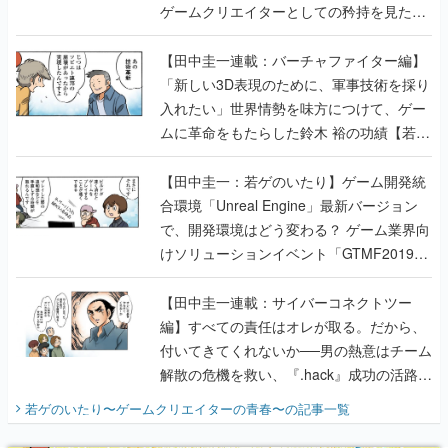
ゲームクリエイターとしての矜持を見た
【若ゲのいたり最終回】
【田中圭一連載：バーチャファイター編】
「新しい3D表現のために、軍事技術を採り
入れたい」世界情勢を味方につけて、ゲー
ムに革命をもたらした鈴木 裕の功績【若ゲ
のいたり】
【田中圭一：若ゲのいたり】ゲーム開発統
合環境「Unreal Engine」最新バージョン
で、開発環境はどう変わる？ ゲーム業界向
けソリューションイベント「GTMF2019」
に行って、より理解を深めよう【PR】
【田中圭一連載：サイバーコネクトツー
編】すべての責任はオレが取る。だから、
付いてきてくれないか──男の熱意はチーム
解散の危機を救い、『.hack』成功の活路を
開く。業界の快男児・松山 洋に流れる血は
若ゲのいたり〜ゲームクリエイターの青春〜
の記事一覧
『少年ジャンプ』色だった【若ゲのいた
り】