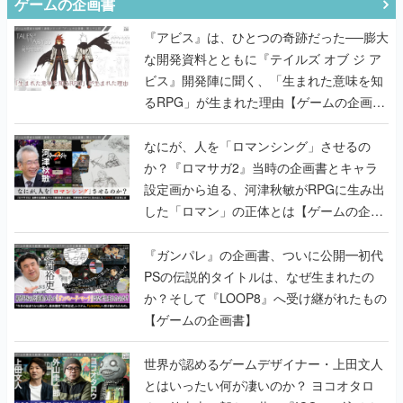
ゲームの企画書
『アビス』は、ひとつの奇跡だった──膨大
な開発資料とともに『テイルズ オブ ジ ア
ビス』開発陣に聞く、「生まれた意味を知
るRPG」が生まれた理由【ゲームの企画
書】
なにが、人を「ロマンシング」させるの
か？『ロマサガ2』当時の企画書とキャラ
設定画から迫る、河津秋敏がRPGに生み出
した「ロマン」の正体とは【ゲームの企画
書】
『ガンパレ』の企画書、ついに公開━初代
PSの伝説的タイトルは、なぜ生まれたの
か？そして『LOOP8』へ受け継がれたもの
【ゲームの企画書】
世界が認めるゲームデザイナー・上田文人
とはいったい何が凄いのか？ ヨコオタロ