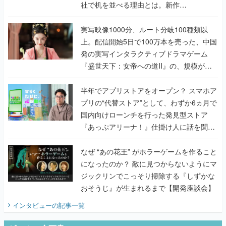
社で机を並べる理由とは。新作
『TATSUJIN EXTREME』で初タッグを組
んだレジェンド2人に訊く開発秘話
実写映像1000分、ルート分岐100種類以
上。配信開始5日で100万本を売った、中国
発の実写インタラクティブドラマゲーム
『盛世天下：女帝への道II』の、規模が違
うこだわりをプロデューサーに聞いた
半年でアプリストアをオープン？ スマホア
プリの“代替ストア”として、わずか6ヵ月で
国内向けローンチを行った発見型ストア
『あっぷアリーナ！』仕掛け人に話を聞い
てみた
なぜ “あの花王” がホラーゲームを作ること
になったのか？ 敵に見つからないようにマ
ジックリンでこっそり掃除する『しずかな
おそうじ』が生まれるまで【開発座談会】
インタビュー
の記事一覧