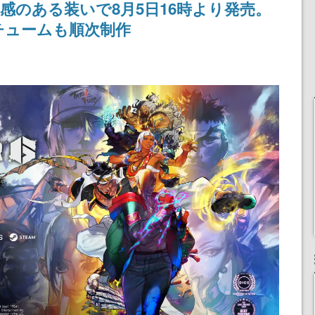
感のある装いで8月5日16時より発売。
りとなる日本公演を記念
して
チュームも順次制作