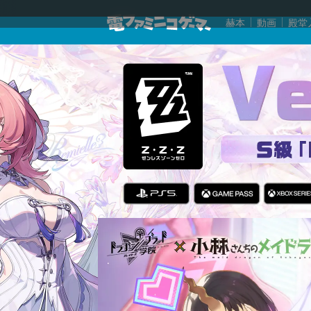
赫本
動画
殿堂