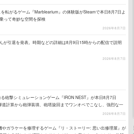
を転がるゲーム『Marblearium』の体験版がSteamで本日8月7日よ
トに乗って奇妙な空間を探検
2026年8月7日
るさんが引退を発表。時期などの詳細は8月9日15時からの配信で説明
2026年8月7日
る砲撃シミュレーションゲーム『IRON NEST』が本日8月7日
。弾道計算から砲弾装填、砲塔旋回までワンオペでこなし、強烈な一
ンある作品
2026年8月7日
機やガラケーを修理するゲーム『リ・ストーリー: 思い出修理屋』が