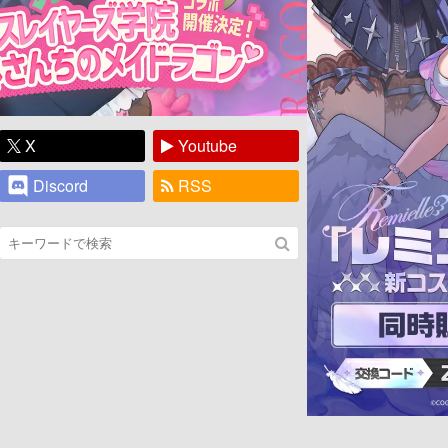
X
Youtube
Discord
RSS