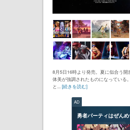
8月5日16時より発売。夏に似合う
体美が強調されたものになっている
と...
[続きを読む]
AD
勇者パーティはぜんめ