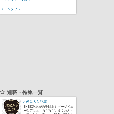
インタビュー
連載・特集一覧
殿堂入り記事
SNS拡散数が数千以上！ ページビュ
ー数万以上！ などなど。多くの人々