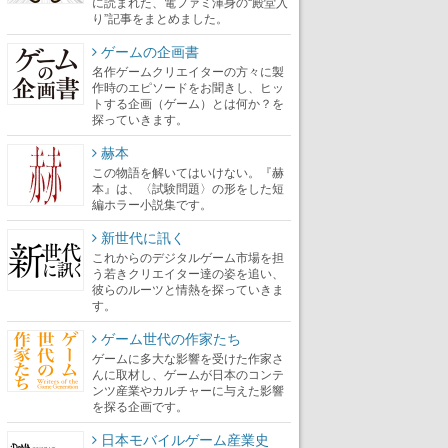
に読まれた、電ファミ渾身の“殿堂入
り”記事をまとめました。
ゲームの企画書
名作ゲームクリエイターの方々に製
作時のエピソードをお聞きし、ヒッ
トする企画（ゲーム）とは何か？を
探っていきます。
赫本
この物語を解いてはいけない。『赫
本』は、〈試験問題〉の形をした短
編ホラー小説集です。
新世代に訊く
これからのデジタルゲーム市場を担
う若きクリエイター達の姿を追い、
彼らのルーツと情熱を探っていきま
す。
ゲーム世代の作家たち
ゲームに多大な影響を受けた作家さ
んに取材し、ゲームが日本のコンテ
ンツ産業やカルチャーに与えた影響
を探る企画です。
日本モバイルゲーム産業史