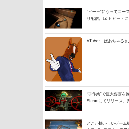
“ビー玉”になってコース
り配信。Lo-Fiビー
VTuber・ばあちゃ
“手作業”で巨大要塞を操
Steamにてリリース
撃をブチかませるロマ
どこか懐かしいゲーム