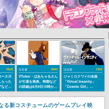
4829
3993
1903
注目度
注目度
ローヌ川
VTuber・ばあちゃるさん
ジャミロクワイの名曲
しらった
が引退を発表。時期など
「Virtual Insanity」
グなどが
の詳細は8月9日15時から
「Cosmic Girl」
時より2
の配信で説明
「Canned Heat」公式日
販売
本語字幕付きMVがいき
なり公開！「SUMMER
となる新コスチュームのゲームプレイ映
SONIC 2026」での9年ぶ