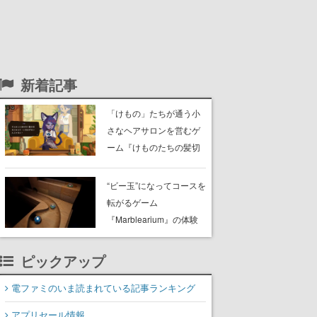
新着記事
「けもの」たちが通う小
さなヘアサロンを営むゲ
ーム『けものたちの髪切
り屋』体験版が配信開
始。悩みを持ったお客様
“ビー玉”になってコースを
と会話を交わし“本当に望
転がるゲーム
んでる髪型”を見つけ出す
『Marblearium』の体験
版がSteamで本日8月7日
より配信。Lo-Fiビートに
ピックアップ
乗って奇妙な空間を探検
電ファミのいま読まれている記事ランキング
アプリセール情報