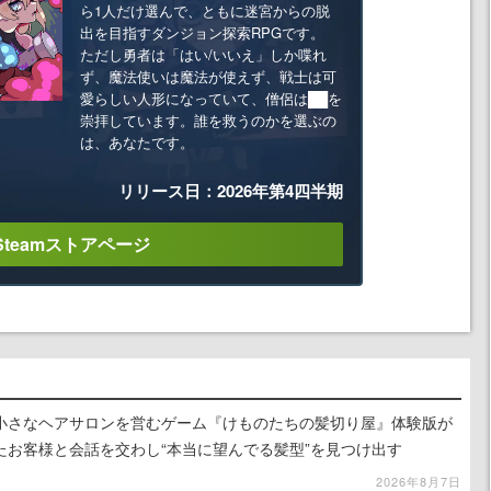
ら1人だけ選んで、ともに迷宮からの脱
出を目指すダンジョン探索RPGです。
ただし勇者は「はい/いいえ」しか喋れ
ず、魔法使いは魔法が使えず、戦士は可
愛らしい人形になっていて、僧侶は██を
崇拝しています。誰を救うのかを選ぶの
は、あなたです。
リリース日：2026年第4四半期
Steamストアページ
小さなヘアサロンを営むゲーム『けものたちの髪切り屋』体験版が
たお客様と会話を交わし“本当に望んでる髪型”を見つけ出す
2026年8月7日