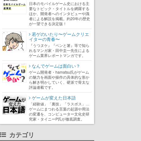
日本のモバイルゲーム史における主
要なトピック・タイトルを網羅する
ほか、開発者へのインタビューや識
者による解説を掲載。約20年の歴史
が一望できる決定版！
若ゲのいたり〜ゲームクリエ
イターの青春〜
『うつヌケ』『ペンと箸』等で知ら
れるマンガ家・田中圭一先生による
ゲーム業界レポートマンガです。
なんでゲームは面白い？
ゲーム開発者・hamatsu氏がゲーム
の魅力を画面や操作の具体的な形か
ら解き明かしていく、硬派で骨太な
評論連載です。
ゲームが変えた日本語
「経験値」「裏技」「ラスボス」…
ゲームにまつわる言葉の起源や用法
の変遷を、コンピューター文化史研
究家・タイニーP氏が徹底調査。
カテゴリ