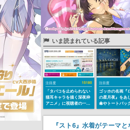
いま読まれている記事
15180
注目度
注目度
「タバコを止められない
ゴッホの名画『
猫耳キャラを描く深夜枠
の星月夜』をあ
アニメ」に視聴者の一部
傘やトートバッ
から批判意見。違法薬物
登場。8月7日21
の使用と思しき描写も含
日間限定で予約
めて、BPOが議論を交わ
『スト6』水着がテーマ
す