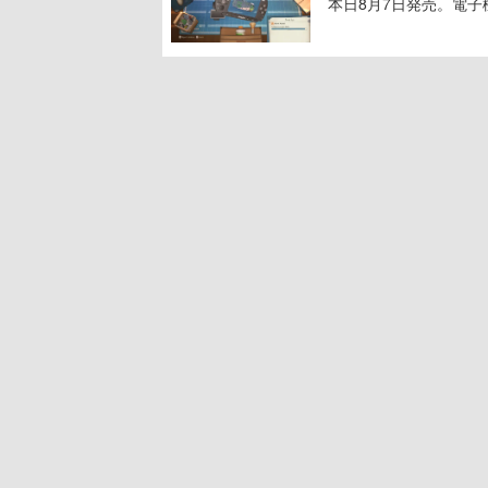
本日8月7日発売。電
に耳を傾ける