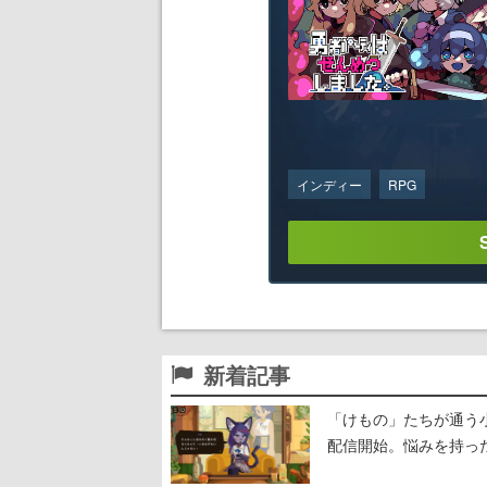
インディー
RPG
新着記事
「けもの」たちが通う
配信開始。悩みを持っ