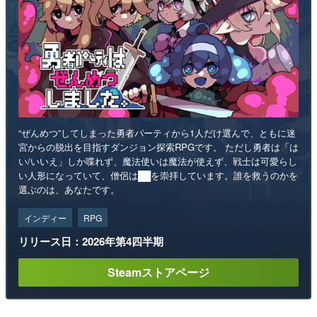
“ぜんめつ”してしまった勇者パーティから1人だけ選んで、ともに迷
宮からの脱出を目指すダンジョン探索RPGです。 ただし勇者は「は
い/いいえ」しか喋れず、魔法使いは魔法が使えず、戦士は可愛らし
い人形になっていて、僧侶は██を崇拝しています。誰を救うのかを
選ぶのは、あなたです。
インディー
RPG
リリース日：2026年第4四半期
Steamストアページ