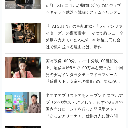
×『FFXI』コラボが期間限定なのにジョブ
もキャラも武器も戦闘システムもワンオフ
で作り込まれた理由を両ディレクターに聞
く
『TATSUJIN』の弓削雅稔×『ライデンファ
イターズ』の齋藤貴幸──かつて縦シュー全
盛期を支えていた2人が、30年後に同じ会
社で机を並べる理由とは。新作
『TATSUJIN EXTREME』で初タッグを組
んだレジェンド2人に訊く開発秘話
実写映像1000分、ルート分岐100種類以
上。配信開始5日で100万本を売った、中国
発の実写インタラクティブドラマゲーム
『盛世天下：女帝への道II』の、規模が違
うこだわりをプロデューサーに聞いた
半年でアプリストアをオープン？ スマホア
プリの“代替ストア”として、わずか6ヵ月で
国内向けローンチを行った発見型ストア
『あっぷアリーナ！』仕掛け人に話を聞い
てみた