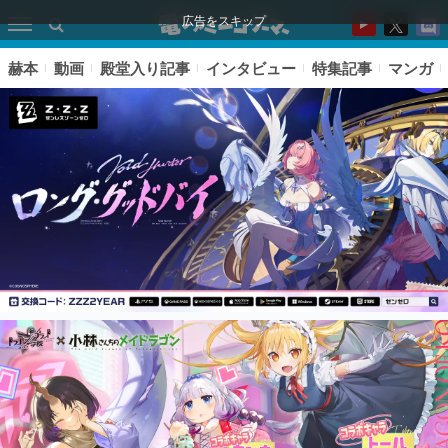
広告をスキップ
赫本
動画
殿堂入り記事
インタビュー
特集記事
マンガ
ピックアップ
電ファミのいま読まれている記事ランキング
アプリセール情報