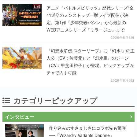
アニメ『バトルスピリッツ』歴代シリーズ“全
413話”のノンストップ一挙ライブ配信が決
定。第1作『少年突破バシン』から最新の
WEBアニメシリーズ『ミラージュ』まで
2026年8月6日
『幻想水滸伝 スターリープ』に『幻水I』の主
人公（CV：佐藤元）と『幻水III』のジーン
（CV：甲斐田裕子）が登場。ピックアップガ
チャで入手可能
2026年8月6日
カテゴリーピックアップ
インタビュー
作り込みのすさまじさにコラボ先も驚嘆
──『Wizardry Variants Daphne』