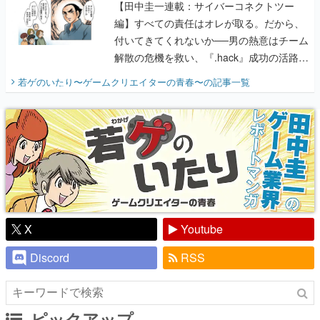
【田中圭一連載：サイバーコネクトツー
編】すべての責任はオレが取る。だから、
付いてきてくれないか──男の熱意はチーム
解散の危機を救い、『.hack』成功の活路を
開く。業界の快男児・松山 洋に流れる血は
若ゲのいたり〜ゲームクリエイターの青春〜
の記事一覧
『少年ジャンプ』色だった【若ゲのいた
り】
X
Youtube
Discord
RSS
ピックアップ