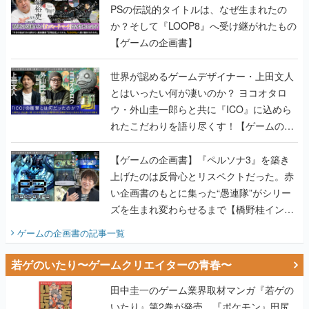
PSの伝説的タイトルは、なぜ生まれたの
か？そして『LOOP8』へ受け継がれたもの
【ゲームの企画書】
世界が認めるゲームデザイナー・上田文人
とはいったい何が凄いのか？ ヨコオタロ
ウ・外山圭一郎らと共に『ICO』に込めら
れたこだわりを語り尽くす！【ゲームの企
画書】
【ゲームの企画書】『ペルソナ3』を築き
上げたのは反骨心とリスペクトだった。赤
い企画書のもとに集った“愚連隊”がシリー
ズを生まれ変わらせるまで【橋野桂インタ
ビュー】
ゲームの企画書
の記事一覧
若ゲのいたり〜ゲームクリエイターの青春〜
田中圭一のゲーム業界取材マンガ『若ゲの
いたり』第2巻が発売。『ポケモン』田尻