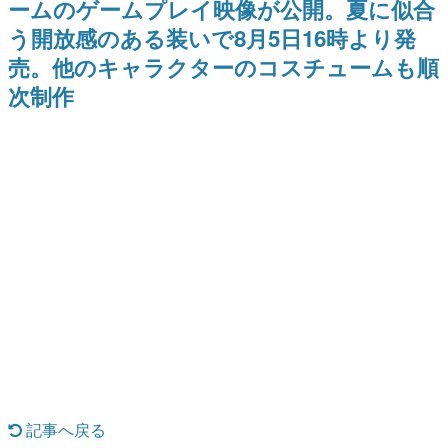
ームのゲームプレイ映像が公開。夏に似合
日本のコンテンツ産業やカルチャーに与えた影響を探る企
う開放感のある装いで8月5日16時より発
画です。
売。他のキャラクターのコスチュームも順
日本モバイルゲーム産業史
日本のモバイルゲーム史における主要なトピック・タイト
次制作
ルを網羅するほか、開発者へのインタビューや識者による
解説を掲載。約20年の歴史が一望できる決定版！
若ゲのいたり〜ゲームクリエイターの青春〜
『うつヌケ』『ペンと箸』等で知られるマンガ家・田中圭
一先生によるゲーム業界レポートマンガです。
なんでゲームは面白い？
ゲーム開発者・hamatsu氏がゲームの魅力を画面や操作の
具体的な形から解き明かしていく、硬派で骨太な評論連載
です。
ゲームが変えた日本語
「経験値」「裏技」「ラスボス」… ゲームにまつわる言葉
の起源や用法の変遷を、コンピューター文化史研究家・タ
イニーP氏が徹底調査。
カテゴリ
記事へ戻る
特集記事