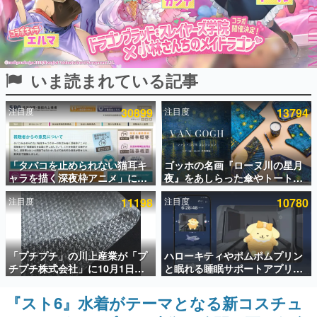
インタビュー
連載・特集一覧
いま読まれている記事
殿堂入り記事
SNS拡散数が数千以上！ ページビュー数万以上！ などな
ど。多くの人々に読まれた、電ファミ渾身の“殿堂入り”記
注目度
30899
注目度
13794
事をまとめました。
ゲームの企画書
名作ゲームクリエイターの方々に製作時のエピソードをお
聞きし、ヒットする企画（ゲーム）とは何か？を探ってい
「タバコを止められない猫耳キ
ゴッホの名画『ローヌ川の星月
きます。
ャラを描く深夜枠アニメ」に視
夜』をあしらった傘やトートバ
聴者の一部から批判意見。違法
ッグなどが登場。8月7日21時よ
赫本
注目度
11198
注目度
10780
薬物の使用と思しき描写も含め
り2日間限定で予約販売
この物語を解いてはいけない。『赫本』は、〈試験問題〉
て、BPOが議論を交わす
の形をした短編ホラー小説集です。
新世代に訊く
「プチプチ」の川上産業が「プ
ハローキティやポムポムプリン
これからのデジタルゲーム市場を担う若きクリエイター達
チプチ株式会社」に10月1日よ
と眠れる睡眠サポートアプリ
の姿を追い、彼らのルーツと情熱を探っていきます。
り社名変更へ。創業58年で初め
『ゆめたび』が配信中。キャラ
ての変更で、“プチッ”と鳴るお
ごとのASMRや目覚ましアラー
『スト6』水着がテーマとなる新コスチュ
ゲーム世代の作家たち
なじみの緩衝材が会社の名前に
ムも搭載
ゲームに多大な影響を受けた作家さんに取材し、ゲームが