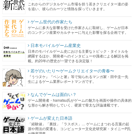
これからのデジタルゲーム市場を担う若きクリエイター達の姿
を追い、彼らのルーツと情熱を探っていきます。
ゲーム世代の作家たち
ゲームに多大な影響を受けた作家さんに取材し、ゲームが日本
のコンテンツ産業やカルチャーに与えた影響を探る企画です。
日本モバイルゲーム産業史
日本のモバイルゲーム史における主要なトピック・タイトルを
網羅するほか、開発者へのインタビューや識者による解説を掲
載。約20年の歴史が一望できる決定版！
若ゲのいたり〜ゲームクリエイターの青春〜
『うつヌケ』『ペンと箸』等で知られるマンガ家・田中圭一先
生によるゲーム業界レポートマンガです。
なんでゲームは面白い？
ゲーム開発者・hamatsu氏がゲームの魅力を画面や操作の具体的
な形から解き明かしていく、硬派で骨太な評論連載です。
ゲームが変えた日本語
「経験値」「裏技」「ラスボス」… ゲームにまつわる言葉の起
源や用法の変遷を、コンピューター文化史研究家・タイニーP氏
が徹底調査。