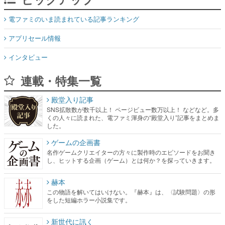
電ファミのいま読まれている記事ランキング
アプリセール情報
インタビュー
連載・特集一覧
殿堂入り記事
SNS拡散数が数千以上！ ページビュー数万以上！ などなど。多
くの人々に読まれた、電ファミ渾身の“殿堂入り”記事をまとめま
した。
ゲームの企画書
名作ゲームクリエイターの方々に製作時のエピソードをお聞き
し、ヒットする企画（ゲーム）とは何か？を探っていきます。
赫本
この物語を解いてはいけない。『赫本』は、〈試験問題〉の形
をした短編ホラー小説集です。
新世代に訊く