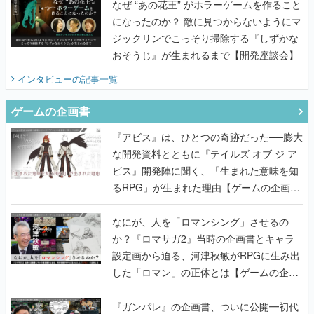
なぜ “あの花王” がホラーゲームを作ること
になったのか？ 敵に見つからないようにマ
ジックリンでこっそり掃除する『しずかな
おそうじ』が生まれるまで【開発座談会】
インタビュー
の記事一覧
ゲームの企画書
『アビス』は、ひとつの奇跡だった──膨大
な開発資料とともに『テイルズ オブ ジ ア
ビス』開発陣に聞く、「生まれた意味を知
るRPG」が生まれた理由【ゲームの企画
書】
なにが、人を「ロマンシング」させるの
か？『ロマサガ2』当時の企画書とキャラ
設定画から迫る、河津秋敏がRPGに生み出
した「ロマン」の正体とは【ゲームの企画
書】
『ガンパレ』の企画書、ついに公開━初代