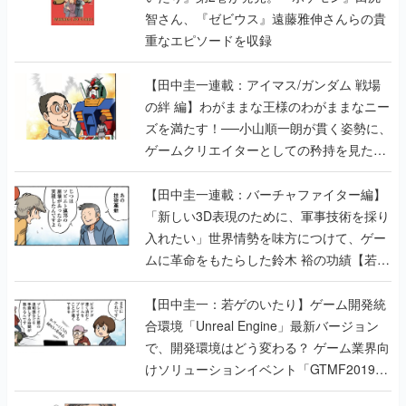
智さん、『ゼビウス』遠藤雅伸さんらの貴
重なエピソードを収録
【田中圭一連載：アイマス/ガンダム 戦場
の絆 編】わがままな王様のわがままなニー
ズを満たす！──小山順一朗が貫く姿勢に、
ゲームクリエイターとしての矜持を見た
【若ゲのいたり最終回】
【田中圭一連載：バーチャファイター編】
「新しい3D表現のために、軍事技術を採り
入れたい」世界情勢を味方につけて、ゲー
ムに革命をもたらした鈴木 裕の功績【若ゲ
のいたり】
【田中圭一：若ゲのいたり】ゲーム開発統
合環境「Unreal Engine」最新バージョン
で、開発環境はどう変わる？ ゲーム業界向
けソリューションイベント「GTMF2019」
に行って、より理解を深めよう【PR】