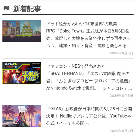
新着記事
ドット絵がかわいい“終末世界”の農業
RPG『Doloc Town』正式版が本日8月6日発
売。荒廃した大地を農業で少しずつ再生させ
つつ、建築・釣り・畜産・冒険も楽しめる
2026年8月6日
ファミコン・NESで発売された
『SHATTERHAND』『エスパ冒険隊 魔王の
砦』『ふしぎなブロビー ブロバニアの危機』
がNintendo Switchで復刻。「ジャレコレ」シ
リーズから3作が発売予定
2026年8月6日
『GTA6』新映像が日本時間の8月28日に公開
決定！ Netflixでプレミア公開後、YouTubeや
公式サイトでも公開へ
2026年8月6日