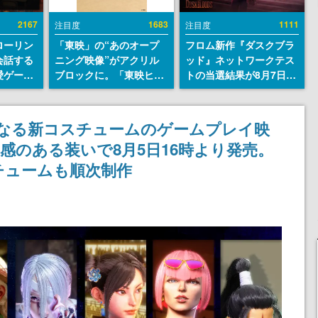
2167
1683
1111
注目度
注目度
ローリン
「東映」の“あのオープ
フロム新作『ダスクブラ
会話する
ニング映像”がアクリル
ッド』ネットワークテス
愛ゲーム
ブロックに。「東映ヒス
トの当選結果が8月7日22
ソウルラ
トリカル グッズコレクシ
時に発表。応募サイトの
。返事に
ョン」が8月下旬より発
マイページから確認可
U
売
能、テスト実施は8月21
となる新コスチュームのゲームプレイ映
日～24日
感のある装いで8月5日16時より発売。
チュームも順次制作