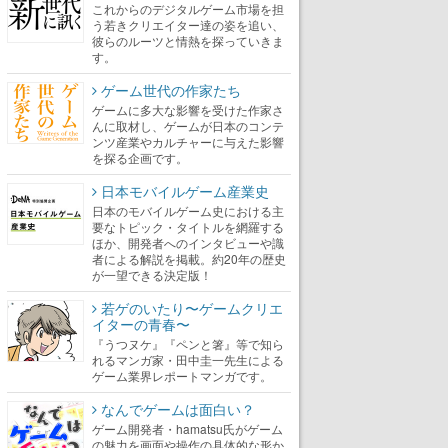
これからのデジタルゲーム市場を担
う若きクリエイター達の姿を追い、
彼らのルーツと情熱を探っていきま
す。
ゲーム世代の作家たち
ゲームに多大な影響を受けた作家さ
んに取材し、ゲームが日本のコンテ
ンツ産業やカルチャーに与えた影響
を探る企画です。
日本モバイルゲーム産業史
日本のモバイルゲーム史における主
要なトピック・タイトルを網羅する
ほか、開発者へのインタビューや識
者による解説を掲載。約20年の歴史
が一望できる決定版！
若ゲのいたり〜ゲームクリエ
イターの青春〜
『うつヌケ』『ペンと箸』等で知ら
れるマンガ家・田中圭一先生による
ゲーム業界レポートマンガです。
なんでゲームは面白い？
ゲーム開発者・hamatsu氏がゲーム
の魅力を画面や操作の具体的な形か