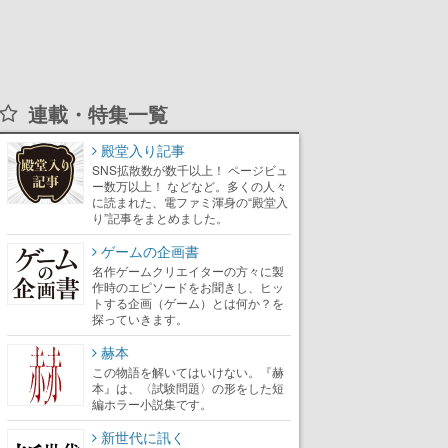
連載・特集一覧
殿堂入り記事
SNS拡散数が数千以上！ ページビュ
ー数万以上！ などなど。多くの人々
に読まれた、電ファミ渾身の“殿堂入
り”記事をまとめました。
ゲームの企画書
名作ゲームクリエイターの方々に製
作時のエピソードをお聞きし、ヒッ
トする企画（ゲーム）とは何か？を
探っていきます。
赫本
この物語を解いてはいけない。『赫
本』は、〈試験問題〉の形をした短
編ホラー小説集です。
新世代に訊く