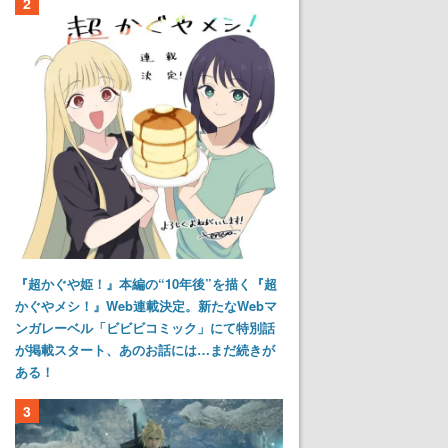
2
『超かぐや姫！』本編の“10年後”を描く『超
かぐやメシ！』Web連載決定。新たなWebマ
ンガレーベル「ビビビコミック」にて特別話
が掲載スタート、あのお話には…まだ続きが
ある！
3