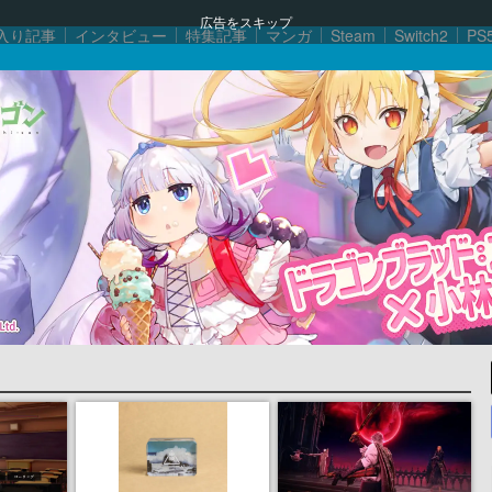
広告をスキップ
入り記事
インタビュー
特集記事
マンガ
Steam
Switch2
PS