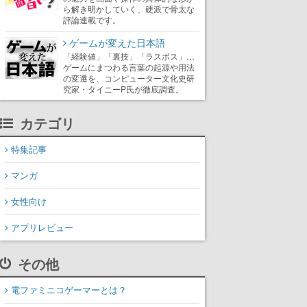
ら解き明かしていく、硬派で骨太な
評論連載です。
ゲームが変えた日本語
「経験値」「裏技」「ラスボス」…
ゲームにまつわる言葉の起源や用法
の変遷を、コンピューター文化史研
究家・タイニーP氏が徹底調査。
カテゴリ
特集記事
マンガ
女性向け
アプリレビュー
その他
電ファミニコゲーマーとは？