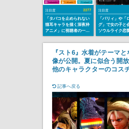
2277
注目度
注目度
「タバコを止められない
「パリィ」や「
猫耳キャラを描く深夜枠
グ」で女の子と
アニメ」に視聴者の一部
ソウルライク恋
から批判意見。違法薬物
『小早川さんは
の使用と思しき描写も含
イク』無料公開
めて、BPOが議論を交わ
失敗すると「YO
『スト6』水着がテーマ
す
DIED」
像が公開。夏に似合う開放
他のキャラクターのコス
記事へ戻る