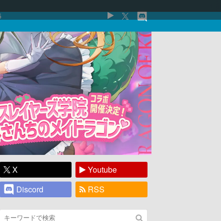
5
X
Youtube
Discord
RSS