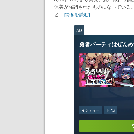
体美が強調されたものになっている
と...
[続きを読む]
AD
勇者パーティはぜんめ
インディー
RPG