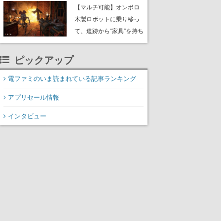
や大きな貝も
【マルチ可能】オンボロ
木製ロボットに乗り移っ
て、遺跡から“家具”を持ち
帰るホラーアクションゲ
ーム『GRAIN ROT』が本
ピックアップ
日8月8日Steamにて発
売。迫る“腐敗”から逃げ延
電ファミのいま読まれている記事ランキング
び、持ち帰った家具で基
アプリセール情報
地を再建
インタビュー