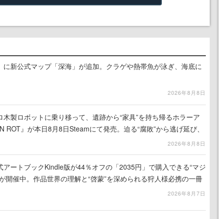
』に新公式マップ「深海」が追加。クラゲや熱帯魚が泳ぎ、海底に
2026年8月8日
ロ木製ロボットに乗り移って、遺跡から“家具”を持ち帰るホラーア
N ROT』が本日8月8日Steamにて発売。迫る“腐敗”から逃げ延び、
を再建
2026年8月8日
ートブックKindle版が44％オフの「2035円」で購入できる“マジ
が開催中。作品世界の理解と“啓蒙”を深められる狩人様必携の一冊
2026年8月7日