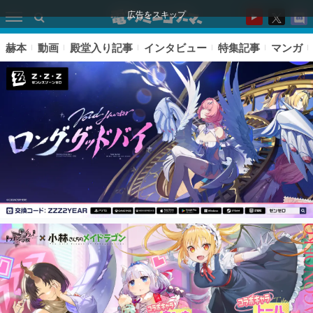
広告をスキップ
赫本
動画
殿堂入り記事
インタビュー
特集記事
マンガ
ピックアップ
電ファミのいま読まれている記事ランキング
アプリセール情報