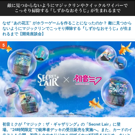
なぜ “あの花王” がホラーゲームを作ることになったのか？ 敵に見つから
ないようにマジックリンでこっそり掃除する『しずかなおそうじ』が生ま
れるまで【開発座談会】
5
初音ミクが『マジック：ザ・ギャザリング』の「Secret Lair」に登
場。“24時間限定”で統率者デッキの受注販売を実施へ。また、カードのイ
ラストも公開。初音ミクのオリジナルデザイナーKEI氏をはじめ、さいと