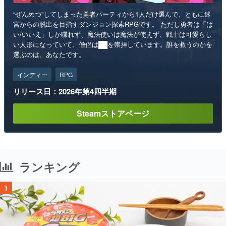
“ぜんめつ”してしまった勇者パーティから1人だけ選んで、ともに迷
宮からの脱出を目指すダンジョン探索RPGです。 ただし勇者は「は
い/いいえ」しか喋れず、魔法使いは魔法が使えず、戦士は可愛らし
い人形になっていて、僧侶は██を崇拝しています。誰を救うのかを
選ぶのは、あなたです。
インディー
RPG
リリース日：2026年第4四半期
Steamストアページ
ランキング
1