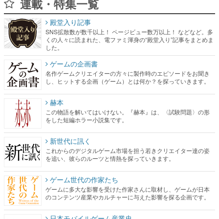
連載・特集一覧
殿堂入り記事
SNS拡散数が数千以上！ ページビュー数万以上！ などなど。多
くの人々に読まれた、電ファミ渾身の“殿堂入り”記事をまとめま
した。
ゲームの企画書
名作ゲームクリエイターの方々に製作時のエピソードをお聞き
し、ヒットする企画（ゲーム）とは何か？を探っていきます。
赫本
この物語を解いてはいけない。『赫本』は、〈試験問題〉の形
をした短編ホラー小説集です。
新世代に訊く
これからのデジタルゲーム市場を担う若きクリエイター達の姿
を追い、彼らのルーツと情熱を探っていきます。
ゲーム世代の作家たち
ゲームに多大な影響を受けた作家さんに取材し、ゲームが日本
のコンテンツ産業やカルチャーに与えた影響を探る企画です。
日本モバイルゲーム産業史