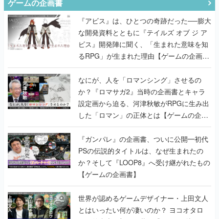
ゲームの企画書
『アビス』は、ひとつの奇跡だった──膨大
な開発資料とともに『テイルズ オブ ジ ア
ビス』開発陣に聞く、「生まれた意味を知
るRPG」が生まれた理由【ゲームの企画
書】
なにが、人を「ロマンシング」させるの
か？『ロマサガ2』当時の企画書とキャラ
設定画から迫る、河津秋敏がRPGに生み出
した「ロマン」の正体とは【ゲームの企画
書】
『ガンパレ』の企画書、ついに公開━初代
PSの伝説的タイトルは、なぜ生まれたの
か？そして『LOOP8』へ受け継がれたもの
【ゲームの企画書】
世界が認めるゲームデザイナー・上田文人
とはいったい何が凄いのか？ ヨコオタロ