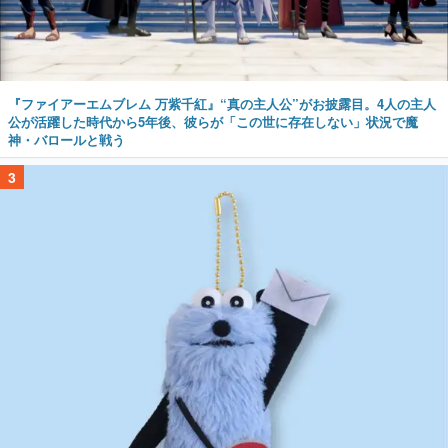
『ファイアーエムブレム 万紫千紅』“真の主人公”がお披露目。4人の主人
公が活躍した時代から5年後、彼らが「この世に存在しない」状況で魔
神・バロールと戦う
3