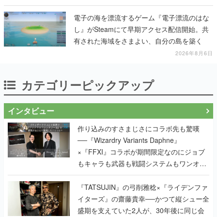
電子の海を漂流するゲーム『電子漂流のはな
し』がSteamにて早期アクセス配信開始。共
有された海域をさまよい、自分の島を築く
2026年8月6日
カテゴリーピックアップ
インタビュー
作り込みのすさまじさにコラボ先も驚嘆
──『Wizardry Variants Daphne』
×『FFXI』コラボが期間限定なのにジョブ
もキャラも武器も戦闘システムもワンオフ
で作り込まれた理由を両ディレクターに聞
く
『TATSUJIN』の弓削雅稔×『ライデンファ
イターズ』の齋藤貴幸──かつて縦シュー全
盛期を支えていた2人が、30年後に同じ会