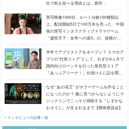
社で机を並べる理由とは。新作
『TATSUJIN EXTREME』で初タッグを組
んだレジェンド2人に訊く開発秘話
実写映像1000分、ルート分岐100種類以
上。配信開始5日で100万本を売った、中国
発の実写インタラクティブドラマゲーム
『盛世天下：女帝への道II』の、規模が違
うこだわりをプロデューサーに聞いた
半年でアプリストアをオープン？ スマホア
プリの“代替ストア”として、わずか6ヵ月で
国内向けローンチを行った発見型ストア
『あっぷアリーナ！』仕掛け人に話を聞い
てみた
なぜ “あの花王” がホラーゲームを作ること
になったのか？ 敵に見つからないようにマ
ジックリンでこっそり掃除する『しずかな
おそうじ』が生まれるまで【開発座談会】
インタビュー
の記事一覧