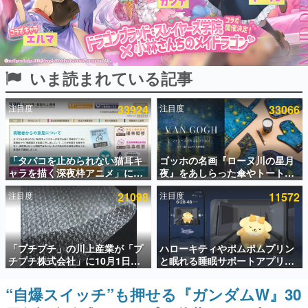
インタビュー
連載・特集一覧
いま読まれている記事
殿堂入り記事
SNS拡散数が数千以上！ ページビュー数万以上！ などな
ど。多くの人々に読まれた、電ファミ渾身の“殿堂入り”記
注目度
33924
注目度
33066
事をまとめました。
ゲームの企画書
名作ゲームクリエイターの方々に製作時のエピソードをお
聞きし、ヒットする企画（ゲーム）とは何か？を探ってい
「タバコを止められない猫耳キ
ゴッホの名画『ローヌ川の星月
きます。
ャラを描く深夜枠アニメ」に視
夜』をあしらった傘やトートバ
聴者の一部から批判意見。違法
ッグなどが登場。8月7日21時よ
赫本
注目度
21098
注目度
11572
薬物の使用と思わしき描写も含
り2日間限定で予約販売
この物語を解いてはいけない。『赫本』は、〈試験問題〉
めて、BPOが議論を交わす
の形をした短編ホラー小説集です。
新世代に訊く
「プチプチ」の川上産業が「プ
ハローキティやポムポムプリン
これからのデジタルゲーム市場を担う若きクリエイター達
チプチ株式会社」に10月1日よ
と眠れる睡眠サポートアプリ
の姿を追い、彼らのルーツと情熱を探っていきます。
り社名変更へ。創業58年で初め
『ゆめたび』が配信中。キャラ
ての変更で、“プチッ”と鳴るお
ごとのASMRや目覚ましアラー
“自爆スイッチ”も押せる『ガンダムW』30
ゲーム世代の作家たち
なじみの緩衝材が会社の名前に
ムも搭載
ゲームに多大な影響を受けた作家さんに取材し、ゲームが