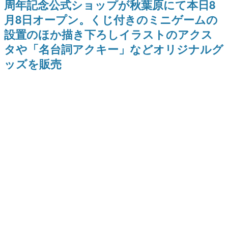
周年記念公式ショップが秋葉原にて本日8
日本のコンテンツ産業やカルチャーに与えた影響を探る企
月8日オープン。くじ付きのミニゲームの
画です。
設置のほか描き下ろしイラストのアクス
日本モバイルゲーム産業史
日本のモバイルゲーム史における主要なトピック・タイト
タや「名台詞アクキー」などオリジナルグ
ルを網羅するほか、開発者へのインタビューや識者による
解説を掲載。約20年の歴史が一望できる決定版！
ッズを販売
若ゲのいたり〜ゲームクリエイターの青春〜
『うつヌケ』『ペンと箸』等で知られるマンガ家・田中圭
一先生によるゲーム業界レポートマンガです。
なんでゲームは面白い？
ゲーム開発者・hamatsu氏がゲームの魅力を画面や操作の
具体的な形から解き明かしていく、硬派で骨太な評論連載
です。
ゲームが変えた日本語
「経験値」「裏技」「ラスボス」… ゲームにまつわる言葉
の起源や用法の変遷を、コンピューター文化史研究家・タ
イニーP氏が徹底調査。
カテゴリ
特集記事