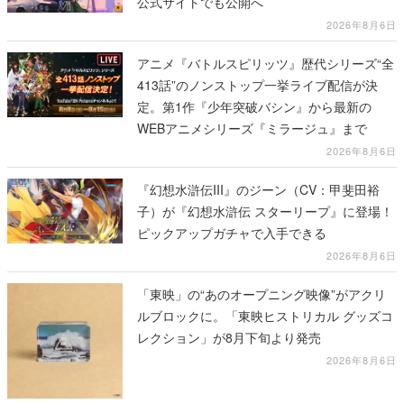
公式サイトでも公開へ
2026年8月6日
アニメ『バトルスピリッツ』歴代シリーズ“全
413話”のノンストップ一挙ライブ配信が決
定。第1作『少年突破バシン』から最新の
WEBアニメシリーズ『ミラージュ』まで
2026年8月6日
『幻想水滸伝III』のジーン（CV：甲斐田裕
子）が『幻想水滸伝 スターリープ』に登場！
ピックアップガチャで入手できる
2026年8月6日
「東映」の“あのオープニング映像”がアクリ
ルブロックに。「東映ヒストリカル グッズコ
レクション」が8月下旬より発売
2026年8月6日