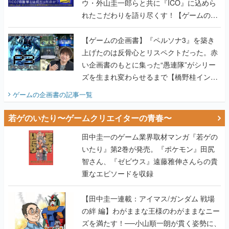
ウ・外山圭一郎らと共に『ICO』に込めら
れたこだわりを語り尽くす！【ゲームの企
画書】
【ゲームの企画書】『ペルソナ3』を築き
上げたのは反骨心とリスペクトだった。赤
い企画書のもとに集った“愚連隊”がシリー
ズを生まれ変わらせるまで【橋野桂インタ
ビュー】
ゲームの企画書
の記事一覧
若ゲのいたり〜ゲームクリエイターの青春〜
田中圭一のゲーム業界取材マンガ『若ゲの
いたり』第2巻が発売。『ポケモン』田尻
智さん、『ゼビウス』遠藤雅伸さんらの貴
重なエピソードを収録
【田中圭一連載：アイマス/ガンダム 戦場
の絆 編】わがままな王様のわがままなニー
ズを満たす！──小山順一朗が貫く姿勢に、