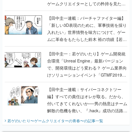
ゲームクリエイターとしての矜持を見た
【若ゲのいたり最終回】
【田中圭一連載：バーチャファイター編】
「新しい3D表現のために、軍事技術を採り
入れたい」世界情勢を味方につけて、ゲー
ムに革命をもたらした鈴木 裕の功績【若ゲ
のいたり】
【田中圭一：若ゲのいたり】ゲーム開発統
合環境「Unreal Engine」最新バージョン
で、開発環境はどう変わる？ ゲーム業界向
けソリューションイベント「GTMF2019」
に行って、より理解を深めよう【PR】
【田中圭一連載：サイバーコネクトツー
編】すべての責任はオレが取る。だから、
付いてきてくれないか──男の熱意はチーム
解散の危機を救い、『.hack』成功の活路を
開く。業界の快男児・松山 洋に流れる血は
若ゲのいたり〜ゲームクリエイターの青春〜
の記事一覧
『少年ジャンプ』色だった【若ゲのいた
り】