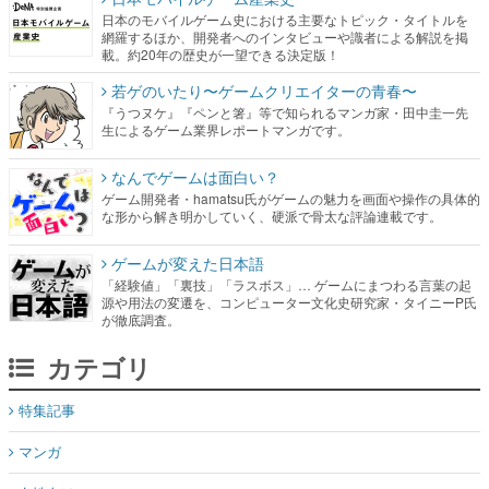
日本のモバイルゲーム史における主要なトピック・タイトルを
網羅するほか、開発者へのインタビューや識者による解説を掲
載。約20年の歴史が一望できる決定版！
若ゲのいたり〜ゲームクリエイターの青春〜
『うつヌケ』『ペンと箸』等で知られるマンガ家・田中圭一先
生によるゲーム業界レポートマンガです。
なんでゲームは面白い？
ゲーム開発者・hamatsu氏がゲームの魅力を画面や操作の具体的
な形から解き明かしていく、硬派で骨太な評論連載です。
ゲームが変えた日本語
「経験値」「裏技」「ラスボス」… ゲームにまつわる言葉の起
源や用法の変遷を、コンピューター文化史研究家・タイニーP氏
が徹底調査。
カテゴリ
特集記事
マンガ