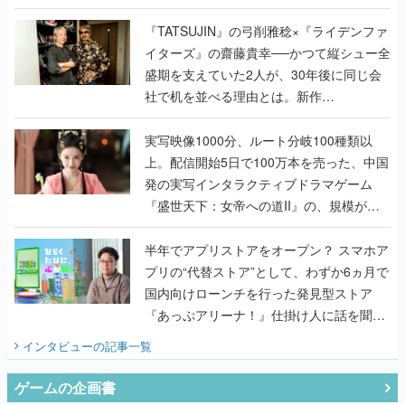
で作り込まれた理由を両ディレクターに聞
く
『TATSUJIN』の弓削雅稔×『ライデンファ
イターズ』の齋藤貴幸──かつて縦シュー全
盛期を支えていた2人が、30年後に同じ会
社で机を並べる理由とは。新作
『TATSUJIN EXTREME』で初タッグを組
んだレジェンド2人に訊く開発秘話
実写映像1000分、ルート分岐100種類以
上。配信開始5日で100万本を売った、中国
発の実写インタラクティブドラマゲーム
『盛世天下：女帝への道II』の、規模が違
うこだわりをプロデューサーに聞いた
半年でアプリストアをオープン？ スマホア
プリの“代替ストア”として、わずか6ヵ月で
国内向けローンチを行った発見型ストア
『あっぷアリーナ！』仕掛け人に話を聞い
てみた
インタビュー
の記事一覧
ゲームの企画書