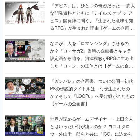
『アビス』は、ひとつの奇跡だった──膨大
な開発資料とともに『テイルズ オブ ジ ア
ビス』開発陣に聞く、「生まれた意味を知
るRPG」が生まれた理由【ゲームの企画
書】
なにが、人を「ロマンシング」させるの
か？『ロマサガ2』当時の企画書とキャラ
設定画から迫る、河津秋敏がRPGに生み出
した「ロマン」の正体とは【ゲームの企画
書】
『ガンパレ』の企画書、ついに公開━初代
PSの伝説的タイトルは、なぜ生まれたの
か？そして『LOOP8』へ受け継がれたもの
【ゲームの企画書】
世界が認めるゲームデザイナー・上田文人
とはいったい何が凄いのか？ ヨコオタロ
ウ・外山圭一郎らと共に『ICO』に込めら