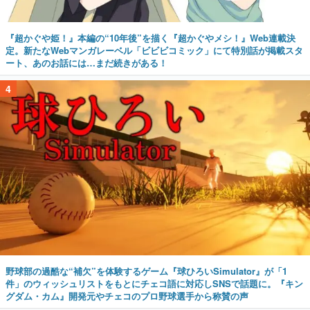
『超かぐや姫！』本編の“10年後”を描く『超かぐやメシ！』Web連載決
定。新たなWebマンガレーベル「ビビビコミック」にて特別話が掲載スタ
ート、あのお話には…まだ続きがある！
4
野球部の過酷な“補欠”を体験するゲーム『球ひろいSimulator』が「1
件」のウィッシュリストをもとにチェコ語に対応しSNSで話題に。『キン
グダム・カム』開発元やチェコのプロ野球選手から称賛の声