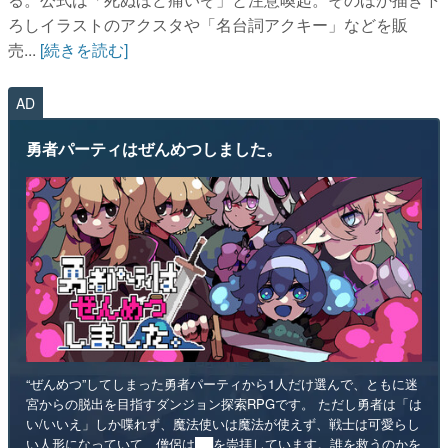
ろしイラストのアクスタや「名台詞アクキー」などを販
売...
[続きを読む]
AD
勇者パーティはぜんめつしました。
“ぜんめつ”してしまった勇者パーティから1人だけ選んで、ともに迷
宮からの脱出を目指すダンジョン探索RPGです。 ただし勇者は「は
い/いいえ」しか喋れず、魔法使いは魔法が使えず、戦士は可愛らし
い人形になっていて、僧侶は██を崇拝しています。誰を救うのかを