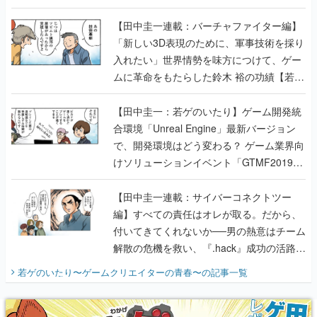
【若ゲのいたり最終回】
【田中圭一連載：バーチャファイター編】
「新しい3D表現のために、軍事技術を採り
入れたい」世界情勢を味方につけて、ゲー
ムに革命をもたらした鈴木 裕の功績【若ゲ
のいたり】
【田中圭一：若ゲのいたり】ゲーム開発統
合環境「Unreal Engine」最新バージョン
で、開発環境はどう変わる？ ゲーム業界向
けソリューションイベント「GTMF2019」
に行って、より理解を深めよう【PR】
【田中圭一連載：サイバーコネクトツー
編】すべての責任はオレが取る。だから、
付いてきてくれないか──男の熱意はチーム
解散の危機を救い、『.hack』成功の活路を
開く。業界の快男児・松山 洋に流れる血は
若ゲのいたり〜ゲームクリエイターの青春〜
の記事一覧
『少年ジャンプ』色だった【若ゲのいた
り】