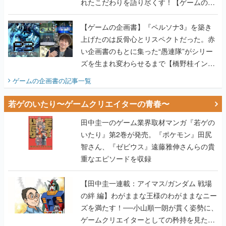
れたこだわりを語り尽くす！【ゲームの企
画書】
【ゲームの企画書】『ペルソナ3』を築き
上げたのは反骨心とリスペクトだった。赤
い企画書のもとに集った“愚連隊”がシリー
ズを生まれ変わらせるまで【橋野桂インタ
ビュー】
ゲームの企画書
の記事一覧
若ゲのいたり〜ゲームクリエイターの青春〜
田中圭一のゲーム業界取材マンガ『若ゲの
いたり』第2巻が発売。『ポケモン』田尻
智さん、『ゼビウス』遠藤雅伸さんらの貴
重なエピソードを収録
【田中圭一連載：アイマス/ガンダム 戦場
の絆 編】わがままな王様のわがままなニー
ズを満たす！──小山順一朗が貫く姿勢に、
ゲームクリエイターとしての矜持を見た