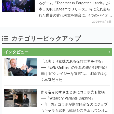
るゲーム『Together in Forgotten Lands』が
本日8月8日Steamでリリース。時に忘れ去ら
れた世界の古代洞窟を舞台に、4つのバイオー
ムを探索しながら脱出を目指す
2026年8月8日
カテゴリーピックアップ
インタビュー
「現実より意味のある仮想世界を作る」
──『EVE Online』の生みの親が18年掲げ
続ける”クレイジーな宣言”は、比喩ではな
く本気だった
作り込みのすさまじさにコラボ先も驚嘆
──『Wizardry Variants Daphne』
×『FFXI』コラボが期間限定なのにジョブ
もキャラも武器も戦闘システムもワンオフ