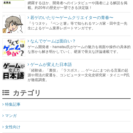
網羅するほか、開発者へのインタビューや識者による解説を掲
載。約20年の歴史が一望できる決定版！
若ゲのいたり〜ゲームクリエイターの青春〜
『うつヌケ』『ペンと箸』等で知られるマンガ家・田中圭一先
生によるゲーム業界レポートマンガです。
なんでゲームは面白い？
ゲーム開発者・hamatsu氏がゲームの魅力を画面や操作の具体的
な形から解き明かしていく、硬派で骨太な評論連載です。
ゲームが変えた日本語
「経験値」「裏技」「ラスボス」… ゲームにまつわる言葉の起
源や用法の変遷を、コンピューター文化史研究家・タイニーP氏
が徹底調査。
カテゴリ
特集記事
マンガ
女性向け