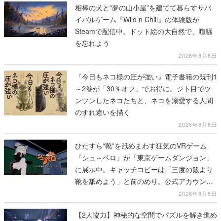
相棒の犬と“夢の山小屋”を建てて暮らすサバ
イバルゲーム『Wild n Chill』の体験版が
Steamで配信中。ドット絵の大自然で、喧騒
を忘れよう
2026年8月8日
『今日もネコ様の圧が強い』電子書籍の既刊1
～2巻が「30％オフ」でお得に。ジト目でツ
ンツンしたネコたちと、ネコを溺愛する人間
のすれ違いを描く
2026年8月8日
ひたすら“靴”を舐めまわす狂気のVRゲーム
『シュ～ペロ』が「東京ゲームダンジョン」
に展示中。キャッチコピーは「三度の飯より
靴を舐めよう」と前のめり。公式アカウント
も開設され、2026年リリースに向けて開発中
2026年8月8日
【2人協力】神秘的な空間でパズルを解き進め