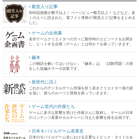
殿堂入り記事
SNS拡散数が数千以上！ ページビュー数万以上！ などなど。多
くの人々に読まれた、電ファミ渾身の“殿堂入り”記事をまとめま
した。
ゲームの企画書
名作ゲームクリエイターの方々に製作時のエピソードをお聞き
し、ヒットする企画（ゲーム）とは何か？を探っていきます。
赫本
この物語を解いてはいけない。『赫本』は、〈試験問題〉の形
をした短編ホラー小説集です。
新世代に訊く
これからのデジタルゲーム市場を担う若きクリエイター達の姿
を追い、彼らのルーツと情熱を探っていきます。
ゲーム世代の作家たち
ゲームに多大な影響を受けた作家さんに取材し、ゲームが日本
のコンテンツ産業やカルチャーに与えた影響を探る企画です。
日本モバイルゲーム産業史
日本のモバイルゲーム史における主要なトピック・タイトルを