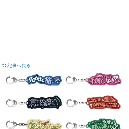
日本のコンテンツ産業やカルチャーに与えた影響を探る企
画です。
日本モバイルゲーム産業史
日本のモバイルゲーム史における主要なトピック・タイト
ルを網羅するほか、開発者へのインタビューや識者による
解説を掲載。約20年の歴史が一望できる決定版！
若ゲのいたり〜ゲームクリエイターの青春〜
『うつヌケ』『ペンと箸』等で知られるマンガ家・田中圭
一先生によるゲーム業界レポートマンガです。
記事へ戻る
なんでゲームは面白い？
ゲーム開発者・hamatsu氏がゲームの魅力を画面や操作の
具体的な形から解き明かしていく、硬派で骨太な評論連載
です。
ゲームが変えた日本語
「経験値」「裏技」「ラスボス」… ゲームにまつわる言葉
の起源や用法の変遷を、コンピューター文化史研究家・タ
イニーP氏が徹底調査。
カテゴリ
特集記事