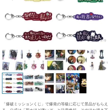
マンガ
女性向け
アプリレビュー
その他
6 / 9
電ファミニコゲーマーとは？
運営：株式会社マレ
「爆破ミッションくじ」で爆発の等級に応じて景品がもらえ
る。公式は「死ぬほど痛いぞ」と注意喚起。そのほか描き下