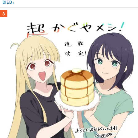
DIED」
3