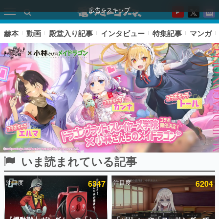
広告をスキップ
赫本
動画
殿堂入り記事
インタビュー
特集記事
マンガ
いま読まれている記事
ピックアップ
注目度
6347
注目度
6204
電ファミのいま読まれている記事ランキング
アプリセール情報