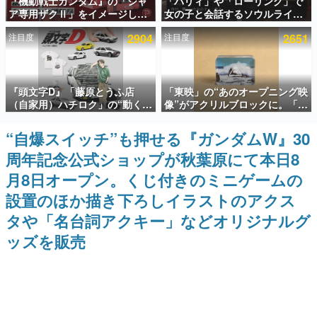
『機動戦士ガンダム』の「シャ
「パリィ」や「ローリング」で
ア専用ザクⅡ」をイメージした
女の子と会話するソウルライク
インタビュー
散水ホースリールが予約開始。
恋愛ゲーム『小早川さんはソウ
注目度
2904
注目度
2651
本体にはシャアのパーソナルマ
ルライク』無料公開。返事に失
連載・特集一覧
ークやジオン公国軍のエンブレ
敗すると「YOU DIED」
ム、型式番号などを配置
殿堂入り記事
『頭文字D』「藤原とうふ店
「東映」の“あのオープニング映
SNS拡散数が数千以上！ ページビュー数万以上！ などな
ど。多くの人々に読まれた、電ファミ渾身の“殿堂入り”記
（自家用）ハチロク」の“動くテ
像”がアクリルブロックに。「東
事をまとめました。
ィッシュケース”が買えるポップ
映ヒストリカル グッズコレクシ
アップショップが開催へ。マン
ョン」が8月下旬より発売
“自爆スイッチ”も押せる『ガンダムW』30
ゲームの企画書
ガの舞台である群馬の「イオン
名作ゲームクリエイターの方々に製作時のエピソードをお
周年記念公式ショップが秋葉原にて本日8
モール高崎」にて、8月11日か
聞きし、ヒットする企画（ゲーム）とは何か？を探ってい
ら8月20日までの期間限定で開
きます。
月8日オープン。くじ付きのミニゲームの
催予定
赫本
設置のほか描き下ろしイラストのアクス
この物語を解いてはいけない。『赫本』は、〈試験問題〉
タや「名台詞アクキー」などオリジナルグ
の形をした短編ホラー小説集です。
ッズを販売
新世代に訊く
これからのデジタルゲーム市場を担う若きクリエイター達
の姿を追い、彼らのルーツと情熱を探っていきます。
ゲーム世代の作家たち
ゲームに多大な影響を受けた作家さんに取材し、ゲームが