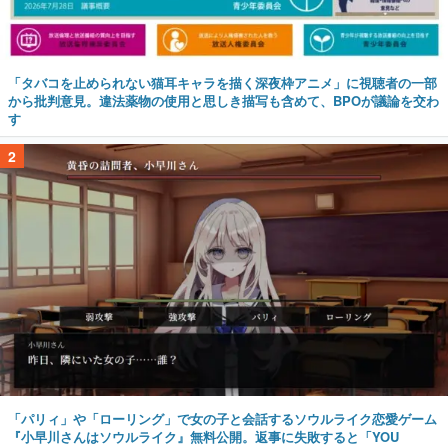
「タバコを止められない猫耳キャラを描く深夜枠アニメ」に視聴者の一部
から批判意見。違法薬物の使用と思しき描写も含めて、BPOが議論を交わ
す
2
「パリィ」や「ローリング」で女の子と会話するソウルライク恋愛ゲーム
『小早川さんはソウルライク』無料公開。返事に失敗すると「YOU