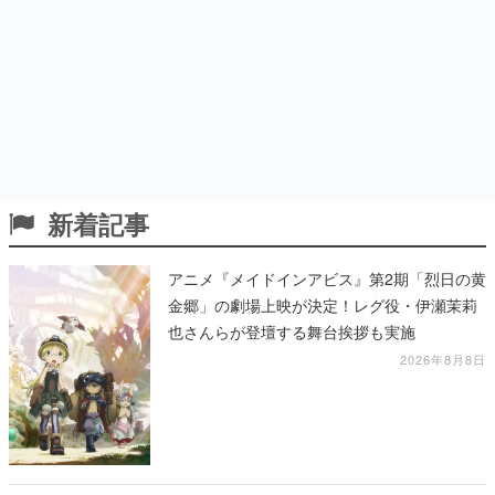
新着記事
アニメ『メイドインアビス』第2期「烈日の黄
金郷」の劇場上映が決定！レグ役・伊瀬茉莉
也さんらが登壇する舞台挨拶も実施
2026年8月8日