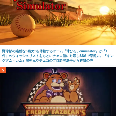
野球部の過酷な“補欠”を体験するゲーム『球ひろいSimulator』が「1
件」のウィッシュリストをもとにチェコ語に対応しSNSで話題に。『キン
グダム・カム』開発元やチェコのプロ野球選手から称賛の声
5