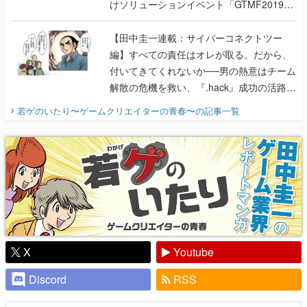
けソリューションイベント「GTMF2019」
に行って、より理解を深めよう【PR】
【田中圭一連載：サイバーコネクトツー
編】すべての責任はオレが取る。だから、
付いてきてくれないか──男の熱意はチーム
解散の危機を救い、『.hack』成功の活路を
開く。業界の快男児・松山 洋に流れる血は
若ゲのいたり〜ゲームクリエイターの青春〜
の記事一覧
『少年ジャンプ』色だった【若ゲのいた
り】
X
Youtube
Discord
RSS