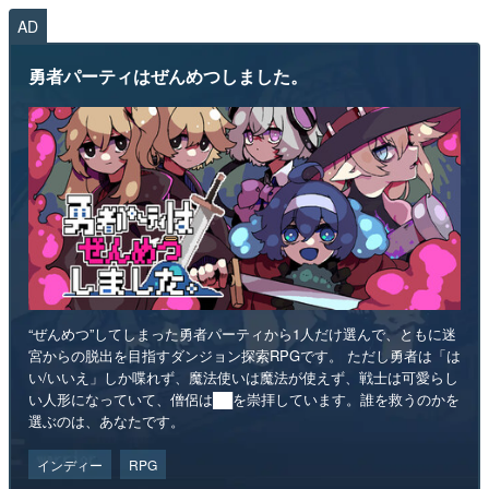
AD
勇者パーティはぜんめつしました。
“ぜんめつ”してしまった勇者パーティから1人だけ選んで、ともに迷
宮からの脱出を目指すダンジョン探索RPGです。 ただし勇者は「は
い/いいえ」しか喋れず、魔法使いは魔法が使えず、戦士は可愛らし
い人形になっていて、僧侶は██を崇拝しています。誰を救うのかを
選ぶのは、あなたです。
インディー
RPG