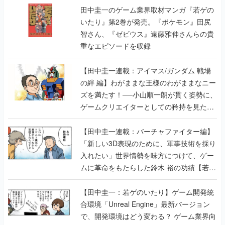
田中圭一のゲーム業界取材マンガ『若ゲの
いたり』第2巻が発売。『ポケモン』田尻
智さん、『ゼビウス』遠藤雅伸さんらの貴
重なエピソードを収録
【田中圭一連載：アイマス/ガンダム 戦場
の絆 編】わがままな王様のわがままなニー
ズを満たす！──小山順一朗が貫く姿勢に、
ゲームクリエイターとしての矜持を見た
【若ゲのいたり最終回】
【田中圭一連載：バーチャファイター編】
「新しい3D表現のために、軍事技術を採り
入れたい」世界情勢を味方につけて、ゲー
ムに革命をもたらした鈴木 裕の功績【若ゲ
のいたり】
【田中圭一：若ゲのいたり】ゲーム開発統
合環境「Unreal Engine」最新バージョン
で、開発環境はどう変わる？ ゲーム業界向