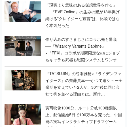
「現実より意味のある仮想世界を作る」
──『EVE Online』の生みの親が18年掲げ
続ける”クレイジーな宣言”は、比喩ではな
く本気だった
作り込みのすさまじさにコラボ先も驚嘆
──『Wizardry Variants Daphne』
×『FFXI』コラボが期間限定なのにジョブ
もキャラも武器も戦闘システムもワンオフ
で作り込まれた理由を両ディレクターに聞
く
『TATSUJIN』の弓削雅稔×『ライデンファ
イターズ』の齋藤貴幸──かつて縦シュー全
盛期を支えていた2人が、30年後に同じ会
社で机を並べる理由とは。新作
『TATSUJIN EXTREME』で初タッグを組
んだレジェンド2人に訊く開発秘話
実写映像1000分、ルート分岐100種類以
上。配信開始5日で100万本を売った、中国
発の実写インタラクティブドラマゲーム