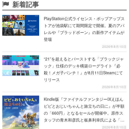
新着記事
PlayStation公式ライセンス・ポップアップス
トアが池袋駅にて期間限定で開催。夏のアパ
レルや『ブラッドボーン』の新作アイテムが
登場
2026年8月10日
“21”を超えるとバーストする「ブラックジャ
ック」仕様のデッキ構築ローグライト『必
殺！メガ子パンチ！』が8月11日Steamにて
リリース
2026年8月10日
Kindle版『ファイナルファンタジーIXえほん
ビビとおじいちゃんと旅立ちの日に』が半額
の「660円」となるセールが開催中。原作ス
タッフの青木和彦氏と板鼻利幸氏による「ビ
ビ」の前日譚
2026年8月10日