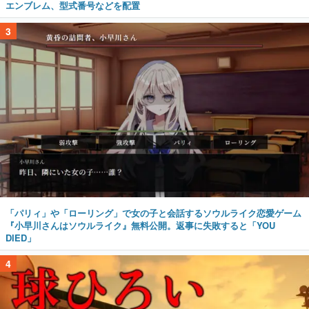
エンブレム、型式番号などを配置
3
「パリィ」や「ローリング」で女の子と会話するソウルライク恋愛ゲーム
『小早川さんはソウルライク』無料公開。返事に失敗すると「YOU
DIED」
4