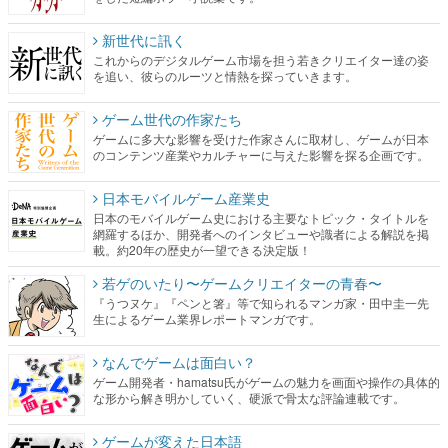
新世代に訊く
これからのデジタルゲーム市場を担う若きクリエイター達の姿
を追い、彼らのルーツと情熱を探っていきます。
ゲーム世代の作家たち
ゲームに多大な影響を受けた作家さんに取材し、ゲームが日本
のコンテンツ産業やカルチャーに与えた影響を探る企画です。
日本モバイルゲーム産業史
日本のモバイルゲーム史における主要なトピック・タイトルを
網羅するほか、開発者へのインタビューや識者による解説を掲
載。約20年の歴史が一望できる決定版！
若ゲのいたり〜ゲームクリエイターの青春〜
『うつヌケ』『ペンと箸』等で知られるマンガ家・田中圭一先
生によるゲーム業界レポートマンガです。
なんでゲームは面白い？
ゲーム開発者・hamatsu氏がゲームの魅力を画面や操作の具体的
な形から解き明かしていく、硬派で骨太な評論連載です。
ゲームが変えた日本語