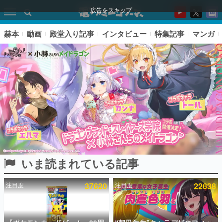
広告をスキップ
赫本
動画
殿堂入り記事
インタビュー
特集記事
マンガ
いま読まれている記事
ピックアップ
注目度
37620
注目度
22638
電ファミのいま読まれている記事ランキング
アプリセール情報