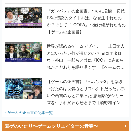
書】
『ガンパレ』の企画書、ついに公開━初代
PSの伝説的タイトルは、なぜ生まれたの
か？そして『LOOP8』へ受け継がれたもの
【ゲームの企画書】
世界が認めるゲームデザイナー・上田文人
とはいったい何が凄いのか？ ヨコオタロ
ウ・外山圭一郎らと共に『ICO』に込めら
れたこだわりを語り尽くす！【ゲームの企
画書】
【ゲームの企画書】『ペルソナ3』を築き
上げたのは反骨心とリスペクトだった。赤
い企画書のもとに集った“愚連隊”がシリー
ズを生まれ変わらせるまで【橋野桂インタ
ビュー】
ゲームの企画書
の記事一覧
若ゲのいたり〜ゲームクリエイターの青春〜