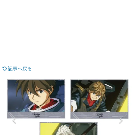
日本のコンテンツ産業やカルチャーに与えた影響を探る企
画です。
日本モバイルゲーム産業史
日本のモバイルゲーム史における主要なトピック・タイト
ルを網羅するほか、開発者へのインタビューや識者による
解説を掲載。約20年の歴史が一望できる決定版！
若ゲのいたり〜ゲームクリエイターの青春〜
『うつヌケ』『ペンと箸』等で知られるマンガ家・田中圭
一先生によるゲーム業界レポートマンガです。
記事へ戻る
なんでゲームは面白い？
ゲーム開発者・hamatsu氏がゲームの魅力を画面や操作の
具体的な形から解き明かしていく、硬派で骨太な評論連載
です。
ゲームが変えた日本語
「経験値」「裏技」「ラスボス」… ゲームにまつわる言葉
の起源や用法の変遷を、コンピューター文化史研究家・タ
イニーP氏が徹底調査。
カテゴリ
特集記事