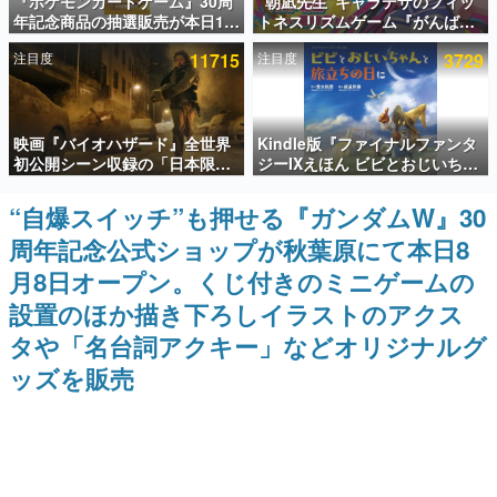
『ポケモンカードゲーム』30周
“朝凪先生”キャラデザのフィッ
年記念商品の抽選販売が本日12
トネスリズムゲーム『がんば
インタビュー
時より開始。拡張パック「30th
れ！チアリズム』Steamストア
注目度
11715
注目度
3729
CELEBRATION」のボックス
ページが公開。キャラクターの
連載・特集一覧
に、「プレミアムデッキセット
CVは陽向葵ゅかさん
エーフィ・ブラッキー」
「FUTURISTIC BOX」の計3商
殿堂入り記事
品
映画『バイオハザード』全世界
Kindle版『ファイナルファンタ
SNS拡散数が数千以上！ ページビュー数万以上！ などな
ど。多くの人々に読まれた、電ファミ渾身の“殿堂入り”記
初公開シーン収録の「日本限
ジーIXえほん ビビとおじいちゃ
事をまとめました。
定」予告映像が解禁。バイオの
んと旅立ちの日に』が半額の
日（8月10日）にあわせて、
「660円」となるセールが開催
“自爆スイッチ”も押せる『ガンダムW』30
ゲームの企画書
「ラクーンシティ総合病院」へ
中。原作スタッフの青木和彦氏
名作ゲームクリエイターの方々に製作時のエピソードをお
周年記念公式ショップが秋葉原にて本日8
行く配達人の姿が披露
と板鼻利幸氏による「ビビ」の
聞きし、ヒットする企画（ゲーム）とは何か？を探ってい
前日譚
きます。
月8日オープン。くじ付きのミニゲームの
赫本
設置のほか描き下ろしイラストのアクス
この物語を解いてはいけない。『赫本』は、〈試験問題〉
タや「名台詞アクキー」などオリジナルグ
の形をした短編ホラー小説集です。
ッズを販売
新世代に訊く
これからのデジタルゲーム市場を担う若きクリエイター達
の姿を追い、彼らのルーツと情熱を探っていきます。
ゲーム世代の作家たち
ゲームに多大な影響を受けた作家さんに取材し、ゲームが