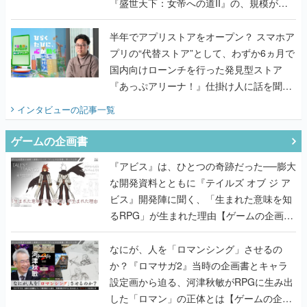
『盛世天下：女帝への道II』の、規模が違
うこだわりをプロデューサーに聞いた
半年でアプリストアをオープン？ スマホア
プリの“代替ストア”として、わずか6ヵ月で
国内向けローンチを行った発見型ストア
『あっぷアリーナ！』仕掛け人に話を聞い
てみた
インタビュー
の記事一覧
ゲームの企画書
『アビス』は、ひとつの奇跡だった──膨大
な開発資料とともに『テイルズ オブ ジ ア
ビス』開発陣に聞く、「生まれた意味を知
るRPG」が生まれた理由【ゲームの企画
書】
なにが、人を「ロマンシング」させるの
か？『ロマサガ2』当時の企画書とキャラ
設定画から迫る、河津秋敏がRPGに生み出
した「ロマン」の正体とは【ゲームの企画