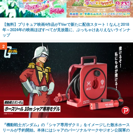
【無料】プリキュア映画4作品がTVerで新たに配信スタート！なんと2018
年～2024年の映画ほぼすべてが見放題に、ぶっちゃけありえないラインナ
ップ
2
『機動戦士ガンダム』の「シャア専用ザクⅡ」をイメージした散水ホース
リールが予約開始。本体にはシャアのパーソナルマークやジオン公国軍の