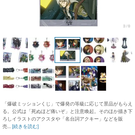
マンガ
女性向け
3 / 9
アプリレビュー
その他
電ファミニコゲーマーとは？
運営：株式会社マレ
「爆破ミッションくじ」で爆発の等級に応じて景品がもらえ
る。公式は「死ぬほど痛いぞ」と注意喚起。そのほか描き下
ろしイラストのアクスタや「名台詞アクキー」などを販
売...
[続きを読む]