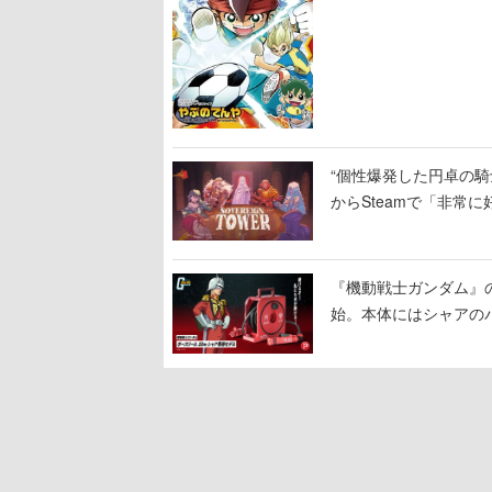
“個性爆発した円卓の騎士
からSteamで「非常
相次ぐ
『機動戦士ガンダム』
始。本体にはシャアの
置