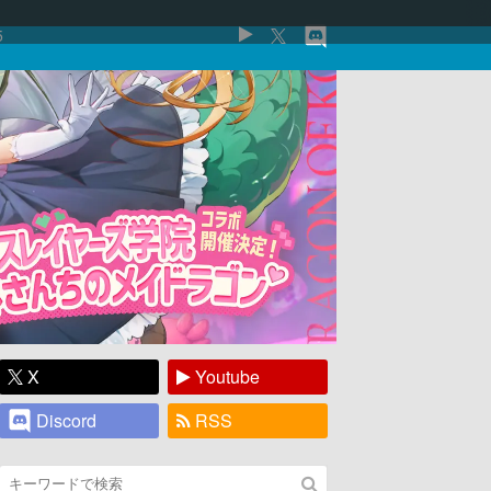
5
X
Youtube
Discord
RSS