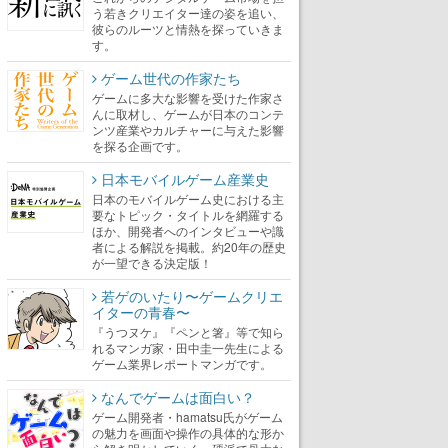
う若きクリエイター達の姿を追い、
彼らのルーツと情熱を探っていきま
す。
ゲーム世代の作家たち
ゲームに多大な影響を受けた作家さ
んに取材し、ゲームが日本のコンテ
ンツ産業やカルチャーに与えた影響
を探る企画です。
日本モバイルゲーム産業史
日本のモバイルゲーム史における主
要なトピック・タイトルを網羅する
ほか、開発者へのインタビューや識
者による解説を掲載。約20年の歴史
が一望できる決定版！
若ゲのいたり〜ゲームクリエ
イターの青春〜
『うつヌケ』『ペンと箸』等で知ら
れるマンガ家・田中圭一先生による
ゲーム業界レポートマンガです。
なんでゲームは面白い？
ゲーム開発者・hamatsu氏がゲーム
の魅力を画面や操作の具体的な形か