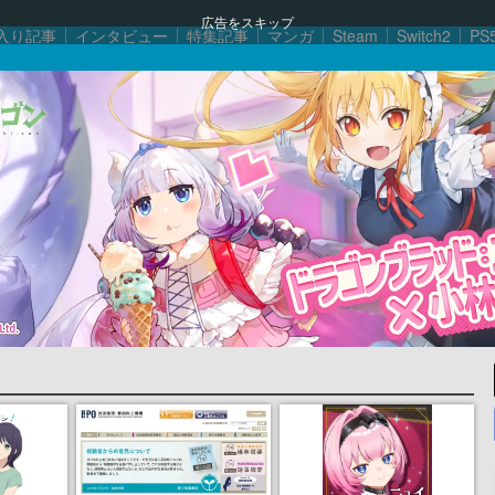
広告をスキップ
入り記事
インタビュー
特集記事
マンガ
Steam
Switch2
PS