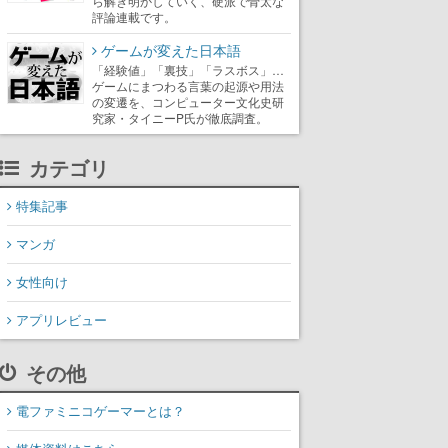
ら解き明かしていく、硬派で骨太な
評論連載です。
ゲームが変えた日本語
「経験値」「裏技」「ラスボス」…
ゲームにまつわる言葉の起源や用法
の変遷を、コンピューター文化史研
究家・タイニーP氏が徹底調査。
カテゴリ
特集記事
マンガ
女性向け
アプリレビュー
その他
電ファミニコゲーマーとは？