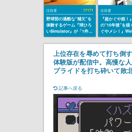
17171
注目度
注目度
野球部の過酷な“補欠”を
『超かぐや姫！
体験するゲーム『球ひろ
の“10年後”を
いSimulator』が「1件」
ぐやメシ！』We
のウィッシュリストをも
定。新たなWeb
とにチェコ語に対応し
ーベル「ビビビ
SNSで話題に。『キング
ク」にて特別話
上位存在を辱めて打ち倒
ダム・カム』開発元やチ
タート、あのお
体験版が配信中。高慢な
ェコのプロ野球選手から
まだ続きがある
称賛の声
プライドを打ち砕いて敗
記事へ戻る