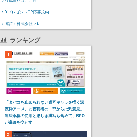
媒体資料はこちら
XプレゼントCP応募規約
運営：株式会社マレ
ランキング
1
「タバコを止められない猫耳キャラを描く深
夜枠アニメ」に視聴者の一部から批判意見。
違法薬物の使用と思しき描写も含めて、BPO
が議論を交わす
2