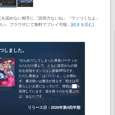
北を認めない相手に「説得力ないね」「ウソつくなよ」
い。ブラウザにて無料でプレイ可能...
[続きを読む]
つしました。
“ぜんめつ”してしまった勇者パーティか
ら1人だけ選んで、ともに迷宮からの脱
出を目指すダンジョン探索RPGです。
ただし勇者は「はい/いいえ」しか喋れ
ず、魔法使いは魔法が使えず、戦士は可
愛らしい人形になっていて、僧侶は██を
崇拝しています。誰を救うのかを選ぶの
は、あなたです。
リリース日：2026年第4四半期