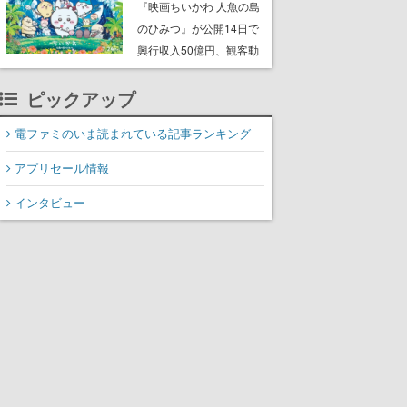
スター』シリーズのポケ
『映画ちいかわ 人魚の島
モンデザインやマンガ
のひみつ』が公開14日で
『ロックマンメガミック
興行収入50億円、観客動
ス』などで知られる
員数が350万人を突破。8
ピックアップ
月7日からはセイレーン、
島二郎、なんか懐いてる
電ファミのいま読まれている記事ランキング
鳥などの第二弾グッズも
発売
アプリセール情報
インタビュー