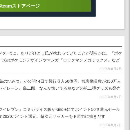
Steamストアページ
プター5に、ありがひとし氏が携わっていたことが明らかに。『ポケ
ーズのポケモンデザインやマンガ『ロックマンメガミックス』など
2026年8月7日
島のひみつ』が公開14日で興行収入50億円、観客動員数が350万人
はセイレーン、島二郎、なんか懐いてる鳥などの第二弾グッズも発売
2026年8月7日
マイレブン』コミカライズ版がKindleにてポイント50％還元セール
で2920ポイント還元。超次元サッカーをド迫力に描きだす
2026年8月7日