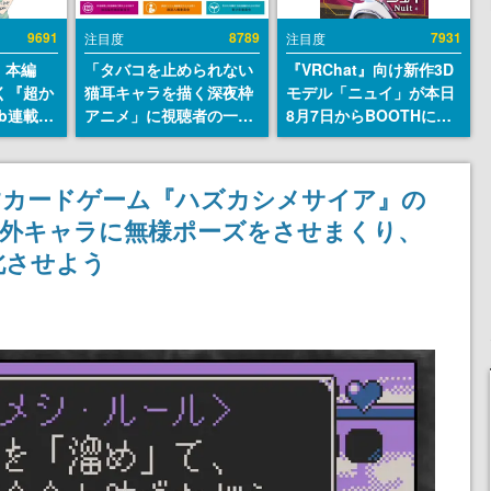
9691
8789
7931
注目度
注目度
』本編
「タバコを止められない
『VRChat』向け新作3D
描く『超か
猫耳キャラを描く深夜枠
モデル「ニュイ」が本日
b連載決
アニメ」に視聴者の一部
8月7日からBOOTHにて
マンガレ
から批判意見。違法薬物
発売。瞳に光る星や感情
コミッ
の使用と思しき描写も含
豊かな表情が、小悪魔か
が掲載ス
めて、BPOが議論を交わ
わいい
すカードゲーム『ハズカシメサイア』の
話には…
す
人外キャラに無様ポーズをさせまくり、
！
北させよう