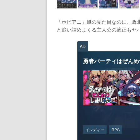
「ホビアニ」風の見た目なのに、敗
と追い詰めまくる主人公の適正もヤバ
AD
勇者パーティはぜんめ
インディー
RPG