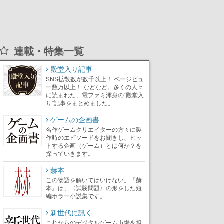
連載・特集一覧
殿堂入り記事
SNS拡散数が数千以上！ ページビュ
ー数万以上！ などなど。多くの人々
に読まれた、電ファミ渾身の“殿堂入
り”記事をまとめました。
ゲームの企画書
名作ゲームクリエイターの方々に製
作時のエピソードをお聞きし、ヒッ
トする企画（ゲーム）とは何か？を
探っていきます。
赫本
この物語を解いてはいけない。『赫
本』は、〈試験問題〉の形をした短
編ホラー小説集です。
新世代に訊く
これからのデジタルゲーム市場を担