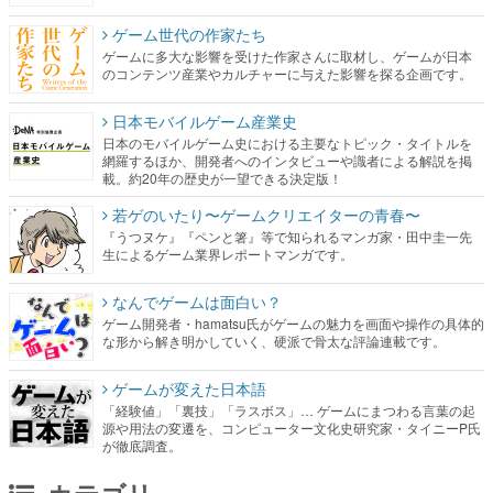
ゲーム世代の作家たち
ゲームに多大な影響を受けた作家さんに取材し、ゲームが日本
のコンテンツ産業やカルチャーに与えた影響を探る企画です。
日本モバイルゲーム産業史
日本のモバイルゲーム史における主要なトピック・タイトルを
網羅するほか、開発者へのインタビューや識者による解説を掲
載。約20年の歴史が一望できる決定版！
若ゲのいたり〜ゲームクリエイターの青春〜
『うつヌケ』『ペンと箸』等で知られるマンガ家・田中圭一先
生によるゲーム業界レポートマンガです。
なんでゲームは面白い？
ゲーム開発者・hamatsu氏がゲームの魅力を画面や操作の具体的
な形から解き明かしていく、硬派で骨太な評論連載です。
ゲームが変えた日本語
「経験値」「裏技」「ラスボス」… ゲームにまつわる言葉の起
源や用法の変遷を、コンピューター文化史研究家・タイニーP氏
が徹底調査。