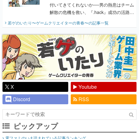
付いてきてくれないか──男の熱意はチーム
解散の危機を救い、『.hack』成功の活路を
開く。業界の快男児・松山 洋に流れる血は
若ゲのいたり〜ゲームクリエイターの青春〜
の記事一覧
『少年ジャンプ』色だった【若ゲのいた
り】
X
Youtube
Discord
RSS
ピックアップ
電ファミのいま読まれている記事ランキング