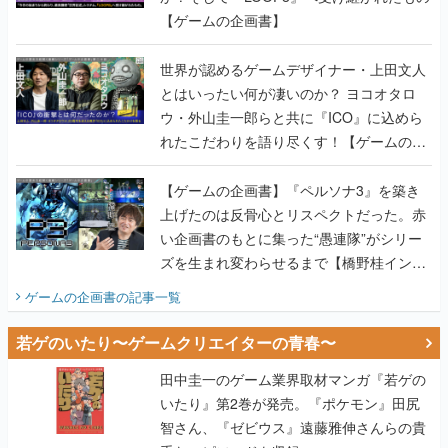
【ゲームの企画書】
世界が認めるゲームデザイナー・上田文人
とはいったい何が凄いのか？ ヨコオタロ
ウ・外山圭一郎らと共に『ICO』に込めら
れたこだわりを語り尽くす！【ゲームの企
画書】
【ゲームの企画書】『ペルソナ3』を築き
上げたのは反骨心とリスペクトだった。赤
い企画書のもとに集った“愚連隊”がシリー
ズを生まれ変わらせるまで【橋野桂インタ
ビュー】
ゲームの企画書
の記事一覧
若ゲのいたり〜ゲームクリエイターの青春〜
田中圭一のゲーム業界取材マンガ『若ゲの
いたり』第2巻が発売。『ポケモン』田尻
智さん、『ゼビウス』遠藤雅伸さんらの貴