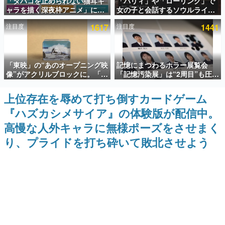
「タバコを止められない猫耳キ
「パリィ」や「ローリング」で
ャラを描く深夜枠アニメ」に視
女の子と会話するソウルライク
インタビュー
聴者の一部から批判意見。違法
恋愛ゲーム『小早川さんはソウ
注目度
1617
注目度
1441
薬物の使用と思しき描写も含め
ルライク』無料公開。返事に失
連載・特集一覧
て、BPOが議論を交わす
敗すると「YOU DIED」
殿堂入り記事
「東映」の“あのオープニング映
記憶にまつわるホラー展覧会
SNS拡散数が数千以上！ ページビュー数万以上！ などな
ど。多くの人々に読まれた、電ファミ渾身の“殿堂入り”記
像”がアクリルブロックに。「東
「記憶汚染展」は“2周目”も圧倒
事をまとめました。
映ヒストリカル グッズコレクシ
的におもしろい。自分の記憶
ョン」が8月下旬より発売
が“汚染された”ことに気づいた
上位存在を辱めて打ち倒すカードゲーム
ゲームの企画書
瞬間、展示の意味が変わる。1周
名作ゲームクリエイターの方々に製作時のエピソードをお
『ハズカシメサイア』の体験版が配信中。
目はホラーとして、2周目はミス
聞きし、ヒットする企画（ゲーム）とは何か？を探ってい
テリーの解決編として【ネタバ
きます。
高慢な人外キャラに無様ポーズをさせまく
レあり】
赫本
り、プライドを打ち砕いて敗北させよう
この物語を解いてはいけない。『赫本』は、〈試験問題〉
の形をした短編ホラー小説集です。
新世代に訊く
これからのデジタルゲーム市場を担う若きクリエイター達
の姿を追い、彼らのルーツと情熱を探っていきます。
ゲーム世代の作家たち
ゲームに多大な影響を受けた作家さんに取材し、ゲームが