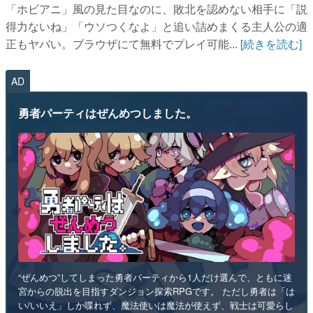
「ホビアニ」風の見た目なのに、敗北を認めない相手に「説
得力ないね」「ウソつくなよ」と追い詰めまくる主人公の適
正もヤバい。ブラウザにて無料でプレイ可能...
[続きを読む]
AD
勇者パーティはぜんめつしました。
“ぜんめつ”してしまった勇者パーティから1人だけ選んで、ともに迷
宮からの脱出を目指すダンジョン探索RPGです。 ただし勇者は「は
い/いいえ」しか喋れず、魔法使いは魔法が使えず、戦士は可愛らし