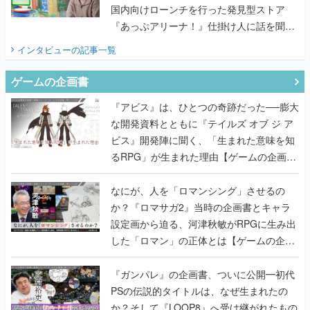
国内向けローンチを行った発見型ストア
『あっぷアリーナ！』仕掛け人に話を聞い
てみた
インタビュー
の記事一覧
ゲームの企画書
『アビス』は、ひとつの奇跡だった──膨大
な開発資料とともに『テイルズ オブ ジ ア
ビス』開発陣に聞く、「生まれた意味を知
るRPG」が生まれた理由【ゲームの企画
書】
なにが、人を「ロマンシング」させるの
か？『ロマサガ2』当時の企画書とキャラ
設定画から迫る、河津秋敏がRPGに生み出
した「ロマン」の正体とは【ゲームの企画
書】
『ガンパレ』の企画書、ついに公開━初代
PSの伝説的タイトルは、なぜ生まれたの
か？そして『LOOP8』へ受け継がれたもの