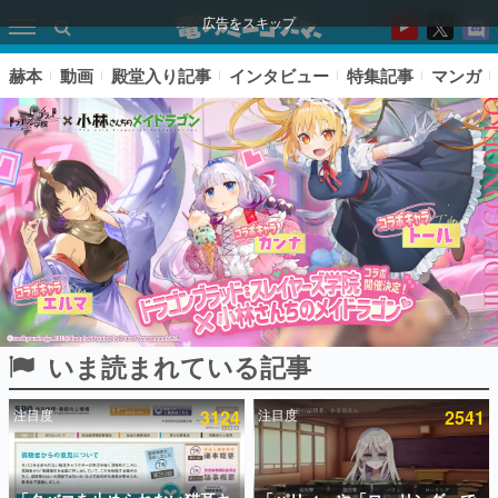
広告をスキップ
赫本
動画
殿堂入り記事
インタビュー
特集記事
マンガ
いま読まれている記事
ピックアップ
注目度
3124
注目度
2541
電ファミのいま読まれている記事ランキング
アプリセール情報