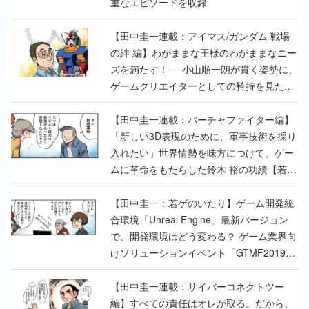
重なエピソードを収録
【田中圭一連載：アイマス/ガンダム 戦場
の絆 編】わがままな王様のわがままなニー
ズを満たす！──小山順一朗が貫く姿勢に、
ゲームクリエイターとしての矜持を見た
【若ゲのいたり最終回】
【田中圭一連載：バーチャファイター編】
「新しい3D表現のために、軍事技術を採り
入れたい」世界情勢を味方につけて、ゲー
ムに革命をもたらした鈴木 裕の功績【若ゲ
のいたり】
【田中圭一：若ゲのいたり】ゲーム開発統
合環境「Unreal Engine」最新バージョン
で、開発環境はどう変わる？ ゲーム業界向
けソリューションイベント「GTMF2019」
に行って、より理解を深めよう【PR】
【田中圭一連載：サイバーコネクトツー
編】すべての責任はオレが取る。だから、