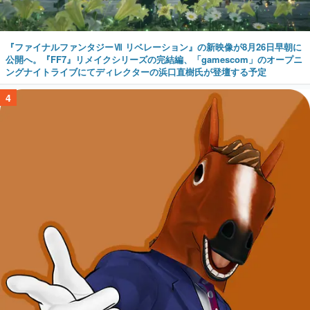
『ファイナルファンタジーⅦ リベレーション』の新映像が8月26日早朝に
公開へ。『FF7』リメイクシリーズの完結編、「gamescom」のオープニ
ングナイトライブにてディレクターの浜口直樹氏が登壇する予定
4