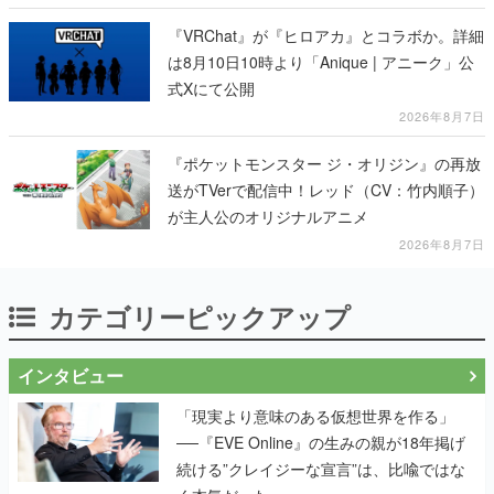
『VRChat』が『ヒロアカ』とコラボか。詳細
は8月10日10時より「Anique | アニーク」公
式Xにて公開
2026年8月7日
『ポケットモンスター ジ・オリジン』の再放
送がTVerで配信中！レッド（CV：竹内順子）
が主人公のオリジナルアニメ
2026年8月7日
カテゴリーピックアップ
インタビュー
「現実より意味のある仮想世界を作る」
──『EVE Online』の生みの親が18年掲げ
続ける”クレイジーな宣言”は、比喩ではな