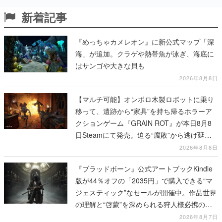
新着記事
『めっちゃカメレオン』に新公式マップ「深
海」が追加。クラゲや熱帯魚が泳ぎ、海底に
はサンゴや大きな貝も
2026年8月8日
【マルチ可能】オンボロ木製ロボットに乗り
移って、遺跡から“家具”を持ち帰るホラーア
クションゲーム『GRAIN ROT』が本日8月8
日Steamにて発売。迫る“腐敗”から逃げ延
び、持ち帰った家具で基地を再建
2026年8月8日
『ブラッドボーン』公式アートブックKindle
版が44％オフの「2035円」で購入できる“マ
ジェスティック”なセールが開催中。作品世界
の理解と“啓蒙”を深められる狩人様必携の一
冊
2026年8月7日