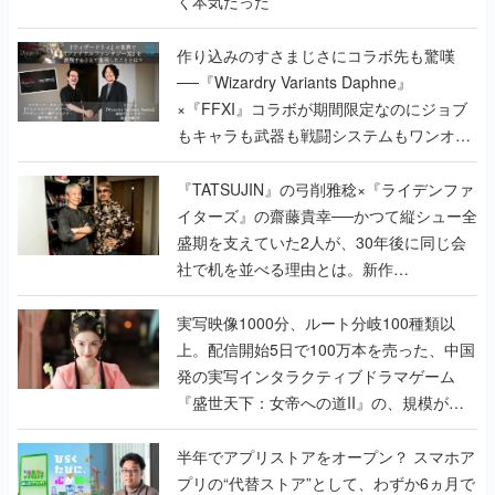
く本気だった
作り込みのすさまじさにコラボ先も驚嘆
──『Wizardry Variants Daphne』
×『FFXI』コラボが期間限定なのにジョブ
もキャラも武器も戦闘システムもワンオフ
で作り込まれた理由を両ディレクターに聞
く
『TATSUJIN』の弓削雅稔×『ライデンファ
イターズ』の齋藤貴幸──かつて縦シュー全
盛期を支えていた2人が、30年後に同じ会
社で机を並べる理由とは。新作
『TATSUJIN EXTREME』で初タッグを組
んだレジェンド2人に訊く開発秘話
実写映像1000分、ルート分岐100種類以
上。配信開始5日で100万本を売った、中国
発の実写インタラクティブドラマゲーム
『盛世天下：女帝への道II』の、規模が違
うこだわりをプロデューサーに聞いた
半年でアプリストアをオープン？ スマホア
プリの“代替ストア”として、わずか6ヵ月で