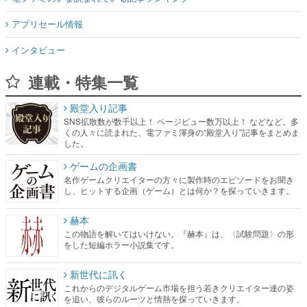
アプリセール情報
インタビュー
連載・特集一覧
殿堂入り記事
SNS拡散数が数千以上！ ページビュー数万以上！ などなど。多
くの人々に読まれた、電ファミ渾身の“殿堂入り”記事をまとめま
した。
ゲームの企画書
名作ゲームクリエイターの方々に製作時のエピソードをお聞き
し、ヒットする企画（ゲーム）とは何か？を探っていきます。
赫本
この物語を解いてはいけない。『赫本』は、〈試験問題〉の形
をした短編ホラー小説集です。
新世代に訊く
これからのデジタルゲーム市場を担う若きクリエイター達の姿
を追い、彼らのルーツと情熱を探っていきます。