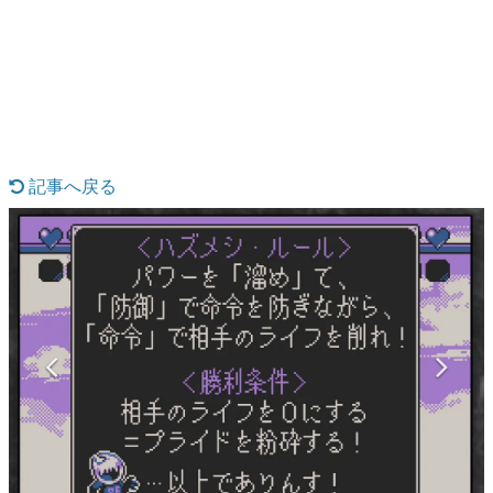
日本のコンテンツ産業やカルチャーに与えた影響を探る企
画です。
日本モバイルゲーム産業史
日本のモバイルゲーム史における主要なトピック・タイト
ルを網羅するほか、開発者へのインタビューや識者による
解説を掲載。約20年の歴史が一望できる決定版！
若ゲのいたり〜ゲームクリエイターの青春〜
『うつヌケ』『ペンと箸』等で知られるマンガ家・田中圭
記事へ戻る
一先生によるゲーム業界レポートマンガです。
なんでゲームは面白い？
ゲーム開発者・hamatsu氏がゲームの魅力を画面や操作の
具体的な形から解き明かしていく、硬派で骨太な評論連載
です。
ゲームが変えた日本語
「経験値」「裏技」「ラスボス」… ゲームにまつわる言葉
の起源や用法の変遷を、コンピューター文化史研究家・タ
イニーP氏が徹底調査。
カテゴリ
特集記事