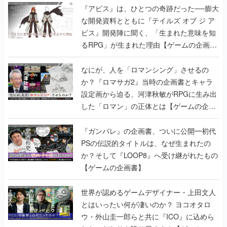
『アビス』は、ひとつの奇跡だった──膨大
な開発資料とともに『テイルズ オブ ジ ア
ビス』開発陣に聞く、「生まれた意味を知
るRPG」が生まれた理由【ゲームの企画
書】
なにが、人を「ロマンシング」させるの
か？『ロマサガ2』当時の企画書とキャラ
設定画から迫る、河津秋敏がRPGに生み出
した「ロマン」の正体とは【ゲームの企画
書】
『ガンパレ』の企画書、ついに公開━初代
PSの伝説的タイトルは、なぜ生まれたの
か？そして『LOOP8』へ受け継がれたもの
【ゲームの企画書】
世界が認めるゲームデザイナー・上田文人
とはいったい何が凄いのか？ ヨコオタロ
ウ・外山圭一郎らと共に『ICO』に込めら