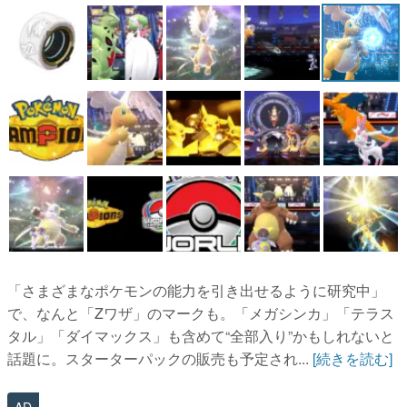
マンガ
女性向け
アプリレビュー
その他
電ファミニコゲーマーとは？
運営：株式会社マレ
「さまざまなポケモンの能力を引き出せるように研究中」
で、なんと「Zワザ」のマークも。「メガシンカ」「テラス
タル」「ダイマックス」も含めて“全部入り”かもしれないと
話題に。スターターパックの販売も予定され...
[続きを読む]
AD