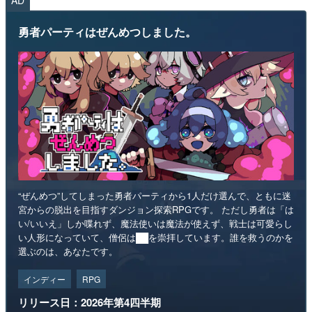
勇者パーティはぜんめつしました。
“ぜんめつ”してしまった勇者パーティから1人だけ選んで、ともに迷
宮からの脱出を目指すダンジョン探索RPGです。 ただし勇者は「は
い/いいえ」しか喋れず、魔法使いは魔法が使えず、戦士は可愛らし
い人形になっていて、僧侶は██を崇拝しています。誰を救うのかを
選ぶのは、あなたです。
インディー
RPG
リリース日：2026年第4四半期