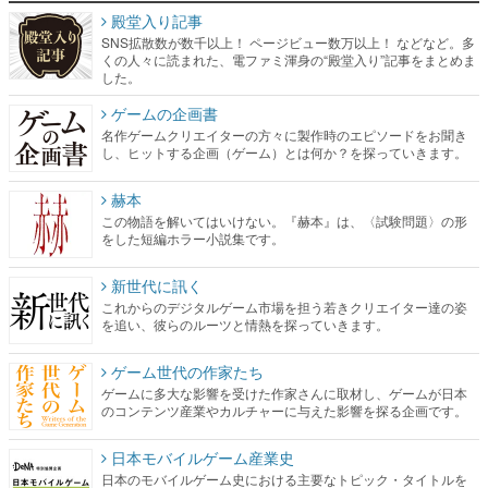
殿堂入り記事
SNS拡散数が数千以上！ ページビュー数万以上！ などなど。多
くの人々に読まれた、電ファミ渾身の“殿堂入り”記事をまとめま
した。
ゲームの企画書
名作ゲームクリエイターの方々に製作時のエピソードをお聞き
し、ヒットする企画（ゲーム）とは何か？を探っていきます。
赫本
この物語を解いてはいけない。『赫本』は、〈試験問題〉の形
をした短編ホラー小説集です。
新世代に訊く
これからのデジタルゲーム市場を担う若きクリエイター達の姿
を追い、彼らのルーツと情熱を探っていきます。
ゲーム世代の作家たち
ゲームに多大な影響を受けた作家さんに取材し、ゲームが日本
のコンテンツ産業やカルチャーに与えた影響を探る企画です。
日本モバイルゲーム産業史
日本のモバイルゲーム史における主要なトピック・タイトルを