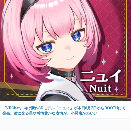
『VRChat』向け新作3Dモデル「ニュイ」が本日8月7日からBOOTHにて
発売。瞳に光る星や感情豊かな表情が、小悪魔かわいい