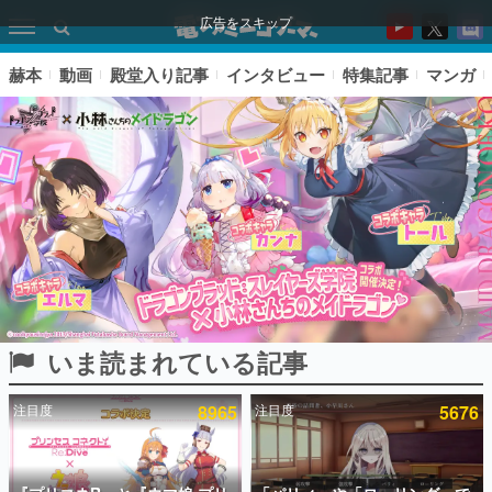
広告をスキップ
赫本
動画
殿堂入り記事
インタビュー
特集記事
マンガ
いま読まれている記事
ピックアップ
注目度
8965
注目度
5676
電ファミのいま読まれている記事ランキング
アプリセール情報