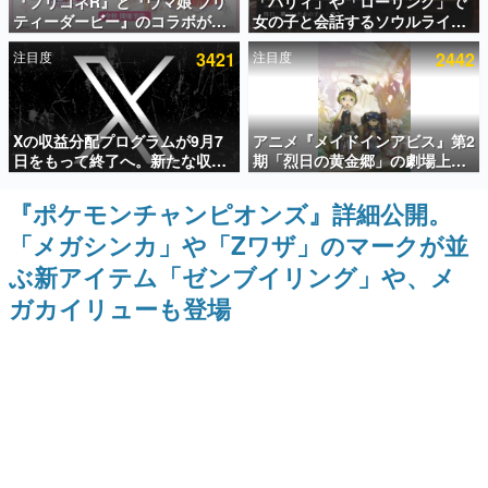
『プリコネR』と『ウマ娘 プリ
「パリィ」や「ローリング」で
ティーダービー』のコラボが決
女の子と会話するソウルライク
インタビュー
定！“最大170連無料”の8.5周年
恋愛ゲーム『小早川さんはソウ
注目度
3421
注目度
2442
キャンペーンなども発表
ルライク』無料公開。返事に失
連載・特集一覧
敗すると「YOU DIED」
殿堂入り記事
Xの収益分配プログラムが9月7
アニメ『メイドインアビス』第2
SNS拡散数が数千以上！ ページビュー数万以上！ などな
ど。多くの人々に読まれた、電ファミ渾身の“殿堂入り”記
日をもって終了へ。新たな収益
期「烈日の黄金郷」の劇場上映
事をまとめました。
化制度「Original Content
が決定！レグ役・伊瀬茉莉也さ
Rewards Program」を発表
んらが登壇する舞台挨拶も実施
『ポケモンチャンピオンズ』詳細公開。
ゲームの企画書
名作ゲームクリエイターの方々に製作時のエピソードをお
「メガシンカ」や「Zワザ」のマークが並
聞きし、ヒットする企画（ゲーム）とは何か？を探ってい
きます。
ぶ新アイテム「ゼンブイリング」や、メ
赫本
ガカイリューも登場
この物語を解いてはいけない。『赫本』は、〈試験問題〉
の形をした短編ホラー小説集です。
新世代に訊く
これからのデジタルゲーム市場を担う若きクリエイター達
の姿を追い、彼らのルーツと情熱を探っていきます。
ゲーム世代の作家たち
ゲームに多大な影響を受けた作家さんに取材し、ゲームが