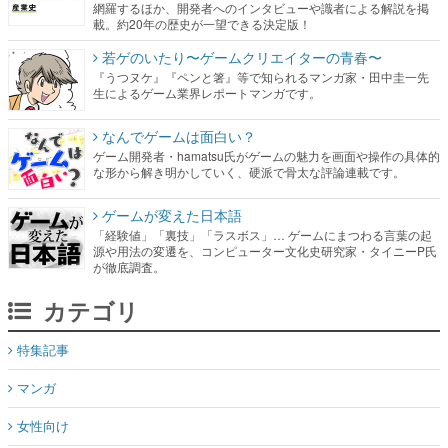
網羅するほか、開発者へのインタビューや識者による解説を掲
載。約20年の歴史が一望できる決定版！
若ゲのいたり〜ゲームクリエイターの青春〜
『うつヌケ』『ペンと箸』等で知られるマンガ家・田中圭一先
生によるゲーム業界レポートマンガです。
なんでゲームは面白い？
ゲーム開発者・hamatsu氏がゲームの魅力を画面や操作の具体的
な形から解き明かしていく、硬派で骨太な評論連載です。
ゲームが変えた日本語
「経験値」「裏技」「ラスボス」… ゲームにまつわる言葉の起
源や用法の変遷を、コンピューター文化史研究家・タイニーP氏
が徹底調査。
カテゴリ
特集記事
マンガ
女性向け