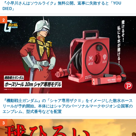
『小早川さんはソウルライク』無料公開。返事に失敗すると「YOU
DIED」
2
『機動戦士ガンダム』の「シャア専用ザクⅡ」をイメージした散水ホース
リールが予約開始。本体にはシャアのパーソナルマークやジオン公国軍の
エンブレム、型式番号などを配置
3