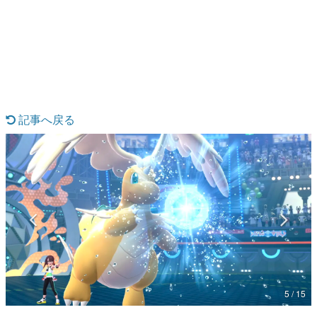
日本のコンテンツ産業やカルチャーに与えた影響を探る企
画です。
日本モバイルゲーム産業史
日本のモバイルゲーム史における主要なトピック・タイト
ルを網羅するほか、開発者へのインタビューや識者による
解説を掲載。約20年の歴史が一望できる決定版！
若ゲのいたり〜ゲームクリエイターの青春〜
『うつヌケ』『ペンと箸』等で知られるマンガ家・田中圭
記事へ戻る
一先生によるゲーム業界レポートマンガです。
なんでゲームは面白い？
ゲーム開発者・hamatsu氏がゲームの魅力を画面や操作の
具体的な形から解き明かしていく、硬派で骨太な評論連載
です。
ゲームが変えた日本語
「経験値」「裏技」「ラスボス」… ゲームにまつわる言葉
の起源や用法の変遷を、コンピューター文化史研究家・タ
イニーP氏が徹底調査。
カテゴリ
5 / 15
特集記事