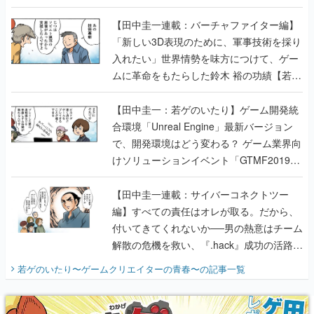
【若ゲのいたり最終回】
【田中圭一連載：バーチャファイター編】
「新しい3D表現のために、軍事技術を採り
入れたい」世界情勢を味方につけて、ゲー
ムに革命をもたらした鈴木 裕の功績【若ゲ
のいたり】
【田中圭一：若ゲのいたり】ゲーム開発統
合環境「Unreal Engine」最新バージョン
で、開発環境はどう変わる？ ゲーム業界向
けソリューションイベント「GTMF2019」
に行って、より理解を深めよう【PR】
【田中圭一連載：サイバーコネクトツー
編】すべての責任はオレが取る。だから、
付いてきてくれないか──男の熱意はチーム
解散の危機を救い、『.hack』成功の活路を
開く。業界の快男児・松山 洋に流れる血は
若ゲのいたり〜ゲームクリエイターの青春〜
の記事一覧
『少年ジャンプ』色だった【若ゲのいた
り】