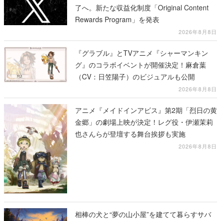
了へ。新たな収益化制度「Original Content
Rewards Program」を発表
2026年8月8日
『グラブル』とTVアニメ『シャーマンキン
グ』のコラボイベントが開催決定！麻倉葉
（CV：日笠陽子）のビジュアルも公開
2026年8月8日
アニメ『メイドインアビス』第2期「烈日の黄
金郷」の劇場上映が決定！レグ役・伊瀬茉莉
也さんらが登壇する舞台挨拶も実施
2026年8月8日
相棒の犬と“夢の山小屋”を建てて暮らすサバ