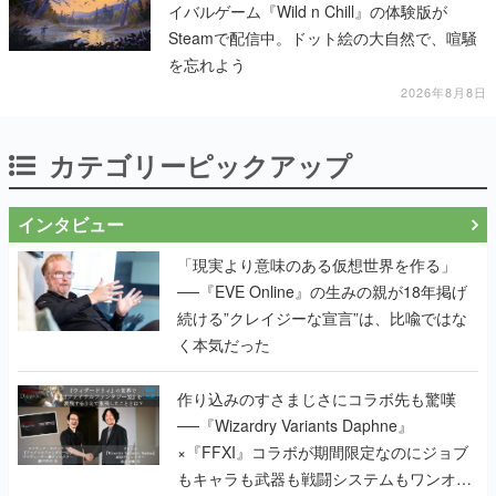
イバルゲーム『Wild n Chill』の体験版が
Steamで配信中。ドット絵の大自然で、喧騒
を忘れよう
2026年8月8日
カテゴリーピックアップ
インタビュー
「現実より意味のある仮想世界を作る」
──『EVE Online』の生みの親が18年掲げ
続ける”クレイジーな宣言”は、比喩ではな
く本気だった
作り込みのすさまじさにコラボ先も驚嘆
──『Wizardry Variants Daphne』
×『FFXI』コラボが期間限定なのにジョブ
もキャラも武器も戦闘システムもワンオフ