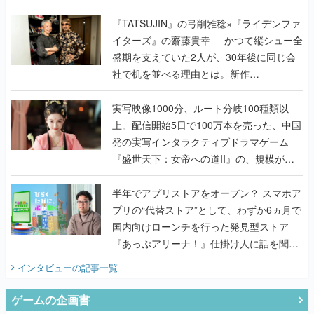
で作り込まれた理由を両ディレクターに聞
く
『TATSUJIN』の弓削雅稔×『ライデンファ
イターズ』の齋藤貴幸──かつて縦シュー全
盛期を支えていた2人が、30年後に同じ会
社で机を並べる理由とは。新作
『TATSUJIN EXTREME』で初タッグを組
んだレジェンド2人に訊く開発秘話
実写映像1000分、ルート分岐100種類以
上。配信開始5日で100万本を売った、中国
発の実写インタラクティブドラマゲーム
『盛世天下：女帝への道II』の、規模が違
うこだわりをプロデューサーに聞いた
半年でアプリストアをオープン？ スマホア
プリの“代替ストア”として、わずか6ヵ月で
国内向けローンチを行った発見型ストア
『あっぷアリーナ！』仕掛け人に話を聞い
てみた
インタビュー
の記事一覧
ゲームの企画書