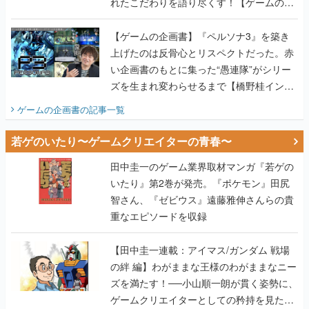
れたこだわりを語り尽くす！【ゲームの企
画書】
【ゲームの企画書】『ペルソナ3』を築き
上げたのは反骨心とリスペクトだった。赤
い企画書のもとに集った“愚連隊”がシリー
ズを生まれ変わらせるまで【橋野桂インタ
ビュー】
ゲームの企画書
の記事一覧
若ゲのいたり〜ゲームクリエイターの青春〜
田中圭一のゲーム業界取材マンガ『若ゲの
いたり』第2巻が発売。『ポケモン』田尻
智さん、『ゼビウス』遠藤雅伸さんらの貴
重なエピソードを収録
【田中圭一連載：アイマス/ガンダム 戦場
の絆 編】わがままな王様のわがままなニー
ズを満たす！──小山順一朗が貫く姿勢に、
ゲームクリエイターとしての矜持を見た