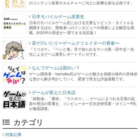
のコンテンツ産業やカルチャーに与えた影響を探る企画です。
日本モバイルゲーム産業史
日本のモバイルゲーム史における主要なトピック・タイトルを
網羅するほか、開発者へのインタビューや識者による解説を掲
載。約20年の歴史が一望できる決定版！
若ゲのいたり〜ゲームクリエイターの青春〜
『うつヌケ』『ペンと箸』等で知られるマンガ家・田中圭一先
生によるゲーム業界レポートマンガです。
なんでゲームは面白い？
ゲーム開発者・hamatsu氏がゲームの魅力を画面や操作の具体的
な形から解き明かしていく、硬派で骨太な評論連載です。
ゲームが変えた日本語
「経験値」「裏技」「ラスボス」… ゲームにまつわる言葉の起
源や用法の変遷を、コンピューター文化史研究家・タイニーP氏
が徹底調査。
カテゴリ
特集記事