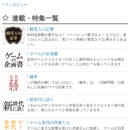
インタビュー
連載・特集一覧
殿堂入り記事
SNS拡散数が数千以上！ ページビュー数万以上！ などなど。多
くの人々に読まれた、電ファミ渾身の“殿堂入り”記事をまとめま
した。
ゲームの企画書
名作ゲームクリエイターの方々に製作時のエピソードをお聞き
し、ヒットする企画（ゲーム）とは何か？を探っていきます。
赫本
この物語を解いてはいけない。『赫本』は、〈試験問題〉の形
をした短編ホラー小説集です。
新世代に訊く
これからのデジタルゲーム市場を担う若きクリエイター達の姿
を追い、彼らのルーツと情熱を探っていきます。
ゲーム世代の作家たち
ゲームに多大な影響を受けた作家さんに取材し、ゲームが日本