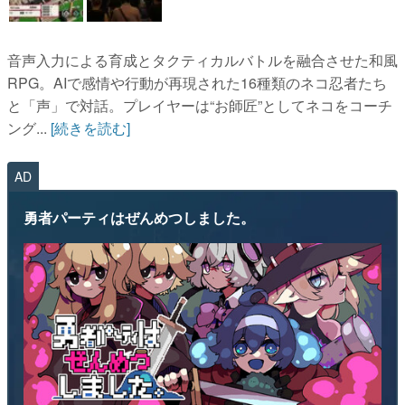
音声入力による育成とタクティカルバトルを融合させた和風
RPG。AIで感情や行動が再現された16種類のネコ忍者たち
と「声」で対話。プレイヤーは“お師匠”としてネコをコーチ
ング...
[続きを読む]
AD
勇者パーティはぜんめつしました。