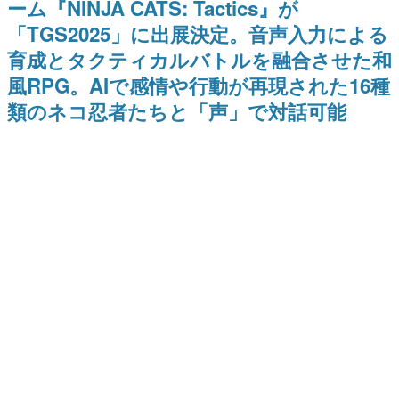
ーム『NINJA CATS: Tactics』が
式リリースを記念したキャンペ
日本のコンテンツ産業やカルチャーに与えた影響を探る企
ーン
「TGS2025」に出展決定。音声入力による
画です。
育成とタクティカルバトルを融合させた和
日本モバイルゲーム産業史
日本のモバイルゲーム史における主要なトピック・タイト
風RPG。AIで感情や行動が再現された16種
ルを網羅するほか、開発者へのインタビューや識者による
解説を掲載。約20年の歴史が一望できる決定版！
類のネコ忍者たちと「声」で対話可能
若ゲのいたり〜ゲームクリエイターの青春〜
『うつヌケ』『ペンと箸』等で知られるマンガ家・田中圭
一先生によるゲーム業界レポートマンガです。
なんでゲームは面白い？
ゲーム開発者・hamatsu氏がゲームの魅力を画面や操作の
具体的な形から解き明かしていく、硬派で骨太な評論連載
です。
ゲームが変えた日本語
「経験値」「裏技」「ラスボス」… ゲームにまつわる言葉
の起源や用法の変遷を、コンピューター文化史研究家・タ
イニーP氏が徹底調査。
カテゴリ
特集記事