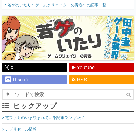
開く。業界の快男児・松山 洋に流れる血は
若ゲのいたり〜ゲームクリエイターの青春〜
の記事一覧
『少年ジャンプ』色だった【若ゲのいた
り】
X
Youtube
Discord
RSS
ピックアップ
電ファミのいま読まれている記事ランキング
アプリセール情報