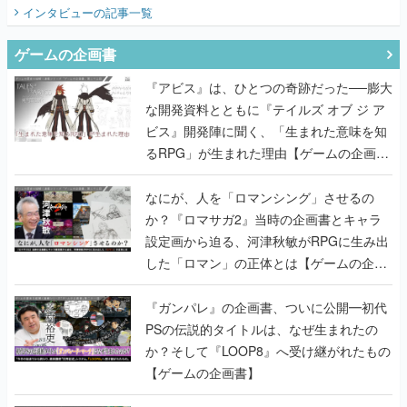
インタビュー
の記事一覧
ゲームの企画書
『アビス』は、ひとつの奇跡だった──膨大
な開発資料とともに『テイルズ オブ ジ ア
ビス』開発陣に聞く、「生まれた意味を知
るRPG」が生まれた理由【ゲームの企画
書】
なにが、人を「ロマンシング」させるの
か？『ロマサガ2』当時の企画書とキャラ
設定画から迫る、河津秋敏がRPGに生み出
した「ロマン」の正体とは【ゲームの企画
書】
『ガンパレ』の企画書、ついに公開━初代
PSの伝説的タイトルは、なぜ生まれたの
か？そして『LOOP8』へ受け継がれたもの
【ゲームの企画書】