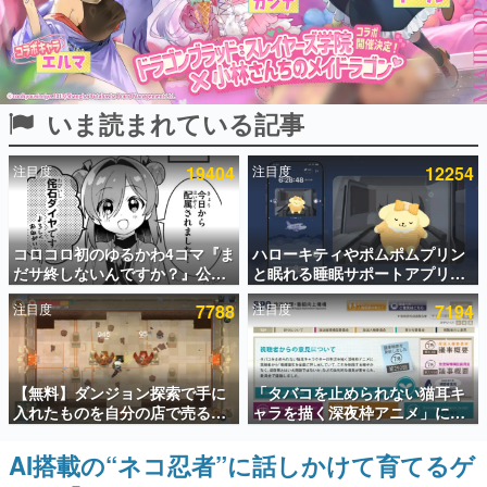
インタビュー
連載・特集一覧
いま読まれている記事
殿堂入り記事
SNS拡散数が数千以上！ ページビュー数万以上！ などな
ど。多くの人々に読まれた、電ファミ渾身の“殿堂入り”記
注目度
19404
注目度
12254
事をまとめました。
ゲームの企画書
名作ゲームクリエイターの方々に製作時のエピソードをお
聞きし、ヒットする企画（ゲーム）とは何か？を探ってい
コロコロ初のゆるかわ4コマ『ま
ハローキティやポムポムプリン
きます。
だサ終しないんですか？』公開
と眠れる睡眠サポートアプリ
スタート。主人公は新入社員の
『ゆめたび』が配信中。キャラ
赫本
注目度
7788
注目度
7194
侘石ダイヤ、ゲーム会社を舞台
ごとのASMRや目覚ましアラー
この物語を解いてはいけない。『赫本』は、〈試験問題〉
にトラブルへ対応する社員たち
ムも搭載
の形をした短編ホラー小説集です。
を描く
新世代に訊く
【無料】ダンジョン探索で手に
「タバコを止められない猫耳キ
これからのデジタルゲーム市場を担う若きクリエイター達
入れたものを自分の店で売るゲ
ャラを描く深夜枠アニメ」に視
の姿を追い、彼らのルーツと情熱を探っていきます。
ーム『Moonlighter』がSteam
聴者の一部から批判意見。違法
にて無料配布中！続編
薬物の使用と思わしき描写も含
AI搭載の“ネコ忍者”に話しかけて育てるゲ
ゲーム世代の作家たち
『Moonlighter 2』の9月2日正
めて、BPOが議論を交わす
ゲームに多大な影響を受けた作家さんに取材し、ゲームが