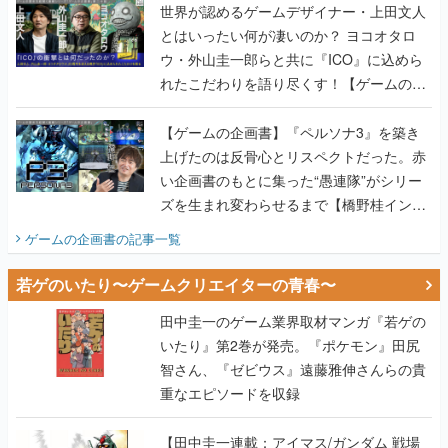
世界が認めるゲームデザイナー・上田文人
とはいったい何が凄いのか？ ヨコオタロ
ウ・外山圭一郎らと共に『ICO』に込めら
れたこだわりを語り尽くす！【ゲームの企
画書】
【ゲームの企画書】『ペルソナ3』を築き
上げたのは反骨心とリスペクトだった。赤
い企画書のもとに集った“愚連隊”がシリー
ズを生まれ変わらせるまで【橋野桂インタ
ビュー】
ゲームの企画書
の記事一覧
若ゲのいたり〜ゲームクリエイターの青春〜
田中圭一のゲーム業界取材マンガ『若ゲの
いたり』第2巻が発売。『ポケモン』田尻
智さん、『ゼビウス』遠藤雅伸さんらの貴
重なエピソードを収録
【田中圭一連載：アイマス/ガンダム 戦場