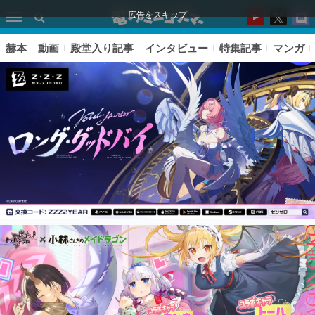
広告をスキップ
赫本
動画
殿堂入り記事
インタビュー
特集記事
マンガ
ピックアップ
電ファミのいま読まれている記事ランキング
アプリセール情報