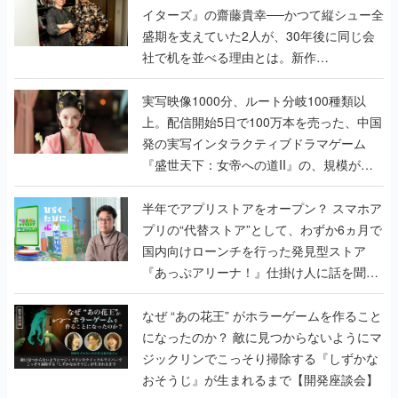
イターズ』の齋藤貴幸──かつて縦シュー全
盛期を支えていた2人が、30年後に同じ会
社で机を並べる理由とは。新作
『TATSUJIN EXTREME』で初タッグを組
んだレジェンド2人に訊く開発秘話
実写映像1000分、ルート分岐100種類以
上。配信開始5日で100万本を売った、中国
発の実写インタラクティブドラマゲーム
『盛世天下：女帝への道II』の、規模が違
うこだわりをプロデューサーに聞いた
半年でアプリストアをオープン？ スマホア
プリの“代替ストア”として、わずか6ヵ月で
国内向けローンチを行った発見型ストア
『あっぷアリーナ！』仕掛け人に話を聞い
てみた
なぜ “あの花王” がホラーゲームを作ること
になったのか？ 敵に見つからないようにマ
ジックリンでこっそり掃除する『しずかな
おそうじ』が生まれるまで【開発座談会】