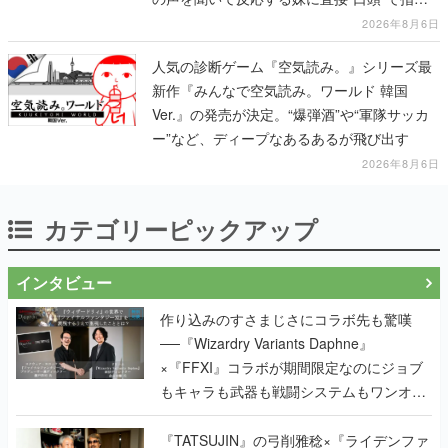
を出していく
2026年8月6日
人気の診断ゲーム『空気読み。』シリーズ最
新作『みんなで空気読み。ワールド 韓国
Ver.』の発売が決定。“爆弾酒”や“軍隊サッカ
ー”など、ディープなあるあるが飛び出す
2026年8月6日
カテゴリーピックアップ
インタビュー
作り込みのすさまじさにコラボ先も驚嘆
──『Wizardry Variants Daphne』
×『FFXI』コラボが期間限定なのにジョブ
もキャラも武器も戦闘システムもワンオフ
で作り込まれた理由を両ディレクターに聞
く
『TATSUJIN』の弓削雅稔×『ライデンファ