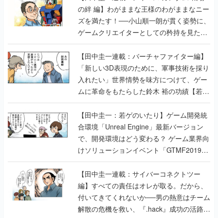
の絆 編】わがままな王様のわがままなニー
ズを満たす！──小山順一朗が貫く姿勢に、
ゲームクリエイターとしての矜持を見た
【若ゲのいたり最終回】
【田中圭一連載：バーチャファイター編】
「新しい3D表現のために、軍事技術を採り
入れたい」世界情勢を味方につけて、ゲー
ムに革命をもたらした鈴木 裕の功績【若ゲ
のいたり】
【田中圭一：若ゲのいたり】ゲーム開発統
合環境「Unreal Engine」最新バージョン
で、開発環境はどう変わる？ ゲーム業界向
けソリューションイベント「GTMF2019」
に行って、より理解を深めよう【PR】
【田中圭一連載：サイバーコネクトツー
編】すべての責任はオレが取る。だから、
付いてきてくれないか──男の熱意はチーム
解散の危機を救い、『.hack』成功の活路を