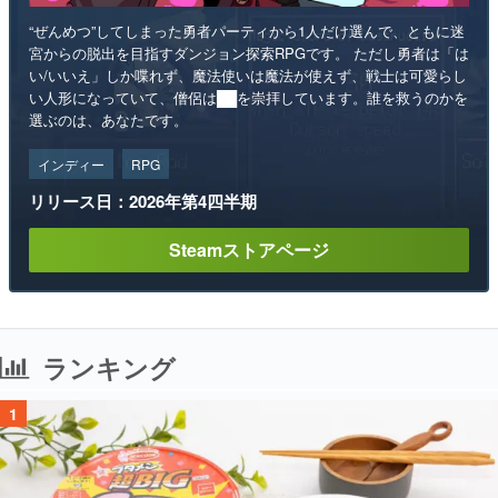
“ぜんめつ”してしまった勇者パーティから1人だけ選んで、ともに迷
宮からの脱出を目指すダンジョン探索RPGです。 ただし勇者は「は
い/いいえ」しか喋れず、魔法使いは魔法が使えず、戦士は可愛らし
い人形になっていて、僧侶は██を崇拝しています。誰を救うのかを
選ぶのは、あなたです。
インディー
RPG
リリース日：2026年第4四半期
Steamストアページ
ランキング
1