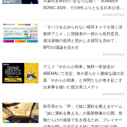
字幕付きMVがいきなり公開！「SUMMER
SONIC 2026」での9年ぶりとなる日本公演を
記念して
2026年8月6日
「タバコを止められない猫耳キャラを描く深
夜枠アニメ」に視聴者の一部から批判意見。
違法薬物の使用と思わしき描写も含めて、
BPOが議論を交わす
2026年8月6日
アニメ『やわらか戦車』無料一挙放送が
ABEMAにて決定。体が柔らかく臆病な謎の兵
器「やわらか戦車」と仲間たちが巻き起こす
出来事を描いた脱力系コメディ
2026年8月6日
助手席から「声」で妹に運転を教えるゲーム
『妹に運転を教える』の最新映像が公開。危
険だらけの道路で生き残るため、プレイヤー
の声を聞いて反応する妹に直接“口頭”で指示