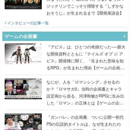
ジックリンでこっそり掃除する『しずかな
おそうじ』が生まれるまで【開発座談会】
インタビュー
の記事一覧
ゲームの企画書
『アビス』は、ひとつの奇跡だった──膨大
な開発資料とともに『テイルズ オブ ジ ア
ビス』開発陣に聞く、「生まれた意味を知
るRPG」が生まれた理由【ゲームの企画
書】
なにが、人を「ロマンシング」させるの
か？『ロマサガ2』当時の企画書とキャラ
設定画から迫る、河津秋敏がRPGに生み出
した「ロマン」の正体とは【ゲームの企画
書】
『ガンパレ』の企画書、ついに公開━初代
PSの伝説的タイトルは、なぜ生まれたの