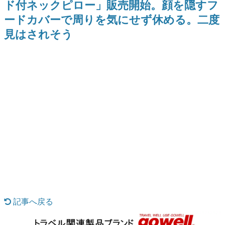
ド付ネックピロー」販売開始。顔を隠すフ
日本のコンテンツ産業やカルチャーに与えた影響を探る企
ードカバーで周りを気にせず休める。二度
画です。
見はされそう
日本モバイルゲーム産業史
日本のモバイルゲーム史における主要なトピック・タイト
ルを網羅するほか、開発者へのインタビューや識者による
解説を掲載。約20年の歴史が一望できる決定版！
若ゲのいたり〜ゲームクリエイターの青春〜
『うつヌケ』『ペンと箸』等で知られるマンガ家・田中圭
一先生によるゲーム業界レポートマンガです。
なんでゲームは面白い？
ゲーム開発者・hamatsu氏がゲームの魅力を画面や操作の
具体的な形から解き明かしていく、硬派で骨太な評論連載
です。
ゲームが変えた日本語
「経験値」「裏技」「ラスボス」… ゲームにまつわる言葉
の起源や用法の変遷を、コンピューター文化史研究家・タ
イニーP氏が徹底調査。
カテゴリ
記事へ戻る
特集記事