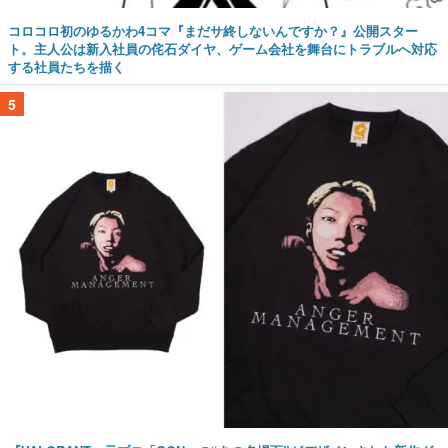
コロコロ初のゆるかわ4コマ『まだサ終しないんですか？』公開スター
ト。主人公は新入社員の侘石ダイヤ、ゲーム会社を舞台にトラブルへ対応
する社員たちを描く
5