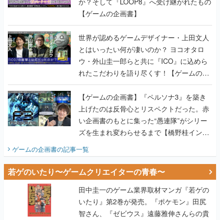
か？そして『LOOP8』へ受け継がれたもの
【ゲームの企画書】
世界が認めるゲームデザイナー・上田文人
とはいったい何が凄いのか？ ヨコオタロ
ウ・外山圭一郎らと共に『ICO』に込めら
れたこだわりを語り尽くす！【ゲームの企
画書】
【ゲームの企画書】『ペルソナ3』を築き
上げたのは反骨心とリスペクトだった。赤
い企画書のもとに集った“愚連隊”がシリー
ズを生まれ変わらせるまで【橋野桂インタ
ビュー】
ゲームの企画書
の記事一覧
若ゲのいたり〜ゲームクリエイターの青春〜
田中圭一のゲーム業界取材マンガ『若ゲの
いたり』第2巻が発売。『ポケモン』田尻
智さん、『ゼビウス』遠藤雅伸さんらの貴