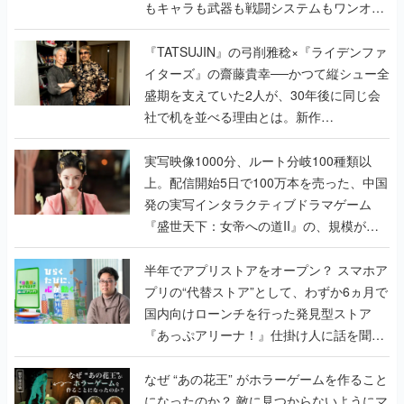
もキャラも武器も戦闘システムもワンオフ
で作り込まれた理由を両ディレクターに聞
く
『TATSUJIN』の弓削雅稔×『ライデンファ
イターズ』の齋藤貴幸──かつて縦シュー全
盛期を支えていた2人が、30年後に同じ会
社で机を並べる理由とは。新作
『TATSUJIN EXTREME』で初タッグを組
んだレジェンド2人に訊く開発秘話
実写映像1000分、ルート分岐100種類以
上。配信開始5日で100万本を売った、中国
発の実写インタラクティブドラマゲーム
『盛世天下：女帝への道II』の、規模が違
うこだわりをプロデューサーに聞いた
半年でアプリストアをオープン？ スマホア
プリの“代替ストア”として、わずか6ヵ月で
国内向けローンチを行った発見型ストア
『あっぷアリーナ！』仕掛け人に話を聞い
てみた
なぜ “あの花王” がホラーゲームを作ること
になったのか？ 敵に見つからないようにマ