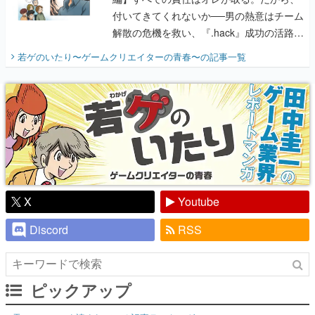
付いてきてくれないか──男の熱意はチーム
解散の危機を救い、『.hack』成功の活路を
開く。業界の快男児・松山 洋に流れる血は
若ゲのいたり〜ゲームクリエイターの青春〜
の記事一覧
『少年ジャンプ』色だった【若ゲのいた
り】
X
Youtube
Discord
RSS
ピックアップ