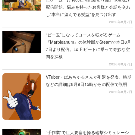
配信開始。悩みを持ったお客様と会話を交わ
し“本当に望んでる髪型”を見つけ出す
2026年8月7日
“ビー玉”になってコースを転がるゲーム
『Marblearium』の体験版がSteamで本日8月
7日より配信。Lo-Fiビートに乗って奇妙な空
間を探検
2026年8月7日
VTuber・ばあちゃるさんが引退を発表。時期
などの詳細は8月9日15時からの配信で説明
2026年8月7日
“手作業”で巨大要塞を操る砲撃シミュレーシ