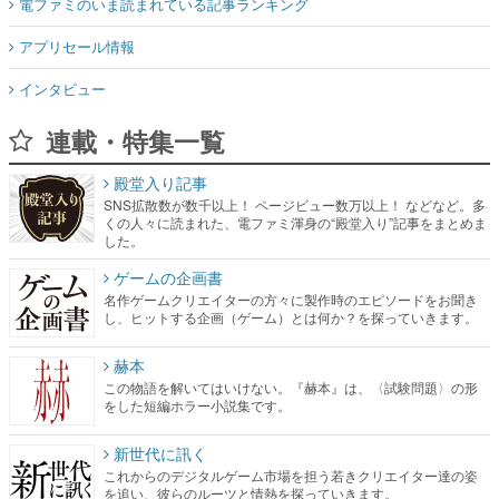
電ファミのいま読まれている記事ランキング
アプリセール情報
インタビュー
連載・特集一覧
殿堂入り記事
SNS拡散数が数千以上！ ページビュー数万以上！ などなど。多
くの人々に読まれた、電ファミ渾身の“殿堂入り”記事をまとめま
した。
ゲームの企画書
名作ゲームクリエイターの方々に製作時のエピソードをお聞き
し、ヒットする企画（ゲーム）とは何か？を探っていきます。
赫本
この物語を解いてはいけない。『赫本』は、〈試験問題〉の形
をした短編ホラー小説集です。
新世代に訊く
これからのデジタルゲーム市場を担う若きクリエイター達の姿
を追い、彼らのルーツと情熱を探っていきます。