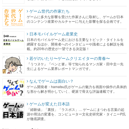
ゲーム世代の作家たち
ゲームに多大な影響を受けた作家さんに取材し、ゲームが日本
のコンテンツ産業やカルチャーに与えた影響を探る企画です。
日本モバイルゲーム産業史
日本のモバイルゲーム史における主要なトピック・タイトルを
網羅するほか、開発者へのインタビューや識者による解説を掲
載。約20年の歴史が一望できる決定版！
若ゲのいたり〜ゲームクリエイターの青春〜
『うつヌケ』『ペンと箸』等で知られるマンガ家・田中圭一先
生によるゲーム業界レポートマンガです。
なんでゲームは面白い？
ゲーム開発者・hamatsu氏がゲームの魅力を画面や操作の具体的
な形から解き明かしていく、硬派で骨太な評論連載です。
ゲームが変えた日本語
「経験値」「裏技」「ラスボス」… ゲームにまつわる言葉の起
源や用法の変遷を、コンピューター文化史研究家・タイニーP氏
が徹底調査。