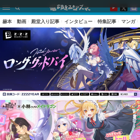
広告をスキップ
赫本
動画
殿堂入り記事
インタビュー
特集記事
マンガ
ピックアップ
電ファミのいま読まれている記事ランキング
アプリセール情報