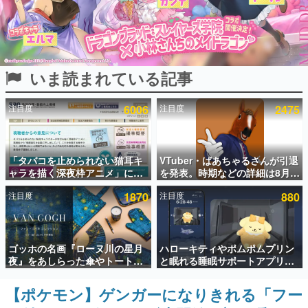
インタビュー
連載・特集一覧
いま読まれている記事
殿堂入り記事
SNS拡散数が数千以上！ ページビュー数万以上！ などな
ど。多くの人々に読まれた、電ファミ渾身の“殿堂入り”記
注目度
6006
注目度
2475
事をまとめました。
ゲームの企画書
名作ゲームクリエイターの方々に製作時のエピソードをお
聞きし、ヒットする企画（ゲーム）とは何か？を探ってい
「タバコを止められない猫耳キ
VTuber・ばあちゃるさんが引退
きます。
ャラを描く深夜枠アニメ」に視
を発表。時期などの詳細は8月9
聴者の一部から批判意見。違法
日15時からの配信で説明
赫本
注目度
1870
注目度
880
薬物の使用と思しき描写も含め
この物語を解いてはいけない。『赫本』は、〈試験問題〉
て、BPOが議論を交わす
の形をした短編ホラー小説集です。
新世代に訊く
ゴッホの名画『ローヌ川の星月
ハローキティやポムポムプリン
これからのデジタルゲーム市場を担う若きクリエイター達
夜』をあしらった傘やトートバ
と眠れる睡眠サポートアプリ
の姿を追い、彼らのルーツと情熱を探っていきます。
ッグなどが登場。8月7日21時よ
『ゆめたび』が配信中。キャラ
り2日間限定で予約販売
ごとのASMRや目覚ましアラー
【ポケモン】ゲンガーになりきれる「フー
ゲーム世代の作家たち
ムも搭載
ゲームに多大な影響を受けた作家さんに取材し、ゲームが