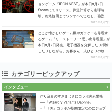
ョンゲーム『IRON NEST』が本日8月7日
Steamにてリリース。弾道計算から砲弾装
填、砲塔旋回までワンオペでこなし、強烈な
一撃をブチかませるロマンある作品
2026年8月7日
どこか懐かしいゲーム機やガラケーを修理す
るゲーム『リ・ストーリー: 思い出修理屋』が
本日8月7日発売。電子機器を分解したり掃除
したりしながら、お客さん一人ひとりの物語
に耳を傾ける
2026年8月7日
カテゴリーピックアップ
インタビュー
作り込みのすさまじさにコラボ先も驚嘆
──『Wizardry Variants Daphne』
×『FFXI』コラボが期間限定なのにジョブ