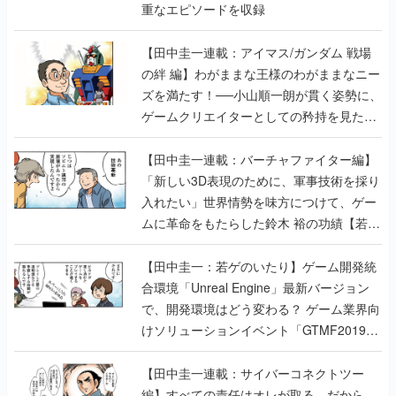
重なエピソードを収録
【田中圭一連載：アイマス/ガンダム 戦場
の絆 編】わがままな王様のわがままなニー
ズを満たす！──小山順一朗が貫く姿勢に、
ゲームクリエイターとしての矜持を見た
【若ゲのいたり最終回】
【田中圭一連載：バーチャファイター編】
「新しい3D表現のために、軍事技術を採り
入れたい」世界情勢を味方につけて、ゲー
ムに革命をもたらした鈴木 裕の功績【若ゲ
のいたり】
【田中圭一：若ゲのいたり】ゲーム開発統
合環境「Unreal Engine」最新バージョン
で、開発環境はどう変わる？ ゲーム業界向
けソリューションイベント「GTMF2019」
に行って、より理解を深めよう【PR】
【田中圭一連載：サイバーコネクトツー
編】すべての責任はオレが取る。だから、