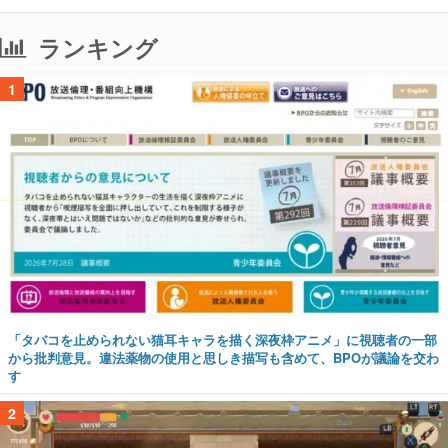
ランキング
1
「タバコを止められない猫耳キャラを描く深夜枠アニメ」に視聴者の一部
から批判意見。違法薬物の使用と思しき描写も含めて、BPOが議論を交わ
す
2