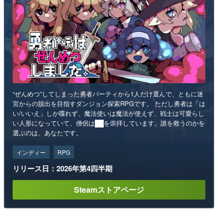
“ぜんめつ”してしまった勇者パーティから1人だけ選んで、ともに迷
宮からの脱出を目指すダンジョン探索RPGです。 ただし勇者は「は
い/いいえ」しか喋れず、魔法使いは魔法が使えず、戦士は可愛らし
い人形になっていて、僧侶は██を崇拝しています。誰を救うのかを
選ぶのは、あなたです。
インディー
RPG
リリース日：2026年第4四半期
Steamストアページ