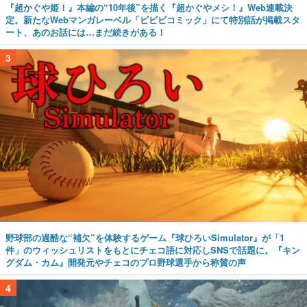
『超かぐや姫！』本編の“10年後”を描く『超かぐやメシ！』Web連載決
定。新たなWebマンガレーベル「ビビビコミック」にて特別話が掲載スタ
ート、あのお話には…まだ続きがある！
3
野球部の過酷な“補欠”を体験するゲーム『球ひろいSimulator』が「1
件」のウィッシュリストをもとにチェコ語に対応しSNSで話題に。『キン
グダム・カム』開発元やチェコのプロ野球選手から称賛の声
4