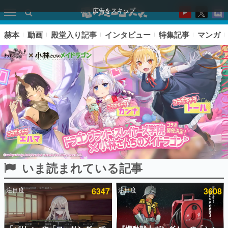
広告をスキップ
赫本
動画
殿堂入り記事
インタビュー
特集記事
マンガ
いま読まれている記事
ピックアップ
注目度
6347
注目度
3608
電ファミのいま読まれている記事ランキング
アプリセール情報