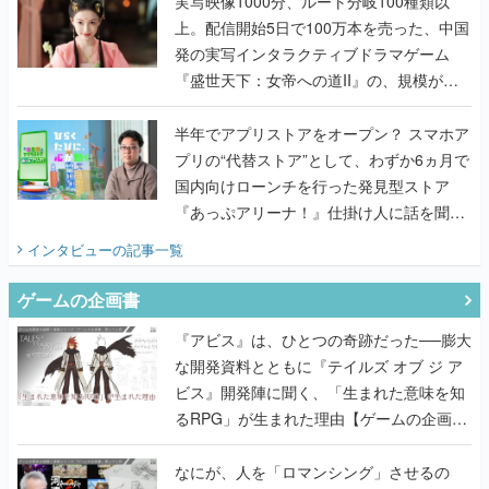
んだレジェンド2人に訊く開発秘話
実写映像1000分、ルート分岐100種類以
上。配信開始5日で100万本を売った、中国
発の実写インタラクティブドラマゲーム
『盛世天下：女帝への道II』の、規模が違
うこだわりをプロデューサーに聞いた
半年でアプリストアをオープン？ スマホア
プリの“代替ストア”として、わずか6ヵ月で
国内向けローンチを行った発見型ストア
『あっぷアリーナ！』仕掛け人に話を聞い
てみた
インタビュー
の記事一覧
ゲームの企画書
『アビス』は、ひとつの奇跡だった──膨大
な開発資料とともに『テイルズ オブ ジ ア
ビス』開発陣に聞く、「生まれた意味を知
るRPG」が生まれた理由【ゲームの企画
書】
なにが、人を「ロマンシング」させるの