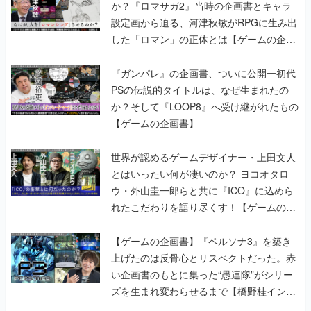
か？『ロマサガ2』当時の企画書とキャラ
設定画から迫る、河津秋敏がRPGに生み出
した「ロマン」の正体とは【ゲームの企画
書】
『ガンパレ』の企画書、ついに公開━初代
PSの伝説的タイトルは、なぜ生まれたの
か？そして『LOOP8』へ受け継がれたもの
【ゲームの企画書】
世界が認めるゲームデザイナー・上田文人
とはいったい何が凄いのか？ ヨコオタロ
ウ・外山圭一郎らと共に『ICO』に込めら
れたこだわりを語り尽くす！【ゲームの企
画書】
【ゲームの企画書】『ペルソナ3』を築き
上げたのは反骨心とリスペクトだった。赤
い企画書のもとに集った“愚連隊”がシリー
ズを生まれ変わらせるまで【橋野桂インタ
ビュー】