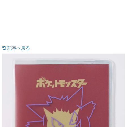
日本のコンテンツ産業やカルチャーに与えた影響を探る企
画です。
日本モバイルゲーム産業史
日本のモバイルゲーム史における主要なトピック・タイト
ルを網羅するほか、開発者へのインタビューや識者による
解説を掲載。約20年の歴史が一望できる決定版！
若ゲのいたり〜ゲームクリエイターの青春〜
『うつヌケ』『ペンと箸』等で知られるマンガ家・田中圭
記事へ戻る
一先生によるゲーム業界レポートマンガです。
なんでゲームは面白い？
ゲーム開発者・hamatsu氏がゲームの魅力を画面や操作の
具体的な形から解き明かしていく、硬派で骨太な評論連載
です。
ゲームが変えた日本語
「経験値」「裏技」「ラスボス」… ゲームにまつわる言葉
の起源や用法の変遷を、コンピューター文化史研究家・タ
イニーP氏が徹底調査。
カテゴリ
特集記事