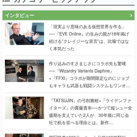
インタビュー
「現実より意味のある仮想世界を作る」
──『EVE Online』の生みの親が18年掲げ
続ける”クレイジーな宣言”は、比喩ではな
く本気だった
作り込みのすさまじさにコラボ先も驚嘆
──『Wizardry Variants Daphne』
×『FFXI』コラボが期間限定なのにジョブ
もキャラも武器も戦闘システムもワンオフ
で作り込まれた理由を両ディレクターに聞
く
『TATSUJIN』の弓削雅稔×『ライデンファ
イターズ』の齋藤貴幸──かつて縦シュー全
盛期を支えていた2人が、30年後に同じ会
社で机を並べる理由とは。新作
『TATSUJIN EXTREME』で初タッグを組