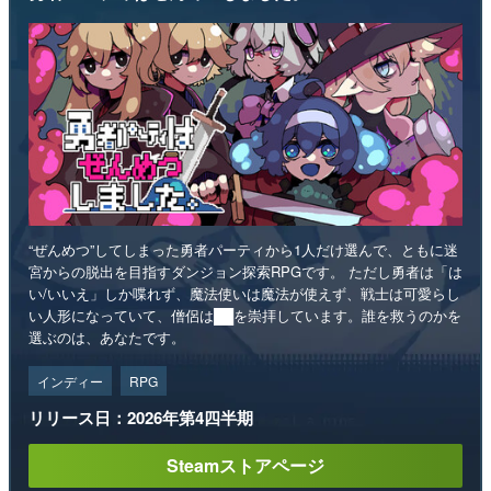
“ぜんめつ”してしまった勇者パーティから1人だけ選んで、ともに迷
宮からの脱出を目指すダンジョン探索RPGです。 ただし勇者は「は
い/いいえ」しか喋れず、魔法使いは魔法が使えず、戦士は可愛らし
い人形になっていて、僧侶は██を崇拝しています。誰を救うのかを
選ぶのは、あなたです。
インディー
RPG
リリース日：2026年第4四半期
Steamストアページ