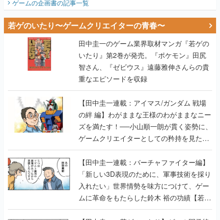
ゲームの企画書
の記事一覧
若ゲのいたり〜ゲームクリエイターの青春〜
田中圭一のゲーム業界取材マンガ『若ゲの
いたり』第2巻が発売。『ポケモン』田尻
智さん、『ゼビウス』遠藤雅伸さんらの貴
重なエピソードを収録
【田中圭一連載：アイマス/ガンダム 戦場
の絆 編】わがままな王様のわがままなニー
ズを満たす！──小山順一朗が貫く姿勢に、
ゲームクリエイターとしての矜持を見た
【若ゲのいたり最終回】
【田中圭一連載：バーチャファイター編】
「新しい3D表現のために、軍事技術を採り
入れたい」世界情勢を味方につけて、ゲー
ムに革命をもたらした鈴木 裕の功績【若ゲ
のいたり】