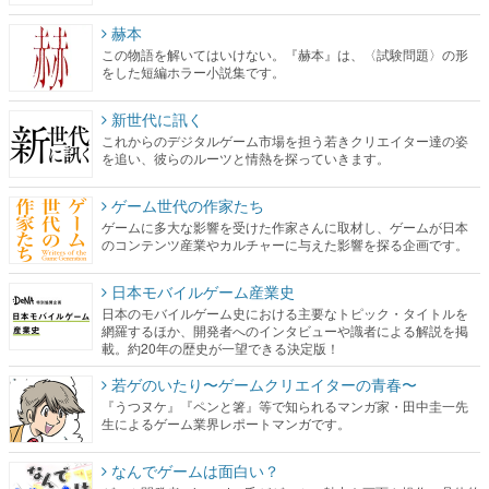
赫本
この物語を解いてはいけない。『赫本』は、〈試験問題〉の形
をした短編ホラー小説集です。
新世代に訊く
これからのデジタルゲーム市場を担う若きクリエイター達の姿
を追い、彼らのルーツと情熱を探っていきます。
ゲーム世代の作家たち
ゲームに多大な影響を受けた作家さんに取材し、ゲームが日本
のコンテンツ産業やカルチャーに与えた影響を探る企画です。
日本モバイルゲーム産業史
日本のモバイルゲーム史における主要なトピック・タイトルを
網羅するほか、開発者へのインタビューや識者による解説を掲
載。約20年の歴史が一望できる決定版！
若ゲのいたり〜ゲームクリエイターの青春〜
『うつヌケ』『ペンと箸』等で知られるマンガ家・田中圭一先
生によるゲーム業界レポートマンガです。
なんでゲームは面白い？