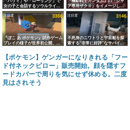
「パリィ」や「ローリング」で
『機動戦士ガンダム』の「シャ
女の子と会話するソウルライク
ア専用ザクⅡ」をイメージした
インタビュー
恋愛ゲーム『小早川さんはソウ
散水ホースリールが予約開始。
注目度
3366
注目度
3146
ルライク』無料公開。返事に失
本体にはシャアのパーソナルマ
連載・特集一覧
敗すると「YOU DIED」
ークやジオン公国軍のエンブレ
ム、型式番号などを配置
殿堂入り記事
『ぽこ あ ポケモン』試作ゲーム
不死身のニワトリと宇宙船を探
SNS拡散数が数千以上！ ページビュー数万以上！ などな
ど。多くの人々に読まれた、電ファミ渾身の“殿堂入り”記
プレイの様子が世界初公開、貴
索する“非常に好評”なサバイバ
事をまとめました。
重な企画書の一部も見れちゃ
ルゲーム『Breathedge』が無
う。ゲームフリーク・大森滋氏
料で配布中。入手できる期間は8
【ポケモン】ゲンガーになりきれる「フー
ゲームの企画書
が開発秘話を語る動画がゲーム
月10日まで
名作ゲームクリエイターの方々に製作時のエピソードをお
ド付ネックピロー」販売開始。顔を隠すフ
フリーク公式YouTubeで公開中
聞きし、ヒットする企画（ゲーム）とは何か？を探ってい
きます。
ードカバーで周りを気にせず休める。二度
赫本
見はされそう
この物語を解いてはいけない。『赫本』は、〈試験問題〉
の形をした短編ホラー小説集です。
新世代に訊く
これからのデジタルゲーム市場を担う若きクリエイター達
の姿を追い、彼らのルーツと情熱を探っていきます。
ゲーム世代の作家たち
ゲームに多大な影響を受けた作家さんに取材し、ゲームが