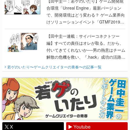
【田中圭一：若ゲのいたり】ゲーム開発統
合環境「Unreal Engine」最新バージョン
で、開発環境はどう変わる？ ゲーム業界向
けソリューションイベント「GTMF2019」
に行って、より理解を深めよう【PR】
【田中圭一連載：サイバーコネクトツー
編】すべての責任はオレが取る。だから、
付いてきてくれないか──男の熱意はチーム
解散の危機を救い、『.hack』成功の活路を
開く。業界の快男児・松山 洋に流れる血は
若ゲのいたり〜ゲームクリエイターの青春〜
の記事一覧
『少年ジャンプ』色だった【若ゲのいた
り】
X
Youtube