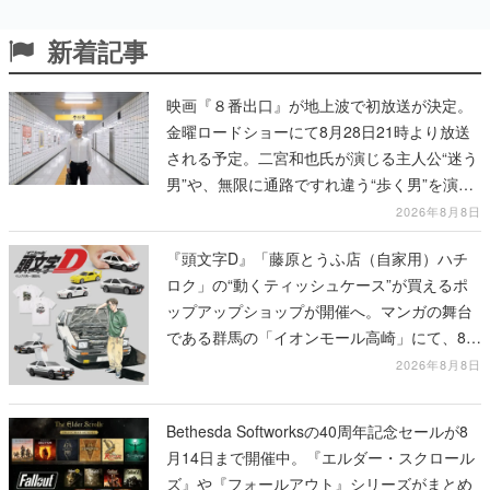
新着記事
映画『８番出口』が地上波で初放送が決定。
金曜ロードショーにて8月28日21時より放送
される予定。二宮和也氏が演じる主人公“迷う
男”や、無限に通路ですれ違う“歩く男”を演じ
る河内大和氏の迫真の演技は必見
2026年8月8日
『頭文字D』「藤原とうふ店（自家用）ハチ
ロク」の“動くティッシュケース”が買えるポ
ップアップショップが開催へ。マンガの舞台
である群馬の「イオンモール高崎」にて、8月
11日から8月20日までの期間限定で開催予定
2026年8月8日
Bethesda Softworksの40周年記念セールが8
月14日まで開催中。『エルダー・スクロール
ズ』や『フォールアウト』シリーズがまとめ