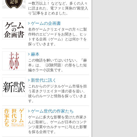
ー数万以上！ などなど。多くの人々
に読まれた、電ファミ渾身の“殿堂入
り”記事をまとめました。
ゲームの企画書
名作ゲームクリエイターの方々に製
作時のエピソードをお聞きし、ヒッ
トする企画（ゲーム）とは何か？を
探っていきます。
赫本
この物語を解いてはいけない。『赫
本』は、〈試験問題〉の形をした短
編ホラー小説集です。
新世代に訊く
これからのデジタルゲーム市場を担
う若きクリエイター達の姿を追い、
彼らのルーツと情熱を探っていきま
す。
ゲーム世代の作家たち
ゲームに多大な影響を受けた作家さ
んに取材し、ゲームが日本のコンテ
ンツ産業やカルチャーに与えた影響
を探る企画です。