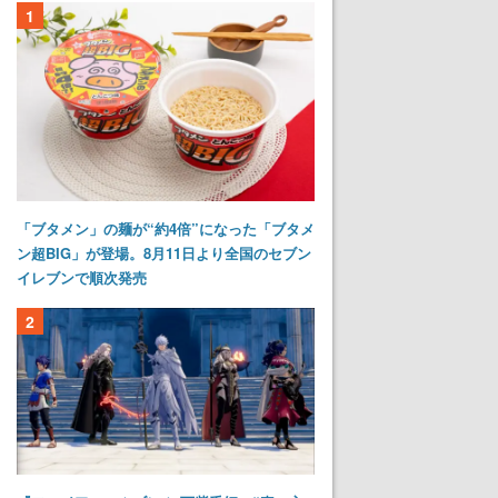
1
「ブタメン」の麺が“約4倍”になった「ブタメ
ン超BIG」が登場。8月11日より全国のセブン
イレブンで順次発売
2