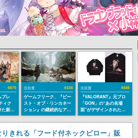
6875
6336
4686
注目度
注目度
ムブレ
ゲームフリーク、『ビー
『VALORANT』元プロ
ティク
スト・オブ・リンカネー
「GON」の“あの名場
けた新作
ション』の継続的なアプ
面”がデザインされた新
en
デ方針を表明。ユーザー
作グッズが本日8月5日よ
に発売
からの意見を真摯に受け
り期間限定で発売。Tシ
m）、
止めて対応へ。修正パッ
ャツやコインケース、ア
なりきれる「フード付ネックピロー」販
itch向
チは約1週間以内に配信
クキーなどが全品受注生