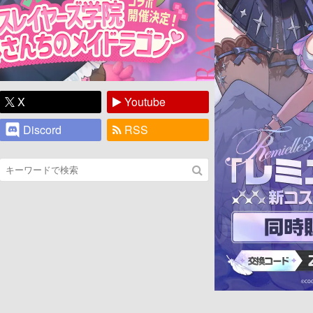
X
Youtube
Discord
RSS