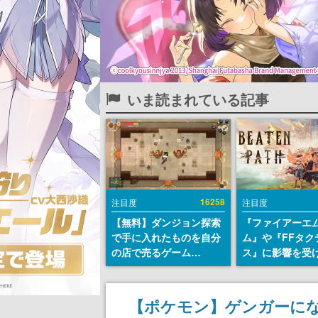
いま読まれている記事
16258
注目度
注目度
【無料】ダンジョン探索
『ファイアーエ
で手に入れたものを自分
ム』や『FFタク
の店で売るゲーム
ス』に影響を受
『Moonlighter』が
戦略RPG『Beat
Steamにて無料配布中！
Path』2027年
続編『Moonlighter 2』
へ。PC（Stea
【ポケモン】ゲンガーに
の9月2日正式リリースを
PS5、Xbox、Sw