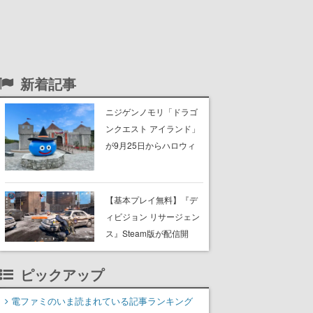
新着記事
ニジゲンノモリ「ドラゴ
ンクエスト アイランド」
が9月25日からハロウィ
ン仕様に。ハロウィン限
定チケットや期間限定イ
ベントなどが準備中。シ
【基本プレイ無料】『デ
ンボルのお城前のスライ
ィビジョン リサージェン
ムもハロウィン風に
ス』Steam版が配信開
始。『ディビジョン』シ
リーズのモバイル向けル
ピックアップ
ートシューター
電ファミのいま読まれている記事ランキング