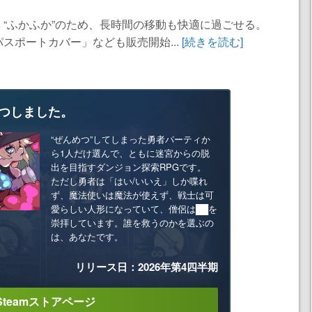
“ふかふか”のため、長時間の移動も快適に過ごせる。
スポートカバー」なども販売開始...
[続きを読む]
つしました。
“ぜんめつ”してしまった勇者パーティか
ら1人だけ選んで、ともに迷宮からの脱
出を目指すダンジョン探索RPGです。
ただし勇者は「はい/いいえ」しか喋れ
ず、魔法使いは魔法が使えず、戦士は可
愛らしい人形になっていて、僧侶は██を
崇拝しています。誰を救うのかを選ぶの
は、あなたです。
リリース日：2026年第4四半期
Steamストアページ