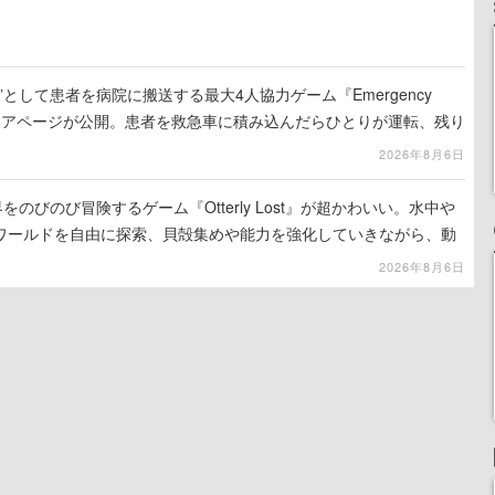
として患者を病院に搬送する最大4人協力ゲーム『Emergency
eamストアページが公開。患者を救急車に積み込んだらひとりが運転、残り
の命を繋げ
2026年8月6日
をのびのび冒険するゲーム『Otterly Lost』が超かわいい。水中や
ワールドを自由に探索、貝殻集めや能力を強化していきながら、動
ていく
2026年8月6日