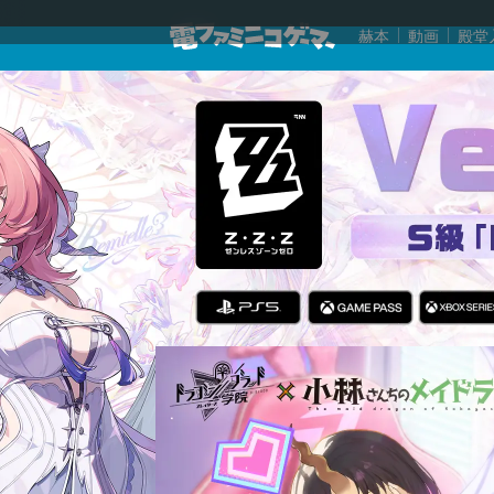
赫本
動画
殿堂