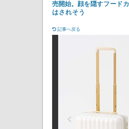
売開始。顔を隠すフード
記念したキャンペーン
けにリリース予
はされそう
記事へ戻る