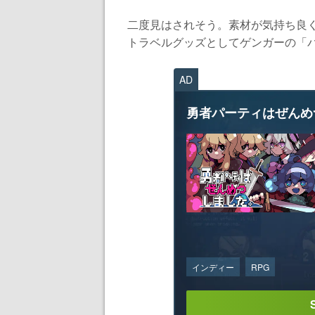
二度見はされそう。素材が気持ち良く
トラベルグッズとしてゲンガーの「パ
AD
勇者パーティはぜんめ
インディー
RPG