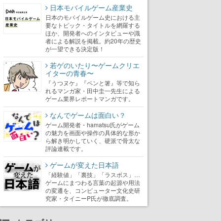
日本モバイルゲーム産業史
日本のモバイルゲーム史における主
要なトピック・タイトルを網羅する
ほか、開発者へのインタビューや識
者による解説を掲載。約20年の歴史
が一望できる決定版！
若ゲのいたり〜ゲームクリエ
イターの青春〜
『うつヌケ』『ペンと箸』等で知ら
れるマンガ家・田中圭一先生による
ゲーム業界レポートマンガです。
なんでゲームは面白い？
ゲーム開発者・hamatsu氏がゲーム
の魅力を画面や操作の具体的な形か
ら解き明かしていく、硬派で骨太な
評論連載です。
ゲームが変えた日本語
「経験値」「裏技」「ラスボス」…
ゲームにまつわる言葉の起源や用法
の変遷を、コンピューター文化史研
究家・タイニーP氏が徹底調査。