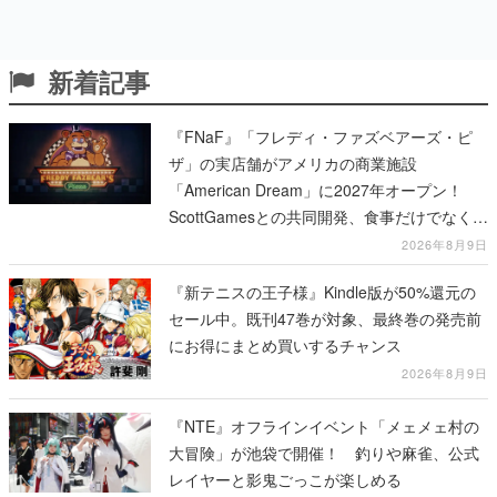
新着記事
『FNaF』「フレディ・ファズベアーズ・ピ
ザ」の実店舗がアメリカの商業施設
「American Dream」に2027年オープン！
ScottGamesとの共同開発、食事だけでなくス
テージショーや没入型のホラー体験も楽しめ
2026年8月9日
る
『新テニスの王子様』Kindle版が50%還元の
セール中。既刊47巻が対象、最終巻の発売前
にお得にまとめ買いするチャンス
2026年8月9日
『NTE』オフラインイベント「メェメェ村の
大冒険」が池袋で開催！ 釣りや麻雀、公式
レイヤーと影鬼ごっこが楽しめる