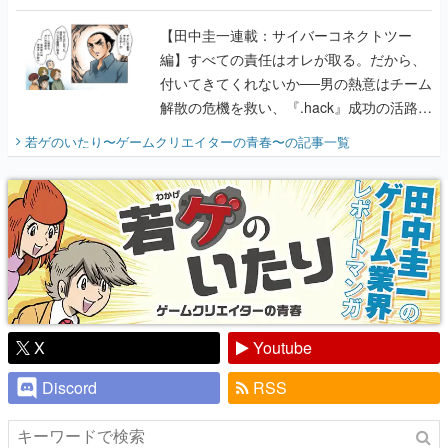
に行って、より理解を深めよう【PR】
【田中圭一連載：サイバーコネクトツー
編】すべての責任はオレが取る。だから、
付いてきてくれないか──男の熱意はチーム
解散の危機を救い、『.hack』成功の活路を
開く。業界の快男児・松山 洋に流れる血は
若ゲのいたり〜ゲームクリエイターの青春〜
の記事一覧
『少年ジャンプ』色だった【若ゲのいた
り】
X
Youtube
Discord
RSS