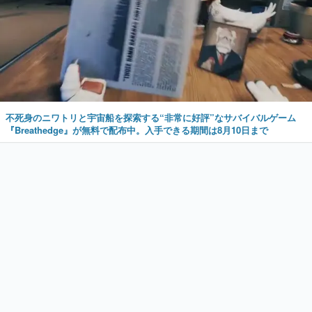
不死身のニワトリと宇宙船を探索する“非常に好評”なサバイバルゲーム
『Breathedge』が無料で配布中。入手できる期間は8月10日まで