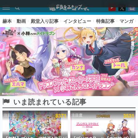
広告をスキップ
赫本
動画
殿堂入り記事
インタビュー
特集記事
マンガ
いま読まれている記事
ピックアップ
注目度
8371
注目度
3531
電ファミのいま読まれている記事ランキング
アプリセール情報