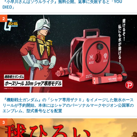
『小早川さんはソウルライク』無料公開。返事に失敗すると「YOU
DIED」
2
『機動戦士ガンダム』の「シャア専用ザクⅡ」をイメージした散水ホース
リールが予約開始。本体にはシャアのパーソナルマークやジオン公国軍の
エンブレム、型式番号などを配置
3