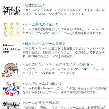
新世代に訊く
これからのデジタルゲーム市場を担う若きクリエイター達の姿
を追い、彼らのルーツと情熱を探っていきます。
ゲーム世代の作家たち
ゲームに多大な影響を受けた作家さんに取材し、ゲームが日本
のコンテンツ産業やカルチャーに与えた影響を探る企画です。
日本モバイルゲーム産業史
日本のモバイルゲーム史における主要なトピック・タイトルを
網羅するほか、開発者へのインタビューや識者による解説を掲
載。約20年の歴史が一望できる決定版！
若ゲのいたり〜ゲームクリエイターの青春〜
『うつヌケ』『ペンと箸』等で知られるマンガ家・田中圭一先
生によるゲーム業界レポートマンガです。
なんでゲームは面白い？
ゲーム開発者・hamatsu氏がゲームの魅力を画面や操作の具体的
な形から解き明かしていく、硬派で骨太な評論連載です。
ゲームが変えた日本語
「経験値」「裏技」「ラスボス」… ゲームにまつわる言葉の起