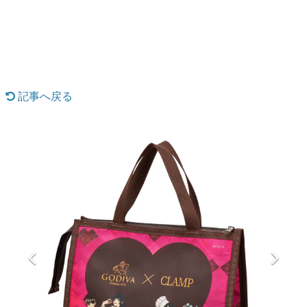
日本のコンテンツ産業やカルチャーに与えた影響を探る企
画です。
日本モバイルゲーム産業史
日本のモバイルゲーム史における主要なトピック・タイト
ルを網羅するほか、開発者へのインタビューや識者による
解説を掲載。約20年の歴史が一望できる決定版！
記事へ戻る
若ゲのいたり〜ゲームクリエイターの青春〜
『うつヌケ』『ペンと箸』等で知られるマンガ家・田中圭
一先生によるゲーム業界レポートマンガです。
なんでゲームは面白い？
ゲーム開発者・hamatsu氏がゲームの魅力を画面や操作の
具体的な形から解き明かしていく、硬派で骨太な評論連載
です。
ゲームが変えた日本語
「経験値」「裏技」「ラスボス」… ゲームにまつわる言葉
の起源や用法の変遷を、コンピューター文化史研究家・タ
イニーP氏が徹底調査。
カテゴリ
特集記事