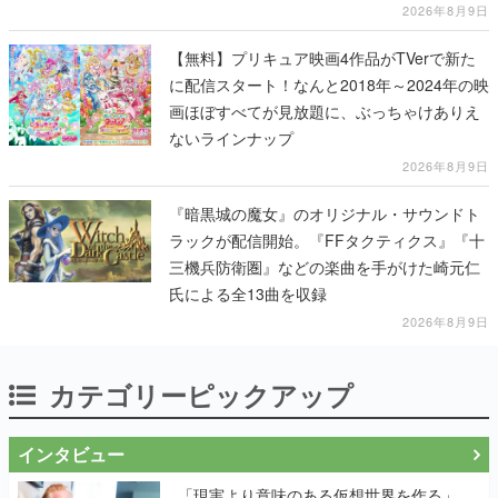
2026年8月9日
【無料】プリキュア映画4作品がTVerで新た
に配信スタート！なんと2018年～2024年の映
画ほぼすべてが見放題に、ぶっちゃけありえ
ないラインナップ
2026年8月9日
『暗黒城の魔女』のオリジナル・サウンドト
ラックが配信開始。『FFタクティクス』『十
三機兵防衛圏』などの楽曲を手がけた崎元仁
氏による全13曲を収録
2026年8月9日
カテゴリーピックアップ
インタビュー
「現実より意味のある仮想世界を作る」