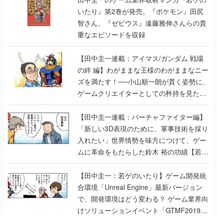
いたり』第2巻が発売。『ポケモン』田尻
智さん、『ゼビウス』遠藤雅伸さんらの貴
重なエピソードを収録
【田中圭一連載：アイマス/ガンダム 戦場
の絆 編】わがままな王様のわがままなニー
ズを満たす！──小山順一朗が貫く姿勢に、
ゲームクリエイターとしての矜持を見た
【若ゲのいたり最終回】
【田中圭一連載：バーチャファイター編】
「新しい3D表現のために、軍事技術を採り
入れたい」世界情勢を味方につけて、ゲー
ムに革命をもたらした鈴木 裕の功績【若ゲ
のいたり】
【田中圭一：若ゲのいたり】ゲーム開発統
合環境「Unreal Engine」最新バージョン
で、開発環境はどう変わる？ ゲーム業界向
けソリューションイベント「GTMF2019」