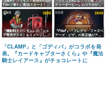
【無料】プリキュア映画4作品が
『プリコネR』と『ウマ娘 プリ
TVerで新たに配信スタート！な
ティーダービー』のコラボが決
インタビュー
んと2018年～2024年の映画ほぼ
定！“最大170連無料”の8.5周年
注目度
3080
注目度
2849
すべてが見放題に、ぶっちゃけ
キャンペーンなども発表
連載・特集一覧
ありえないラインナップ
殿堂入り記事
『機動戦士ガンダム』の「シャ
『FNaF』「フレディ・ファズベ
SNS拡散数が数千以上！ ページビュー数万以上！ などな
ど。多くの人々に読まれた、電ファミ渾身の“殿堂入り”記
ア専用ザクⅡ」をイメージした
アーズ・ピザ」の実店舗がアメ
事をまとめました。
散水ホースリールが予約開始。
リカの商業施設「American
本体にはシャアのパーソナルマ
Dream」に2027年オープン！
「CLAMP」と「ゴディバ」がコラボを発
ゲームの企画書
ークやジオン公国軍のエンブレ
ScottGamesとの共同開発、食
名作ゲームクリエイターの方々に製作時のエピソードをお
表。『カードキャプターさくら』や『魔法
ム、型式番号などを配置
事だけでなくステージショーや
聞きし、ヒットする企画（ゲーム）とは何か？を探ってい
没入型のホラー体験も楽しめる
きます。
騎士レイアース』がチョコレートに
赫本
この物語を解いてはいけない。『赫本』は、〈試験問題〉
の形をした短編ホラー小説集です。
新世代に訊く
これからのデジタルゲーム市場を担う若きクリエイター達
の姿を追い、彼らのルーツと情熱を探っていきます。
ゲーム世代の作家たち
ゲームに多大な影響を受けた作家さんに取材し、ゲームが