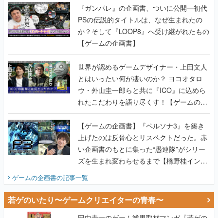
『ガンパレ』の企画書、ついに公開━初代
PSの伝説的タイトルは、なぜ生まれたの
か？そして『LOOP8』へ受け継がれたもの
【ゲームの企画書】
世界が認めるゲームデザイナー・上田文人
とはいったい何が凄いのか？ ヨコオタロ
ウ・外山圭一郎らと共に『ICO』に込めら
れたこだわりを語り尽くす！【ゲームの企
画書】
【ゲームの企画書】『ペルソナ3』を築き
上げたのは反骨心とリスペクトだった。赤
い企画書のもとに集った“愚連隊”がシリー
ズを生まれ変わらせるまで【橋野桂インタ
ビュー】
ゲームの企画書
の記事一覧
若ゲのいたり〜ゲームクリエイターの青春〜
田中圭一のゲーム業界取材マンガ『若ゲの