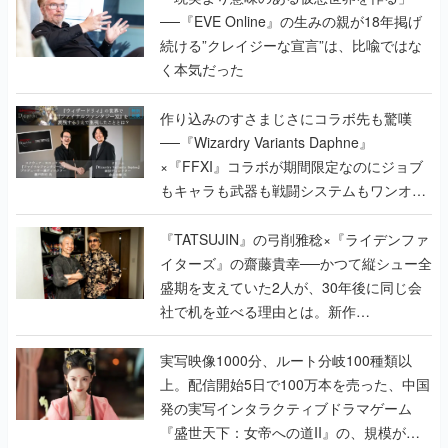
──『EVE Online』の生みの親が18年掲げ
続ける”クレイジーな宣言”は、比喩ではな
く本気だった
作り込みのすさまじさにコラボ先も驚嘆
──『Wizardry Variants Daphne』
×『FFXI』コラボが期間限定なのにジョブ
もキャラも武器も戦闘システムもワンオフ
で作り込まれた理由を両ディレクターに聞
く
『TATSUJIN』の弓削雅稔×『ライデンファ
イターズ』の齋藤貴幸──かつて縦シュー全
盛期を支えていた2人が、30年後に同じ会
社で机を並べる理由とは。新作
『TATSUJIN EXTREME』で初タッグを組
んだレジェンド2人に訊く開発秘話
実写映像1000分、ルート分岐100種類以
上。配信開始5日で100万本を売った、中国
発の実写インタラクティブドラマゲーム
『盛世天下：女帝への道II』の、規模が違