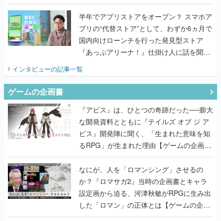
うこだわりをプロデューサーに聞いた
半年でアプリストアをオープン？ スマホア
プリの“代替ストア”として、わずか6ヵ月で
国内向けローンチを行った発見型ストア
『あっぷアリーナ！』仕掛け人に話を聞い
てみた
インタビュー
の記事一覧
ゲームの企画書
『アビス』は、ひとつの奇跡だった──膨大
な開発資料とともに『テイルズ オブ ジ ア
ビス』開発陣に聞く、「生まれた意味を知
るRPG」が生まれた理由【ゲームの企画
書】
なにが、人を「ロマンシング」させるの
か？『ロマサガ2』当時の企画書とキャラ
設定画から迫る、河津秋敏がRPGに生み出
した「ロマン」の正体とは【ゲームの企画
書】