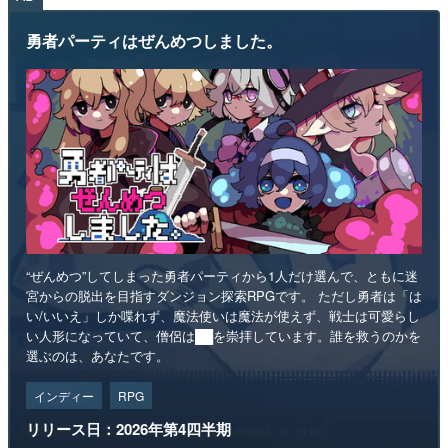
勇者パーティはぜんめつしました。
“ぜんめつ”してしまった勇者パーティから1人だけ選んで、ともに迷
宮からの脱出を目指すダンジョン探索RPGです。 ただし勇者は「は
い/いいえ」しか喋れず、魔法使いは魔法が使えず、戦士は可愛らし
い人形になっていて、僧侶は██を崇拝しています。誰を救うのかを
選ぶのは、あなたです。
インディー
RPG
リリース日：2026年第4四半期