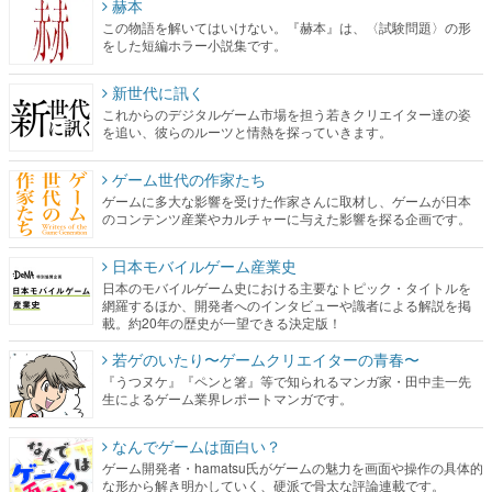
赫本
この物語を解いてはいけない。『赫本』は、〈試験問題〉の形
をした短編ホラー小説集です。
新世代に訊く
これからのデジタルゲーム市場を担う若きクリエイター達の姿
を追い、彼らのルーツと情熱を探っていきます。
ゲーム世代の作家たち
ゲームに多大な影響を受けた作家さんに取材し、ゲームが日本
のコンテンツ産業やカルチャーに与えた影響を探る企画です。
日本モバイルゲーム産業史
日本のモバイルゲーム史における主要なトピック・タイトルを
網羅するほか、開発者へのインタビューや識者による解説を掲
載。約20年の歴史が一望できる決定版！
若ゲのいたり〜ゲームクリエイターの青春〜
『うつヌケ』『ペンと箸』等で知られるマンガ家・田中圭一先
生によるゲーム業界レポートマンガです。
なんでゲームは面白い？
ゲーム開発者・hamatsu氏がゲームの魅力を画面や操作の具体的
な形から解き明かしていく、硬派で骨太な評論連載です。