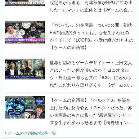
設定画から迫る、河津秋敏がRPGに生み出
した「ロマン」の正体とは【ゲームの企画
書】
『ガンパレ』の企画書、ついに公開━初代
PSの伝説的タイトルは、なぜ生まれたの
か？そして『LOOP8』へ受け継がれたもの
【ゲームの企画書】
世界が認めるゲームデザイナー・上田文人
とはいったい何が凄いのか？ ヨコオタロ
ウ・外山圭一郎らと共に『ICO』に込めら
れたこだわりを語り尽くす！【ゲームの企
画書】
【ゲームの企画書】『ペルソナ3』を築き
上げたのは反骨心とリスペクトだった。赤
い企画書のもとに集った“愚連隊”がシリー
ズを生まれ変わらせるまで【橋野桂インタ
ビュー】
ゲームの企画書
の記事一覧