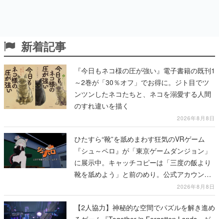
新着記事
『今日もネコ様の圧が強い』電子書籍の既刊1
～2巻が「30％オフ」でお得に。ジト目でツ
ンツンしたネコたちと、ネコを溺愛する人間
のすれ違いを描く
2026年8月8日
ひたすら“靴”を舐めまわす狂気のVRゲーム
『シュ～ペロ』が「東京ゲームダンジョン」
に展示中。キャッチコピーは「三度の飯より
靴を舐めよう」と前のめり。公式アカウント
も開設され、2026年リリースに向けて開発中
2026年8月8日
【2人協力】神秘的な空間でパズルを解き進め
るゲーム『Together in Forgotten Lands』が