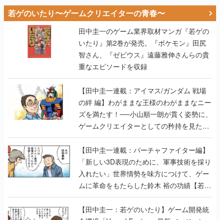
若ゲのいたり〜ゲームクリエイターの青春〜
田中圭一のゲーム業界取材マンガ『若ゲの
いたり』第2巻が発売。『ポケモン』田尻
智さん、『ゼビウス』遠藤雅伸さんらの貴
重なエピソードを収録
【田中圭一連載：アイマス/ガンダム 戦場
の絆 編】わがままな王様のわがままなニー
ズを満たす！──小山順一朗が貫く姿勢に、
ゲームクリエイターとしての矜持を見た
【若ゲのいたり最終回】
【田中圭一連載：バーチャファイター編】
「新しい3D表現のために、軍事技術を採り
入れたい」世界情勢を味方につけて、ゲー
ムに革命をもたらした鈴木 裕の功績【若ゲ
のいたり】
【田中圭一：若ゲのいたり】ゲーム開発統