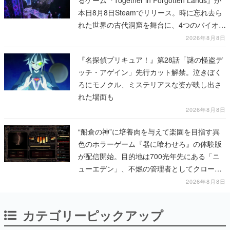
本日8月8日Steamでリリース。時に忘れ去ら
れた世界の古代洞窟を舞台に、4つのバイオー
ムを探索しながら脱出を目指す
2026年8月8日
『名探偵プリキュア！』第28話「謎の怪盗デ
ッチ・アゲイン」先行カット解禁。泣きぼく
ろにモノクル、ミステリアスな姿が映し出さ
れた場面も
2026年8月8日
“船倉の神”に培養肉を与えて楽園を目指す異
色のホラーゲーム『器に喰わせろ』の体験版
が配信開始。目的地は700光年先にある「ニ
ューエデン」、不燃の管理者としてクローン
人間を増やし、加工して神に捧げる
2026年8月8日
カテゴリーピックアップ