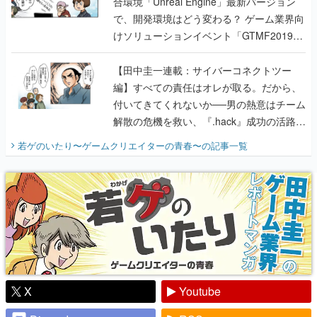
合環境「Unreal Engine」最新バージョン
で、開発環境はどう変わる？ ゲーム業界向
けソリューションイベント「GTMF2019」
に行って、より理解を深めよう【PR】
【田中圭一連載：サイバーコネクトツー
編】すべての責任はオレが取る。だから、
付いてきてくれないか──男の熱意はチーム
解散の危機を救い、『.hack』成功の活路を
開く。業界の快男児・松山 洋に流れる血は
若ゲのいたり〜ゲームクリエイターの青春〜
の記事一覧
『少年ジャンプ』色だった【若ゲのいた
り】
X
Youtube