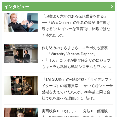
インタビュー
「現実より意味のある仮想世界を作る」
──『EVE Online』の生みの親が18年掲げ
続ける”クレイジーな宣言”は、比喩ではな
く本気だった
作り込みのすさまじさにコラボ先も驚嘆
──『Wizardry Variants Daphne』
×『FFXI』コラボが期間限定なのにジョブ
もキャラも武器も戦闘システムもワンオフ
で作り込まれた理由を両ディレクターに聞
く
『TATSUJIN』の弓削雅稔×『ライデンファ
イターズ』の齋藤貴幸──かつて縦シュー全
盛期を支えていた2人が、30年後に同じ会
社で机を並べる理由とは。新作
『TATSUJIN EXTREME』で初タッグを組
んだレジェンド2人に訊く開発秘話
実写映像1000分、ルート分岐100種類以
上。配信開始5日で100万本を売った、中国