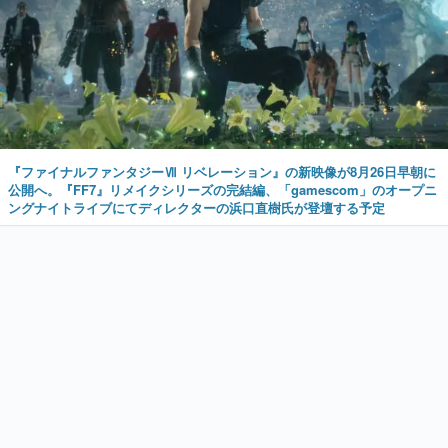
『ファイナルファンタジーⅦ リベレーション』の新映像が8月26日早朝に
公開へ。『FF7』リメイクシリーズの完結編、「gamescom」のオープニ
ングナイトライブにてディレクターの浜口直樹氏が登壇する予定