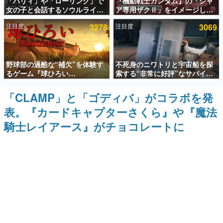
「パリィ」や「ローリング」で
『機動戦士ガンダム』の「シャ
女の子と会話するソウルライク
ア専用ザクⅡ」をイメージした
インタビュー
恋愛ゲーム『小早川さんはソウ
散水ホースリールが予約開始。
注目度
3278
注目度
3069
ルライク』無料公開。返事に失
本体にはシャアのパーソナルマ
連載・特集一覧
敗すると「YOU DIED」
ークやジオン公国軍のエンブレ
ム、型式番号などを配置
殿堂入り記事
野球部の過酷な“補欠”を体験す
不死身のニワトリと宇宙船を探
SNS拡散数が数千以上！ ページビュー数万以上！ などな
ど。多くの人々に読まれた、電ファミ渾身の“殿堂入り”記
るゲーム『球ひろい
索する“非常に好評”なサバイバ
事をまとめました。
Simulator』が「1件」のウィッ
ルゲーム『Breathedge』が無
シュリストをもとにチェコ語に
料で配布中。入手できる期間は8
「CLAMP」と「ゴディバ」がコラボを発
ゲームの企画書
対応しSNSで話題に。『キング
月10日まで
名作ゲームクリエイターの方々に製作時のエピソードをお
表。『カードキャプターさくら』や『魔法
ダム・カム』開発元やチェコの
聞きし、ヒットする企画（ゲーム）とは何か？を探ってい
プロ野球選手から称賛の声
きます。
騎士レイアース』がチョコレートに
赫本
この物語を解いてはいけない。『赫本』は、〈試験問題〉
の形をした短編ホラー小説集です。
新世代に訊く
これからのデジタルゲーム市場を担う若きクリエイター達
の姿を追い、彼らのルーツと情熱を探っていきます。
ゲーム世代の作家たち
ゲームに多大な影響を受けた作家さんに取材し、ゲームが