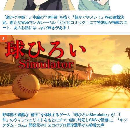
『超かぐや姫！』本編の“10年後”を描く『超かぐやメシ！』Web連載決
定。新たなWebマンガレーベル「ビビビコミック」にて特別話が掲載スタ
ート、あのお話には…まだ続きがある！
3
野球部の過酷な“補欠”を体験するゲーム『球ひろいSimulator』が「1
件」のウィッシュリストをもとにチェコ語に対応しSNSで話題に。『キン
グダム・カム』開発元やチェコのプロ野球選手から称賛の声