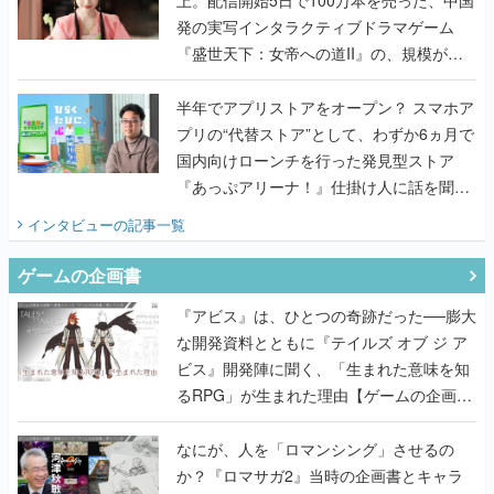
発の実写インタラクティブドラマゲーム
『盛世天下：女帝への道II』の、規模が違
うこだわりをプロデューサーに聞いた
半年でアプリストアをオープン？ スマホア
プリの“代替ストア”として、わずか6ヵ月で
国内向けローンチを行った発見型ストア
『あっぷアリーナ！』仕掛け人に話を聞い
てみた
インタビュー
の記事一覧
ゲームの企画書
『アビス』は、ひとつの奇跡だった──膨大
な開発資料とともに『テイルズ オブ ジ ア
ビス』開発陣に聞く、「生まれた意味を知
るRPG」が生まれた理由【ゲームの企画
書】
なにが、人を「ロマンシング」させるの
か？『ロマサガ2』当時の企画書とキャラ