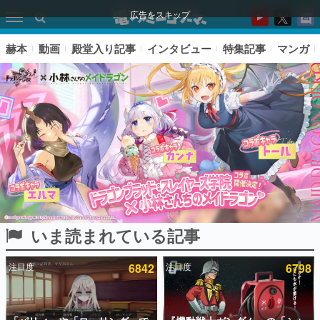
広告をスキップ
赫本
動画
殿堂入り記事
インタビュー
特集記事
マンガ
いま読まれている記事
ピックアップ
注目度
6842
注目度
6798
電ファミのいま読まれている記事ランキング
アプリセール情報