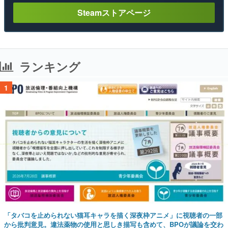
Steamストアページ
ランキング
1
「タバコを止められない猫耳キャラを描く深夜枠アニメ」に視聴者の一部
から批判意見。違法薬物の使用と思しき描写も含めて、BPOが議論を交わ