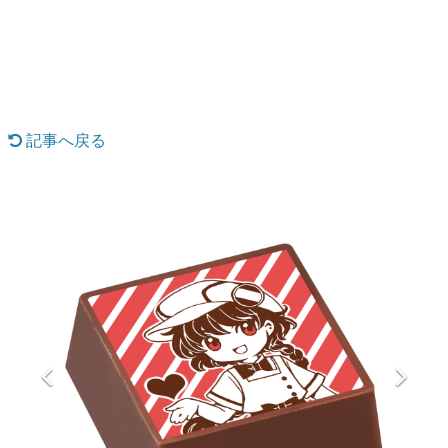
日本のコンテンツ産業やカルチャーに与えた影響を探る企
画です。
日本モバイルゲーム産業史
日本のモバイルゲーム史における主要なトピック・タイト
ルを網羅するほか、開発者へのインタビューや識者による
解説を掲載。約20年の歴史が一望できる決定版！
記事へ戻る
若ゲのいたり〜ゲームクリエイターの青春〜
『うつヌケ』『ペンと箸』等で知られるマンガ家・田中圭
一先生によるゲーム業界レポートマンガです。
なんでゲームは面白い？
ゲーム開発者・hamatsu氏がゲームの魅力を画面や操作の
具体的な形から解き明かしていく、硬派で骨太な評論連載
です。
ゲームが変えた日本語
「経験値」「裏技」「ラスボス」… ゲームにまつわる言葉
の起源や用法の変遷を、コンピューター文化史研究家・タ
イニーP氏が徹底調査。
カテゴリ
特集記事