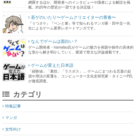
網羅するほか、開発者へのインタビューや識者による解説を掲
載。約20年の歴史が一望できる決定版！
若ゲのいたり〜ゲームクリエイターの青春〜
『うつヌケ』『ペンと箸』等で知られるマンガ家・田中圭一先
生によるゲーム業界レポートマンガです。
なんでゲームは面白い？
ゲーム開発者・hamatsu氏がゲームの魅力を画面や操作の具体的
な形から解き明かしていく、硬派で骨太な評論連載です。
ゲームが変えた日本語
「経験値」「裏技」「ラスボス」… ゲームにまつわる言葉の起
源や用法の変遷を、コンピューター文化史研究家・タイニーP氏
が徹底調査。
カテゴリ
特集記事
マンガ
女性向け