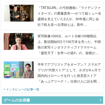
で作り込まれた理由を両ディレクターに聞
く
『TATSUJIN』の弓削雅稔×『ライデンファ
イターズ』の齋藤貴幸──かつて縦シュー全
盛期を支えていた2人が、30年後に同じ会
社で机を並べる理由とは。新作
『TATSUJIN EXTREME』で初タッグを組
んだレジェンド2人に訊く開発秘話
実写映像1000分、ルート分岐100種類以
上。配信開始5日で100万本を売った、中国
発の実写インタラクティブドラマゲーム
『盛世天下：女帝への道II』の、規模が違
うこだわりをプロデューサーに聞いた
半年でアプリストアをオープン？ スマホア
プリの“代替ストア”として、わずか6ヵ月で
国内向けローンチを行った発見型ストア
『あっぷアリーナ！』仕掛け人に話を聞い
てみた
インタビュー
の記事一覧
ゲームの企画書