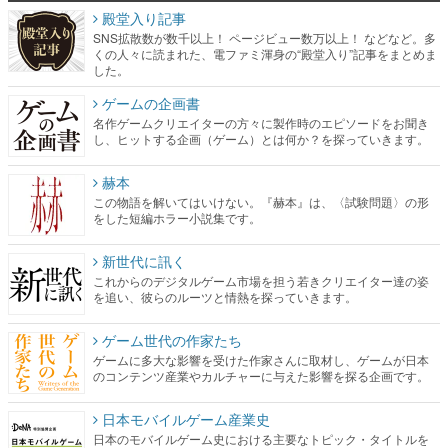
殿堂入り記事
SNS拡散数が数千以上！ ページビュー数万以上！ などなど。多
くの人々に読まれた、電ファミ渾身の“殿堂入り”記事をまとめま
した。
ゲームの企画書
名作ゲームクリエイターの方々に製作時のエピソードをお聞き
し、ヒットする企画（ゲーム）とは何か？を探っていきます。
赫本
この物語を解いてはいけない。『赫本』は、〈試験問題〉の形
をした短編ホラー小説集です。
新世代に訊く
これからのデジタルゲーム市場を担う若きクリエイター達の姿
を追い、彼らのルーツと情熱を探っていきます。
ゲーム世代の作家たち
ゲームに多大な影響を受けた作家さんに取材し、ゲームが日本
のコンテンツ産業やカルチャーに与えた影響を探る企画です。
日本モバイルゲーム産業史
日本のモバイルゲーム史における主要なトピック・タイトルを