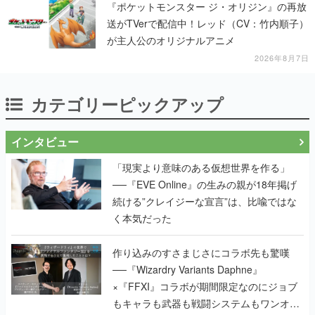
『ポケットモンスター ジ・オリジン』の再放
送がTVerで配信中！レッド（CV：竹内順子）
が主人公のオリジナルアニメ
2026年8月7日
カテゴリーピックアップ
インタビュー
「現実より意味のある仮想世界を作る」
──『EVE Online』の生みの親が18年掲げ
続ける”クレイジーな宣言”は、比喩ではな
く本気だった
作り込みのすさまじさにコラボ先も驚嘆
──『Wizardry Variants Daphne』
×『FFXI』コラボが期間限定なのにジョブ
もキャラも武器も戦闘システムもワンオフ