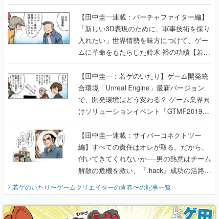
【若ゲのいたり最終回】
【田中圭一連載：バーチャファイター編】
「新しい3D表現のために、軍事技術を採り
入れたい」世界情勢を味方につけて、ゲー
ムに革命をもたらした鈴木 裕の功績【若ゲ
のいたり】
【田中圭一：若ゲのいたり】ゲーム開発統
合環境「Unreal Engine」最新バージョン
で、開発環境はどう変わる？ ゲーム業界向
けソリューションイベント「GTMF2019」
に行って、より理解を深めよう【PR】
【田中圭一連載：サイバーコネクトツー
編】すべての責任はオレが取る。だから、
付いてきてくれないか──男の熱意はチーム
解散の危機を救い、『.hack』成功の活路を
開く。業界の快男児・松山 洋に流れる血は
若ゲのいたり〜ゲームクリエイターの青春〜
の記事一覧
『少年ジャンプ』色だった【若ゲのいた
り】