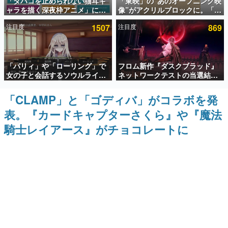
「タバコを止められない猫耳キ
「東映」の“あのオープニング映
ャラを描く深夜枠アニメ」に視
像”がアクリルブロックに。「東
インタビュー
聴者の一部から批判意見。違法
映ヒストリカル グッズコレクシ
注目度
1507
注目度
869
薬物の使用と思しき描写も含め
ョン」が8月下旬より発売
連載・特集一覧
て、BPOが議論を交わす
殿堂入り記事
「パリィ」や「ローリング」で
フロム新作『ダスクブラッド』
SNS拡散数が数千以上！ ページビュー数万以上！ などな
ど。多くの人々に読まれた、電ファミ渾身の“殿堂入り”記
女の子と会話するソウルライク
ネットワークテストの当選結果
事をまとめました。
恋愛ゲーム『小早川さんはソウ
が8月7日22時に発表。応募サイ
ルライク』無料公開。返事に失
トのマイページから確認可能、
「CLAMP」と「ゴディバ」がコラボを発
ゲームの企画書
敗すると「YOU DIED」
テスト実施は8月21日～24日
名作ゲームクリエイターの方々に製作時のエピソードをお
表。『カードキャプターさくら』や『魔法
聞きし、ヒットする企画（ゲーム）とは何か？を探ってい
きます。
騎士レイアース』がチョコレートに
赫本
この物語を解いてはいけない。『赫本』は、〈試験問題〉
の形をした短編ホラー小説集です。
新世代に訊く
これからのデジタルゲーム市場を担う若きクリエイター達
の姿を追い、彼らのルーツと情熱を探っていきます。
ゲーム世代の作家たち
ゲームに多大な影響を受けた作家さんに取材し、ゲームが