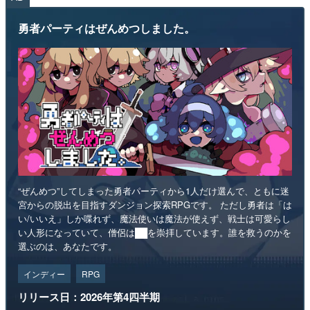
勇者パーティはぜんめつしました。
“ぜんめつ”してしまった勇者パーティから1人だけ選んで、ともに迷
宮からの脱出を目指すダンジョン探索RPGです。 ただし勇者は「は
い/いいえ」しか喋れず、魔法使いは魔法が使えず、戦士は可愛らし
い人形になっていて、僧侶は██を崇拝しています。誰を救うのかを
選ぶのは、あなたです。
インディー
RPG
リリース日：2026年第4四半期