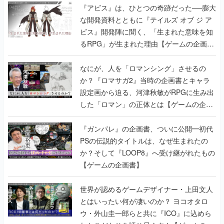
『アビス』は、ひとつの奇跡だった──膨大
な開発資料とともに『テイルズ オブ ジ ア
ビス』開発陣に聞く、「生まれた意味を知
るRPG」が生まれた理由【ゲームの企画
書】
なにが、人を「ロマンシング」させるの
か？『ロマサガ2』当時の企画書とキャラ
設定画から迫る、河津秋敏がRPGに生み出
した「ロマン」の正体とは【ゲームの企画
書】
『ガンパレ』の企画書、ついに公開━初代
PSの伝説的タイトルは、なぜ生まれたの
か？そして『LOOP8』へ受け継がれたもの
【ゲームの企画書】
世界が認めるゲームデザイナー・上田文人
とはいったい何が凄いのか？ ヨコオタロ
ウ・外山圭一郎らと共に『ICO』に込めら