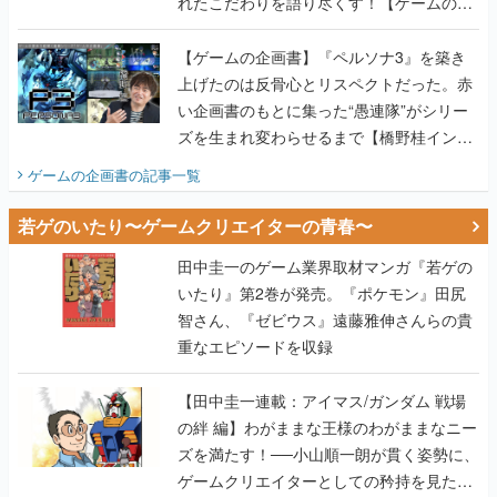
れたこだわりを語り尽くす！【ゲームの企
画書】
【ゲームの企画書】『ペルソナ3』を築き
上げたのは反骨心とリスペクトだった。赤
い企画書のもとに集った“愚連隊”がシリー
ズを生まれ変わらせるまで【橋野桂インタ
ビュー】
ゲームの企画書
の記事一覧
若ゲのいたり〜ゲームクリエイターの青春〜
田中圭一のゲーム業界取材マンガ『若ゲの
いたり』第2巻が発売。『ポケモン』田尻
智さん、『ゼビウス』遠藤雅伸さんらの貴
重なエピソードを収録
【田中圭一連載：アイマス/ガンダム 戦場
の絆 編】わがままな王様のわがままなニー
ズを満たす！──小山順一朗が貫く姿勢に、
ゲームクリエイターとしての矜持を見た