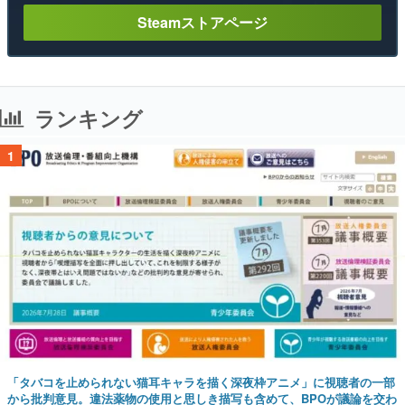
Steamストアページ
ランキング
1
「タバコを止められない猫耳キャラを描く深夜枠アニメ」に視聴者の一部
から批判意見。違法薬物の使用と思しき描写も含めて、BPOが議論を交わ