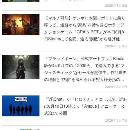
2026年8月8日
【マルチ可能】オンボロ木製ロボットに乗り
移って、遺跡から“家具”を持ち帰るホラーア
クションゲーム『GRAIN ROT』が本日8月8
日Steamにて発売。迫る“腐敗”から逃げ延
び、持ち帰った家具で基地を再建
2026年8月8日
『ブラッドボーン』公式アートブックKindle
版が44％オフの「2035円」で購入できる“マ
ジェスティック”なセールが開催中。作品世界
の理解と“啓蒙”を深められる狩人様必携の一
冊
2026年8月7日
『VRChat』が『ヒロアカ』とコラボか。詳細
は8月10日10時より「Anique | アニーク」公
式Xにて公開
2026年8月7日