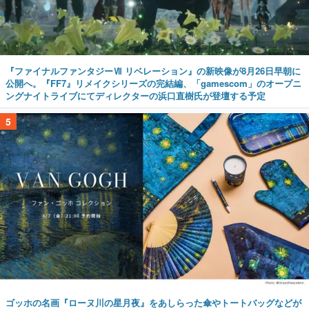
『ファイナルファンタジーⅦ リベレーション』の新映像が8月26日早朝に
公開へ。『FF7』リメイクシリーズの完結編、「gamescom」のオープニ
ングナイトライブにてディレクターの浜口直樹氏が登壇する予定
5
ゴッホの名画『ローヌ川の星月夜』をあしらった傘やトートバッグなどが