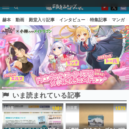
広告をスキップ
赫本
動画
殿堂入り記事
インタビュー
特集記事
マンガ
いま読まれている記事
ピックアップ
注目度
1881
注目度
1573
電ファミのいま読まれている記事ランキング
アプリセール情報