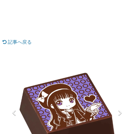
日本のコンテンツ産業やカルチャーに与えた影響を探る企
画です。
日本モバイルゲーム産業史
日本のモバイルゲーム史における主要なトピック・タイト
ルを網羅するほか、開発者へのインタビューや識者による
解説を掲載。約20年の歴史が一望できる決定版！
記事へ戻る
若ゲのいたり〜ゲームクリエイターの青春〜
『うつヌケ』『ペンと箸』等で知られるマンガ家・田中圭
一先生によるゲーム業界レポートマンガです。
なんでゲームは面白い？
ゲーム開発者・hamatsu氏がゲームの魅力を画面や操作の
具体的な形から解き明かしていく、硬派で骨太な評論連載
です。
ゲームが変えた日本語
「経験値」「裏技」「ラスボス」… ゲームにまつわる言葉
の起源や用法の変遷を、コンピューター文化史研究家・タ
イニーP氏が徹底調査。
カテゴリ
特集記事