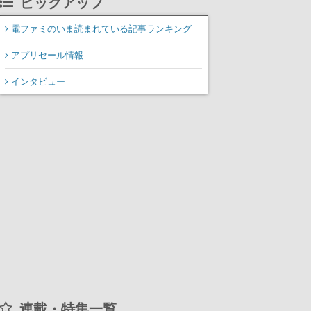
ピックアップ
装填、砲塔旋回までワン
オペでこなし、強烈な一
電ファミのいま読まれている記事ランキング
撃をブチかませるロマン
アプリセール情報
ある作品
インタビュー
連載・特集一覧