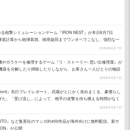
る砲撃シミュレーションゲーム『IRON NEST』が本日8月7日
。弾道計算から砲弾装填、砲塔旋回までワンオペでこなし、強烈な一
ンある作品
2026年8月7日
機やガラケーを修理するゲーム『リ・ストーリー: 思い出修理屋』が
子機器を分解したり掃除したりしながら、お客さん一人ひとりの物語
2026年8月7日
the Sword』先行プレイレポート。武蔵がとにかく攻めまくる、豪傑らし
ぎた。「受け流し」によって、相手の攻撃を待ち構える時間がなく
2026年8月7日
UTO』など集英社のマンガ約400作品が海外向けに無料配信。新サ
LION」が公開