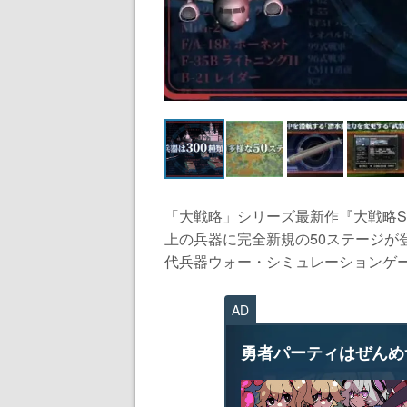
「大戦略」シリーズ最新作『大戦略SSB
上の兵器に完全新規の50ステージが
代兵器ウォー・シミュレーションゲーム
AD
勇者パーティはぜんめ