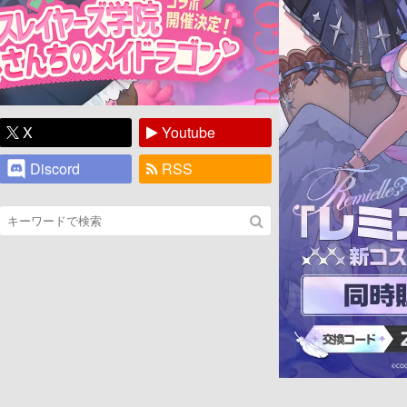
X
Youtube
Discord
RSS