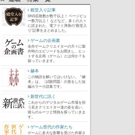
殿堂入り記事
SNS拡散数が数千以上！ ページビュ
ー数万以上！ などなど。多くの人々
に読まれた、電ファミ渾身の“殿堂入
り”記事をまとめました。
ゲームの企画書
名作ゲームクリエイターの方々に製
作時のエピソードをお聞きし、ヒッ
トする企画（ゲーム）とは何か？を
探っていきます。
赫本
この物語を解いてはいけない。『赫
本』は、〈試験問題〉の形をした短
編ホラー小説集です。
新世代に訊く
これからのデジタルゲーム市場を担
う若きクリエイター達の姿を追い、
彼らのルーツと情熱を探っていきま
す。
ゲーム世代の作家たち
ゲームに多大な影響を受けた作家さ