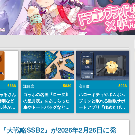
6688
5830
5038
注目度
注目度
ちゃるさん
ゴッホの名画『ローヌ川
ハローキティやポムポム
時期など
の星月夜』をあしらった
プリンと眠れる睡眠サポ
15時から
傘やトートバッグなどが
ートアプリ『ゆめたび』
登場。8月7日21時より2
が配信中。キャラごとの
日間限定で予約販売
ASMRや目覚ましアラー
ムも搭載
大戦略SSB2』が2026年2月26日に発