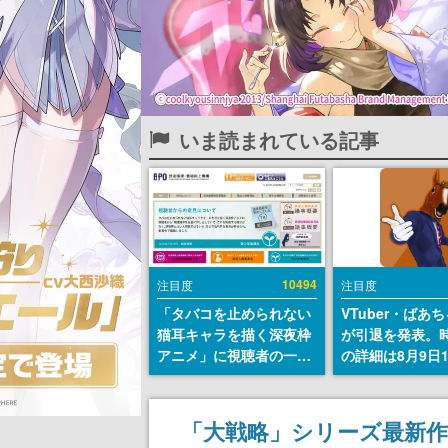
いま読まれている記事
10494
注目度
注目度
「タバコを止められない
VTuber・ばあ
猫耳キャラを描く深夜枠
が引退を発表。
アニメ」に視聴者の一部
の詳細は8月9日
から批判意見。違法薬物
の配信で説明
の使用と思しき描写も含
めて、BPOが議論を交わ
「大戦略」シリーズ最新作『
す