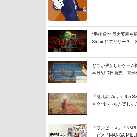
“手作業”で巨大要塞を操
Steamにてリリース
撃をブチかませるロマ
どこか懐かしいゲーム
本日8月7日発売。電
に耳を傾ける
『鬼武者 Way of 
さ全開バトルが楽しす
なって超爽快
『ワンピース』『NAR
ービス「MANGA MIL