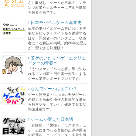
んに取材し、ゲームが日本のコンテ
ンツ産業やカルチャーに与えた影響
を探る企画です。
日本モバイルゲーム産業史
日本のモバイルゲーム史における主
要なトピック・タイトルを網羅する
ほか、開発者へのインタビューや識
者による解説を掲載。約20年の歴史
が一望できる決定版！
若ゲのいたり〜ゲームクリエ
イターの青春〜
『うつヌケ』『ペンと箸』等で知ら
れるマンガ家・田中圭一先生による
ゲーム業界レポートマンガです。
なんでゲームは面白い？
ゲーム開発者・hamatsu氏がゲーム
の魅力を画面や操作の具体的な形か
ら解き明かしていく、硬派で骨太な
評論連載です。
ゲームが変えた日本語
「経験値」「裏技」「ラスボス」…
ゲームにまつわる言葉の起源や用法
の変遷を、コンピューター文化史研