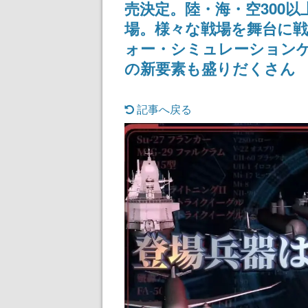
売決定。陸・海・空300
場。様々な戦場を舞台に
ォー・シミュレーション
の新要素も盛りだくさん
記事へ戻る