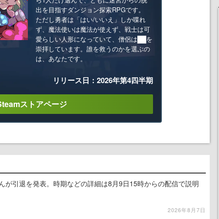
出を目指すダンジョン探索RPGです。
ただし勇者は「はい/いいえ」しか喋れ
ず、魔法使いは魔法が使えず、戦士は可
愛らしい人形になっていて、僧侶は██を
崇拝しています。誰を救うのかを選ぶの
は、あなたです。
リリース日：2026年第4四半期
Steamストアページ
るさんが引退を発表。時期などの詳細は8月9日15時からの配信で説明
2026年8月7日