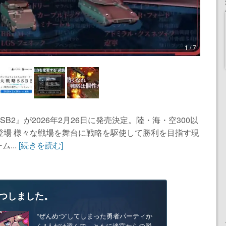
1 / 7
2』が2026年2月26日に発売決定。陸・海・空300以
登場 様々な戦場を舞台に戦略を駆使して勝利を目指す現
...
[続きを読む]
つしました。
“ぜんめつ”してしまった勇者パーティか
ら1人だけ選んで、ともに迷宮からの脱