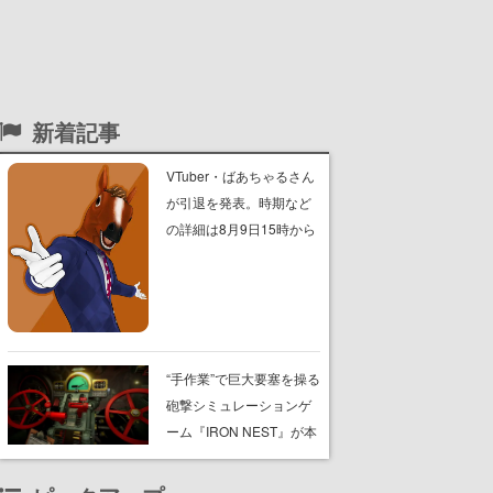
新着記事
VTuber・ばあちゃるさん
が引退を発表。時期など
の詳細は8月9日15時から
の配信で説明
“手作業”で巨大要塞を操る
砲撃シミュレーションゲ
ーム『IRON NEST』が本
日8月7日Steamにてリリ
ース。弾道計算から砲弾