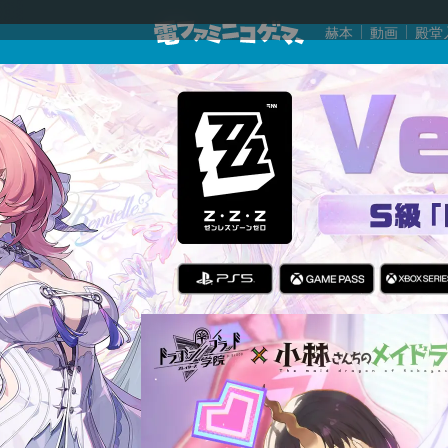
赫本
動画
殿堂