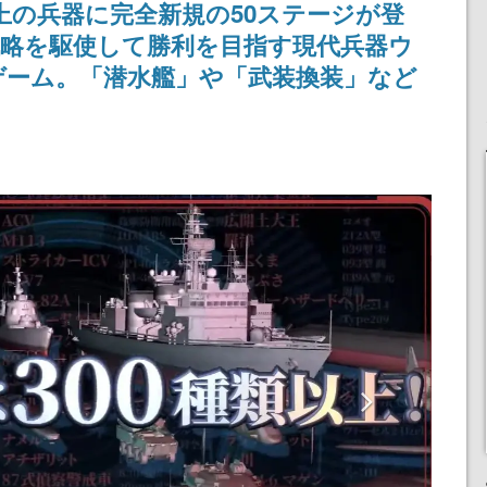
以上の兵器に完全新規の50ステージが登
戦略を駆使して勝利を目指す現代兵器ウ
ゲーム。「潜水艦」や「武装換装」など